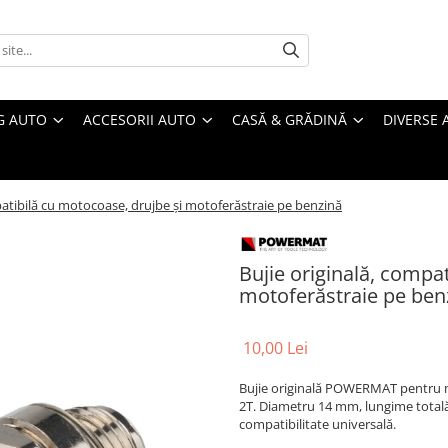
G AUTO
ACCESORII AUTO
CASĂ & GRĂDINĂ
DIVERSE 
patibilă cu motocoase, drujbe și motoferăstraie pe benzină
Bujie originală, compa
motoferăstraie pe ben
10,00 Lei
Bujie originală POWERMAT pentru 
2T. Diametru 14 mm, lungime totală 
compatibilitate universală.