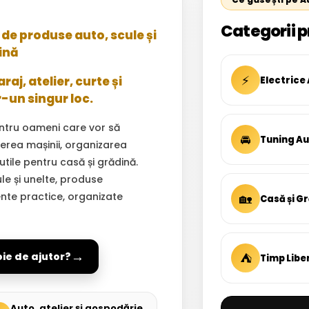
Categorii p
de produse auto, scule și
ină
⚡
aj, atelier, curte și
Electrice
r-un singur loc.
ntru oameni care vor să
🚘
Tuning A
inerea mașinii, organizarea
 utile pentru casă și grădină.
ule și unelte, produse
ente practice, organizate
🏡
Casă și G
→
⛺
oie de ajutor?
Timp Libe
Auto, atelier și gospodărie