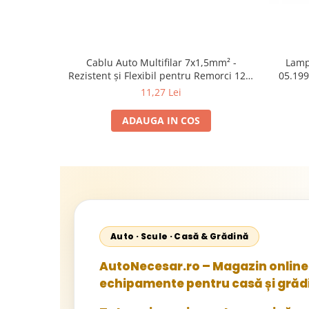
Cablu Auto Multifilar 7x1,5mm² -
Lamp
Rezistent și Flexibil pentru Remorci 12V-
05.199
24V
1995-2
11,27 Lei
2002; U
Sta
ADAUGA IN COS
Auto · Scule · Casă & Grădină
AutoNecesar.ro – Magazin online 
echipamente pentru casă și grăd