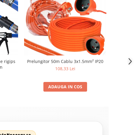
e rigips
Prelungitor 50m Cablu 3x1.5mm² IP20
Presostat
m
Reductor
108,33 Lei
Co
ADAUGA IN COS
AutoNecesar.ro