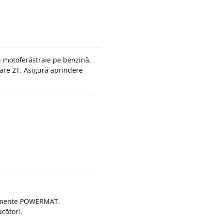
i motoferăstraie pe benzină,
are 2T. Asigură aprindere
ipamente POWERMAT.
cători.