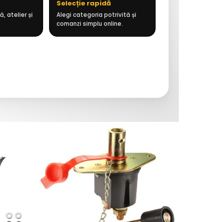
Selecție rapidă
, atelier și
Alegi categoria potrivită și
comanzi simplu online.