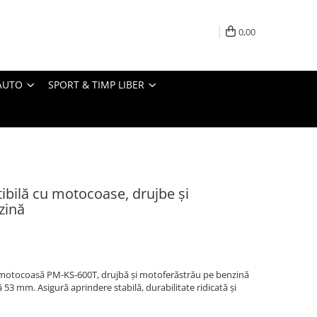
0,00
AUTO
SPORT & TIMP LIBER
tibilă cu motocoase, drujbe și
zină
motocoasă PM-KS-600T, drujbă și motoferăstrău pe benzină
53 mm. Asigură aprindere stabilă, durabilitate ridicată și