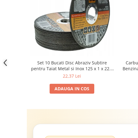
Carbu
Set 10 Bucati Disc Abraziv Subtire
Benzina
pentru Taiat Metal si Inox 125 x 1 x 22.2
cu BLAC
mm, Profil Plat Heavy-Duty (Model
22,37 Lei
Euro
42503)
Comple
ADAUGA IN COS