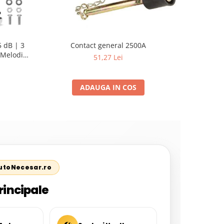
 dB | 3
Contact general 2500A
Pompa su
Melodii
Sellnet
51,27 Lei
pent
ADAUGA IN COS
AutoNecesar.ro
rincipale