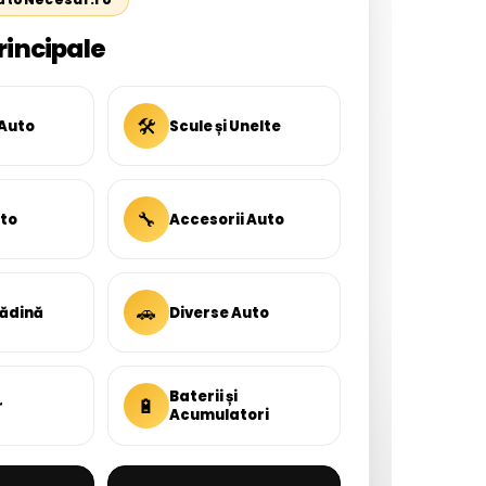
rincipale
🛠
 Auto
Scule și Unelte
🔧
uto
Accesorii Auto
🚗
rădină
Diverse Auto
Baterii și
🔋
r
Acumulatori