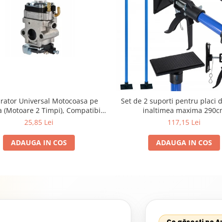
rator Universal Motocoasa pe
Set de 2 suporti pentru placi d
 (Motoare 2 Timpi), Compatibil
inaltimea maxima 290c
K, Demon, NAC, John Gardener,
25,85 Lei
117,15 Lei
tec, Makita, Al-Ko, Ansamblu
t cu Membrana, Distanta Gauri
ADAUGA IN COS
ADAUGA IN COS
31mm
Ce găsești pe 