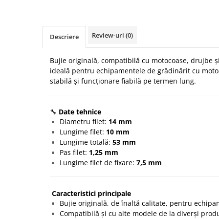
Protectia muncii
Scule Pneumatice
Review-uri
(0)
Descriere
Slefuitoare
Suport auto
Bujie originală, compatibilă cu motocoase, drujbe ș
ideală pentru echipamentele de grădinărit cu moto
Suport motocicleta
stabilă și funcționare fiabilă pe termen lung.
Surubelnite
Tunuri de caldura si aeroteme
🔧
Date tehnice
Utilaje constructie
Diametru filet:
14 mm
Lungime filet:
10 mm
Lungime totală:
53 mm
Pas filet:
1,25 mm
Lungime filet de fixare:
7,5 mm
Caracteristici principale
Bujie originală, de înaltă calitate, pentru ech
Compatibilă și cu alte modele de la diverși produ