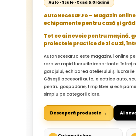
Auto · Scule · Casă & Grădină
AutoNecesar.ro – Magazin online 
echipamente pentru casă și grăd
Tot ce ai nevoie pentru mașină, gar
proiectele practice de zi cu zi, înt
AutoNecesar.ro este magazinul online pe
rezolve rapid lucrurile importante: întreț
garajului, echiparea atelierului și lucrările
Găsești accesorii auto, electrice auto, sc
pentru gospodărie, timp liber și echipam
simplu pe categorii clare.
→
Descoperă produsele
Ai nev
Categorii clare