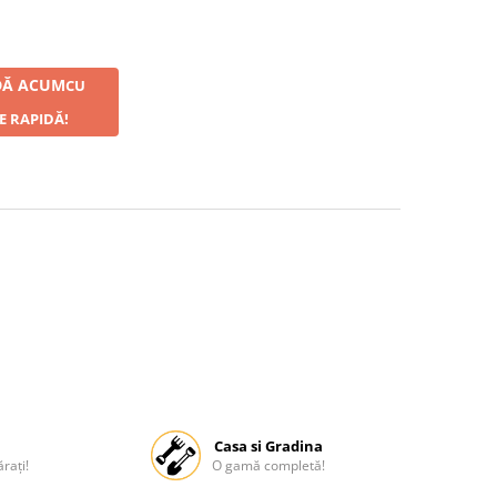
Ă ACUM
CU
E RAPIDĂ!
Casa si Gradina
rați!
O gamă completă!