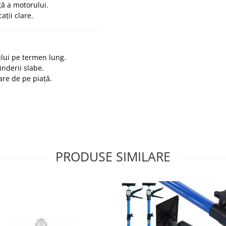
ță a motorului.
ații clare.
lui pe termen lung.
inderii slabe.
are de pe piață.
PRODUSE SIMILARE