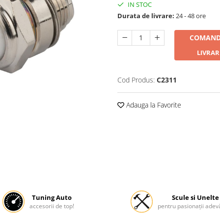
IN STOC
Durata de livrare:
24 - 48 ore
COMAND
LIVRAR
Cod Produs:
C2311
Adauga la Favorite
Tuning Auto
Scule si Unelte
accesorii de top!
pentru pasionații adevă