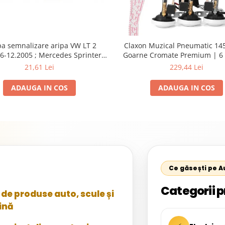
a semnalizare aripa VW LT 2
Claxon Muzical Pneumatic 145
6-12.2005 ; Mercedes Sprinter
Goarne Cromate Premium | 6 
002, 512D-814 DA; Actros 1996-
Selectabile
21,61 Lei
229,44 Lei
nimog 1949-; Neoplan Euroliner,
rliner,Centroliner, Cityliner;
ADAUGA IN COS
ADAUGA IN COS
Ce găsești pe 
Categorii p
de produse auto, scule și
ină