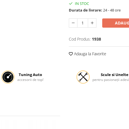
IN STOC
Durata de livrare:
24 - 48 ore
ADAUG
Cod Produs:
1938
Adauga la Favorite
Tuning Auto
Scule si Unelte
accesorii de top!
pentru pasionații adevă