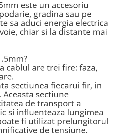
.5mm este un accesoriu
ospodarie, gradina sau pe
ite sa aduci energia electrica
oie, chiar si la distante mai
1.5mm?
a cablul are trei fire: faza,
are.
 sectiunea fiecarui fir, in
i. Aceasta sectiune
itatea de transport a
ric si influenteaza lungimea
ate fi utilizat prelungitorul
mnificative de tensiune.