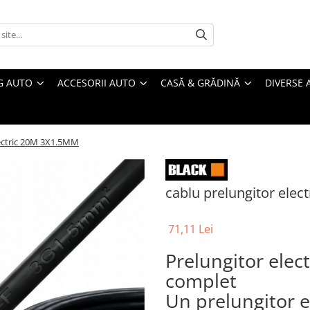
G AUTO
ACCESORII AUTO
CASĂ & GRĂDINĂ
DIVERSE 
lectric 20M 3X1.5MM
cablu prelungitor ele
71,11 Lei
Prelungitor elec
complet
Un prelungitor e