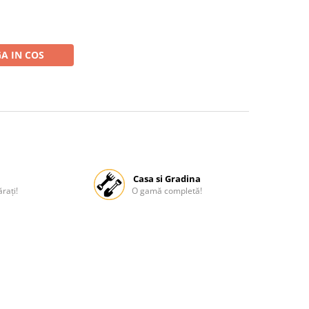
A IN COS
Casa si Gradina
rați!
O gamă completă!