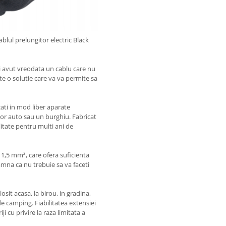
ablul prelungitor electric Black
Ati avut vreodata un cablu care nu
ste o solutie care va va permite sa
zati in mod liber aparate
tor auto sau un burghiu. Fabricat
ilitate pentru multi ani de
 1,5 mm², care ofera suficienta
amna ca nu trebuie sa va faceti
losit acasa, la birou, in gradina,
 de camping. Fiabilitatea extensiei
i cu privire la raza limitata a