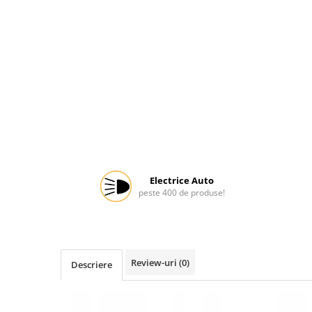
Protectia muncii
Scule Pneumatice
Slefuitoare
Suport auto
Suport motocicleta
Surubelnite
Tunuri de caldura si aeroteme
Utilaje constructie
Electrice Auto
peste 400 de produse!
Review-uri
(0)
Descriere