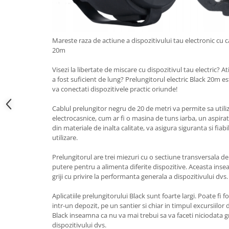
Mareste raza de actiune a dispozitivului tau electronic cu c
20m
Visezi la libertate de miscare cu dispozitivul tau electric? 
a fost suficient de lung? Prelungitorul electric Black 20m e
va conectati dispozitivele practic oriunde!
Cablul prelungitor negru de 20 de metri va permite sa utili
electrocasnice, cum ar fi o masina de tuns iarba, un aspira
din materiale de inalta calitate, va asigura siguranta si fiab
utilizare.
Prelungitorul are trei miezuri cu o sectiune transversala de
putere pentru a alimenta diferite dispozitive. Aceasta inse
griji cu privire la performanta generala a dispozitivului dvs.
Aplicatiile prelungitorului Black sunt foarte largi. Poate fi fo
intr-un depozit, pe un santier si chiar in timpul excursiilor
Black inseamna ca nu va mai trebui sa va faceti niciodata grij
dispozitivului dvs.