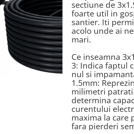
sectiune de 3x1
foarte util in g
santier. Iti perm
acolo unde ai nev
mari.
Ce inseamna 3x
3: Indica faptul c
nul si impamant
1.5mm: Reprezinta
milimetri patrat
determina capac
curentului elect
maxima la care po
fara pierderi se