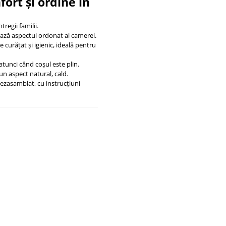
ort și ordine în
regii familii.
ează aspectul ordonat al camerei.
 curățat și igienic, ideală pentru
 atunci când coșul este plin.
un aspect natural, cald.
ezasamblat, cu instrucțiuni