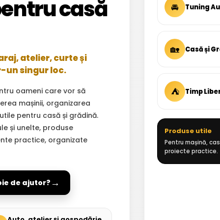
entru casă
🚘
Tuning A
🏡
Casă și G
aj, atelier, curte și
r-un singur loc.
⛺
ntru oameni care vor să
Timp Libe
inerea mașinii, organizarea
 utile pentru casă și grădină.
ule și unelte, produse
Produse utile
ente practice, organizate
Pentru mașină, casă
proiecte practice.
→
oie de ajutor?
Auto, atelier și gospodărie