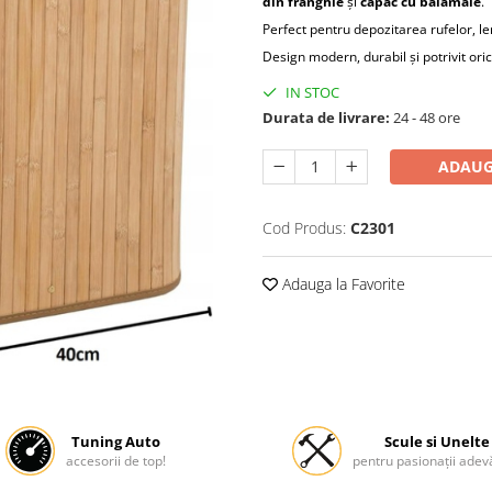
din frânghie
și
capac cu balamale
.
Perfect pentru depozitarea rufelor, len
Design modern, durabil și potrivit oric
IN STOC
Durata de livrare:
24 - 48 ore
ADAUG
Cod Produs:
C2301
Adauga la Favorite
Tuning Auto
Scule si Unelte
accesorii de top!
pentru pasionații adevă