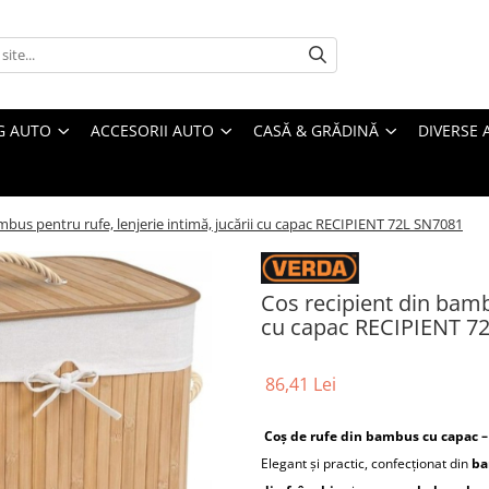
G AUTO
ACCESORII AUTO
CASĂ & GRĂDINĂ
DIVERSE 
mbus pentru rufe, lenjerie intimă, jucării cu capac RECIPIENT 72L SN7081
Cos recipient din bambu
cu capac RECIPIENT 7
86,41 Lei
Coș de rufe din bambus cu capac –
Elegant și practic, confecționat din
ba