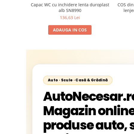
Capac WC cu inchidere lenta duroplast
COS din
alb SN8990
lenje
136,63 Lei
ADAUGA IN COS
Auto · Scule · Casă & Grădină
AutoNecesar.r
Magazin online
produse auto, s