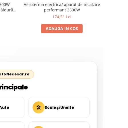
Aeroterma electrica/ aparat de incalzire
Prelung
2500W
performant 3500W
METALIC, 5
căldură
l și roți
174,51 Lei
ADAUGA IN COS
AutoNecesar.ro
rincipale
🛠
 Auto
Scule și Unelte