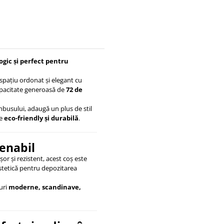
ogic și perfect pentru
spațiu ordonat și elegant cu
apacitate generoasă de
72 de
busului, adaugă un plus de stil
re
eco-friendly și durabilă
.
tenabil
șor și rezistent, acest coș este
estetică pentru depozitarea
uri
moderne, scandinave,