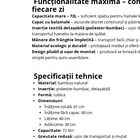
Funcționalitate maximă – conf
fiecare zi
Capacitate mare – 72L
– suficient spațiu pentru hainele înt
Capac cu balamale
– ascunde discret conținutul și păstr
Inserție textilă detașabilă (poliester-bumbac)
– ușor de
transportul hainelor la mașina de spălat.
Mânere din frânghie împletită
– transport facil, chiar și
Material ecologic și durabil
– protejează mediul și oferă 
Design pliabil și ușor de montat
– produsul se livrează d
simple pentru auto-asamblare.
Specificații tehnice
Material:
bambus natural
Inserție:
poliester-bumbac, detașabilă
Formă:
cubica
Dimensiuni:
Înălțime totală: 61 cm
Înălțime fără capac: 60 cm
Lățime: 40 cm
Adâncime: 30 cm
Capacitate:
72 litri
Greutate redusă:
ușor de transportat și mutat