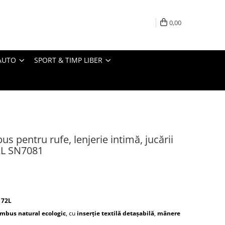
0,00
AUTO
SPORT & TIMP LIBER
s pentru rufe, lenjerie intimă, jucării
2L SN7081
 72L
mbus natural ecologic
, cu
inserție textilă detașabilă
,
mânere