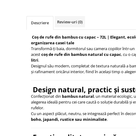
Protectia muncii
Scule Pneumatice
Review-uri
(0)
Descriere
Slefuitoare
Suport auto
Coș de rufe din bambus cu capac – 72L | Elegant, ecol
organizarea casei tale
Suport motocicleta
Transformă-ți baia, dormitorul sau camera copiilor într-un 
acest
coș de rufe din bambus natural cu capac
, cu o c
Surubelnite
litri
.
Tunuri de caldura si aeroteme
Designul său modern, completat de textura naturală a bam
și rafinament oricărui interior, fiind în același timp o alege
Utilaje constructie
Design natural, practic și sus
Confecționat din
bambus natural
, un material ecologic, u
alegerea ideală pentru cei care caută o soluție durabilă și 
rufelor.
Cu un aspect plăcut, neutru, se integrează perfect în decor
boho, japandi, rustice sau minimaliste
.