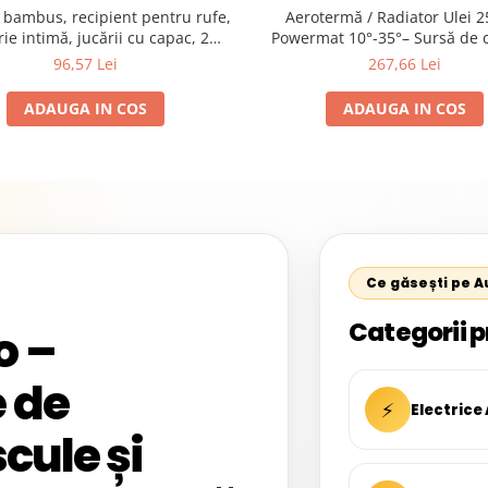
 bambus, recipient pentru rufe,
Aerotermă / Radiator Ulei 
rie intimă, jucării cu capac, 2
Powermat 10°-35°– Sursă de 
COMPARTIMENTE SN7086
silentioasă cu termostat reglabi
96,57 Lei
267,66 Lei
360°
ADAUGA IN COS
ADAUGA IN COS
Ce găsești pe 
Categorii p
o –
 de
⚡
Electrice
cule și