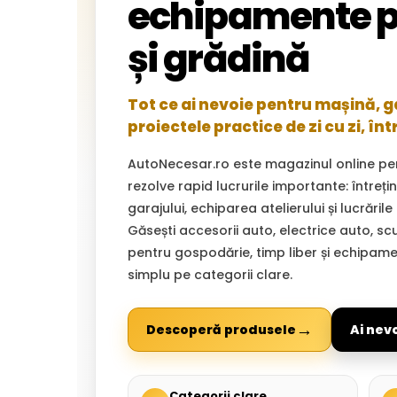
echipamente p
și grădină
Tot ce ai nevoie pentru mașină, gar
proiectele practice de zi cu zi, înt
AutoNecesar.ro este magazinul online pe
rezolve rapid lucrurile importante: întreț
garajului, echiparea atelierului și lucrările
Găsești accesorii auto, electrice auto, sc
pentru gospodărie, timp liber și echipam
simplu pe categorii clare.
→
Descoperă produsele
Ai nev
Categorii clare