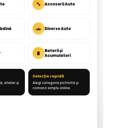
🔧
uto
Accesorii Auto
🚗
rădină
Diverse Auto
Baterii și
🔋
r
Acumulatori
Selecție rapidă
, atelier și
Alegi categoria potrivită și
comanzi simplu online.