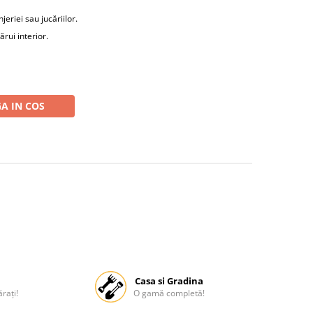
jeriei sau jucăriilor.
ărui interior.
A IN COS
Casa si Gradina
rați!
O gamă completă!