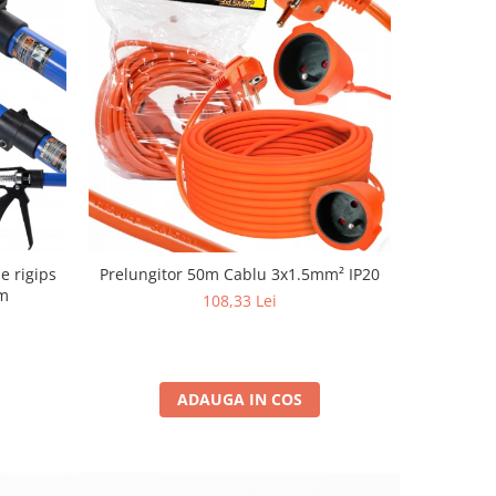
e rigips
Prelungitor 50m Cablu 3x1.5mm² IP20
Presostat
m
Reductor
108,33 Lei
Co
ADAUGA IN COS