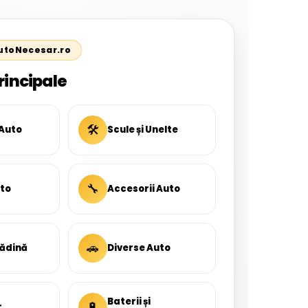
AutoNecesar.ro
rincipale
🛠
 Auto
Scule și Unelte
🔧
uto
Accesorii Auto
🚗
rădină
Diverse Auto
Baterii și
🔋
r