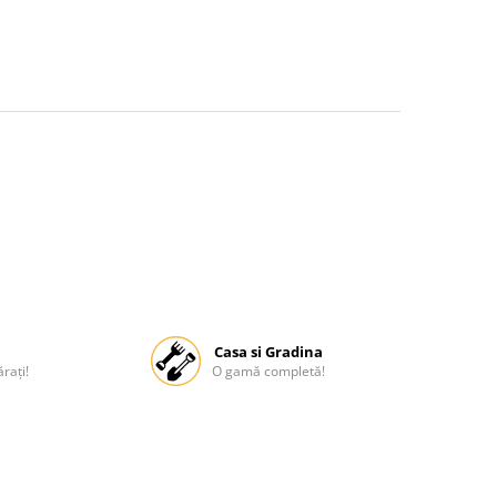
Casa si Gradina
rați!
O gamă completă!