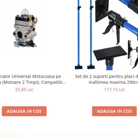
rator Universal Motocoasa pe
Set de 2 suporti pentru placi d
 (Motoare 2 Timpi), Compatibil
inaltimea maxima 290c
K, Demon, NAC, John Gardener,
25,85 Lei
117,15 Lei
tec, Makita, Al-Ko, Ansamblu
t cu Membrana, Distanta Gauri
31mm
ADAUGA IN COS
ADAUGA IN COS