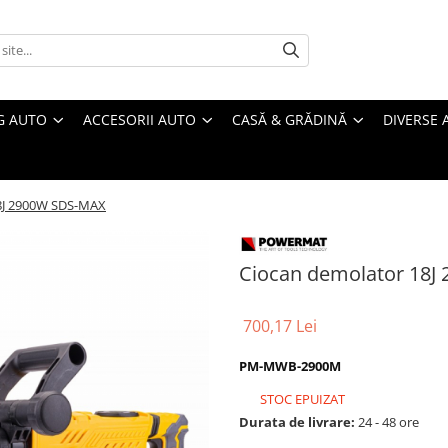
G AUTO
ACCESORII AUTO
CASĂ & GRĂDINĂ
DIVERSE 
8J 2900W SDS-MAX
Ciocan demolator 18J
700,17 Lei
PM-MWB-2900M
STOC EPUIZAT
Durata de livrare:
24 - 48 ore