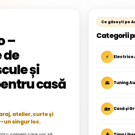
Ce găsești pe 
Categorii p
o –
 de
⚡
Electrice
cule și
entru casă
🚘
Tuning A
🏡
Casă și G
aj, atelier, curte și
r-un singur loc.
⛺
ntru oameni care vor să
Timp Libe