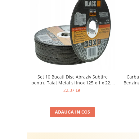
Carbu
Set 10 Bucati Disc Abraziv Subtire
Benzina
pentru Taiat Metal si Inox 125 x 1 x 22.2
cu BLAC
mm, Profil Plat Heavy-Duty (Model
22,37 Lei
Euro
42503)
Comple
ADAUGA IN COS