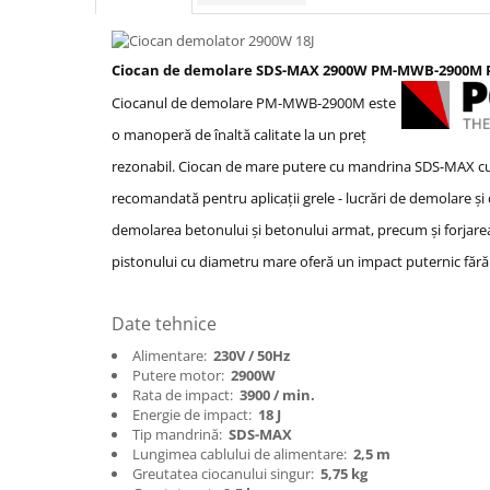
Protectia muncii
Scule Pneumatice
Ciocan de demolare SDS-MAX 2900W PM-MWB-2900M
Slefuitoare
Ciocanul de demolare PM-MWB-2900M este
Suport auto
o manoperă de înaltă calitate la un preț
Suport motocicleta
rezonabil.
Ciocan de mare putere cu mandrina SDS-MAX cu
Surubelnite
recomandată pentru aplicații grele - lucrări de demolare ș
demolarea betonului și betonului armat, precum și forjarea
Tunuri de caldura si aeroteme
pistonului cu diametru mare oferă un impact puternic fără a 
Utilaje constructie
Date tehnice
Alimentare:
230V / 50Hz
Putere motor:
2900W
Rata de impact:
3900 / min.
Energie de impact:
18 J
Tip mandrină:
SDS-MAX
Lungimea cablului de alimentare:
2,5 m
Greutatea ciocanului singur:
5,75 kg