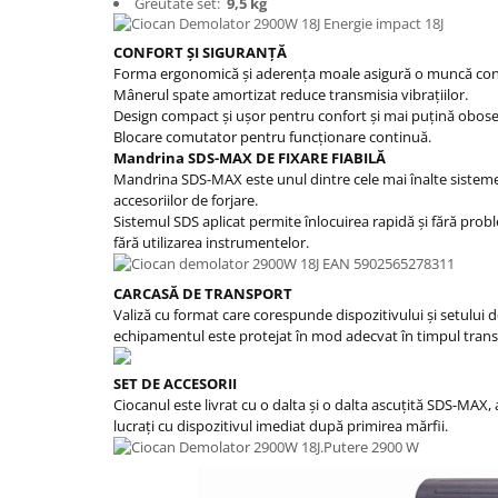
Greutate set:
9,5 kg
CONFORT ȘI SIGURANȚĂ
Forma ergonomică și aderența moale asigură o muncă conf
Mânerul spate amortizat reduce transmisia vibrațiilor.
Design compact și ușor pentru confort și mai puțină obose
Blocare comutator pentru funcționare continuă.
Mandrina SDS-MAX DE FIXARE FIABILĂ
Mandrina SDS-MAX este unul dintre cele mai înalte sisteme
accesoriilor de forjare.
Sistemul SDS aplicat permite înlocuirea rapidă și fără prob
fără utilizarea instrumentelor.
CARCASĂ DE TRANSPORT
Valiză cu format care corespunde dispozitivului și setului d
echipamentul este protejat în mod adecvat în timpul trans
SET DE ACCESORII
Ciocanul este livrat cu o dalta și o dalta ascuțită SDS-MAX, 
lucrați cu dispozitivul imediat după primirea mărfii.