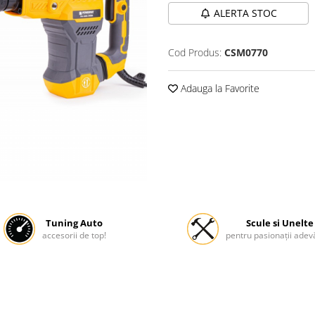
ALERTA STOC
Cod Produs:
CSM0770
Adauga la Favorite
Tuning Auto
Scule si Unelte
accesorii de top!
pentru pasionații adevă