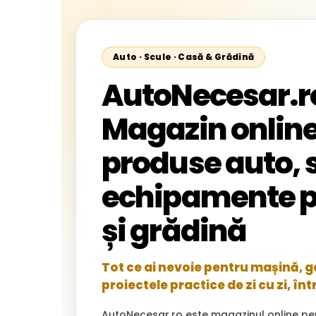
Auto · Scule · Casă & Grădină
AutoNecesar.r
Magazin online
produse auto, s
echipamente p
și grădină
Tot ce ai nevoie pentru mașină, gar
proiectele practice de zi cu zi, înt
AutoNecesar.ro este magazinul online pe