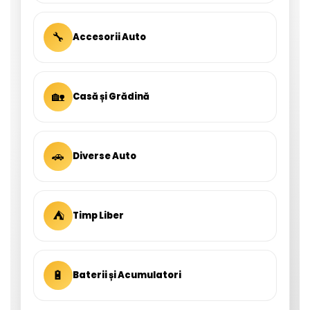
🔧
Accesorii Auto
🏡
Casă și Grădină
🚗
Diverse Auto
⛺
Timp Liber
🔋
Baterii și Acumulatori