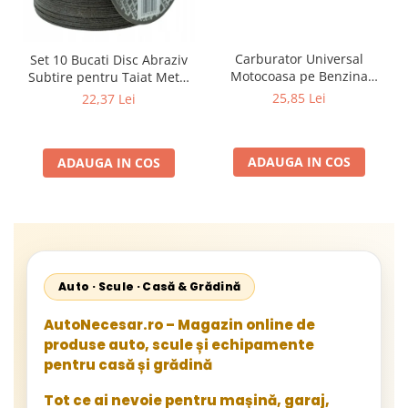
Carburator Universal
Set 10 Bucati Disc Abraziv
Motocoasa pe Benzina
Subtire pentru Taiat Metal
(Motoare 2 Timpi),
si Inox 125 x 1 x 22.2 mm,
25,85 Lei
22,37 Lei
Compatibil cu BLACK,
Profil Plat Heavy-Duty
Demon, NAC, John
(Model 42503)
Gardener, Eurotec, Makita,
ADAUGA IN COS
ADAUGA IN COS
Al-Ko, Ansamblu Complet
cu Membrana, Distanta
Gauri 31mm
Auto · Scule · Casă & Grădină
AutoNecesar.ro – Magazin online de
produse auto, scule și echipamente
pentru casă și grădină
Tot ce ai nevoie pentru mașină, garaj,