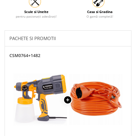
Scule si Unelte
Casa si Gradina
pentru pasionații adevărați!
O gamă completă!
PACHETE SI PROMOTII
CSM0764+1482