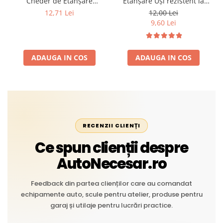
Cheder de Etanșare
Etanșare Uși rezistent la
Profesional din Cauciuc -
intemperii, raze UV,
12,71 Lei
12,00 Lei
Rezistent la Apă și
îmbătrânire și temperaturi
9,60 Lei
Temperaturi Înalte, Multi-
extreme
Aplicații Vânzare la Metru
Liniar
ADAUGA IN COS
ADAUGA IN COS
RECENZII CLIENȚI
Ce spun clienții despre
AutoNecesar.ro
Feedback din partea clienților care au comandat
echipamente auto, scule pentru atelier, produse pentru
garaj și utilaje pentru lucrări practice.