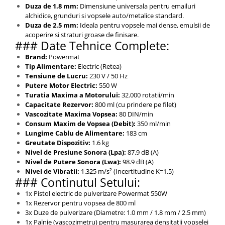
Duza de 1.8 mm:
Dimensiune universala pentru emailuri
alchidice, grunduri si vopsele auto/metalice standard.
Duza de 2.5 mm:
Ideala pentru vopsele mai dense, emulsii de
acoperire si straturi groase de finisare.
### Date Tehnice Complete:
Brand:
Powermat
Tip Alimentare:
Electric (Retea)
Tensiune de Lucru:
230 V / 50 Hz
Putere Motor Electric:
550 W
Turatia Maxima a Motorului:
32.000 rotatii/min
Capacitate Rezervor:
800 ml (cu prindere pe filet)
Vascozitate Maxima Vopsea:
80 DIN/min
Consum Maxim de Vopsea (Debit):
350 ml/min
Lungime Cablu de Alimentare:
183 cm
Greutate Dispozitiv:
1.6 kg
Nivel de Presiune Sonora (Lpa):
87.9 dB (A)
Nivel de Putere Sonora (Lwa):
98.9 dB (A)
Nivel de Vibratii:
1.325 m/s² (Incertitudine K=1.5)
### Continutul Setului:
1x Pistol electric de pulverizare Powermat 550W
1x Rezervor pentru vopsea de 800 ml
3x Duze de pulverizare (Diametre: 1.0 mm / 1.8 mm / 2.5 mm)
1x Palnie (vascozimetru) pentru masurarea densitatii vopselei