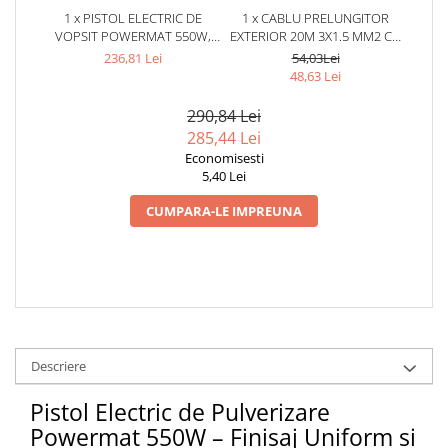
1 x PISTOL ELECTRIC DE
1 x CABLU PRELUNGITOR
VOPSIT POWERMAT 550W,
EXTERIOR 20M 3X1.5 MM2 CU
REZERVOR 800 ML, DEBIT 350
IMPAMANTARE – REZISTENT
236,81 Lei
54,03Lei
ML/MIN, 3 DUZE INCLUSE (1.0 /
LA INTEMPERII, GRADINA SI
48,63 Lei
1.8 / 2.5 MM)
CONSTRUCTII
290,84 Lei
285,44 Lei
Economisesti
5,40 Lei
CUMPARA-LE IMPREUNA
Descriere
Pistol Electric de Pulverizare
Powermat 550W – Finisaj Uniform si