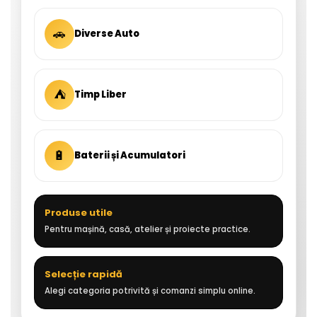
🚗
Diverse Auto
⛺
Timp Liber
🔋
Baterii și Acumulatori
Produse utile
Pentru mașină, casă, atelier și proiecte practice.
Selecție rapidă
Alegi categoria potrivită și comanzi simplu online.