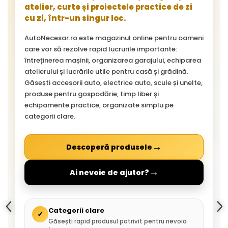
atelier, curte și proiectele practice de zi
cu zi, într-un singur loc.
AutoNecesar.ro este magazinul online pentru oameni
care vor să rezolve rapid lucrurile importante:
întreținerea mașinii, organizarea garajului, echiparea
atelierului și lucrările utile pentru casă și grădină.
Găsești accesorii auto, electrice auto, scule și unelte,
produse pentru gospodărie, timp liber și
echipamente practice, organizate simplu pe
categorii clare.
→
Descoperă produsele
→
Ai nevoie de ajutor?
Categorii clare
✓
Găsești rapid produsul potrivit pentru nevoia