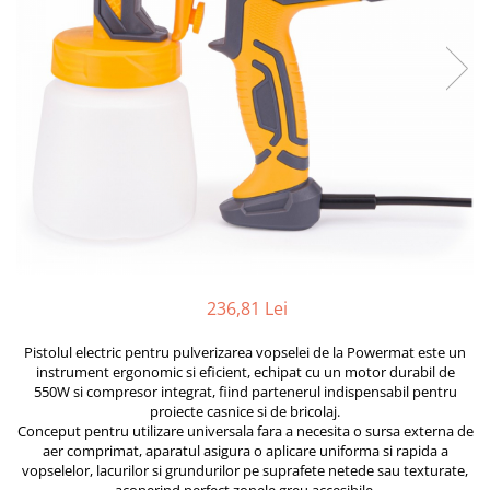
Furtune de gradina
compresoare
Mixere
Cricuri Auto Hidraulice
Pneumatice si Trapezoidale
Motocositoare si Motosape
Cricuri hidraulice
Nivela laser
Cricuri pneumatice
Pistol de vopsit
Cricuri trapezoidale
Pompe
Feon Electric
Rotopercutoare si bormasini
Generatoare curent
Taiat gresie si faianta
Gresoare
Uz intern
Macarale și vinciuri
Ventilatoare radiatoare
236,81 Lei
Masini de gaurit si Insurubat
umidificatoare
Motoare electrice
Pistolul electric pentru pulverizarea vopselei de la Powermat este un
instrument ergonomic si eficient, echipat cu un motor durabil de
Pistol de Lipit
550W si compresor integrat, fiind partenerul indispensabil pentru
proiecte casnice si de bricolaj.
Polizoare
Conceput pentru utilizare universala fara a necesita o sursa externa de
Pompe Combustibil
aer comprimat, aparatul asigura o aplicare uniforma si rapida a
vopselelor, lacurilor si grundurilor pe suprafete netede sau texturate,
Prelungitoare