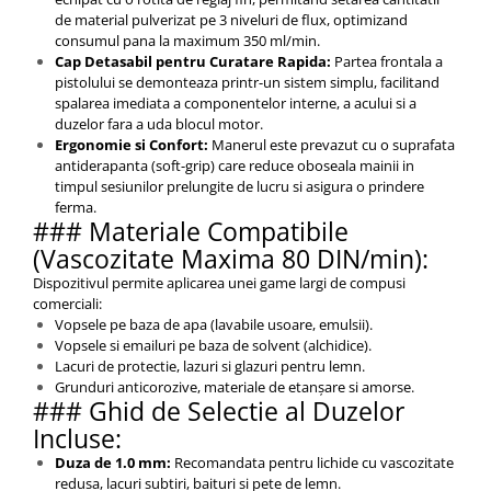
de material pulverizat pe 3 niveluri de flux, optimizand
consumul pana la maximum 350 ml/min.
Cap Detasabil pentru Curatare Rapida:
Partea frontala a
pistolului se demonteaza printr-un sistem simplu, facilitand
spalarea imediata a componentelor interne, a acului si a
duzelor fara a uda blocul motor.
Ergonomie si Confort:
Manerul este prevazut cu o suprafata
antiderapanta (soft-grip) care reduce oboseala mainii in
timpul sesiunilor prelungite de lucru si asigura o prindere
ferma.
### Materiale Compatibile
(Vascozitate Maxima 80 DIN/min):
Dispozitivul permite aplicarea unei game largi de compusi
comerciali:
Vopsele pe baza de apa (lavabile usoare, emulsii).
Vopsele si emailuri pe baza de solvent (alchidice).
Lacuri de protectie, lazuri si glazuri pentru lemn.
Grunduri anticorozive, materiale de etanșare si amorse.
### Ghid de Selectie al Duzelor
Incluse:
Duza de 1.0 mm:
Recomandata pentru lichide cu vascozitate
redusa, lacuri subtiri, baituri si pete de lemn.