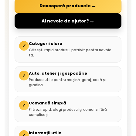
→
Descoperă produsele
→
Ai nevoie de ajutor?
Categorii clare
✓
Găsești rapid produsul potrivit pentru nevoia
ta.
Auto, atelier și gospodărie
✓
Produse utile pentru mașină, garaj, casă și
grădină.
Comandă simplă
✓
Filtrezi rapid, alegi produsul și comanzi fără
complicații.
Informații utile
✓