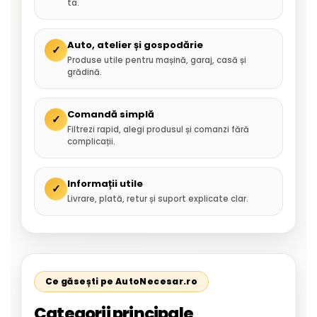
ta.
Auto, atelier și gospodărie
✓
Produse utile pentru mașină, garaj, casă și
grădină.
Comandă simplă
✓
Filtrezi rapid, alegi produsul și comanzi fără
complicații.
Informații utile
✓
Livrare, plată, retur și suport explicate clar.
Ce găsești pe AutoNecesar.ro
Categorii principale