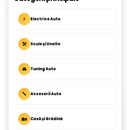
⚡
Electrice Auto
🛠
Scule și Unelte
🚘
Tuning Auto
🔧
Accesorii Auto
🏡
Casă și Grădină