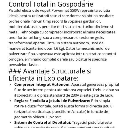
Control Total in Gospodarie
Pistolul electric de vopsit Powermat 550W reprezinta solutia
ideala pentru utilizatorii casnici care doresc sa obtina rezultate
profesionale intr-un timp record la vopsirea gardurilor,
mobilierului, usilor, peretilor mici sau a structurilor din lemn si
metal. Tehnologia cu compresor incorporat elimina necesitatea
unor furtunuri lungi sau a compresoarelor externe grele,
transformand aparatul intr-un sistem autonom, usor de
manevrat (cantarind doar 1.6 kg). Datorita mecanismului de
pulverizare fina, vopseaua este aplicata intr-un strat constant si
omogen, eliminand complet darele sau picaturile specifice
pensulelor clasice.
### Avantaje Structurale si
Eficienta in Exploatare:
Compresor Integrat Autonom:
Aparatul genereaza propriul
flux de aer intern pentru atomizarea vopselei. Trebuie doar sa
il conectati la o priza standard de 230V si este gata de lucru.
Reglare Flexibila a Jetului de Pulverizare:
Prin simpla
rotire a duzei frontale, puteti ajusta forma si directia jetului
(orizontal, vertical sau punctiform/circular) in functie de
geometria obiectului vopsit.
Sistem de Control al Debitului:
Tragaciul pistolului este
echipat cu o rotita de reglaj fin, permitand setarea cantitatii