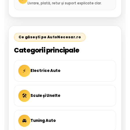
Livrare, plată, retur și suport explicate clar.
Ce găsești pe AutoNecesar.ro
Categorii principale
⚡
Electrice Auto
🛠
Scule și Unelte
🚘
Tuning Auto