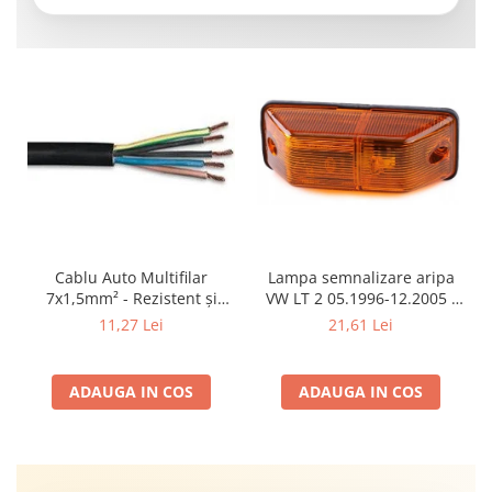
Cablu Auto Multifilar
Lampa semnalizare aripa
7x1,5mm² - Rezistent și
VW LT 2 05.1996-12.2005 ;
Flexibil pentru Remorci 12V-
Mercedes Sprinter 1995-
11,27 Lei
21,61 Lei
24V
2002, 512D-814 DA; Actros
1996-2002; Unimog 1949-;
Neoplan Euroliner,
ADAUGA IN COS
ADAUGA IN COS
Starliner,Centroliner,
Cityliner;