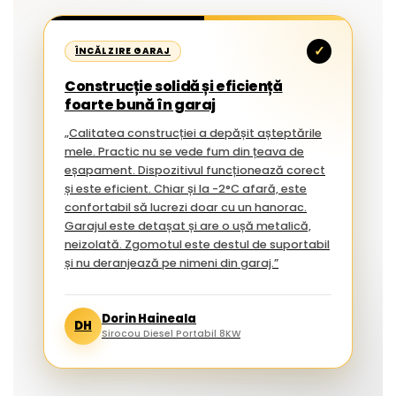
✓
ÎNCĂLZIRE GARAJ
Construcție solidă și eficiență
foarte bună în garaj
„Calitatea construcției a depășit așteptările
mele. Practic nu se vede fum din țeava de
eșapament. Dispozitivul funcționează corect
și este eficient. Chiar și la -2°C afară, este
confortabil să lucrezi doar cu un hanorac.
Garajul este detașat și are o ușă metalică,
neizolată. Zgomotul este destul de suportabil
și nu deranjează pe nimeni din garaj.”
Dorin Haineala
DH
Sirocou Diesel Portabil 8KW