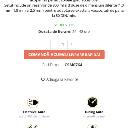
acoperind perfect zonele greu accesibile.
Setul include un rezervor de 800 ml si 3 duze de dimensiuni diferite (1.0
Protectia muncii
mm, 1.8 mm si 2.5 mm) pentru adaptarea exacta la vascozitati de pana
la 80 DIN/min.
Scule Pneumatice
IN STOC
Slefuitoare
Durata de livrare:
24 - 48 ore
Suport auto
Suport motocicleta
Surubelnite
COMANDĂ ACUM
CU LIVRARE RAPIDĂ!
Tunuri de caldura si aeroteme
Cod Produs:
CSM0764
Utilaje constructie
Adauga la Favorite
Electrice Auto
Tuning Auto
peste 400 de produse!
accesorii de top!