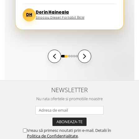
Dorin Haineala
DH
Sirocou Diesel Portabil 8KW
NEWSLETTER
Nu rata ofertele si promotiile noastre
Vreau să primesc noutati prin e-mail. Detalii în
Politica de Confidențialitate
.