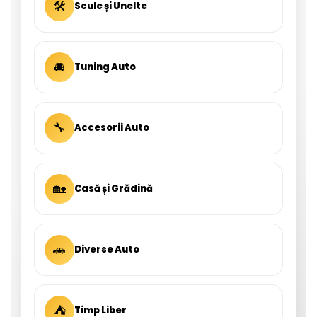
🛠
Scule și Unelte
🚘
Tuning Auto
🔧
Accesorii Auto
🏡
Casă și Grădină
🚗
Diverse Auto
⛺
Timp Liber