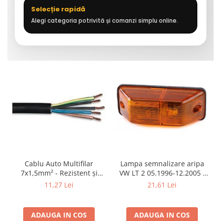
Selecție rapidă
Alegi categoria potrivită și comanzi simplu online.
Cablu Auto Multifilar
Lampa semnalizare aripa
7x1,5mm² - Rezistent și
VW LT 2 05.1996-12.2005 ;
Flexibil pentru Remorci 12V-
Mercedes Sprinter 1995-
11,27 Lei
21,61 Lei
24V
2002, 512D-814 DA; Actros
1996-2002; Unimog 1949-;
Neoplan Euroliner,
ADAUGA IN COS
ADAUGA IN COS
Starliner,Centroliner,