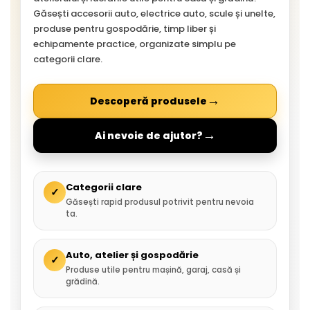
Găsești accesorii auto, electrice auto, scule și unelte,
produse pentru gospodărie, timp liber și
echipamente practice, organizate simplu pe
categorii clare.
→
Descoperă produsele
→
Ai nevoie de ajutor?
Categorii clare
✓
Găsești rapid produsul potrivit pentru nevoia
ta.
Auto, atelier și gospodărie
✓
Produse utile pentru mașină, garaj, casă și
grădină.