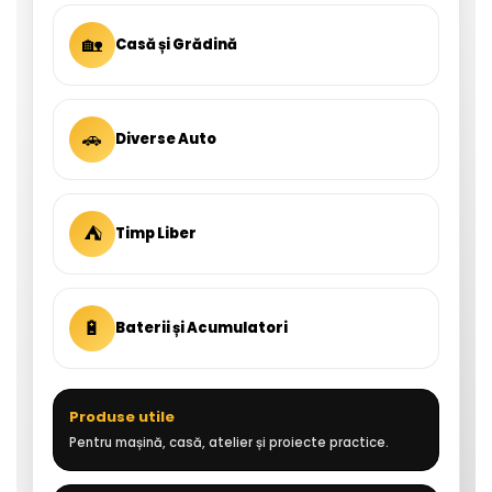
🏡
Casă și Grădină
🚗
Diverse Auto
⛺
Timp Liber
🔋
Baterii și Acumulatori
Produse utile
Pentru mașină, casă, atelier și proiecte practice.