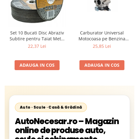
Carburator Universal
Set 10 Bucati Disc Abraziv
Motocoasa pe Benzina
Subtire pentru Taiat Metal
(Motoare 2 Timpi),
si Inox 125 x 1 x 22.2 mm,
25,85 Lei
22,37 Lei
Compatibil cu BLACK,
Profil Plat Heavy-Duty
Demon, NAC, John
(Model 42503)
Gardener, Eurotec, Makita,
ADAUGA IN COS
ADAUGA IN COS
Al-Ko, Ansamblu Complet
cu Membrana, Distanta
Gauri 31mm
Auto · Scule · Casă & Grădină
AutoNecesar.ro – Magazin
online de produse auto,