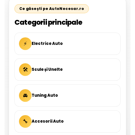
Ce găsești pe AutoNecesar.ro
Categorii principale
⚡
Electrice Auto
🛠
Scule și Unelte
🚘
Tuning Auto
🔧
Accesorii Auto