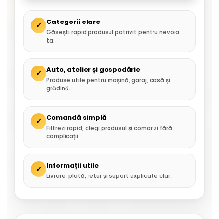
Categorii clare
✓
Găsești rapid produsul potrivit pentru nevoia
ta.
Auto, atelier și gospodărie
✓
Produse utile pentru mașină, garaj, casă și
grădină.
Comandă simplă
✓
Filtrezi rapid, alegi produsul și comanzi fără
complicații.
Informații utile
✓
Livrare, plată, retur și suport explicate clar.