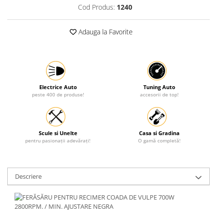
Cod Produs:
1240
Protectia muncii
Scule Pneumatice
Adauga la Favorite
Slefuitoare
Suport auto
Suport motocicleta
Electrice Auto
Tuning Auto
Surubelnite
peste 400 de produse!
accesorii de top!
Tunuri de caldura si aeroteme
Utilaje constructie
Scule si Unelte
Casa si Gradina
pentru pasionații adevărați!
O gamă completă!
Descriere