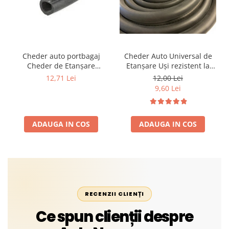
Cheder auto portbagaj
Cheder Auto Universal de
Cheder de Etanșare
Etanșare Uși rezistent la
Profesional din Cauciuc -
intemperii, raze UV,
12,71 Lei
12,00 Lei
Rezistent la Apă și
îmbătrânire și temperaturi
9,60 Lei
Temperaturi Înalte, Multi-
extreme
Aplicații Vânzare la Metru
Liniar
ADAUGA IN COS
ADAUGA IN COS
RECENZII CLIENȚI
Ce spun clienții despre