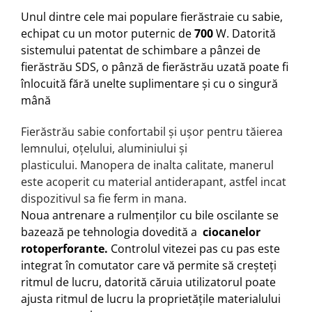
Unul dintre cele mai populare fierăstraie cu sabie,
echipat cu un motor puternic de
700
W.
Datorită
sistemului patentat de schimbare a pânzei de
fierăstrău SDS, o pânză de fierăstrău uzată poate fi
înlocuită fără unelte suplimentare și cu o singură
mână
Fierăstrău sabie confortabil și ușor pentru tăierea
lemnului, oțelului, aluminiului și
plasticului.
Manopera de inalta calitate, manerul
este acoperit cu material antiderapant, astfel incat
dispozitivul sa fie ferm in mana.
Noua antrenare a rulmenților cu bile oscilante se
bazează pe tehnologia dovedită a
ciocanelor
rotoperforante.
Controlul vitezei pas cu pas este
integrat în comutator care vă permite să creșteți
ritmul de lucru, datorită căruia utilizatorul poate
ajusta ritmul de lucru la proprietățile materialului