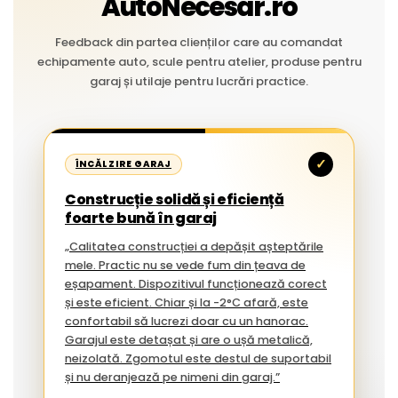
AutoNecesar.ro
Feedback din partea clienților care au comandat
echipamente auto, scule pentru atelier, produse pentru
garaj și utilaje pentru lucrări practice.
✓
ÎNCĂLZIRE GARAJ
Construcție solidă și eficiență
foarte bună în garaj
„Calitatea construcției a depășit așteptările
mele. Practic nu se vede fum din țeava de
eșapament. Dispozitivul funcționează corect
și este eficient. Chiar și la -2°C afară, este
confortabil să lucrezi doar cu un hanorac.
Garajul este detașat și are o ușă metalică,
neizolată. Zgomotul este destul de suportabil
și nu deranjează pe nimeni din garaj.”