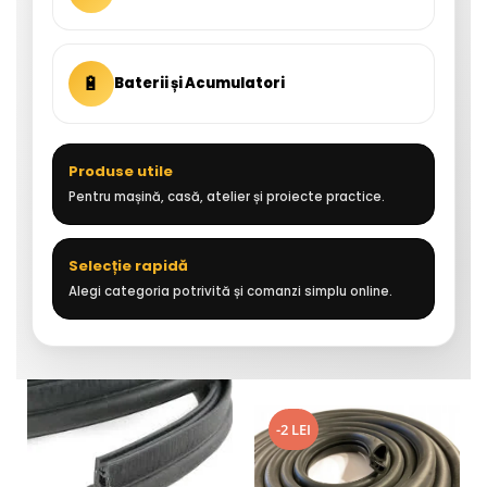
🔋
Baterii și Acumulatori
Produse utile
Pentru mașină, casă, atelier și proiecte practice.
Selecție rapidă
Alegi categoria potrivită și comanzi simplu online.
-2 LEI