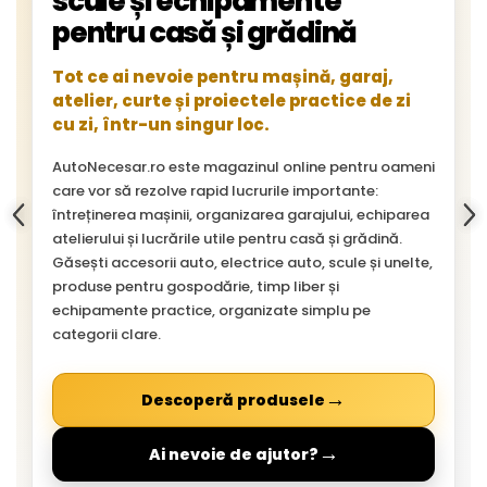
scule și echipamente
pentru casă și grădină
Tot ce ai nevoie pentru mașină, garaj,
atelier, curte și proiectele practice de zi
cu zi, într-un singur loc.
AutoNecesar.ro este magazinul online pentru oameni
care vor să rezolve rapid lucrurile importante:
întreținerea mașinii, organizarea garajului, echiparea
atelierului și lucrările utile pentru casă și grădină.
Găsești accesorii auto, electrice auto, scule și unelte,
produse pentru gospodărie, timp liber și
echipamente practice, organizate simplu pe
categorii clare.
→
Descoperă produsele
→
Ai nevoie de ajutor?