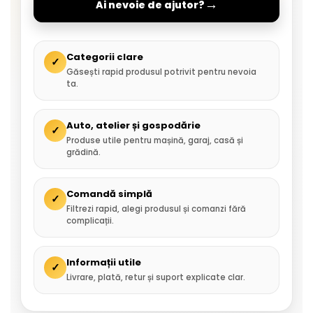
→
Ai nevoie de ajutor?
Categorii clare
✓
Găsești rapid produsul potrivit pentru nevoia
ta.
Auto, atelier și gospodărie
✓
Produse utile pentru mașină, garaj, casă și
grădină.
Comandă simplă
✓
Filtrezi rapid, alegi produsul și comanzi fără
complicații.
Informații utile
✓
Livrare, plată, retur și suport explicate clar.