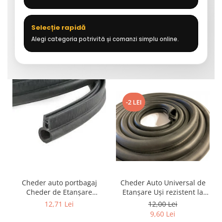
Selecție rapidă
Alegi categoria potrivită și comanzi simplu online.
-2 LEI
Cheder auto portbagaj
Cheder Auto Universal de
Cheder de Etanșare
Etanșare Uși rezistent la
Profesional din Cauciuc -
intemperii, raze UV,
12,71 Lei
12,00 Lei
Rezistent la Apă și
îmbătrânire și temperaturi
9,60 Lei
Temperaturi Înalte, Multi-
extreme