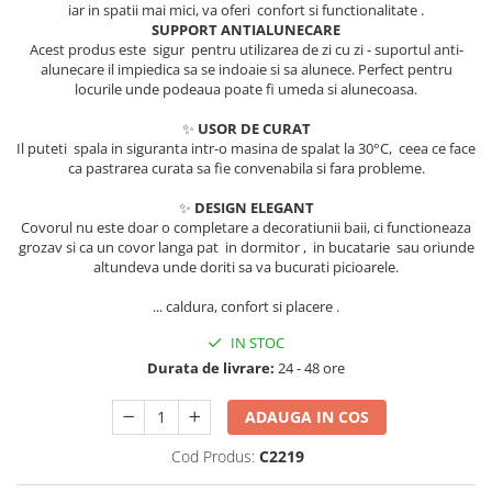
iar in spatii mai mici, va oferi confort si functionalitate .
Protectia muncii
SUPPORT ANTIALUNECARE
Acest produs este sigur pentru utilizarea de zi cu zi - suportul anti-
Scule Pneumatice
alunecare il impiedica sa se indoaie si sa alunece. Perfect pentru
locurile unde podeaua poate fi umeda si alunecoasa.
Slefuitoare
✨
USOR DE CURAT
Suport auto
Il puteti spala in siguranta intr-o masina de spalat la 30°C, ceea ce face
Suport motocicleta
ca pastrarea curata sa fie convenabila si fara probleme.
Surubelnite
✨
DESIGN ELEGANT
Covorul nu este doar o completare a decoratiunii baii, ci functioneaza
Tunuri de caldura si aeroteme
grozav si ca un covor langa pat in dormitor , in bucatarie sau oriunde
altundeva unde doriti sa va bucurati picioarele.
Utilaje constructie
... caldura, confort si placere .
IN STOC
Durata de livrare:
24 - 48 ore
ADAUGA IN COS
Cod Produs:
C2219