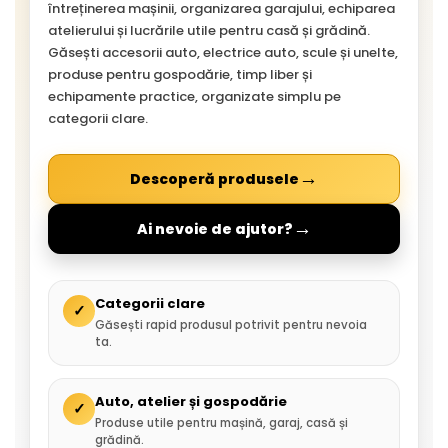
întreținerea mașinii, organizarea garajului, echiparea
atelierului și lucrările utile pentru casă și grădină.
Găsești accesorii auto, electrice auto, scule și unelte,
produse pentru gospodărie, timp liber și
echipamente practice, organizate simplu pe
categorii clare.
→
Descoperă produsele
→
Ai nevoie de ajutor?
Categorii clare
✓
Găsești rapid produsul potrivit pentru nevoia
ta.
Auto, atelier și gospodărie
✓
Produse utile pentru mașină, garaj, casă și
grădină.