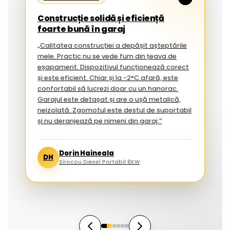
Construcție solidă și eficiență
foarte bună în garaj
„Calitatea construcției a depășit așteptările
mele. Practic nu se vede fum din țeava de
eșapament. Dispozitivul funcționează corect
și este eficient. Chiar și la -2°C afară, este
confortabil să lucrezi doar cu un hanorac.
Garajul este detașat și are o ușă metalică,
neizolată. Zgomotul este destul de suportabil
și nu deranjează pe nimeni din garaj.”
Dorin Haineala
DH
Sirocou Diesel Portabil 8KW