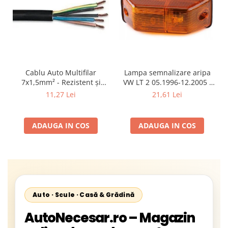
Cablu Auto Multifilar
Lampa semnalizare aripa
7x1,5mm² - Rezistent și
VW LT 2 05.1996-12.2005 ;
Flexibil pentru Remorci 12V-
Mercedes Sprinter 1995-
11,27 Lei
21,61 Lei
24V
2002, 512D-814 DA; Actros
1996-2002; Unimog 1949-;
Neoplan Euroliner,
ADAUGA IN COS
ADAUGA IN COS
Starliner,Centroliner,
Cityliner;
Auto · Scule · Casă & Grădină
AutoNecesar.ro – Magazin