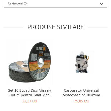
Review-uri
(0)
PRODUSE SIMILARE
Carburator Universal
Set 10 Bucati Disc Abraziv
Motocoasa pe Benzina
Subtire pentru Taiat Metal
(Motoare 2 Timpi),
si Inox 125 x 1 x 22.2 mm,
25,85 Lei
22,37 Lei
Compatibil cu BLACK,
Profil Plat Heavy-Duty
Demon, NAC, John
(Model 42503)