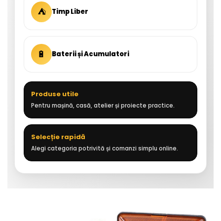
⛺
Timp Liber
🔋
Baterii și Acumulatori
Produse utile
Pentru mașină, casă, atelier și proiecte practice.
Selecție rapidă
Alegi categoria potrivită și comanzi simplu online.