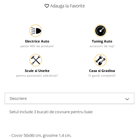
Adauga la Favorite
Electrice Auto
Tuning Auto
peste 400 de produse!
accesorii de top!
Scule si Unelte
Casa si Gradina
pentru pasionații adevărați!
O gamă completă!
Descriere
Setul include 3 bucati de covoare pentru baie:
- Covor 50x80 cm, grosime 1,4 cm,