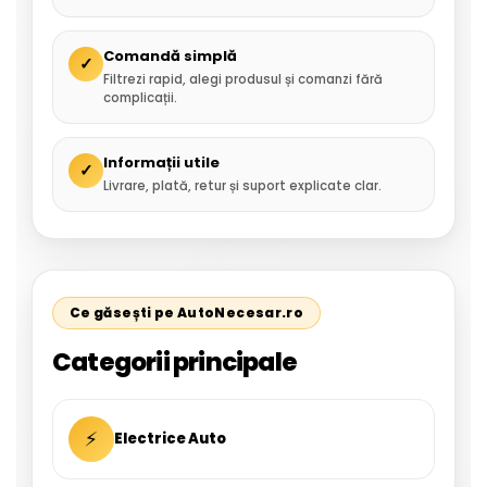
Comandă simplă
✓
Filtrezi rapid, alegi produsul și comanzi fără
complicații.
Informații utile
✓
Livrare, plată, retur și suport explicate clar.
Ce găsești pe AutoNecesar.ro
Categorii principale
⚡
Electrice Auto