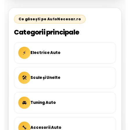
Ce găsești pe AutoNecesar.ro
Categorii principale
⚡
Electrice Auto
🛠
Scule și Unelte
🚘
Tuning Auto
🔧
Accesorii Auto