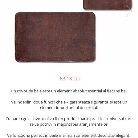
Furtune de gradina
compresoare
Mixere
Cricuri Auto Hidraulice
Pneumatice si Trapezoidale
Motocositoare si Motosape
Cricuri hidraulice
Nivela laser
Cricuri pneumatice
Pistol de vopsit
Cricuri trapezoidale
Pompe
Feon Electric
Rotopercutoare si bormasini
Generatoare curent
Taiat gresie si faianta
Gresoare
Uz intern
63,18 Lei
Macarale și vinciuri
Ventilatoare radiatoare
Masini de gaurit si Insurubat
Un covor de baie este un element absolut esential al fiecarei bai.
umidificatoare
Motoare electrice
Va indeplini doua functii cheie - garanteaza siguranta si este un
element important al decorului.
Pistol de Lipit
Polizoare
Culoarea gri a covorului va fi un produs foarte practic si universal care
se va potrivi in ​​majoritatea aranjamentelor.
Pompe Combustibil
Va functiona perfect in baile mai mari ca element decorativ elegant ,
Prelungitoare