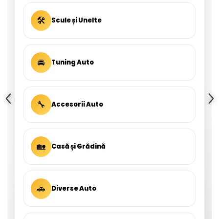
🛠
Scule și Unelte
🚘
Tuning Auto
🔧
Accesorii Auto
🏡
Casă și Grădină
🚗
Diverse Auto