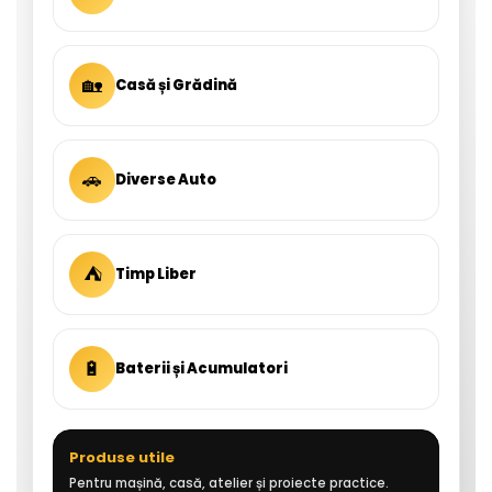
🏡
Casă și Grădină
🚗
Diverse Auto
⛺
Timp Liber
🔋
Baterii și Acumulatori
Produse utile
Pentru mașină, casă, atelier și proiecte practice.