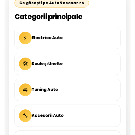
Ce găsești pe AutoNecesar.ro
Categorii principale
⚡
Electrice Auto
🛠
Scule și Unelte
🚘
Tuning Auto
🔧
Accesorii Auto