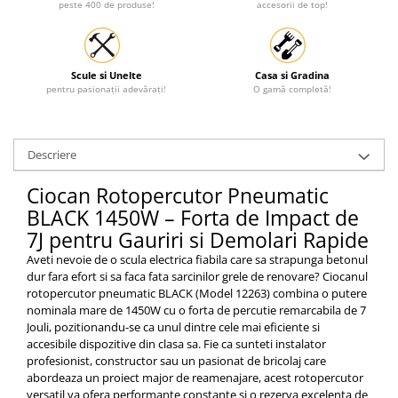
peste 400 de produse!
accesorii de top!
Scule si Unelte
Casa si Gradina
pentru pasionații adevărați!
O gamă completă!
Descriere
Ciocan Rotopercutor Pneumatic
BLACK 1450W – Forta de Impact de
7J pentru Gauriri si Demolari Rapide
Aveti nevoie de o scula electrica fiabila care sa strapunga betonul
dur fara efort si sa faca fata sarcinilor grele de renovare? Ciocanul
rotopercutor pneumatic BLACK (Model 12263) combina o putere
nominala mare de 1450W cu o forta de percutie remarcabila de 7
Jouli, pozitionandu-se ca unul dintre cele mai eficiente si
accesibile dispozitive din clasa sa. Fie ca sunteti instalator
profesionist, constructor sau un pasionat de bricolaj care
abordeaza un proiect major de reamenajare, acest rotopercutor
versatil va ofera performante constante si o rezerva excelenta de