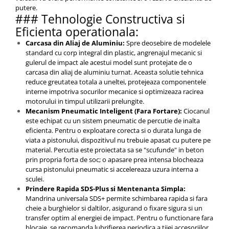
putere.
### Tehnologie Constructiva si
Eficienta operationala:
Carcasa din Aliaj de Aluminiu:
Spre deosebire de modelele
standard cu corp integral din plastic, angrenajul mecanic si
gulerul de impact ale acestui model sunt protejate de o
carcasa din aliaj de aluminiu turnat. Aceasta solutie tehnica
reduce greutatea totala a uneltei, protejeaza componentele
interne impotriva socurilor mecanice si optimizeaza racirea
motorului in timpul utilizarii prelungite.
Mecanism Pneumatic Inteligent (Fara Fortare):
Ciocanul
este echipat cu un sistem pneumatic de percutie de inalta
eficienta. Pentru o exploatare corecta si o durata lunga de
viata a pistonului, dispozitivul nu trebuie apasat cu putere pe
material. Percutia este proiectata sa se "scufunde" in beton
prin propria forta de soc; o apasare prea intensa blocheaza
cursa pistonului pneumatic si accelereaza uzura interna a
sculei.
Prindere Rapida SDS-Plus si Mentenanta Simpla:
Mandrina universala SDS+ permite schimbarea rapida si fara
cheie a burghielor si daltilor, asigurand o fixare sigura si un
transfer optim al energiei de impact. Pentru o functionare fara
blocaje, se recomanda lubrifierea periodica a tijei accesoriilor