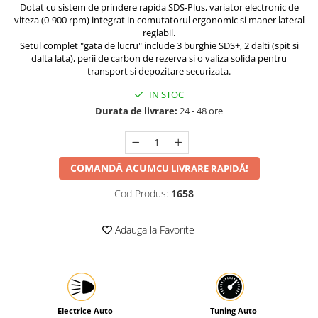
Dotat cu sistem de prindere rapida SDS-Plus, variator electronic de
Protectia muncii
viteza (0-900 rpm) integrat in comutatorul ergonomic si maner lateral
reglabil.
Scule Pneumatice
Setul complet "gata de lucru" include 3 burghie SDS+, 2 dalti (spit si
dalta lata), perii de carbon de rezerva si o valiza solida pentru
Slefuitoare
transport si depozitare securizata.
Suport auto
IN STOC
Suport motocicleta
Durata de livrare:
24 - 48 ore
Surubelnite
Tunuri de caldura si aeroteme
COMANDĂ ACUM
CU LIVRARE RAPIDĂ!
Utilaje constructie
Cod Produs:
1658
Adauga la Favorite
Electrice Auto
Tuning Auto