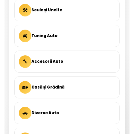
🛠
Scule și Unelte
🚘
Tuning Auto
🔧
Accesorii Auto
🏡
Casă și Grădină
🚗
Diverse Auto