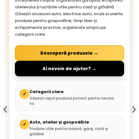
întreținerea mașinii, organizarea garajului, echiparea
atelierului și lucrările utile pentru casă și grădină.
Găsești accesorii auto, electrice auto, scule și unelte,
produse pentru gospodărie, timp liber și
echipamente practice, organizate simplu pe
categorii clare.
→
Descoperă produsele
→
Ai nevoie de ajutor?
Categorii clare
✓
Găsești rapid produsul potrivit pentru nevoia
ta.
Auto, atelier și gospodărie
✓
Produse utile pentru mașină, garaj, casă și
grădină.