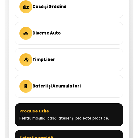
🏡
Casă și Grădină
🚗
Diverse Auto
⛺
Timp Liber
🔋
Baterii și Acumulatori
Produse utile
Pentru mașină, casă, atelier și proiecte practice.
Selecție rapidă