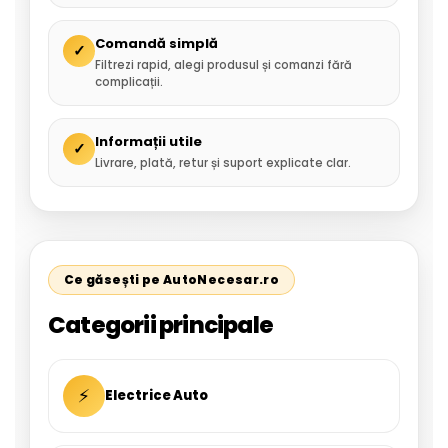
Comandă simplă
✓
Filtrezi rapid, alegi produsul și comanzi fără
complicații.
Informații utile
✓
Livrare, plată, retur și suport explicate clar.
Ce găsești pe AutoNecesar.ro
Categorii principale
⚡
Electrice Auto