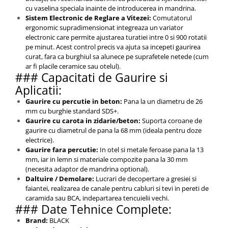
cu vaselina speciala inainte de introducerea in mandrina.
Sistem Electronic de Reglare a Vitezei:
Comutatorul
ergonomic supradimensionat integreaza un variator
electronic care permite ajustarea turatiei intre 0 si 900 rotatii
pe minut. Acest control precis va ajuta sa incepeti gaurirea
curat, fara ca burghiul sa alunece pe suprafetele netede (cum
ar fi placile ceramice sau otelul).
### Capacitati de Gaurire si
Aplicatii:
Gaurire cu percutie in beton:
Pana la un diametru de 26
mm cu burghie standard SDS+.
Gaurire cu carota in zidarie/beton:
Suporta coroane de
gaurire cu diametrul de pana la 68 mm (ideala pentru doze
electrice).
Gaurire fara percutie:
In otel si metale feroase pana la 13
mm, iar in lemn si materiale compozite pana la 30 mm
(necesita adaptor de mandrina optional).
Daltuire / Demolare:
Lucrari de decopertare a gresiei si
faiantei, realizarea de canale pentru cabluri si tevi in pereti de
caramida sau BCA, indepartarea tencuielii vechi.
### Date Tehnice Complete:
Brand:
BLACK