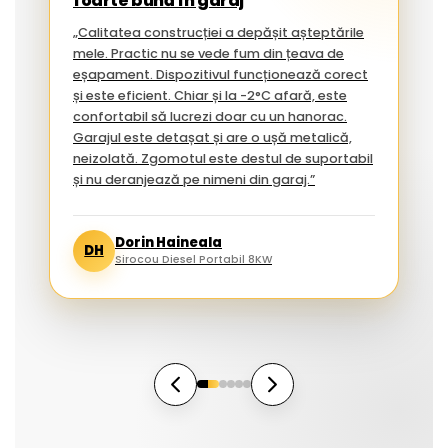
foarte bună în garaj
„Calitatea construcției a depășit așteptările
mele. Practic nu se vede fum din țeava de
eșapament. Dispozitivul funcționează corect
și este eficient. Chiar și la -2°C afară, este
confortabil să lucrezi doar cu un hanorac.
Garajul este detașat și are o ușă metalică,
neizolată. Zgomotul este destul de suportabil
și nu deranjează pe nimeni din garaj.”
Dorin Haineala
DH
Sirocou Diesel Portabil 8KW