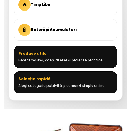
⛺
Timp Liber
🔋
Baterii și Acumulatori
Produse utile
Pentru mașină, casă, atelier și proiecte practice.
Selecție rapidă
Alegi categoria potrivită și comanzi simplu online.