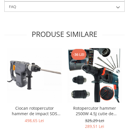
FAQ
PRODUSE SIMILARE
-36 LEI
Ciocan rotopercutor
Rotopercutor hammer
hammer de impact SDS
2500W 4.5J cutie de
Plus putere 2600W
transport 2500 RPM 12253
498,65 Lei
325,29 Lei
289,51 Lei