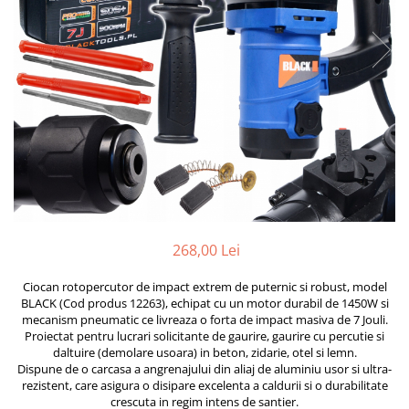
Furtune de gradina
compresoare
Mixere
Cricuri Auto Hidraulice
Pneumatice si Trapezoidale
Motocositoare si Motosape
Cricuri hidraulice
Nivela laser
Cricuri pneumatice
Pistol de vopsit
Cricuri trapezoidale
Pompe
Feon Electric
Rotopercutoare si bormasini
Generatoare curent
Taiat gresie si faianta
Gresoare
Uz intern
Macarale și vinciuri
268,00 Lei
Ventilatoare radiatoare
Masini de gaurit si Insurubat
umidificatoare
Ciocan rotopercutor de impact extrem de puternic si robust, model
Motoare electrice
BLACK (Cod produs 12263), echipat cu un motor durabil de 1450W si
mecanism pneumatic ce livreaza o forta de impact masiva de 7 Jouli.
Pistol de Lipit
Proiectat pentru lucrari solicitante de gaurire, gaurire cu percutie si
Polizoare
daltuire (demolare usoara) in beton, zidarie, otel si lemn.
Dispune de o carcasa a angrenajului din aliaj de aluminiu usor si ultra-
Pompe Combustibil
rezistent, care asigura o disipare excelenta a caldurii si o durabilitate
crescuta in regim intens de santier.
Prelungitoare