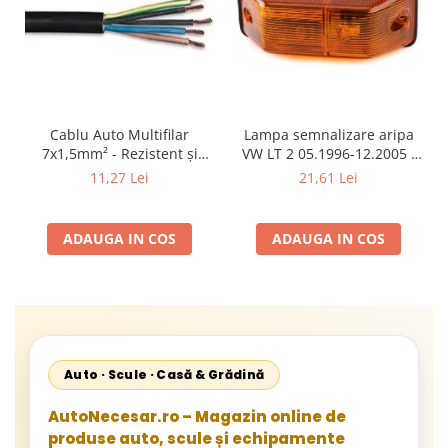
Cablu Auto Multifilar
Lampa semnalizare aripa
7x1,5mm² - Rezistent și
VW LT 2 05.1996-12.2005 ;
Flexibil pentru Remorci 12V-
Mercedes Sprinter 1995-
11,27 Lei
21,61 Lei
24V
2002, 512D-814 DA; Actros
1996-2002; Unimog 1949-;
Neoplan Euroliner,
ADAUGA IN COS
ADAUGA IN COS
Starliner,Centroliner,
Cityliner;
Auto · Scule · Casă & Grădină
AutoNecesar.ro – Magazin online de
produse auto, scule și echipamente