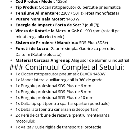
Cod Produs / Model:
12263
Tip Produs:
Ciocan rotopercutor cu percutie pneumatica
Tensiune Alimentare:
230V / 50Hz (retea monofazata)
Putere Nominala Motor:
1450 W
Energie de Impact / Forta de Soc:
7 Jouli (7J)
Viteza de Rotatie la Mers in Gol:
0 - 900 rpm (rotatii pe
minut, reglabila electronic)
Sistem de Prindere / Mandrina:
SDS-Plus (SDS+)
Functii de Lucru:
Gaurire simpla, Gaurire cu percutie,
Daltuire (Rotatie blocata)
Material Carcasa Angrenaj:
Aliaj usor de aluminiu industrial
### Continutul Complet al Setului:
1x Ciocan rotopercutor pneumatic BLACK 1450W
1x Maner lateral auxiliar reglabil la 360 de grade
1x Burghiu profesional SDS-Plus de 6 mm
1x Burghiu profesional SDS-Plus de 8 mm
1x Burghiu profesional SDS-Plus de 10 mm
1x Dalta tip spit (pentru spart si sparturi punctuale)
1x Dalta lata (pentru canalizari si decopertari)
2x Perii de carbune de rezerva (pentru mentenanta
motorului)
1x Valiza / Cutie rigida de transport si protectie