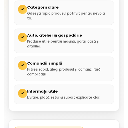
Categorii clare
✓
Găsești rapid produsul potrivit pentru nevoia
ta.
Auto, atelier și gospodărie
✓
Produse utile pentru mașină, garaj, casă și
grădină.
Comandă simplă
✓
Filtrezi rapid, alegi produsul și comanzi fără
complicații.
Informații utile
✓
Livrare, plată, retur și suport explicate clar.