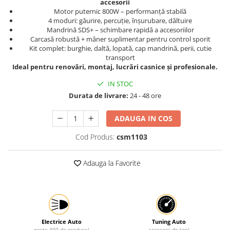
accesorii
Motor puternic 800W – performanță stabilă
Protectia muncii
4 moduri: găurire, percuție, înșurubare, dăltuire
Scule Pneumatice
Mandrină SDS+ – schimbare rapidă a accesoriilor
Carcasă robustă + mâner suplimentar pentru control sporit
Slefuitoare
Kit complet: burghie, daltă, lopată, cap mandrină, perii, cutie
transport
Suport auto
Ideal pentru renovări, montaj, lucrări casnice și profesionale.
Suport motocicleta
IN STOC
Surubelnite
Durata de livrare:
24 - 48 ore
Tunuri de caldura si aeroteme
ADAUGA IN COS
Utilaje constructie
Cod Produs:
csm1103
Adauga la Favorite
Electrice Auto
Tuning Auto
peste 400 de produse!
accesorii de top!