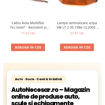
Cablu Auto Multifilar
Lampa semnalizare aripa
7x1,5mm² - Rezistent și
VW LT 2 05.1996-12.2005 ;
Flexibil pentru Remorci 12V-
Mercedes Sprinter 1995-
11,27 Lei
21,61 Lei
24V
2002, 512D-814 DA; Actros
1996-2002; Unimog 1949-;
Neoplan Euroliner,
ADAUGA IN COS
ADAUGA IN COS
Starliner,Centroliner,
Cityliner;
Auto · Scule · Casă & Grădină
AutoNecesar.ro – Magazin
online de produse auto,
scule și echipamente