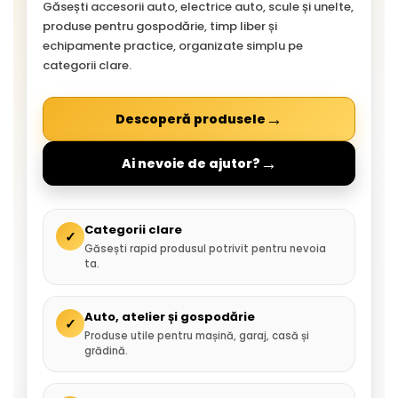
Găsești accesorii auto, electrice auto, scule și unelte,
produse pentru gospodărie, timp liber și
echipamente practice, organizate simplu pe
categorii clare.
→
Descoperă produsele
→
Ai nevoie de ajutor?
Categorii clare
✓
Găsești rapid produsul potrivit pentru nevoia
ta.
Auto, atelier și gospodărie
✓
Produse utile pentru mașină, garaj, casă și
grădină.