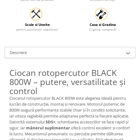
Scule si Unelte
Casa si Gradina
pentru pasionații adevărați!
O gamă completă!
Descriere
Ciocan rotopercutor BLACK
800W – putere, versatilitate și
control
Ciocanul rotopercutor BLACK 800W este alegerea ideală pentru
lucrări de construcție, montaj și renovare. Motorul puternic de
800W asigură performanțe stabile chiar și în condiții solicitante,
iar viteza reglabilă permite adaptarea perfectă la fiecare aplicație.
Datorită sistemului
SDS+
, schimbarea accesoriilor se face rapid și
sigur, iar
mânerul suplimentar
oferă control excelent și confort
la lucru. Mecanismul pneumatic cu percuție permite dăltuirea
eficientă, îndepărtarea tencuielii sau a plăcilor, fără efort inutil.