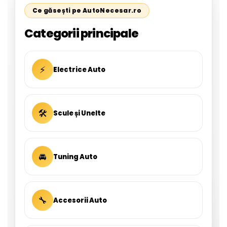
Ce găsești pe AutoNecesar.ro
Categorii principale
⚡
Electrice Auto
🛠
Scule și Unelte
🚘
Tuning Auto
🔧
Accesorii Auto