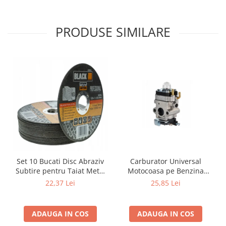
PRODUSE SIMILARE
Carburator Universal
Set 10 Bucati Disc Abraziv
Motocoasa pe Benzina
Subtire pentru Taiat Metal
(Motoare 2 Timpi),
si Inox 125 x 1 x 22.2 mm,
25,85 Lei
22,37 Lei
Compatibil cu BLACK,
Profil Plat Heavy-Duty
Demon, NAC, John
(Model 42503)
Gardener, Eurotec, Makita,
ADAUGA IN COS
ADAUGA IN COS
Al-Ko, Ansamblu Complet