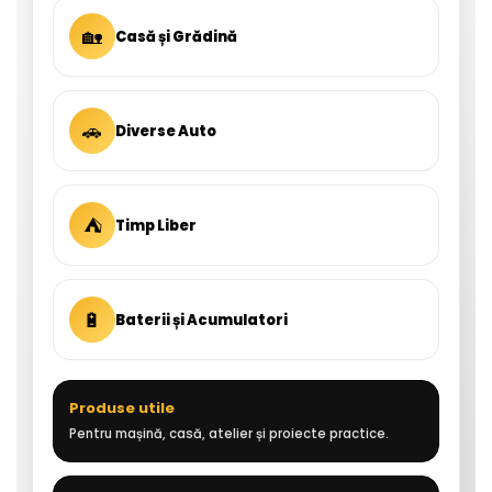
🏡
Casă și Grădină
🚗
Diverse Auto
⛺
Timp Liber
🔋
Baterii și Acumulatori
Produse utile
Pentru mașină, casă, atelier și proiecte practice.