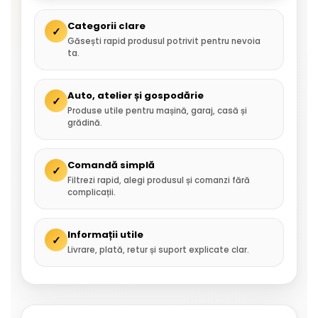
Categorii clare
✓
Găsești rapid produsul potrivit pentru nevoia
ta.
Auto, atelier și gospodărie
✓
Produse utile pentru mașină, garaj, casă și
grădină.
Comandă simplă
✓
Filtrezi rapid, alegi produsul și comanzi fără
complicații.
Informații utile
✓
Livrare, plată, retur și suport explicate clar.