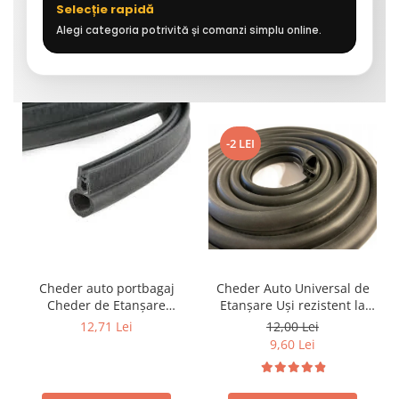
Selecție rapidă
Alegi categoria potrivită și comanzi simplu online.
-2 LEI
Cheder auto portbagaj
Cheder Auto Universal de
Cheder de Etanșare
Etanșare Uși rezistent la
Profesional din Cauciuc -
intemperii, raze UV,
12,71 Lei
12,00 Lei
Rezistent la Apă și
îmbătrânire și temperaturi
9,60 Lei
Temperaturi Înalte, Multi-
extreme
Aplicații Vânzare la Metru
Liniar