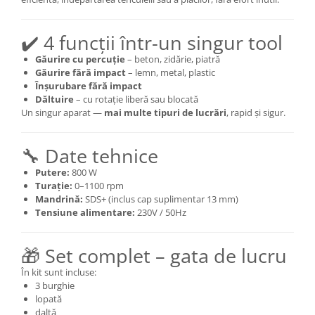
✔️ 4 funcții într-un singur tool
Găurire cu percuție
– beton, zidărie, piatră
Găurire fără impact
– lemn, metal, plastic
Înșurubare fără impact
Dăltuire
– cu rotație liberă sau blocată
Un singur aparat —
mai multe tipuri de lucrări
, rapid și sigur.
🔧 Date tehnice
Putere:
800 W
Turație:
0–1100 rpm
Mandrină:
SDS+ (inclus cap suplimentar 13 mm)
Tensiune alimentare:
230V / 50Hz
🎁 Set complet – gata de lucru
În kit sunt incluse:
3 burghie
lopată
daltă