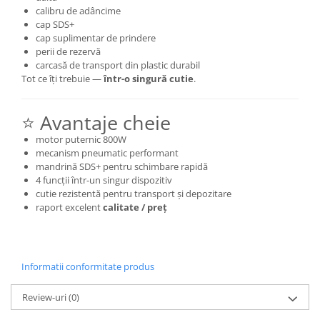
calibru de adâncime
cap SDS+
cap suplimentar de prindere
perii de rezervă
carcasă de transport din plastic durabil
Tot ce îți trebuie —
într-o singură cutie
.
⭐ Avantaje cheie
motor puternic 800W
mecanism pneumatic performant
mandrină SDS+ pentru schimbare rapidă
4 funcții într-un singur dispozitiv
cutie rezistentă pentru transport și depozitare
raport excelent
calitate / preț
Informatii conformitate produs
Review-uri
(0)