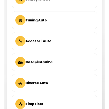
🚘
Tuning Auto
🔧
Accesorii Auto
🏡
Casă și Grădină
🚗
Diverse Auto
⛺
Timp Liber