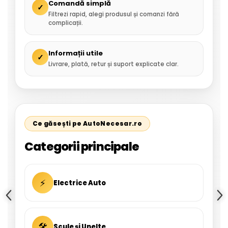
Comandă simplă
✓
Filtrezi rapid, alegi produsul și comanzi fără
complicații.
Informații utile
✓
Livrare, plată, retur și suport explicate clar.
Ce găsești pe AutoNecesar.ro
Categorii principale
⚡
Electrice Auto
🛠
Scule și Unelte