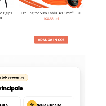
e rigips
Prelungitor 50m Cablu 3x1.5mm² IP20
Presostat
m
Reductor
108,33 Lei
Co
ADAUGA IN COS
AutoNecesar.ro
rincipale
🛠
 Auto
Scule și Unelte