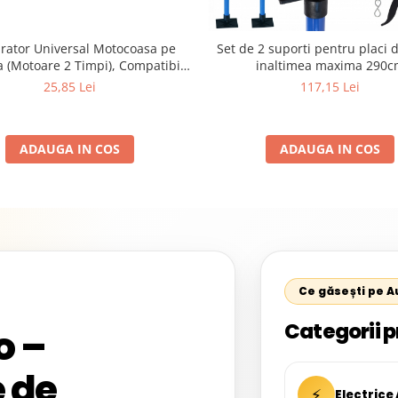
rator Universal Motocoasa pe
Set de 2 suporti pentru placi d
 (Motoare 2 Timpi), Compatibil
inaltimea maxima 290c
K, Demon, NAC, John Gardener,
25,85 Lei
117,15 Lei
tec, Makita, Al-Ko, Ansamblu
t cu Membrana, Distanta Gauri
31mm
ADAUGA IN COS
ADAUGA IN COS
Ce găsești pe 
Categorii p
o –
 de
⚡
Electrice