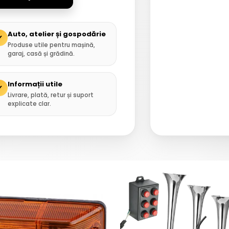
Auto, atelier și gospodărie
✓
Produse utile pentru mașină,
garaj, casă și grădină.
Informații utile
✓
Livrare, plată, retur și suport
explicate clar.