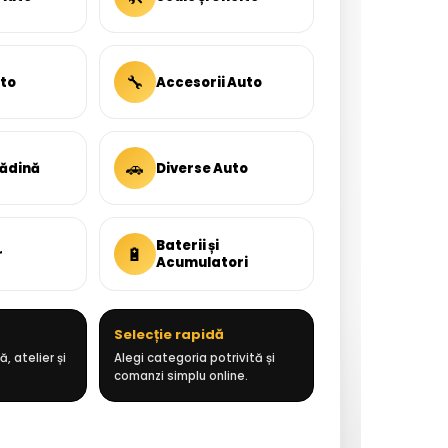
🔧
uto
Accesorii Auto
🚗
rădină
Diverse Auto
Baterii și
🔋
r
Acumulatori
Selecție rapidă
, atelier și
Alegi categoria potrivită și
comanzi simplu online.