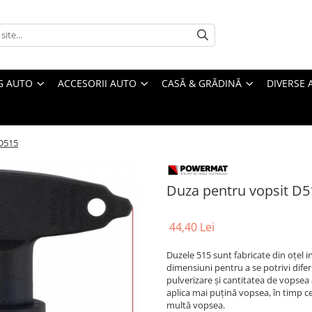
G AUTO
ACCESORII AUTO
CASĂ & GRĂDINĂ
DIVERSE 
 D515
Duza pentru vopsit D5
44,40 Lei
Duzele 515 sunt fabricate din oțel in
dimensiuni pentru a se potrivi dife
pulverizare și cantitatea de vopsea
aplica mai puțină vopsea, în timp c
multă vopsea.