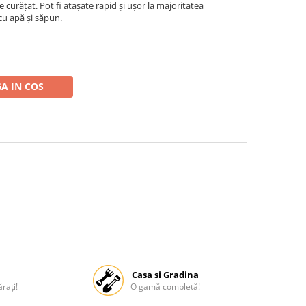
e curățat. Pot fi atașate rapid și ușor la majoritatea
 cu apă și săpun.
A IN COS
Casa si Gradina
rați!
O gamă completă!