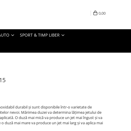
0,00
AUTO
SPORT & TIMP LIBER
15
oxidabil durabil și sunt disponibile într-o varietate de
ritelor nevoi. Mărimea duzei va determina lățimea jetului de
 aplicată. O duză mai mică va produce un jet mai îngust și va
e o duză mai mare va produce un jet mai larg și va aplica mai