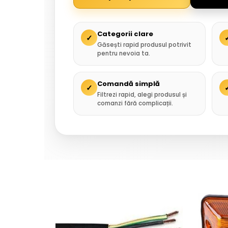
Categorii clare
✓
Găsești rapid produsul potrivit
pentru nevoia ta.
Comandă simplă
✓
Filtrezi rapid, alegi produsul și
comanzi fără complicații.