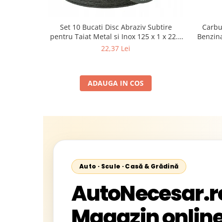
Carbu
Set 10 Bucati Disc Abraziv Subtire
Benzina
pentru Taiat Metal si Inox 125 x 1 x 22.2
cu BLAC
mm, Profil Plat Heavy-Duty (Model
22,37 Lei
Euro
42503)
Comple
ADAUGA IN COS
Auto · Scule · Casă & Grădină
AutoNecesar.r
Magazin online