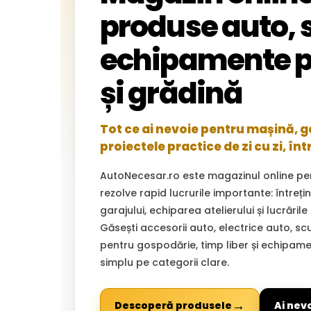
produse auto, s
echipamente p
și grădină
Tot ce ai nevoie pentru mașină, gar
proiectele practice de zi cu zi, înt
AutoNecesar.ro este magazinul online pe
rezolve rapid lucrurile importante: întreț
garajului, echiparea atelierului și lucrările
Găsești accesorii auto, electrice auto, sc
pentru gospodărie, timp liber și echipam
simplu pe categorii clare.
→
Descoperă produsele
Ai nev