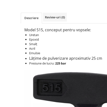
Protectia muncii
Scule Pneumatice
Review-uri
(0)
Descriere
Slefuitoare
Suport auto
Model 515, conceput pentru vopsele:
Uretan
Suport motocicleta
Epoxid
Surubelnite
Smalț
Acril
Tunuri de caldura si aeroteme
Emulsie
Lățime de pulverizare aproximativ 25 cm
Utilaje constructie
Presiune de lucru:
225 bar