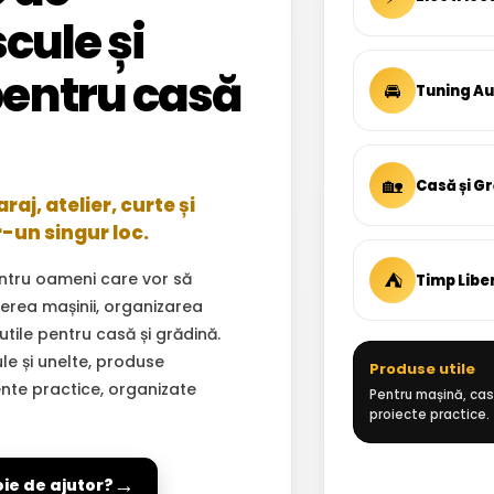
cule și
entru casă
🚘
Tuning A
🏡
Casă și G
aj, atelier, curte și
r-un singur loc.
⛺
ntru oameni care vor să
Timp Libe
inerea mașinii, organizarea
 utile pentru casă și grădină.
ule și unelte, produse
Produse utile
ente practice, organizate
Pentru mașină, casă
proiecte practice.
→
oie de ajutor?