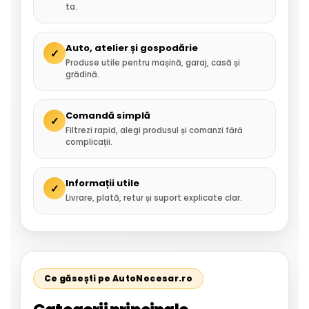
ta.
Auto, atelier și gospodărie
✓
Produse utile pentru mașină, garaj, casă și
grădină.
Comandă simplă
✓
Filtrezi rapid, alegi produsul și comanzi fără
complicații.
Informații utile
✓
Livrare, plată, retur și suport explicate clar.
Ce găsești pe AutoNecesar.ro