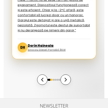
eșapament. Dispozitivul funcționează corect
și este eficient. Chiar și la -2°C afară, este
confortabil să lucrezi doar cu un hanorac.
Garajul este detașat și are o ușă metalică,
neizolată. Zgomotul este destul de suportabil
și nu deranjează pe nimeni din garaj.”
Dorin Haineala
DH
Sirocou Diesel Portabil 8KW
NEWSLETTER