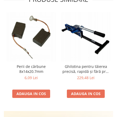
Perii de cărbune
Ghilotina pentru tăierea
8x14x20.7mm
precisă, rapidă și fără praf
a panourilor laminate de 12
6,09 Lei
229,48 Lei
mm
ADAUGA IN COS
ADAUGA IN COS