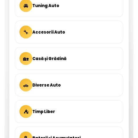
🚘
Tuning Auto
🔧
Accesorii Auto
🏡
Casă și Grădină
🚗
Diverse Auto
⛺
Timp Liber