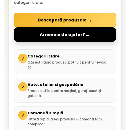
categorii clare.
→
Descoperă produsele
→
Ai nevoie de ajutor?
Categorii clare
✓
Găsești rapid produsul potrivit pentru nevoia
ta.
Auto, atelier și gospodărie
✓
Produse utile pentru mașină, garaj, casă și
grădină.
Comandă simplă
✓
Filtrezi rapid, alegi produsul și comanzi fără
complicații.