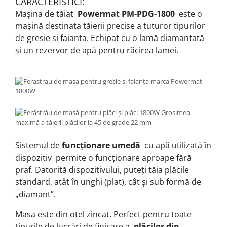
CARACTERISTICI:
Mașina de tăiat
Powermat PM-PDG-1800
este o
mașină destinata tăierii precise a tuturor tipurilor
de gresie si faianta.
Echipat cu o lamă diamantată
și un rezervor de apă pentru răcirea lamei.
Sistemul de
funcționare umedă
cu apă
utilizată în
dispozitiv
permite o funcționare aproape fără
praf.
Datorită dispozitivului, puteți tăia plăcile
standard, atât în ​​unghi (plat), cât și sub formă de
„diamant”.
Masa este din oțel zincat.
Perfect pentru toate
tipurile de lucrări de finisare a
plăcilor din