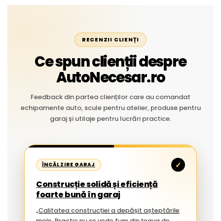
RECENZII CLIENȚI
Ce spun clienții despre
AutoNecesar.ro
Feedback din partea clienților care au comandat
echipamente auto, scule pentru atelier, produse pentru
garaj și utilaje pentru lucrări practice.
✓
ÎNCĂLZIRE GARAJ
Construcție solidă și eficiență
foarte bună în garaj
„Calitatea construcției a depășit așteptările
mele. Practic nu se vede fum din țeava de