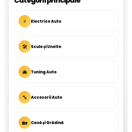
Categorii principale
⚡
Electrice Auto
🛠
Scule și Unelte
🚘
Tuning Auto
🔧
Accesorii Auto
🏡
Casă și Grădină