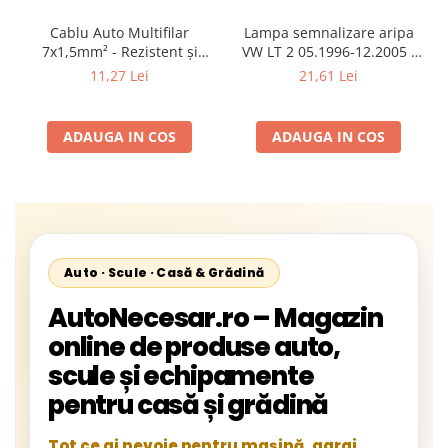
Cablu Auto Multifilar
Lampa semnalizare aripa
7x1,5mm² - Rezistent și
VW LT 2 05.1996-12.2005 ;
Flexibil pentru Remorci 12V-
Mercedes Sprinter 1995-
11,27 Lei
21,61 Lei
24V
2002, 512D-814 DA; Actros
1996-2002; Unimog 1949-;
Neoplan Euroliner,
ADAUGA IN COS
ADAUGA IN COS
Starliner,Centroliner,
Cityliner;
Auto · Scule · Casă & Grădină
AutoNecesar.ro – Magazin
online de produse auto,
scule și echipamente
pentru casă și grădină
Tot ce ai nevoie pentru mașină, garaj,