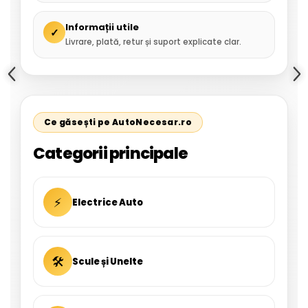
Informații utile
✓
Livrare, plată, retur și suport explicate clar.
Ce găsești pe AutoNecesar.ro
Categorii principale
⚡
Electrice Auto
🛠
Scule și Unelte