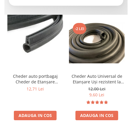
-2 LEI
Cheder auto portbagaj
Cheder Auto Universal de
Cheder de Etanșare
Etanșare Uși rezistent la
Profesional din Cauciuc -
intemperii, raze UV,
12,71 Lei
12,00 Lei
Rezistent la Apă și
îmbătrânire și temperaturi
9,60 Lei
Temperaturi Înalte, Multi-
extreme
Aplicații Vânzare la Metru
Liniar
ADAUGA IN COS
ADAUGA IN COS