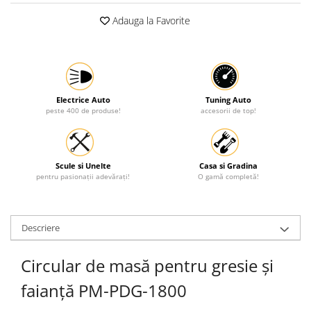
Protectia muncii
Adauga la Favorite
Scule Pneumatice
Slefuitoare
Suport auto
Electrice Auto
Tuning Auto
Suport motocicleta
peste 400 de produse!
accesorii de top!
Surubelnite
Tunuri de caldura si aeroteme
Scule si Unelte
Casa si Gradina
Utilaje constructie
pentru pasionații adevărați!
O gamă completă!
Descriere
Circular de masă pentru gresie și
faianță PM-PDG-1800