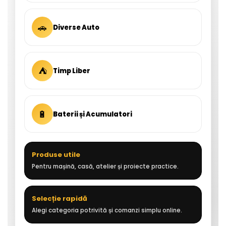
🚗
Diverse Auto
⛺
Timp Liber
🔋
Baterii și Acumulatori
Produse utile
Pentru mașină, casă, atelier și proiecte practice.
Selecție rapidă
Alegi categoria potrivită și comanzi simplu online.