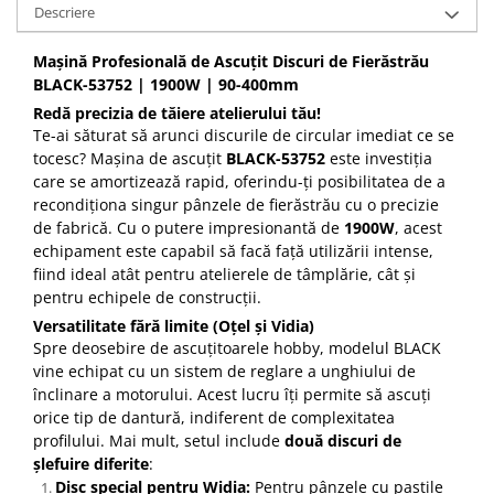
Descriere
Mașină Profesională de Ascuțit Discuri de Fierăstrău
BLACK-53752 | 1900W | 90-400mm
Redă precizia de tăiere atelierului tău!
Te-ai săturat să arunci discurile de circular imediat ce se
tocesc? Mașina de ascuțit
BLACK-53752
este investiția
care se amortizează rapid, oferindu-ți posibilitatea de a
recondiționa singur pânzele de fierăstrău cu o precizie
de fabrică. Cu o putere impresionantă de
1900W
, acest
echipament este capabil să facă față utilizării intense,
fiind ideal atât pentru atelierele de tâmplărie, cât și
pentru echipele de construcții.
Versatilitate fără limite (Oțel și Vidia)
Spre deosebire de ascuțitoarele hobby, modelul BLACK
vine echipat cu un sistem de reglare a unghiului de
înclinare a motorului. Acest lucru îți permite să ascuți
orice tip de dantură, indiferent de complexitatea
profilului. Mai mult, setul include
două discuri de
șlefuire diferite
:
Disc special pentru Widia:
Pentru pânzele cu pastile