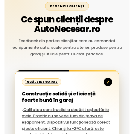
RECENZII CLIENȚI
Ce spun clienții despre
AutoNecesar.ro
Feedback din partea clienților care au comandat
echipamente auto, scule pentru atelier, produse pentru
garaj și utilaje pentru lucrări practice.
✓
ÎNCĂLZIRE GARAJ
Construcție solidă și eficiență
foarte bună în garaj
„Calitatea construcției a depășit așteptările
mele. Practic nu se vede fum din țeava de
eșapament. Dispozitivul funcționează corect
și este eficient. Chiar și la -2°C afară, este