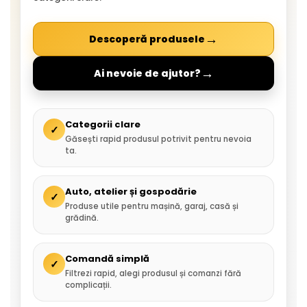
→
Descoperă produsele
→
Ai nevoie de ajutor?
Categorii clare
✓
Găsești rapid produsul potrivit pentru nevoia
ta.
Auto, atelier și gospodărie
✓
Produse utile pentru mașină, garaj, casă și
grădină.
Comandă simplă
✓
Filtrezi rapid, alegi produsul și comanzi fără
complicații.