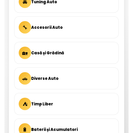
🚘
Tuning Auto
🔧
Accesorii Auto
🏡
Casă și Grădină
🚗
Diverse Auto
⛺
Timp Liber
🔋
Baterii și Acumulatori