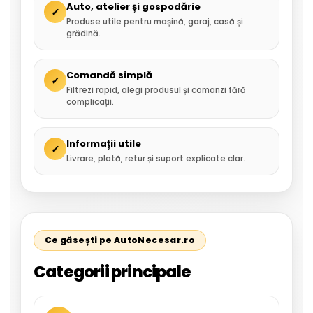
Auto, atelier și gospodărie
✓
Produse utile pentru mașină, garaj, casă și
grădină.
Comandă simplă
✓
Filtrezi rapid, alegi produsul și comanzi fără
complicații.
Informații utile
✓
Livrare, plată, retur și suport explicate clar.
Ce găsești pe AutoNecesar.ro
Categorii principale