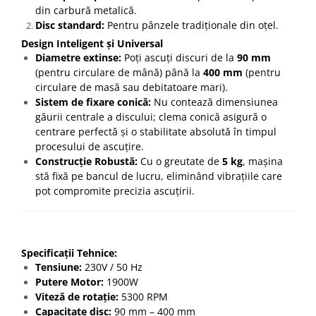
din carbură metalică.
Disc standard:
Pentru pânzele tradiționale din oțel.
Design Inteligent și Universal
Diametre extinse:
Poți ascuți discuri de la
90 mm
(pentru circulare de mână) până la
400 mm
(pentru
circulare de masă sau debitatoare mari).
Sistem de fixare conică:
Nu contează dimensiunea
găurii centrale a discului; clema conică asigură o
centrare perfectă și o stabilitate absolută în timpul
procesului de ascuțire.
Construcție Robustă:
Cu o greutate de
5 kg
, mașina
stă fixă pe bancul de lucru, eliminând vibrațiile care
pot compromite precizia ascuțirii.
Specificații Tehnice:
Tensiune:
230V / 50 Hz
Putere Motor:
1900W
Viteză de rotație:
5300 RPM
Capacitate disc:
90 mm – 400 mm