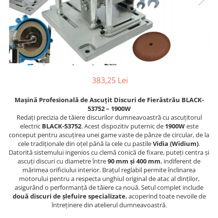
Furtune de gradina
compresoare
Mixere
Cricuri Auto Hidraulice
Pneumatice si Trapezoidale
Motocositoare si Motosape
Cricuri hidraulice
Nivela laser
Cricuri pneumatice
Pistol de vopsit
Cricuri trapezoidale
Pompe
383,25 Lei
Feon Electric
Rotopercutoare si bormasini
Generatoare curent
Mașină Profesională de Ascuțit Discuri de Fierăstrău BLACK-
Taiat gresie si faianta
53752 – 1900W
Gresoare
Redați precizia de tăiere discurilor dumneavoastră cu ascuțitorul
Uz intern
Macarale și vinciuri
electric
BLACK-53752
. Acest dispozitiv puternic de
1900W
este
conceput pentru ascuțirea unei game vaste de pânze de circular, de la
Ventilatoare radiatoare
Masini de gaurit si Insurubat
cele tradiționale din oțel până la cele cu pastile
Vidia (Widium)
.
umidificatoare
Datorită sistemului ingenios cu clemă conică de fixare, puteți centra și
Motoare electrice
ascuți discuri cu diametre între
90 mm și 400 mm
, indiferent de
mărimea orificiului interior. Brațul reglabil permite înclinarea
Pistol de Lipit
motorului pentru a respecta unghiul original de atac al dinților,
Polizoare
asigurând o performanță de tăiere ca nouă. Setul complet include
două discuri de șlefuire specializate
, acoperind toate nevoile de
Pompe Combustibil
întreținere din atelierul dumneavoastră.
Prelungitoare