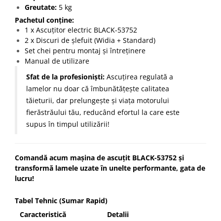
Greutate:
5 kg
Pachetul conține:
1 x Ascuțitor electric BLACK-53752
2 x Discuri de șlefuit (Widia + Standard)
Set chei pentru montaj și întreținere
Manual de utilizare
Sfat de la profesioniști:
Ascuțirea regulată a
lamelor nu doar că îmbunătățește calitatea
tăieturii, dar prelungește și viața motorului
fierăstrăului tău, reducând efortul la care este
supus în timpul utilizării!
Comandă acum mașina de ascuțit BLACK-53752 și
transformă lamele uzate în unelte performante, gata de
lucru!
Tabel Tehnic (Sumar Rapid)
Caracteristică
Detalii