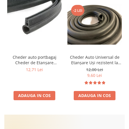
-2 LEI
Cheder auto portbagaj
Cheder Auto Universal de
Cheder de Etanșare
Etanșare Uși rezistent la
Profesional din Cauciuc -
intemperii, raze UV,
12,71 Lei
12,00 Lei
Rezistent la Apă și
îmbătrânire și temperaturi
9,60 Lei
Temperaturi Înalte, Multi-
extreme
Aplicații Vânzare la Metru
Liniar
ADAUGA IN COS
ADAUGA IN COS