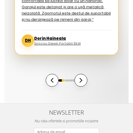
confortabil să lucrezi doar cu un hanorac.
Garajul este detașat și are o ușă metalică,
neizolată. Zgomotul este destul de suportabil
și nu deranjează pe nimeni din garaj.”
Dorin Haineala
DH
Sirocou Diesel Portabil 8KW
NEWSLETTER
Nu rata ofertele si promotiile noastre