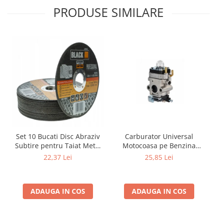
PRODUSE SIMILARE
Carburator Universal
Set 10 Bucati Disc Abraziv
Motocoasa pe Benzina
Subtire pentru Taiat Metal
(Motoare 2 Timpi),
si Inox 125 x 1 x 22.2 mm,
25,85 Lei
22,37 Lei
Compatibil cu BLACK,
Profil Plat Heavy-Duty
Demon, NAC, John
(Model 42503)
Gardener, Eurotec, Makita,
ADAUGA IN COS
ADAUGA IN COS
Al-Ko, Ansamblu Complet
cu Membrana, Distanta
Gauri 31mm