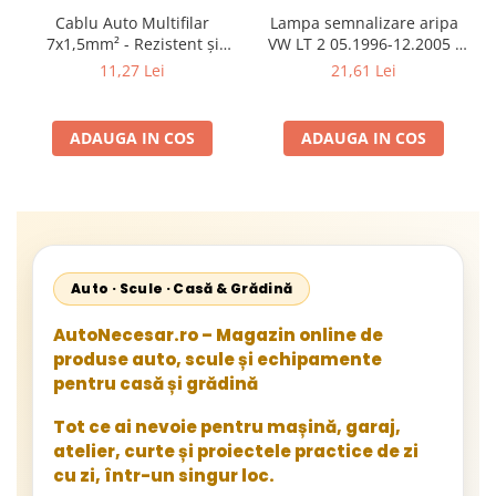
Cablu Auto Multifilar
Lampa semnalizare aripa
7x1,5mm² - Rezistent și
VW LT 2 05.1996-12.2005 ;
Flexibil pentru Remorci 12V-
Mercedes Sprinter 1995-
11,27 Lei
21,61 Lei
24V
2002, 512D-814 DA; Actros
1996-2002; Unimog 1949-;
Neoplan Euroliner,
ADAUGA IN COS
ADAUGA IN COS
Starliner,Centroliner,
Cityliner;
Auto · Scule · Casă & Grădină
AutoNecesar.ro – Magazin online de
produse auto, scule și echipamente
pentru casă și grădină
Tot ce ai nevoie pentru mașină, garaj,
atelier, curte și proiectele practice de zi
cu zi, într-un singur loc.