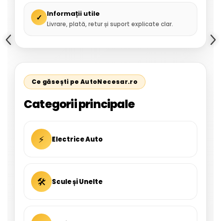
Informații utile
✓
Livrare, plată, retur și suport explicate clar.
Ce găsești pe AutoNecesar.ro
Categorii principale
⚡
Electrice Auto
🛠
Scule și Unelte