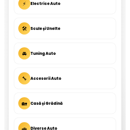
⚡
Electrice Auto
🛠
Scule și Unelte
🚘
Tuning Auto
🔧
Accesorii Auto
🏡
Casă și Grădină
🚗
Diverse Auto