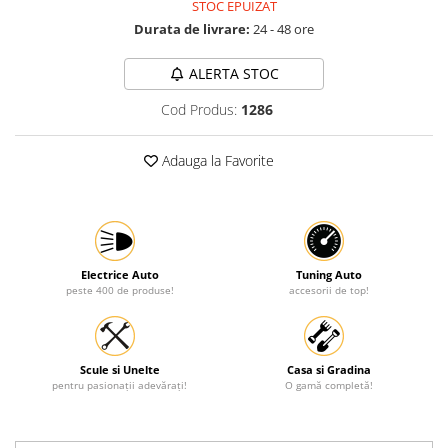
STOC EPUIZAT
Protectia muncii
Durata de livrare:
24 - 48 ore
Scule Pneumatice
ALERTA STOC
Slefuitoare
Cod Produs:
1286
Suport auto
Suport motocicleta
Adauga la Favorite
Surubelnite
Tunuri de caldura si aeroteme
Utilaje constructie
Electrice Auto
Tuning Auto
peste 400 de produse!
accesorii de top!
Scule si Unelte
Casa si Gradina
pentru pasionații adevărați!
O gamă completă!