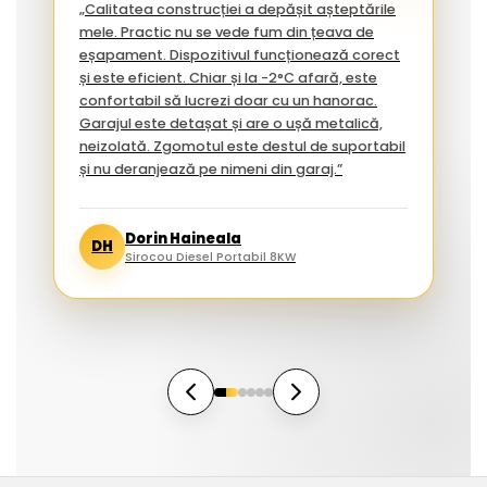
„Calitatea construcției a depășit așteptările
mele. Practic nu se vede fum din țeava de
eșapament. Dispozitivul funcționează corect
și este eficient. Chiar și la -2°C afară, este
confortabil să lucrezi doar cu un hanorac.
Garajul este detașat și are o ușă metalică,
neizolată. Zgomotul este destul de suportabil
și nu deranjează pe nimeni din garaj.”
Dorin Haineala
DH
Sirocou Diesel Portabil 8KW