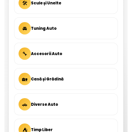
🛠
Scule și Unelte
🚘
Tuning Auto
🔧
Accesorii Auto
🏡
Casă și Grădină
🚗
Diverse Auto
⛺
Timp Liber