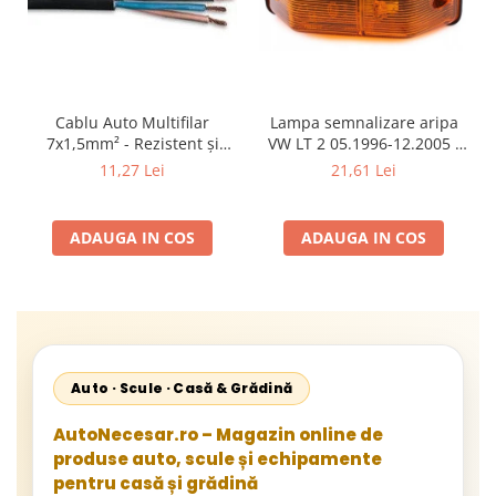
Cablu Auto Multifilar
Lampa semnalizare aripa
7x1,5mm² - Rezistent și
VW LT 2 05.1996-12.2005 ;
Flexibil pentru Remorci 12V-
Mercedes Sprinter 1995-
11,27 Lei
21,61 Lei
24V
2002, 512D-814 DA; Actros
1996-2002; Unimog 1949-;
Neoplan Euroliner,
ADAUGA IN COS
ADAUGA IN COS
Starliner,Centroliner,
Cityliner;
Auto · Scule · Casă & Grădină
AutoNecesar.ro – Magazin online de
produse auto, scule și echipamente
pentru casă și grădină