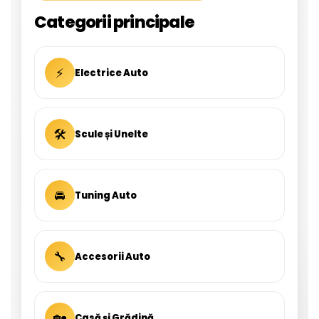
Categorii principale
⚡
Electrice Auto
🛠
Scule și Unelte
🚘
Tuning Auto
🔧
Accesorii Auto
🏡
Casă și Grădină