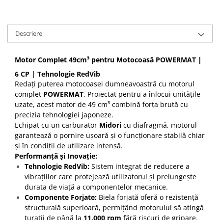
Descriere
Motor Complet 49cm³ pentru Motocoasă POWERMAT |
6 CP | Tehnologie RedVib
Redați puterea motocoasei dumneavoastră cu motorul
complet
POWERMAT
. Proiectat pentru a înlocui unitățile
uzate, acest motor de 49 cm³ combină forța brută cu
precizia tehnologiei japoneze.
Echipat cu un carburator
Midori
cu diafragmă, motorul
garantează o pornire ușoară și o funcționare stabilă chiar
și în condiții de utilizare intensă.
Performanță și Inovație:
Tehnologie RedVib:
Sistem integrat de reducere a
vibrațiilor care protejează utilizatorul și prelungește
durata de viață a componentelor mecanice.
Componente Forjate:
Biela forjată oferă o rezistență
structurală superioară, permițând motorului să atingă
turații de până la
11.000 rpm
fără riscuri de gripare.