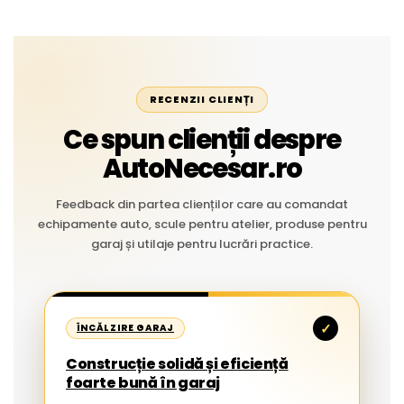
RECENZII CLIENȚI
Ce spun clienții despre
AutoNecesar.ro
Feedback din partea clienților care au comandat
echipamente auto, scule pentru atelier, produse pentru
garaj și utilaje pentru lucrări practice.
✓
ÎNCĂLZIRE GARAJ
Construcție solidă și eficiență
foarte bună în garaj