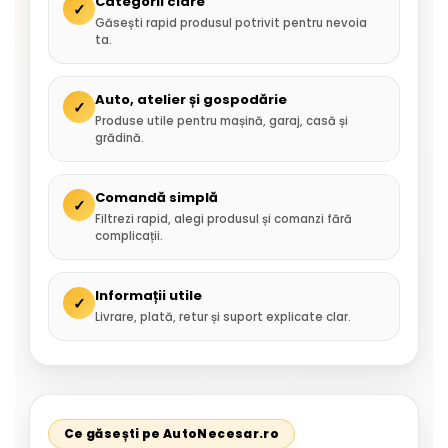
Categorii clare
✓
Găsești rapid produsul potrivit pentru nevoia
ta.
Auto, atelier și gospodărie
✓
Produse utile pentru mașină, garaj, casă și
grădină.
Comandă simplă
✓
Filtrezi rapid, alegi produsul și comanzi fără
complicații.
Informații utile
✓
Livrare, plată, retur și suport explicate clar.
Ce găsești pe AutoNecesar.ro