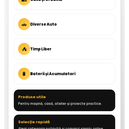
🚗
Diverse Auto
⛺
Timp Liber
🔋
Baterii și Acumulatori
Produse utile
Pentru mașină, casă, atelier și proiecte practice.
Selecție rapidă
Alegi categoria potrivită și comanzi simplu online.