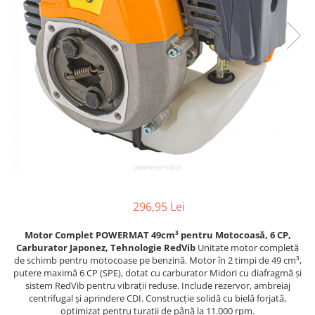
Furtune de gradina
compresoare
Mixere
Cricuri Auto Hidraulice
Pneumatice si Trapezoidale
Motocositoare si Motosape
Cricuri hidraulice
Nivela laser
Cricuri pneumatice
Pistol de vopsit
Cricuri trapezoidale
Pompe
Feon Electric
Rotopercutoare si bormasini
Generatoare curent
Taiat gresie si faianta
Gresoare
Uz intern
Macarale și vinciuri
Ventilatoare radiatoare
Masini de gaurit si Insurubat
296,95 Lei
umidificatoare
Motoare electrice
Motor Complet POWERMAT 49cm³ pentru Motocoasă, 6 CP,
Pistol de Lipit
Carburator Japonez, Tehnologie RedVib
Unitate motor completă
de schimb pentru motocoase pe benzină. Motor în 2 timpi de 49 cm³,
Polizoare
putere maximă 6 CP (SPE), dotat cu carburator Midori cu diafragmă și
sistem RedVib pentru vibrații reduse. Include rezervor, ambreiaj
Pompe Combustibil
centrifugal și aprindere CDI. Construcție solidă cu bielă forjată,
optimizat pentru turații de până la 11.000 rpm.
Prelungitoare