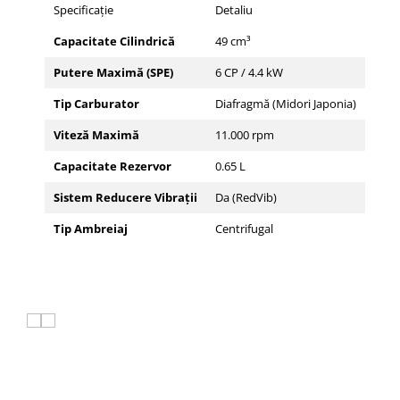
Specificație
Detaliu
Capacitate Cilindrică
49 cm³
Putere Maximă (SPE)
6 CP / 4.4 kW
Tip Carburator
Diafragmă (Midori Japonia)
Viteză Maximă
11.000 rpm
Capacitate Rezervor
0.65 L
Sistem Reducere Vibrații
Da (RedVib)
Tip Ambreiaj
Centrifugal