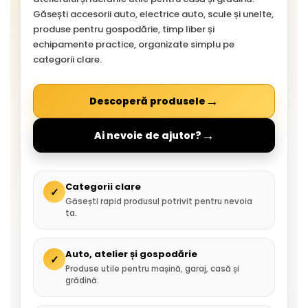
Găsești accesorii auto, electrice auto, scule și unelte,
produse pentru gospodărie, timp liber și
echipamente practice, organizate simplu pe
categorii clare.
→
Descoperă produsele
→
Ai nevoie de ajutor?
Categorii clare
✓
Găsești rapid produsul potrivit pentru nevoia
ta.
Auto, atelier și gospodărie
✓
Produse utile pentru mașină, garaj, casă și
grădină.