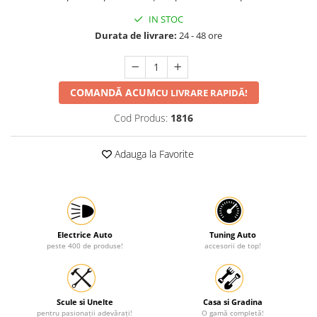
Protectia muncii
IN STOC
Durata de livrare:
24 - 48 ore
Scule Pneumatice
Slefuitoare
Suport auto
COMANDĂ ACUM
CU LIVRARE RAPIDĂ!
Suport motocicleta
Cod Produs:
1816
Surubelnite
Tunuri de caldura si aeroteme
Adauga la Favorite
Utilaje constructie
Electrice Auto
Tuning Auto
peste 400 de produse!
accesorii de top!
Scule si Unelte
Casa si Gradina
pentru pasionații adevărați!
O gamă completă!