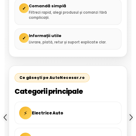
Comandă simplă
✓
Filtrezi rapid, alegi produsul și comanzi fără
complicații.
Informații utile
✓
Livrare, plată, retur și suport explicate clar.
Ce găsești pe AutoNecesar.ro
Categorii principale
⚡
Electrice Auto