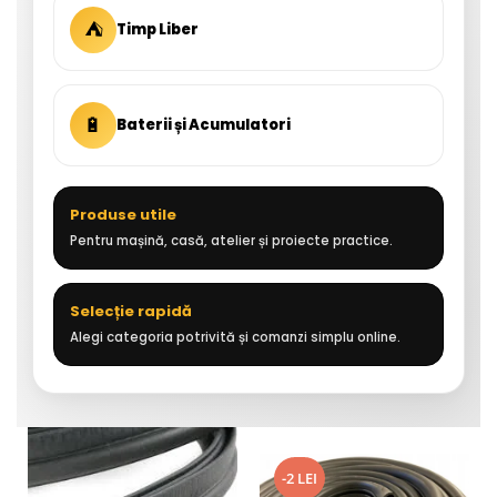
⛺
Timp Liber
🔋
Baterii și Acumulatori
Produse utile
Pentru mașină, casă, atelier și proiecte practice.
Selecție rapidă
Alegi categoria potrivită și comanzi simplu online.
-2 LEI