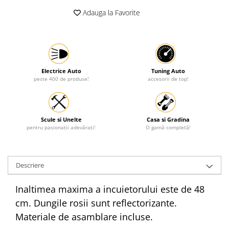
Adauga la Favorite
Protectia muncii
Scule Pneumatice
Slefuitoare
Suport auto
Electrice Auto
Tuning Auto
Suport motocicleta
peste 400 de produse!
accesorii de top!
Surubelnite
Tunuri de caldura si aeroteme
Scule si Unelte
Casa si Gradina
Utilaje constructie
pentru pasionații adevărați!
O gamă completă!
Descriere
Inaltimea maxima a incuietorului este de 48
cm. Dungile rosii sunt reflectorizante.
Materiale de asamblare incluse.