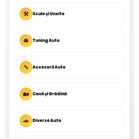
🛠
Scule și Unelte
🚘
Tuning Auto
🔧
Accesorii Auto
🏡
Casă și Grădină
🚗
Diverse Auto