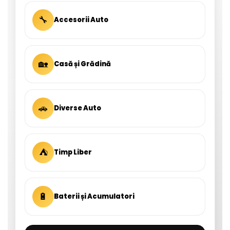
🔧
Accesorii Auto
🏡
Casă și Grădină
🚗
Diverse Auto
⛺
Timp Liber
🔋
Baterii și Acumulatori