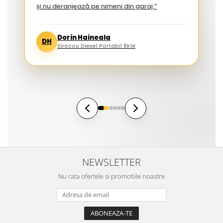
și nu deranjează pe nimeni din garaj.”
Dorin Haineala
DH
Sirocou Diesel Portabil 8KW
NEWSLETTER
Nu rata ofertele si promotiile noastre