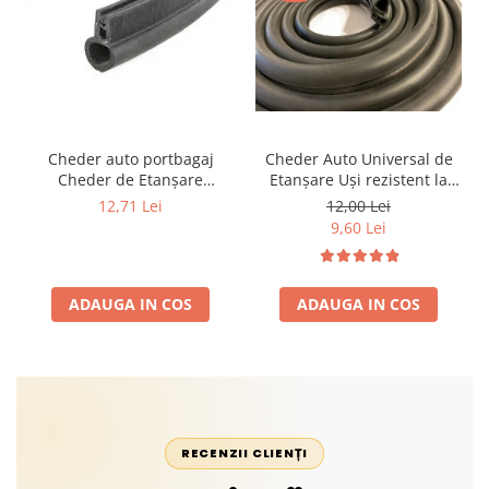
Cheder auto portbagaj
Cheder Auto Universal de
Cheder de Etanșare
Etanșare Uși rezistent la
Profesional din Cauciuc -
intemperii, raze UV,
12,71 Lei
12,00 Lei
Rezistent la Apă și
îmbătrânire și temperaturi
9,60 Lei
Temperaturi Înalte, Multi-
extreme
Aplicații Vânzare la Metru
Liniar
ADAUGA IN COS
ADAUGA IN COS
RECENZII CLIENȚI