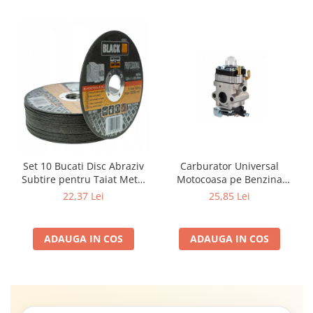
Carburator Universal
Set 10 Bucati Disc Abraziv
Motocoasa pe Benzina
Subtire pentru Taiat Metal
(Motoare 2 Timpi),
si Inox 125 x 1 x 22.2 mm,
25,85 Lei
22,37 Lei
Compatibil cu BLACK,
Profil Plat Heavy-Duty
Demon, NAC, John
(Model 42503)
Gardener, Eurotec, Makita,
ADAUGA IN COS
ADAUGA IN COS
Al-Ko, Ansamblu Complet
cu Membrana, Distanta
Gauri 31mm