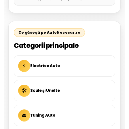
Ce găsești pe AutoNecesar.ro
Categorii principale
⚡
Electrice Auto
🛠
Scule și Unelte
🚘
Tuning Auto