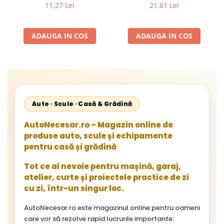
Flexibil pentru Remorci 12V-
Mercedes Sprinter 1995-
11,27 Lei
21,61 Lei
24V
2002, 512D-814 DA; Actros
1996-2002; Unimog 1949-;
Neoplan Euroliner,
ADAUGA IN COS
ADAUGA IN COS
Starliner,Centroliner,
Cityliner;
Auto · Scule · Casă & Grădină
AutoNecesar.ro – Magazin online de
produse auto, scule și echipamente
pentru casă și grădină
Tot ce ai nevoie pentru mașină, garaj,
atelier, curte și proiectele practice de zi
cu zi, într-un singur loc.
AutoNecesar.ro este magazinul online pentru oameni
care vor să rezolve rapid lucrurile importante: