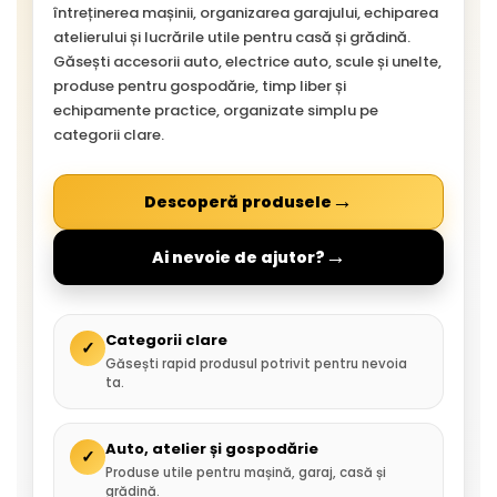
întreținerea mașinii, organizarea garajului, echiparea
atelierului și lucrările utile pentru casă și grădină.
Găsești accesorii auto, electrice auto, scule și unelte,
produse pentru gospodărie, timp liber și
echipamente practice, organizate simplu pe
categorii clare.
→
Descoperă produsele
→
Ai nevoie de ajutor?
Categorii clare
✓
Găsești rapid produsul potrivit pentru nevoia
ta.
Auto, atelier și gospodărie
✓
Produse utile pentru mașină, garaj, casă și
grădină.