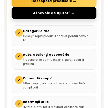
→
Descoperă produsele
→
Ai nevoie de ajutor?
Categorii clare
✓
Găsești rapid produsul potrivit pentru nevoia
ta.
Auto, atelier și gospodărie
✓
Produse utile pentru mașină, garaj, casă și
grădină.
Comandă simplă
✓
Filtrezi rapid, alegi produsul și comanzi fără
complicații.
Informații utile
✓
Livrare, plată, retur și suport explicate clar.