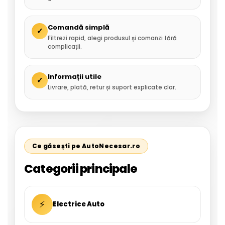
Comandă simplă
✓
Filtrezi rapid, alegi produsul și comanzi fără
complicații.
Informații utile
✓
Livrare, plată, retur și suport explicate clar.
Ce găsești pe AutoNecesar.ro
Categorii principale
⚡
Electrice Auto