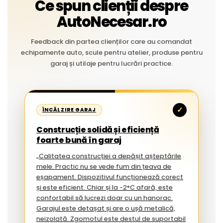
Ce spun clienții despre
AutoNecesar.ro
Feedback din partea clienților care au comandat
echipamente auto, scule pentru atelier, produse pentru
garaj și utilaje pentru lucrări practice.
✓
ÎNCĂLZIRE GARAJ
Construcție solidă și eficiență
foarte bună în garaj
„Calitatea construcției a depășit așteptările
mele. Practic nu se vede fum din țeava de
eșapament. Dispozitivul funcționează corect
și este eficient. Chiar și la -2°C afară, este
confortabil să lucrezi doar cu un hanorac.
Garajul este detașat și are o ușă metalică,
neizolată. Zgomotul este destul de suportabil