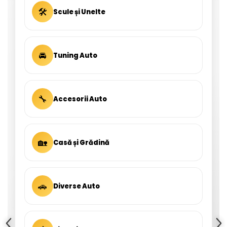
🛠
Scule și Unelte
🚘
Tuning Auto
🔧
Accesorii Auto
🏡
Casă și Grădină
🚗
Diverse Auto