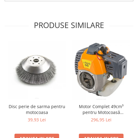
PRODUSE SIMILARE
Disc perie de sarma pentru
Motor Complet 49cm³
motocoasa
pentru Motocoasă
POWERMAT | 6 CP |
39,93 Lei
296,95 Lei
Tehnologie RedVib