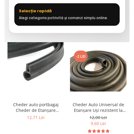
Selecție rapidă
Alegi categoria potrivită și comanzi simplu online.
-2 LEI
Cheder auto portbagaj
Cheder Auto Universal de
Cheder de Etanșare
Etanșare Uși rezistent la
Profesional din Cauciuc -
intemperii, raze UV,
12,71 Lei
12,00 Lei
Rezistent la Apă și
îmbătrânire și temperaturi
9,60 Lei
Temperaturi Înalte, Multi-
extreme
Aplicații Vânzare la Metru