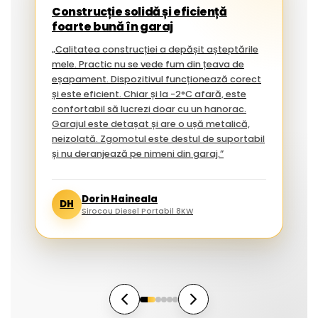
Construcție solidă și eficiență
foarte bună în garaj
„Calitatea construcției a depășit așteptările
mele. Practic nu se vede fum din țeava de
eșapament. Dispozitivul funcționează corect
și este eficient. Chiar și la -2°C afară, este
confortabil să lucrezi doar cu un hanorac.
Garajul este detașat și are o ușă metalică,
neizolată. Zgomotul este destul de suportabil
și nu deranjează pe nimeni din garaj.”
Dorin Haineala
DH
Sirocou Diesel Portabil 8KW