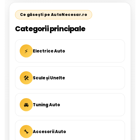
Ce găsești pe AutoNecesar.ro
Categorii principale
⚡
Electrice Auto
🛠
Scule și Unelte
🚘
Tuning Auto
🔧
Accesorii Auto