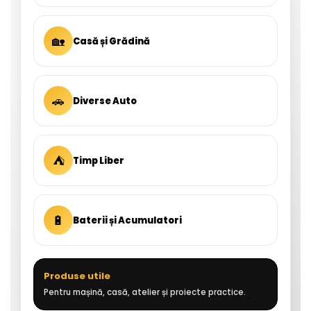
🏡
Casă și Grădină
🚗
Diverse Auto
⛺
Timp Liber
🔋
Baterii și Acumulatori
Produse utile
Pentru mașină, casă, atelier și proiecte practice.