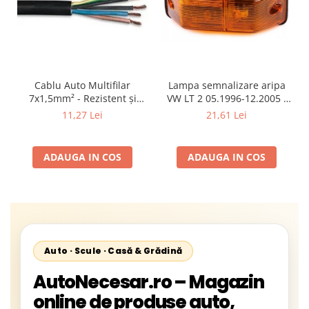
Cablu Auto Multifilar
Lampa semnalizare aripa
7x1,5mm² - Rezistent și
VW LT 2 05.1996-12.2005 ;
Flexibil pentru Remorci 12V-
Mercedes Sprinter 1995-
11,27 Lei
21,61 Lei
24V
2002, 512D-814 DA; Actros
1996-2002; Unimog 1949-;
Neoplan Euroliner,
ADAUGA IN COS
ADAUGA IN COS
Starliner,Centroliner,
Cityliner;
Auto · Scule · Casă & Grădină
AutoNecesar.ro – Magazin
online de produse auto,