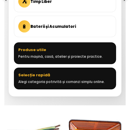
⛺
Timp Liber
🔋
Baterii și Acumulatori
Produse utile
Pentru mașină, casă, atelier și proiecte practice.
Selecție rapidă
Alegi categoria potrivită și comanzi simplu online.