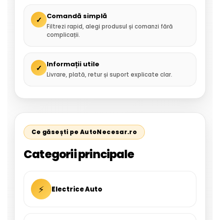
Comandă simplă
✓
Filtrezi rapid, alegi produsul și comanzi fără
complicații.
Informații utile
✓
Livrare, plată, retur și suport explicate clar.
Ce găsești pe AutoNecesar.ro
Categorii principale
⚡
Electrice Auto