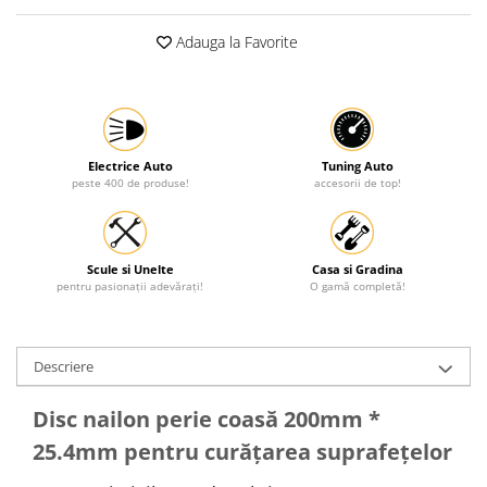
Protectia muncii
Adauga la Favorite
Scule Pneumatice
Slefuitoare
Suport auto
Suport motocicleta
Electrice Auto
Tuning Auto
peste 400 de produse!
accesorii de top!
Surubelnite
Tunuri de caldura si aeroteme
Utilaje constructie
Scule si Unelte
Casa si Gradina
pentru pasionații adevărați!
O gamă completă!
Descriere
Disc nailon perie coasă 200mm *
25.4mm pentru curățarea suprafețelor