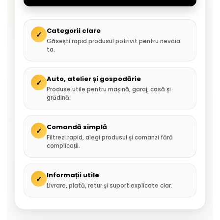
Categorii clare
✓
Găsești rapid produsul potrivit pentru nevoia
ta.
Auto, atelier și gospodărie
✓
Produse utile pentru mașină, garaj, casă și
grădină.
Comandă simplă
✓
Filtrezi rapid, alegi produsul și comanzi fără
complicații.
Informații utile
✓
Livrare, plată, retur și suport explicate clar.