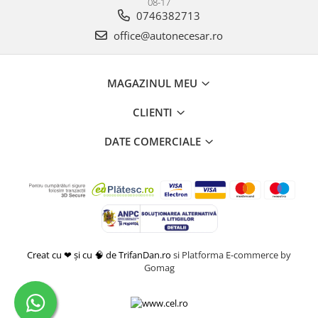
08-17
0746382713
office@autonecesar.ro
MAGAZINUL MEU
CLIENTI
DATE COMERCIALE
Creat cu ❤ și cu 🧠 de TrifanDan.ro
si
Platforma E-commerce by
Gomag