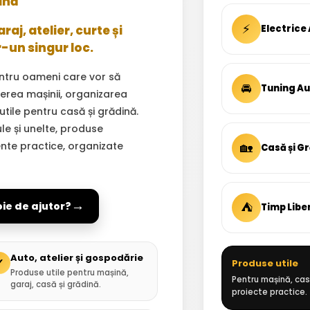
ină
⚡
aj, atelier, curte și
Electrice
r-un singur loc.
ntru oameni care vor să
🚘
Tuning A
inerea mașinii, organizarea
 utile pentru casă și grădină.
ule și unelte, produse
ente practice, organizate
🏡
Casă și G
→
⛺
oie de ajutor?
Timp Libe
Auto, atelier și gospodărie
✓
Produse utile
Produse utile pentru mașină,
Pentru mașină, casă
garaj, casă și grădină.
proiecte practice.