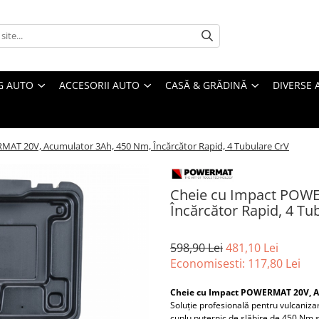
G AUTO
ACCESORII AUTO
CASĂ & GRĂDINĂ
DIVERSE 
AT 20V, Acumulator 3Ah, 450 Nm, Încărcător Rapid, 4 Tubulare CrV
Cheie cu Impact POWE
Încărcător Rapid, 4 Tu
598,90 Lei
481,10 Lei
Economisesti:
117,80
Lei
Cheie cu Impact POWERMAT 20V, Ac
Soluție profesională pentru vulcaniza
cuplu puternic de slăbire de 450 Nm ș