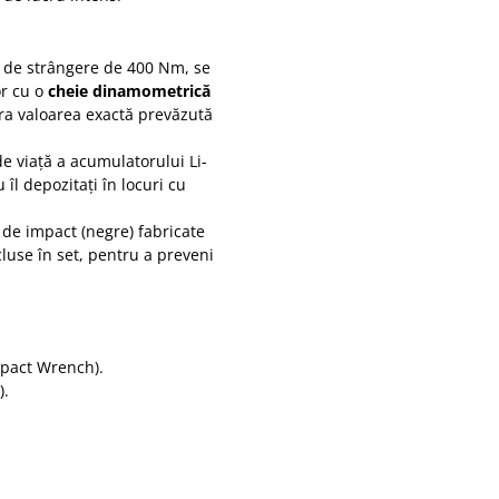
 de strângere de 400 Nm, se
or cu o
cheie dinamometrică
a valoarea exactă prevăzută
e viață a acumulatorului Li-
 îl depozitați în locuri cu
 de impact (negre) fabricate
use în set, pentru a preveni
pact Wrench).
).