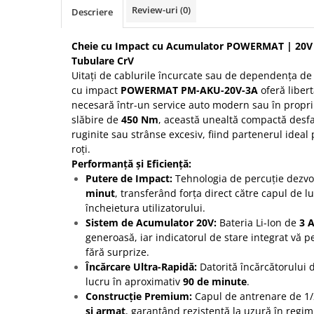
Review-uri
(0)
Descriere
Protectia muncii
Scule Pneumatice
Cheie cu Impact cu Acumulator POWERMAT | 20V 
Tubulare CrV
Slefuitoare
Uitați de cablurile încurcate sau de dependența d
Suport auto
cu impact
POWERMAT PM-AKU-20V-3A
oferă liber
necesară într-un service auto modern sau în propri
Suport motocicleta
slăbire de
450 Nm
, această unealtă compactă desf
Surubelnite
ruginite sau strânse excesiv, fiind partenerul idea
Tunuri de caldura si aeroteme
roți.
Performanță și Eficiență:
Utilaje constructie
Putere de Impact:
Tehnologia de percuție dezvo
minut
, transferând forța direct către capul de l
încheietura utilizatorului.
Sistem de Acumulator 20V:
Bateria Li-Ion de
3 
generoasă, iar indicatorul de stare integrat vă p
fără surprize.
Încărcare Ultra-Rapidă:
Datorită încărcătorului d
lucru în aproximativ
90 de minute
.
Construcție Premium:
Capul de antrenare de 1/2
și armat
, garantând rezistență la uzură în regim