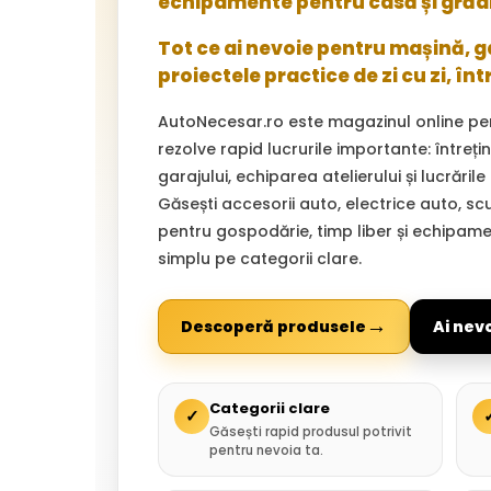
echipamente pentru casă și grăd
Tot ce ai nevoie pentru mașină, gar
proiectele practice de zi cu zi, înt
AutoNecesar.ro este magazinul online pe
rezolve rapid lucrurile importante: întreț
garajului, echiparea atelierului și lucrările
Găsești accesorii auto, electrice auto, sc
pentru gospodărie, timp liber și echipam
simplu pe categorii clare.
→
Descoperă produsele
Ai nev
Categorii clare
✓
Găsești rapid produsul potrivit
pentru nevoia ta.