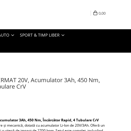
0,00
AUTO
SPORT & TIMP LIBER
RMAT 20V, Acumulator 3Ah, 450 Nm,
bulare CrV
umulator 3Ah, 450 Nm, Încărcător Rapid, 4 Tubulare CrV
re și mecanică, dotată cu acumulator Li-Ion de 20V/3Ah. Oferă un
i o viteză de impact de 2700 bpm. Setul este complet, incluzând