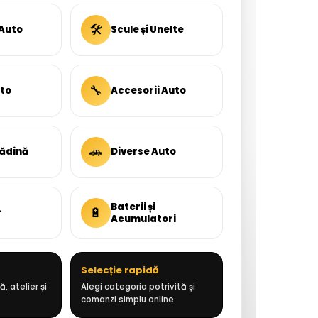
🛠
 Auto
Scule și Unelte
🔧
uto
Accesorii Auto
🚗
rădină
Diverse Auto
Baterii și
🔋
r
Acumulatori
Selecție rapidă
, atelier și
Alegi categoria potrivită și
comanzi simplu online.