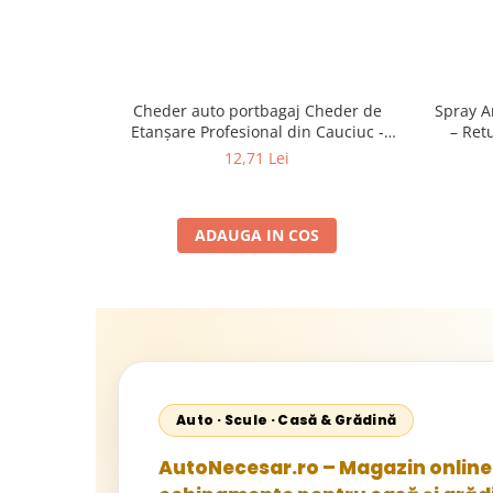
Cheder auto portbagaj Cheder de
Spray A
Etanșare Profesional din Cauciuc -
– Retuș
Rezistent la Apă și Temperaturi Înalte,
Co
12,71 Lei
Multi-Aplicații Vânzare la Metru Liniar
ADAUGA IN COS
Auto · Scule · Casă & Grădină
AutoNecesar.ro – Magazin online 