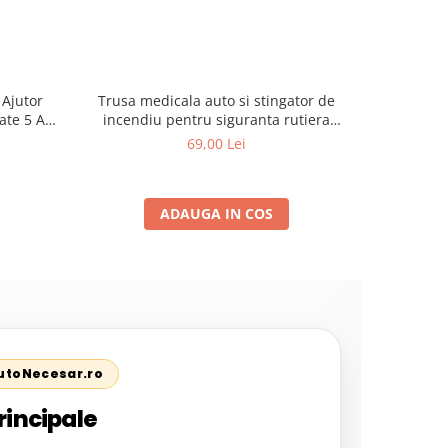
Trusa medicala auto si stingator de
 Ajutor
Ham Reflec
incendiu pentru siguranta rutiera
ate 5 Ani
Vesta Aju
Conform Legislatiei Valabilitate 2031
26), Kit
Neon, Mari
69,00 Lei
tie
Bicicleta,
ADAUGA IN COS
AutoNecesar.ro
rincipale