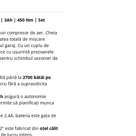
| 3Ah | 450 Nm | Set
e un compresor de aer. Cheia
tatea totală de mișcare
ul garaj. Cu un cuplu de
ace cu ușurință prezoanele
l pentru schimbul sezonier de
ltă până la
2700 bătăi pe
ucru fără a suprasolicita
Ah
asigură o autonomie
ermite să planificați munca
e 2.4A, bateria este gata de
" este fabricat din
oțel călit
 de lucru intens.