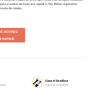
sport și sistem de încărcare rapidă (1.5h). Mâner ergonomic
nsului de rotație.
Ă ACUM
CU
E RAPIDĂ!
Casa si Gradina
rați!
O gamă completă!