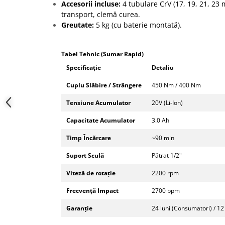
Accesorii incluse:
4 tubulare CrV (17, 19, 21, 23 
transport, clemă curea.
Greutate:
5 kg (cu baterie montată).
Tabel Tehnic (Sumar Rapid)
Specificație
Detaliu
Cuplu Slăbire / Strângere
450 Nm / 400 Nm
Tensiune Acumulator
20V (Li-Ion)
Capacitate Acumulator
3.0 Ah
Timp Încărcare
~90 min
Suport Sculă
Pătrat 1/2"
Viteză de rotație
2200 rpm
Frecvență Impact
2700 bpm
Garanție
24 luni (Consumatori) / 12