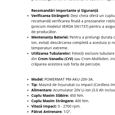
Recomandări Importante și Siguranță
Verificarea Strângerii:
Deși cheia oferă un cuplu
recomandă verificarea finală a prezoanelor roțil
(precum modelul VERDA SN1737) pentru a asigur
de producător.
Mentenanța Bateriei:
Pentru a prelungi durata d
Ion, evitați descărcarea completă a acestuia și nu
temperaturi extreme.
Utilizarea Tubularelor:
Folosiți exclusiv tubulare
din
Crom-Vanadiu (CrV)
sau Crom-Molibden, incl
crăparea acestora sub forța de percuție.
Model:
POWERMAT PM-AKU-20V-3A.
Tip:
Mașină de înșurubat cu impact (Cordless Im
Alimentare:
Acumulator 20V Li-Ion (3.0 Ah inclus
Cuplu Maxim Slăbire:
450 Nm.
Cuplu Maxim Strângere:
400 Nm.
Viteză Impact:
0 - 2700 rpm.
Pătrat Antrenare:
1/2".