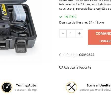
tubulare de 17-23 mm, valiză de tran
cauciucat și reversibilitate rapidă a se
IN STOC
Durata de livrare:
24 - 48 ore
COMAND
LIVRAR
Cod Produs:
CSM0822
Adauga la Favorite
Tuning Auto
Scule si Unelte
accesorii de top!
pentru pasionații adevă