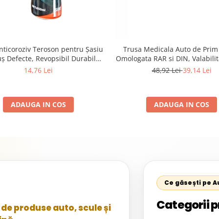
nticoroziv Teroson pentru Șasiu
Trusa Medicala Auto de Prim
 Defecte, Revopsibil Durabil
Omologata RAR si DIN, Valabilit
mpatibil PVC negru 650 ml
(Productie Proaspata Aprilie 20
14,76 Lei
48,92 Lei
39,14 Lei
Complet ITP / Control Poli
ADAUGA IN COS
ADAUGA IN COS
Ce găsești pe 
Categorii p
de produse auto, scule și