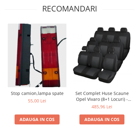
RECOMANDARI
Set Complet Huse Scaune
Stop camion,lampa spate
Opel Vivaro (8+1 Locuri) -
55,00 Lei
Material Textil Premium
485,96 Lei
ADAUGA IN COS
ADAUGA IN COS