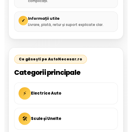
complicații.
Informații utile
✓
Livrare, plată, retur și suport explicate clar.
Ce găsești pe AutoNecesar.ro
Categorii principale
⚡
Electrice Auto
🛠
Scule și Unelte