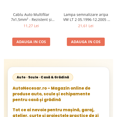
Cablu Auto Multifilar
Lampa semnalizare aripa
7x1,5mm² - Rezistent și
VW LT 2 05.1996-12.2005 ;
Flexibil pentru Remorci 12V-
Mercedes Sprinter 1995-
11,27 Lei
21,61 Lei
24V
2002, 512D-814 DA; Actros
1996-2002; Unimog 1949-;
Neoplan Euroliner,
ADAUGA IN COS
ADAUGA IN COS
Starliner,Centroliner,
Cityliner;
Auto · Scule · Casă & Grădină
AutoNecesar.ro – Magazin online de
produse auto, scule și echipamente
pentru casă și grădină
Tot ce ai nevoie pentru mașină, garaj,
atelier, curte și proiectele practice de zi