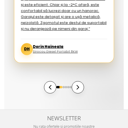
și este eficient. Chiar și la -2°C afară, este
confortabil să lucrezi doar cu un hanorac.
Garajul este detașat și are o ușă metalică,
neizolată. Zgomotul este destul de suportabil
și nu deranjează pe nimeni din garaj.”
Dorin Haineala
DH
Sirocou Diesel Portabil 8KW
NEWSLETTER
Nu rata ofertele si promotiile noastre