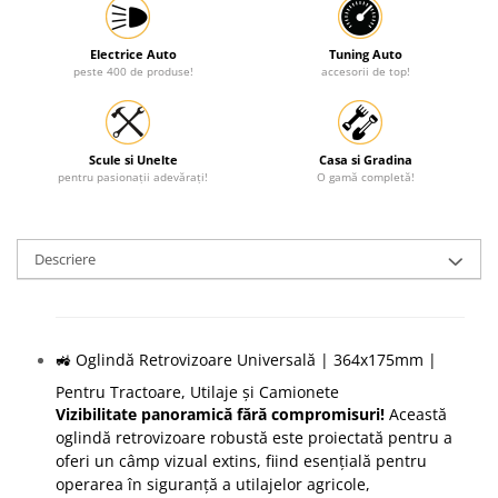
Electrice Auto
Tuning Auto
peste 400 de produse!
accesorii de top!
Scule si Unelte
Casa si Gradina
pentru pasionații adevărați!
O gamă completă!
Descriere
🚜 Oglindă Retrovizoare Universală | 364x175mm |
Pentru Tractoare, Utilaje și Camionete
Vizibilitate panoramică fără compromisuri!
Această
oglindă retrovizoare robustă este proiectată pentru a
oferi un câmp vizual extins, fiind esențială pentru
operarea în siguranță a utilajelor agricole,