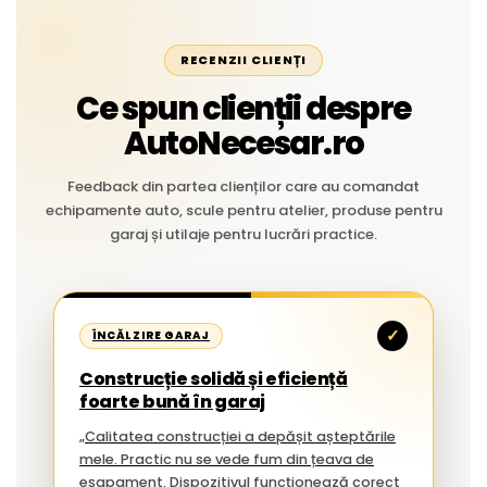
RECENZII CLIENȚI
Ce spun clienții despre
AutoNecesar.ro
Feedback din partea clienților care au comandat
echipamente auto, scule pentru atelier, produse pentru
garaj și utilaje pentru lucrări practice.
✓
ÎNCĂLZIRE GARAJ
Construcție solidă și eficiență
foarte bună în garaj
„Calitatea construcției a depășit așteptările
mele. Practic nu se vede fum din țeava de
eșapament. Dispozitivul funcționează corect