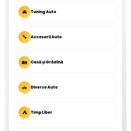
🚘
Tuning Auto
🔧
Accesorii Auto
🏡
Casă și Grădină
🚗
Diverse Auto
⛺
Timp Liber