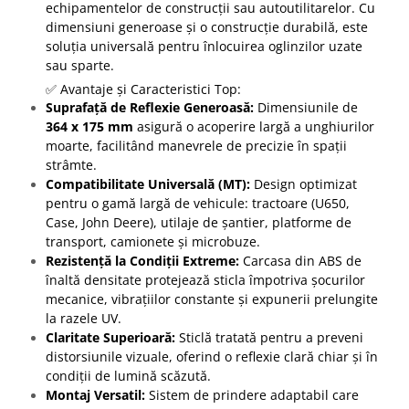
echipamentelor de construcții sau autoutilitarelor. Cu
dimensiuni generoase și o construcție durabilă, este
soluția universală pentru înlocuirea oglinzilor uzate
sau sparte.
✅ Avantaje și Caracteristici Top:
Suprafață de Reflexie Generoasă:
Dimensiunile de
364 x 175 mm
asigură o acoperire largă a unghiurilor
moarte, facilitând manevrele de precizie în spații
strâmte.
Compatibilitate Universală (MT):
Design optimizat
pentru o gamă largă de vehicule: tractoare (U650,
Case, John Deere), utilaje de șantier, platforme de
transport, camionete și microbuze.
Rezistență la Condiții Extreme:
Carcasa din ABS de
înaltă densitate protejează sticla împotriva șocurilor
mecanice, vibrațiilor constante și expunerii prelungite
la razele UV.
Claritate Superioară:
Sticlă tratată pentru a preveni
distorsiunile vizuale, oferind o reflexie clară chiar și în
condiții de lumină scăzută.
Montaj Versatil:
Sistem de prindere adaptabil care