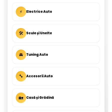
⚡
Electrice Auto
🛠
Scule și Unelte
🚘
Tuning Auto
🔧
Accesorii Auto
🏡
Casă și Grădină