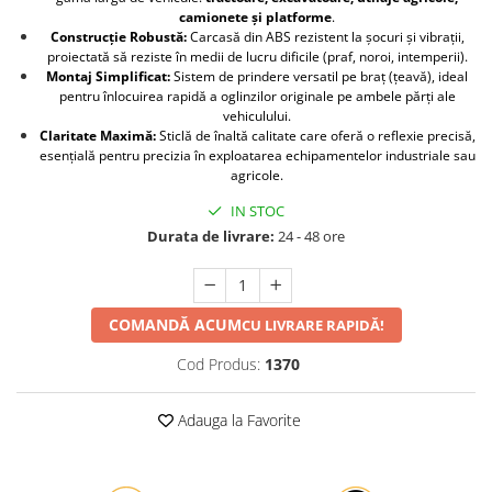
camionete și platforme
.
Protectia muncii
Construcție Robustă:
Carcasă din ABS rezistent la șocuri și vibrații,
proiectată să reziste în medii de lucru dificile (praf, noroi, intemperii).
Scule Pneumatice
Montaj Simplificat:
Sistem de prindere versatil pe braț (țeavă), ideal
Slefuitoare
pentru înlocuirea rapidă a oglinzilor originale pe ambele părți ale
vehiculului.
Suport auto
Claritate Maximă:
Sticlă de înaltă calitate care oferă o reflexie precisă,
esențială pentru precizia în exploatarea echipamentelor industriale sau
Suport motocicleta
agricole.
Surubelnite
IN STOC
Tunuri de caldura si aeroteme
Durata de livrare:
24 - 48 ore
Utilaje constructie
COMANDĂ ACUM
CU LIVRARE RAPIDĂ!
Cod Produs:
1370
Adauga la Favorite