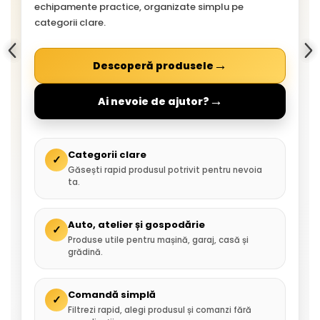
echipamente practice, organizate simplu pe
categorii clare.
→
Descoperă produsele
→
Ai nevoie de ajutor?
Categorii clare
✓
Găsești rapid produsul potrivit pentru nevoia
ta.
Auto, atelier și gospodărie
✓
Produse utile pentru mașină, garaj, casă și
grădină.
Comandă simplă
✓
Filtrezi rapid, alegi produsul și comanzi fără