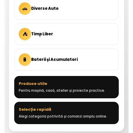
🚗
Diverse Auto
⛺
Timp Liber
🔋
Baterii și Acumulatori
Produse utile
Pentru mașină, casă, atelier și proiecte practice.
Selecție rapidă
Alegi categoria potrivită și comanzi simplu online.