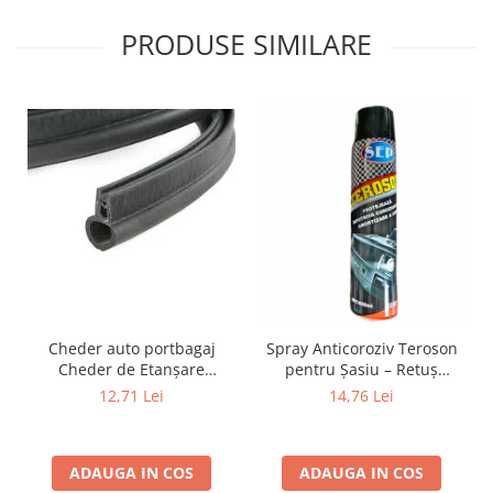
PRODUSE SIMILARE
Cheder auto portbagaj
Spray Anticoroziv Teroson
Cheder de Etanșare
pentru Șasiu – Retuș
Profesional din Cauciuc -
Defecte, Revopsibil Durabil
12,71 Lei
14,76 Lei
Rezistent la Apă și
Compatibil PVC negru 650
Temperaturi Înalte, Multi-
ml
Aplicații Vânzare la Metru
ADAUGA IN COS
ADAUGA IN COS
Liniar