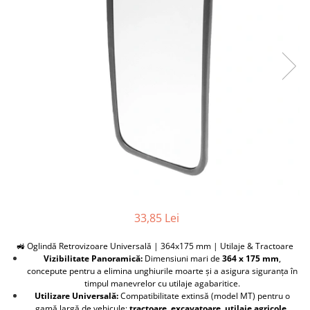
Furtune de gradina
compresoare
Mixere
Cricuri Auto Hidraulice
Pneumatice si Trapezoidale
Motocositoare si Motosape
Cricuri hidraulice
Nivela laser
Cricuri pneumatice
Pistol de vopsit
Cricuri trapezoidale
Pompe
Feon Electric
Rotopercutoare si bormasini
Generatoare curent
Taiat gresie si faianta
Gresoare
Uz intern
Macarale și vinciuri
Ventilatoare radiatoare
Masini de gaurit si Insurubat
umidificatoare
33,85 Lei
Motoare electrice
Pistol de Lipit
🚜 Oglindă Retrovizoare Universală | 364x175 mm | Utilaje & Tractoare
Vizibilitate Panoramică:
Dimensiuni mari de
364 x 175 mm
,
Polizoare
concepute pentru a elimina unghiurile moarte și a asigura siguranța în
timpul manevrelor cu utilaje agabaritice.
Pompe Combustibil
Utilizare Universală:
Compatibilitate extinsă (model MT) pentru o
Prelungitoare
gamă largă de vehicule:
tractoare, excavatoare, utilaje agricole,