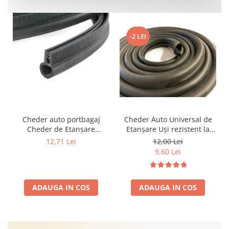
-2 LEI
Cheder auto portbagaj
Cheder Auto Universal de
Cheder de Etanșare
Etanșare Uși rezistent la
Profesional din Cauciuc -
intemperii, raze UV,
12,71 Lei
12,00 Lei
Rezistent la Apă și
îmbătrânire și temperaturi
9,60 Lei
Temperaturi Înalte, Multi-
extreme
Aplicații Vânzare la Metru
Liniar
ADAUGA IN COS
ADAUGA IN COS