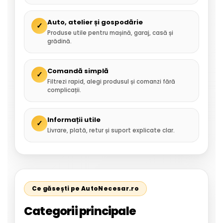
Auto, atelier și gospodărie
✓
Produse utile pentru mașină, garaj, casă și
grădină.
Comandă simplă
✓
Filtrezi rapid, alegi produsul și comanzi fără
complicații.
Informații utile
✓
Livrare, plată, retur și suport explicate clar.
Ce găsești pe AutoNecesar.ro
Categorii principale