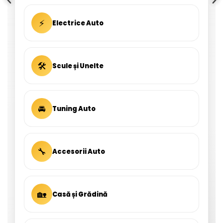
⚡
Electrice Auto
🛠
Scule și Unelte
🚘
Tuning Auto
🔧
Accesorii Auto
🏡
Casă și Grădină