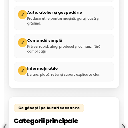
Auto, atelier și gospodărie
✓
Produse utile pentru mașină, garaj, casă și
grădină.
Comandă simplă
✓
Filtrezi rapid, alegi produsul și comanzi fără
complicații.
Informații utile
✓
Livrare, plată, retur și suport explicate clar.
Ce găsești pe AutoNecesar.ro
Categorii principale