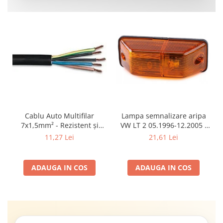
Cablu Auto Multifilar
Lampa semnalizare aripa
7x1,5mm² - Rezistent și
VW LT 2 05.1996-12.2005 ;
Flexibil pentru Remorci 12V-
Mercedes Sprinter 1995-
11,27 Lei
21,61 Lei
24V
2002, 512D-814 DA; Actros
1996-2002; Unimog 1949-;
Neoplan Euroliner,
ADAUGA IN COS
ADAUGA IN COS
Starliner,Centroliner,
Cityliner;