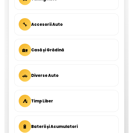
🔧
Accesorii Auto
🏡
Casă și Grădină
🚗
Diverse Auto
⛺
Timp Liber
🔋
Baterii și Acumulatori