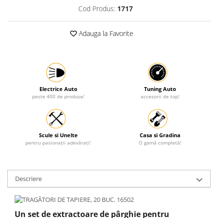
Cod Produs:
1717
Protectia muncii
Scule Pneumatice
Adauga la Favorite
Slefuitoare
Suport auto
Suport motocicleta
Surubelnite
Electrice Auto
Tuning Auto
peste 400 de produse!
accesorii de top!
Tunuri de caldura si aeroteme
Utilaje constructie
Scule si Unelte
Casa si Gradina
pentru pasionații adevărați!
O gamă completă!
Descriere
Un set de extractoare de pârghie pentru