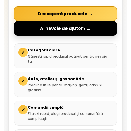
→
Descoperă produsele
→
Ai nevoie de ajutor?
Categorii clare
✓
Găsești rapid produsul potrivit pentru nevoia
ta.
Auto, atelier și gospodărie
✓
Produse utile pentru mașină, garaj, casă și
grădină.
Comandă simplă
✓
Filtrezi rapid, alegi produsul și comanzi fără
complicații.