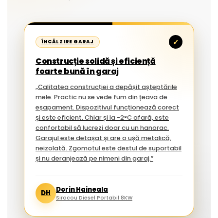
✓
ÎNCĂLZIRE GARAJ
Construcție solidă și eficiență
foarte bună în garaj
„Calitatea construcției a depășit așteptările
mele. Practic nu se vede fum din țeava de
eșapament. Dispozitivul funcționează corect
și este eficient. Chiar și la -2°C afară, este
confortabil să lucrezi doar cu un hanorac.
Garajul este detașat și are o ușă metalică,
neizolată. Zgomotul este destul de suportabil
și nu deranjează pe nimeni din garaj.”
Dorin Haineala
DH
Sirocou Diesel Portabil 8KW