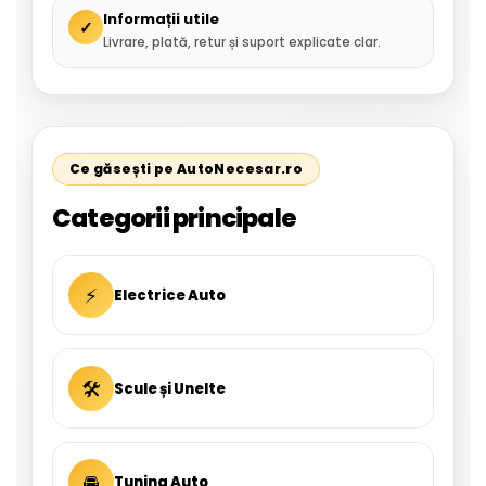
Informații utile
✓
Livrare, plată, retur și suport explicate clar.
Ce găsești pe AutoNecesar.ro
Categorii principale
⚡
Electrice Auto
🛠
Scule și Unelte
🚘
Tuning Auto