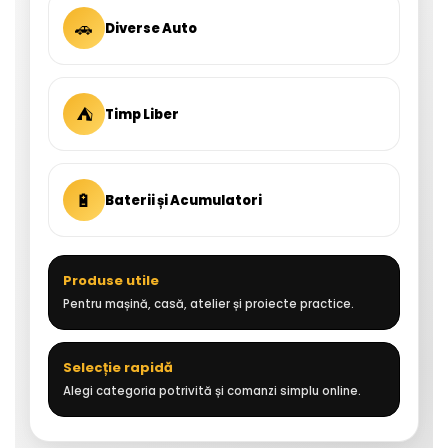
🚗
Diverse Auto
⛺
Timp Liber
🔋
Baterii și Acumulatori
Produse utile
Pentru mașină, casă, atelier și proiecte practice.
Selecție rapidă
Alegi categoria potrivită și comanzi simplu online.