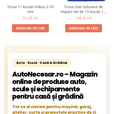
Trusa 11 bucati imbus 2-10
Trusa chei tubulare de
mm
impact set de 13 bucati 10-
32mm
51,25 Lei
134,22 Lei
ADAUGA IN COS
ADAUGA IN COS
Auto · Scule · Casă & Grădină
AutoNecesar.ro – Magazin
online de produse auto,
scule și echipamente
pentru casă și grădină
Tot ce ai nevoie pentru mașină, garaj,
atelier, curte și proiectele practice de zi