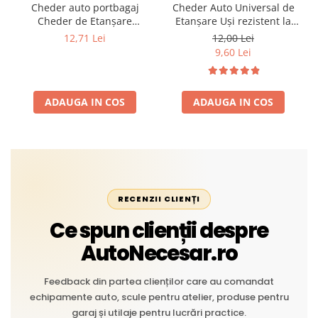
Cheder auto portbagaj
Cheder Auto Universal de
Cheder de Etanșare
Etanșare Uși rezistent la
Profesional din Cauciuc -
intemperii, raze UV,
12,71 Lei
12,00 Lei
Rezistent la Apă și
îmbătrânire și temperaturi
9,60 Lei
Temperaturi Înalte, Multi-
extreme
Aplicații Vânzare la Metru
Liniar
ADAUGA IN COS
ADAUGA IN COS
RECENZII CLIENȚI
Ce spun clienții despre
AutoNecesar.ro
Feedback din partea clienților care au comandat
echipamente auto, scule pentru atelier, produse pentru
garaj și utilaje pentru lucrări practice.