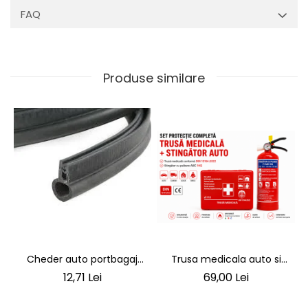
FAQ
Produse similare
Cheder auto portbagaj
Trusa medicala auto si
Cheder de Etanșare
stingator de incendiu
12,71 Lei
69,00 Lei
Profesional din Cauciuc -
pentru siguranta rutiera
Rezistent la Apă și
Conform Legislatiei