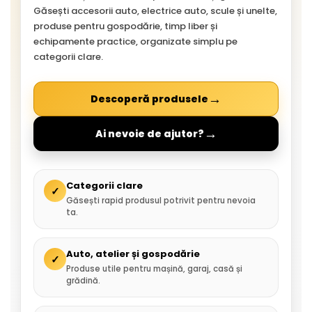
Găsești accesorii auto, electrice auto, scule și unelte,
produse pentru gospodărie, timp liber și
echipamente practice, organizate simplu pe
categorii clare.
→
Descoperă produsele
→
Ai nevoie de ajutor?
Categorii clare
✓
Găsești rapid produsul potrivit pentru nevoia
ta.
Auto, atelier și gospodărie
✓
Produse utile pentru mașină, garaj, casă și
grădină.