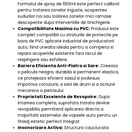
Formatul de spray de 650ml este perfect calibrat
pentru tratarea zonelor inguste, acoperirea
sudurilor noi sau izolarea zonelor mici ramase
descoperite dupa interventiile de tinichigerie.
Compatibilitate Maxima cu PVC:
Produsul este
complet compatibil cu straturile de protectie pe
baza de PVC aplicate industrial de producatorii
auto, fiind unealta ideala pentru a completa si
repara acoperirile existente fara riscul de
respingere sau exfoliere.
Bariera Eficienta Anti-Piatra si Sare:
Creeaza
o pelicula neagra, durabila si permanent elastica,
ce protejeaza eficient sasiul si podeaua
impotriva coroziunii, a sarii de drum si a actiunii
mecanice a pietrisului.
Proprietati Excelente de Revopsire:
Dupa
intarirea completa, suprafata tratata devine
revopsibila, permitand aplicarea directa a
majoritatii sistemelor de vopsele auto pentru un
finisaj estetic perfect integrat.
Insonorizare Activa:
Structura cauciucata