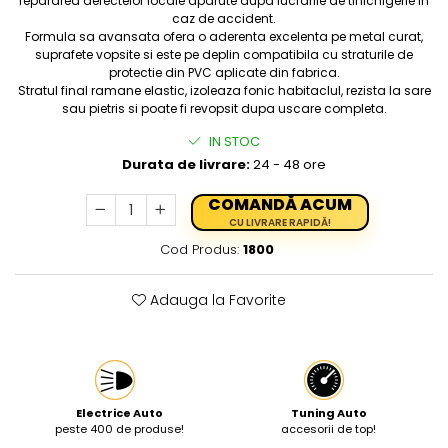
repararea defectelor locale aparute dupa lucrarile de tinichigerie in
caz de accident.
Protectia muncii
Formula sa avansata ofera o aderenta excelenta pe metal curat,
suprafete vopsite si este pe deplin compatibila cu straturile de
Scule Pneumatice
protectie din PVC aplicate din fabrica.
Slefuitoare
Stratul final ramane elastic, izoleaza fonic habitaclul, rezista la sare
sau pietris si poate fi revopsit dupa uscare completa.
Suport auto
IN STOC
Suport motocicleta
Durata de livrare:
24 - 48 ore
Surubelnite
COMANDĂ ACUM
Tunuri de caldura si aeroteme
CU LIVRARE RAPIDĂ!
Utilaje constructie
Cod Produs:
1800
Adauga la Favorite
Electrice Auto
Tuning Auto
peste 400 de produse!
accesorii de top!