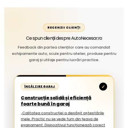
RECENZII CLIENȚI
Ce spun clienții despre AutoNecesar.ro
Feedback din partea clienților care au comandat
echipamente auto, scule pentru atelier, produse pentru
garaj și utilaje pentru lucrări practice.
✓
ÎNCĂLZIRE GARAJ
Construcție solidă și eficiență
foarte bună în garaj
„Calitatea construcției a depășit așteptările
mele. Practic nu se vede fum din țeava de
eșapament. Dispozitivul funcționează corect