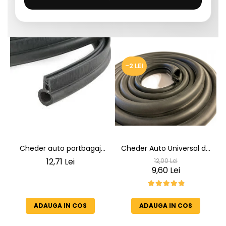
-2 LEI
Cheder auto portbagaj
Cheder Auto Universal de
Cheder de Etanșare
Etanșare Uși rezistent la
12,71 Lei
12,00 Lei
Profesional din Cauciuc -
intemperii, raze UV,
9,60 Lei
Rezistent la Apă și
îmbătrânire și temperaturi
Temperaturi Înalte, Multi-
extreme
Aplicații Vânzare la Metru
ADAUGA IN COS
ADAUGA IN COS
Liniar