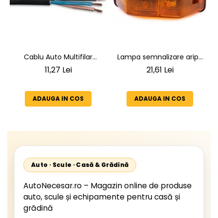
Lampa semnalizare aripa
Cablu Auto Multifilar
VW LT 2 05.1996-12.2005 ;
7x1,5mm² - Rezistent și
21,61 Lei
11,27 Lei
Mercedes Sprinter 1995-
Flexibil pentru Remorci 12V-
2002, 512D-814 DA; Actros
24V
1996-2002; Unimog 1949-;
ADAUGA IN COS
ADAUGA IN COS
Neoplan Euroliner,
Starliner,Centroliner,
Cityliner;
Auto · Scule · Casă & Grădină
AutoNecesar.ro – Magazin online de produse
auto, scule și echipamente pentru casă și
grădină