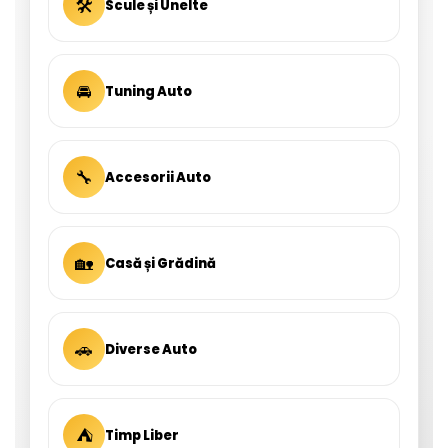
🛠
Scule și Unelte
🚘
Tuning Auto
🔧
Accesorii Auto
🏡
Casă și Grădină
🚗
Diverse Auto
⛺
Timp Liber