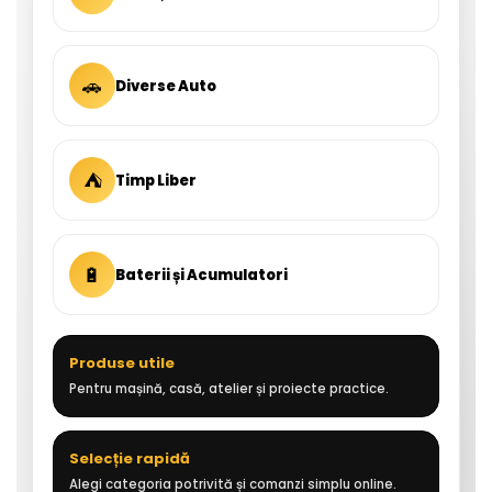
🚗
Diverse Auto
⛺
Timp Liber
🔋
Baterii și Acumulatori
Produse utile
Pentru mașină, casă, atelier și proiecte practice.
Selecție rapidă
Alegi categoria potrivită și comanzi simplu online.