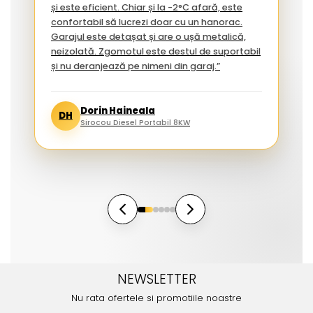
și este eficient. Chiar și la -2°C afară, este
confortabil să lucrezi doar cu un hanorac.
Garajul este detașat și are o ușă metalică,
neizolată. Zgomotul este destul de suportabil
și nu deranjează pe nimeni din garaj.”
Dorin Haineala
DH
Sirocou Diesel Portabil 8KW
NEWSLETTER
Nu rata ofertele si promotiile noastre