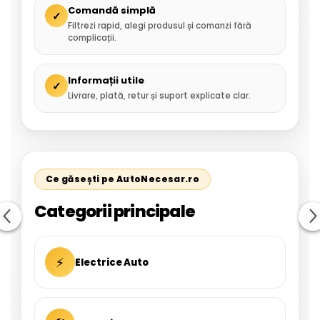
Comandă simplă
✓
Filtrezi rapid, alegi produsul și comanzi fără
complicații.
Informații utile
✓
Livrare, plată, retur și suport explicate clar.
Ce găsești pe AutoNecesar.ro
Categorii principale
⚡
Electrice Auto