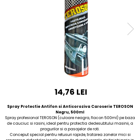
Furtune de gradina
compresoare
Mixere
Cricuri Auto Hidraulice
Pneumatice si Trapezoidale
Motocositoare si Motosape
Cricuri hidraulice
Nivela laser
Cricuri pneumatice
Pistol de vopsit
Cricuri trapezoidale
Pompe
Feon Electric
Rotopercutoare si bormasini
Generatoare curent
Taiat gresie si faianta
Gresoare
Uz intern
Macarale și vinciuri
Ventilatoare radiatoare
14,76 LEI
Masini de gaurit si Insurubat
umidificatoare
Motoare electrice
Spray Protectie Antifon si Anticoroziva Caroserie TEROSON
Pistol de Lipit
Negru, 500ml
Spray profesional TEROSON (culoare neagra, flacon 500ml) pe baza
Polizoare
de cauciuc si rasini, ideal pentru protectia dedesubtului masinii, a
Pompe Combustibil
pragurilor si a pasajelor de roti.
Conceput special pentru retusuri rapide, tratarea zonelor mici si
Prelungitoare