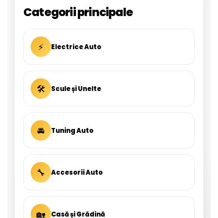
Categorii principale
⚡
Electrice Auto
🛠
Scule și Unelte
🚘
Tuning Auto
🔧
Accesorii Auto
🏡
Casă și Grădină