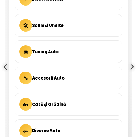
🛠
Scule și Unelte
🚘
Tuning Auto
🔧
Accesorii Auto
🏡
Casă și Grădină
🚗
Diverse Auto