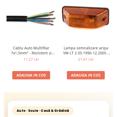
Cablu Auto Multifilar
Lampa semnalizare aripa
7x1,5mm² - Rezistent și
VW LT 2 05.1996-12.2005 ;
Flexibil pentru Remorci 12V-
Mercedes Sprinter 1995-
11,27 Lei
21,61 Lei
24V
2002, 512D-814 DA; Actros
1996-2002; Unimog 1949-;
Neoplan Euroliner,
ADAUGA IN COS
ADAUGA IN COS
Starliner,Centroliner,
Cityliner;
Auto · Scule · Casă & Grădină