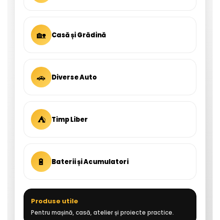
🏡
Casă și Grădină
🚗
Diverse Auto
⛺
Timp Liber
🔋
Baterii și Acumulatori
Produse utile
Pentru mașină, casă, atelier și proiecte practice.