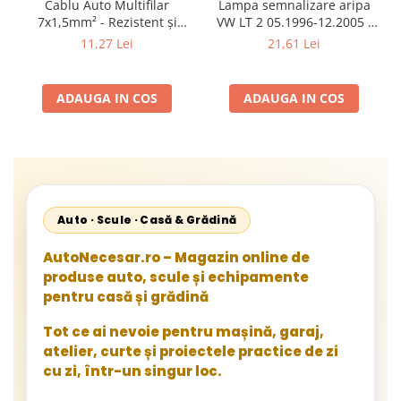
Cablu Auto Multifilar
Lampa semnalizare aripa
7x1,5mm² - Rezistent și
VW LT 2 05.1996-12.2005 ;
Flexibil pentru Remorci 12V-
Mercedes Sprinter 1995-
11,27 Lei
21,61 Lei
24V
2002, 512D-814 DA; Actros
1996-2002; Unimog 1949-;
Neoplan Euroliner,
ADAUGA IN COS
ADAUGA IN COS
Starliner,Centroliner,
Cityliner;
Auto · Scule · Casă & Grădină
AutoNecesar.ro – Magazin online de
produse auto, scule și echipamente
pentru casă și grădină
Tot ce ai nevoie pentru mașină, garaj,
atelier, curte și proiectele practice de zi
cu zi, într-un singur loc.