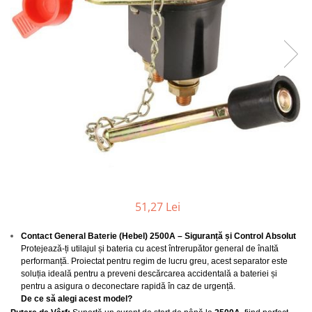
Furtune de gradina
compresoare
Mixere
Cricuri Auto Hidraulice
Pneumatice si Trapezoidale
Motocositoare si Motosape
Cricuri hidraulice
Nivela laser
Cricuri pneumatice
Pistol de vopsit
Cricuri trapezoidale
Pompe
Feon Electric
Rotopercutoare si bormasini
Generatoare curent
Taiat gresie si faianta
Gresoare
Uz intern
Macarale și vinciuri
Ventilatoare radiatoare
Masini de gaurit si Insurubat
51,27 Lei
umidificatoare
Motoare electrice
Contact General Baterie (Hebel) 2500A – Siguranță și Control Absolut
Pistol de Lipit
Protejează-ți utilajul și bateria cu acest întrerupător general de înaltă
performanță. Proiectat pentru regim de lucru greu, acest separator este
Polizoare
soluția ideală pentru a preveni descărcarea accidentală a bateriei și
Pompe Combustibil
pentru a asigura o deconectare rapidă în caz de urgență.
De ce să alegi acest model?
Prelungitoare