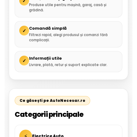
✓
Produse utile pentru mașină, garaj, casă și
grădină.
Comandă simplă
✓
Filtrezi rapid, alegi produsul și comanzi fără
complicații.
Informații utile
✓
Livrare, plată, retur și suport explicate clar.
Ce găsești pe AutoNecesar.ro
Categorii principale
⚡
Electrice Auto