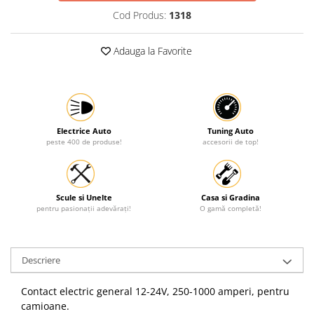
Cod Produs:
1318
Adauga la Favorite
Electrice Auto
Tuning Auto
peste 400 de produse!
accesorii de top!
Scule si Unelte
Casa si Gradina
pentru pasionații adevărați!
O gamă completă!
Descriere
Contact electric general 12-24V, 250-1000 amperi, pentru
camioane.