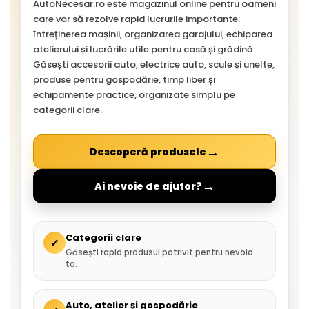
AutoNecesar.ro este magazinul online pentru oameni
care vor să rezolve rapid lucrurile importante:
întreținerea mașinii, organizarea garajului, echiparea
atelierului și lucrările utile pentru casă și grădină.
Găsești accesorii auto, electrice auto, scule și unelte,
produse pentru gospodărie, timp liber și
echipamente practice, organizate simplu pe
categorii clare.
→
Descoperă produsele
→
Ai nevoie de ajutor?
Categorii clare
✓
Găsești rapid produsul potrivit pentru nevoia
ta.
Auto, atelier și gospodărie