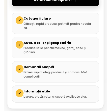
→
Ai nevoie de ajutor?
Categorii clare
✓
Găsești rapid produsul potrivit pentru nevoia
ta.
Auto, atelier și gospodărie
✓
Produse utile pentru mașină, garaj, casă și
grădină.
Comandă simplă
✓
Filtrezi rapid, alegi produsul și comanzi fără
complicații.
Informații utile
✓
Livrare, plată, retur și suport explicate clar.