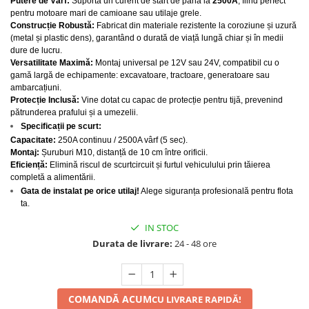
Putere de Vârf:
Suportă un curent de start de până la
2500A
, fiind perfect
pentru motoare mari de camioane sau utilaje grele.
Protectia muncii
Construcție Robustă:
Fabricat din materiale rezistente la coroziune și uzură
Scule Pneumatice
(metal și plastic dens), garantând o durată de viață lungă chiar și în medii
dure de lucru.
Slefuitoare
Versatilitate Maximă:
Montaj universal pe 12V sau 24V, compatibil cu o
gamă largă de echipamente: excavatoare, tractoare, generatoare sau
Suport auto
ambarcațiuni.
Protecție Inclusă:
Vine dotat cu capac de protecție pentru tijă, prevenind
Suport motocicleta
pătrunderea prafului și a umezelii.
Surubelnite
Specificații pe scurt:
Capacitate:
250A continuu / 2500A vârf (5 sec).
Tunuri de caldura si aeroteme
Montaj:
Șuruburi M10, distanță de 10 cm între orificii.
Eficiență:
Elimină riscul de scurtcircuit și furtul vehiculului prin tăierea
Utilaje constructie
completă a alimentării.
Gata de instalat pe orice utilaj!
Alege siguranța profesională pentru flota
ta.
IN STOC
Durata de livrare:
24 - 48 ore
COMANDĂ ACUM
CU LIVRARE RAPIDĂ!