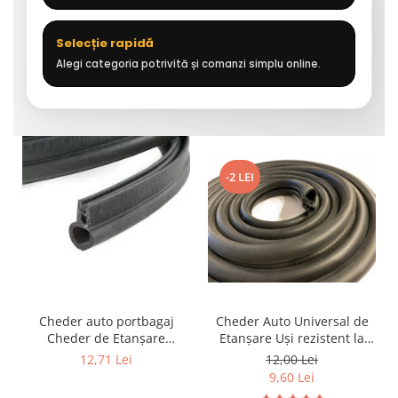
Selecție rapidă
Alegi categoria potrivită și comanzi simplu online.
-2 LEI
Cheder auto portbagaj
Cheder Auto Universal de
Cheder de Etanșare
Etanșare Uși rezistent la
Profesional din Cauciuc -
intemperii, raze UV,
12,71 Lei
12,00 Lei
Rezistent la Apă și
îmbătrânire și temperaturi
9,60 Lei
Temperaturi Înalte, Multi-
extreme