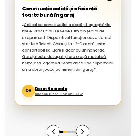
Construcție solidă și eficiență
foarte bună în garaj
„Calitatea construcției a depășit așteptările
mele. Practic nu se vede fum din țeava de
eșapament. Dispozitivul funcționează corect
și este eficient. Chiar și la -2°C afară, este
confortabil să lucrezi doar cu un hanorac.
Garajul este detașat și are o ușă metalică,
neizolată. Zgomotul este destul de suportabil
și nu deranjează pe nimeni din garaj.”
Dorin Haineala
DH
Sirocou Diesel Portabil 8KW