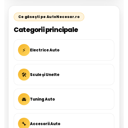
Ce găsești pe AutoNecesar.ro
Categorii principale
⚡
Electrice Auto
🛠
Scule și Unelte
🚘
Tuning Auto
🔧
Accesorii Auto