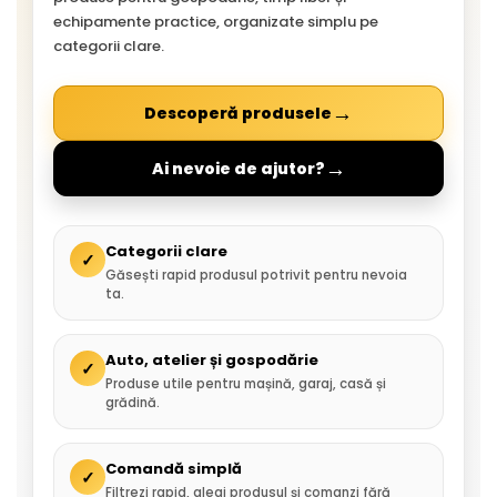
echipamente practice, organizate simplu pe
categorii clare.
→
Descoperă produsele
→
Ai nevoie de ajutor?
Categorii clare
✓
Găsești rapid produsul potrivit pentru nevoia
ta.
Auto, atelier și gospodărie
✓
Produse utile pentru mașină, garaj, casă și
grădină.
Comandă simplă
✓
Filtrezi rapid, alegi produsul și comanzi fără