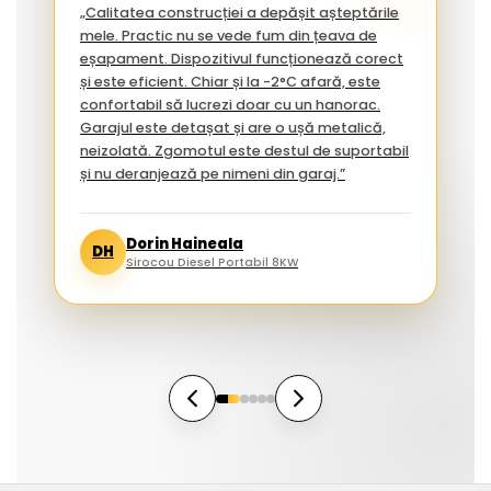
„Calitatea construcției a depășit așteptările
mele. Practic nu se vede fum din țeava de
eșapament. Dispozitivul funcționează corect
și este eficient. Chiar și la -2°C afară, este
confortabil să lucrezi doar cu un hanorac.
Garajul este detașat și are o ușă metalică,
neizolată. Zgomotul este destul de suportabil
și nu deranjează pe nimeni din garaj.”
Dorin Haineala
DH
Sirocou Diesel Portabil 8KW