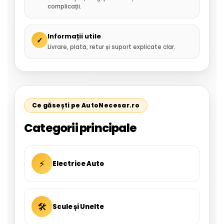
complicații.
Informații utile
✓
Livrare, plată, retur și suport explicate clar.
Ce găsești pe AutoNecesar.ro
Categorii principale
⚡
Electrice Auto
🛠
Scule și Unelte