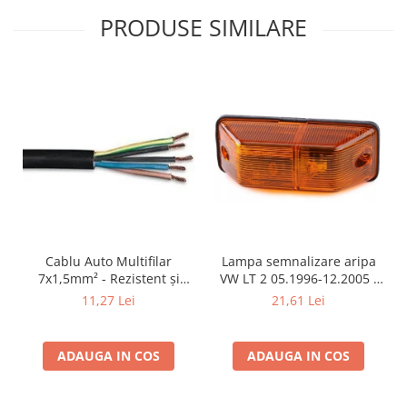
PRODUSE SIMILARE
Cablu Auto Multifilar
Lampa semnalizare aripa
7x1,5mm² - Rezistent și
VW LT 2 05.1996-12.2005 ;
Flexibil pentru Remorci 12V-
Mercedes Sprinter 1995-
11,27 Lei
21,61 Lei
24V
2002, 512D-814 DA; Actros
1996-2002; Unimog 1949-;
Neoplan Euroliner,
ADAUGA IN COS
ADAUGA IN COS
Starliner,Centroliner,
Cityliner;