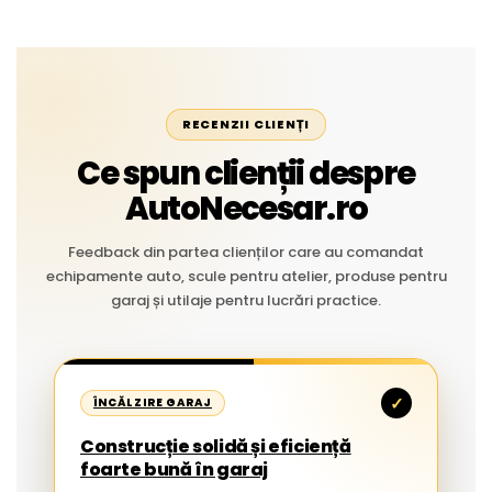
RECENZII CLIENȚI
Ce spun clienții despre
AutoNecesar.ro
Feedback din partea clienților care au comandat
echipamente auto, scule pentru atelier, produse pentru
garaj și utilaje pentru lucrări practice.
✓
ÎNCĂLZIRE GARAJ
Construcție solidă și eficiență
foarte bună în garaj