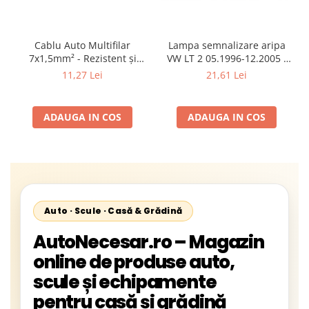
Cablu Auto Multifilar
Lampa semnalizare aripa
7x1,5mm² - Rezistent și
VW LT 2 05.1996-12.2005 ;
Flexibil pentru Remorci 12V-
Mercedes Sprinter 1995-
11,27 Lei
21,61 Lei
24V
2002, 512D-814 DA; Actros
1996-2002; Unimog 1949-;
Neoplan Euroliner,
ADAUGA IN COS
ADAUGA IN COS
Starliner,Centroliner,
Cityliner;
Auto · Scule · Casă & Grădină
AutoNecesar.ro – Magazin
online de produse auto,
scule și echipamente
pentru casă și grădină