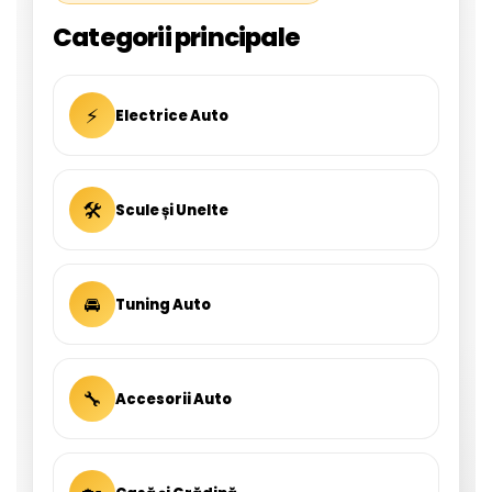
Categorii principale
⚡
Electrice Auto
🛠
Scule și Unelte
🚘
Tuning Auto
🔧
Accesorii Auto