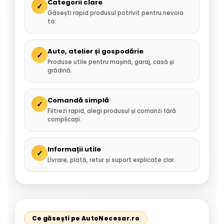
Categorii clare
✓
Găsești rapid produsul potrivit pentru nevoia
ta.
Auto, atelier și gospodărie
✓
Produse utile pentru mașină, garaj, casă și
grădină.
Comandă simplă
✓
Filtrezi rapid, alegi produsul și comanzi fără
complicații.
Informații utile
✓
Livrare, plată, retur și suport explicate clar.
Ce găsești pe AutoNecesar.ro