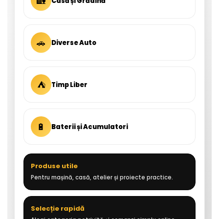
🏡
Casă și Grădină
🚗
Diverse Auto
⛺
Timp Liber
🔋
Baterii și Acumulatori
Produse utile
Pentru mașină, casă, atelier și proiecte practice.
Selecție rapidă