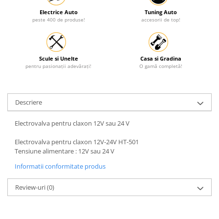
Protectia muncii
Electrice Auto
Tuning Auto
peste 400 de produse!
accesorii de top!
Scule Pneumatice
Slefuitoare
Suport auto
Scule si Unelte
Casa si Gradina
pentru pasionații adevărați!
O gamă completă!
Suport motocicleta
Surubelnite
Descriere
Tunuri de caldura si aeroteme
Utilaje constructie
Electrovalva pentru claxon 12V sau 24 V
Electrovalva pentru claxon 12V-24V HT-501
Tensiune alimentare : 12V sau 24 V
Informatii conformitate produs
Review-uri
(0)