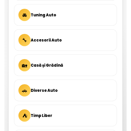
🚘
Tuning Auto
🔧
Accesorii Auto
🏡
Casă și Grădină
🚗
Diverse Auto
⛺
Timp Liber