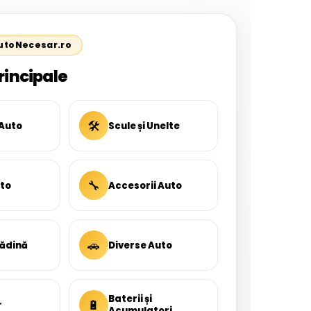
AutoNecesar.ro
rincipale
🛠
 Auto
Scule și Unelte
🔧
uto
Accesorii Auto
🚗
rădină
Diverse Auto
Baterii și
🔋
r
Acumulatori