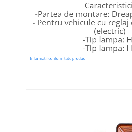
Caracteristici
Protectia muncii
-Partea de montare: Drea
Scule Pneumatice
- Pentru vehicule cu reglaj
Slefuitoare
(electric)
Suport auto
-TIp lampa: 
Suport motocicleta
-TIp lampa: 
Surubelnite
Informatii conformitate produs
Tunuri de caldura si aeroteme
Utilaje constructie