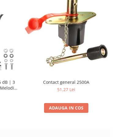
 dB | 3
Contact general 2500A
Pompa su
Melodii
Sellnet
51,27 Lei
pent
ADAUGA IN COS