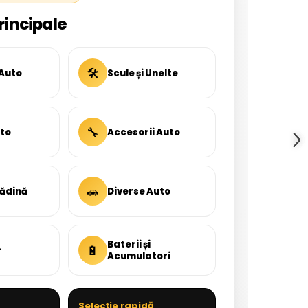
rincipale
🛠
 Auto
Scule și Unelte
🔧
uto
Accesorii Auto
🚗
rădină
Diverse Auto
Baterii și
🔋
r
Acumulatori
Selecție rapidă