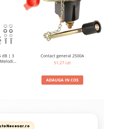
 dB | 3
Contact general 2500A
Pompa su
Melodii
Sellnet
51,27 Lei
pent
ADAUGA IN COS
AutoNecesar.ro