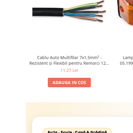
Cablu Auto Multifilar 7x1,5mm² -
Lamp
Rezistent și Flexibil pentru Remorci 12V-
05.199
24V
1995-2
11,27 Lei
2002; U
Sta
ADAUGA IN COS
Auto · Scule · Casă & Grădină