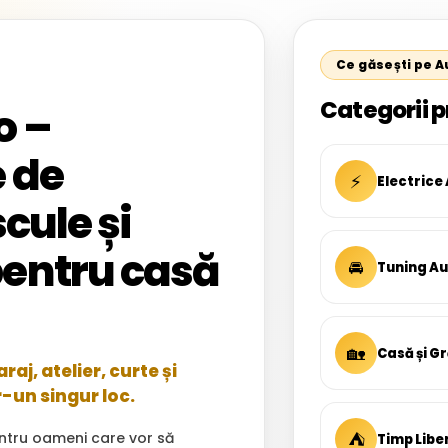
Ce găsești pe 
Categorii p
o –
 de
⚡
Electrice
cule și
entru casă
🚘
Tuning A
🏡
Casă și G
aj, atelier, curte și
r-un singur loc.
⛺
ntru oameni care vor să
Timp Libe