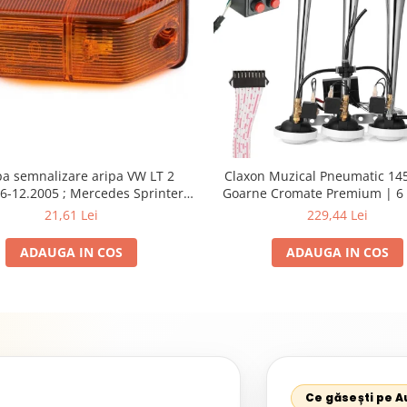
a semnalizare aripa VW LT 2
Claxon Muzical Pneumatic 145
6-12.2005 ; Mercedes Sprinter
Goarne Cromate Premium | 6 
002, 512D-814 DA; Actros 1996-
Selectabile
21,61 Lei
229,44 Lei
nimog 1949-; Neoplan Euroliner,
rliner,Centroliner, Cityliner;
ADAUGA IN COS
ADAUGA IN COS
Ce găsești pe 