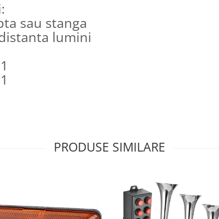
:
pta sau stanga
 distanta lumini
H1
H1
PRODUSE SIMILARE