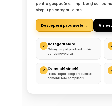
pentru gospodărie, timp liber și echipam
simplu pe categorii clare.
→
Descoperă produsele
Ai nev
Categorii clare
✓
Găsești rapid produsul potrivit
pentru nevoia ta.
Comandă simplă
✓
Filtrezi rapid, alegi produsul și
comanzi fără complicații.