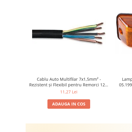
Cablu Auto Multifilar 7x1,5mm² -
Lamp
Rezistent și Flexibil pentru Remorci 12V-
05.199
24V
1995-2
11,27 Lei
2002; U
Sta
ADAUGA IN COS