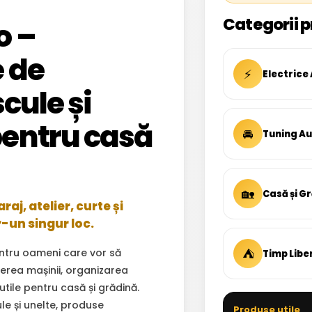
Categorii p
o –
 de
⚡
Electrice
cule și
entru casă
🚘
Tuning A
🏡
Casă și G
aj, atelier, curte și
r-un singur loc.
⛺
ntru oameni care vor să
Timp Libe
inerea mașinii, organizarea
 utile pentru casă și grădină.
ule și unelte, produse
Produse utile