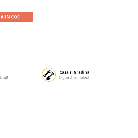
A IN COS
Casa si Gradina
rați!
O gamă completă!