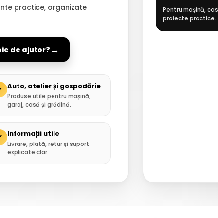
ente practice, organizate
Pentru mașină, casă
proiecte practice.
→
oie de ajutor?
Auto, atelier și gospodărie
✓
Produse utile pentru mașină,
garaj, casă și grădină.
Informații utile
✓
Livrare, plată, retur și suport
explicate clar.