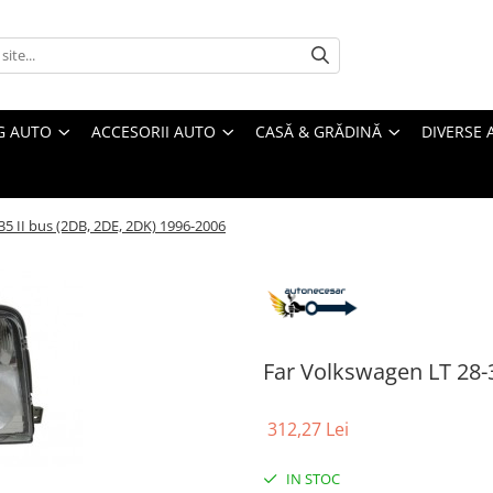
G AUTO
ACCESORII AUTO
CASĂ & GRĂDINĂ
DIVERSE 
5 II bus (2DB, 2DE, 2DK) 1996-2006
Far Volkswagen LT 28-3
312,27 Lei
IN STOC