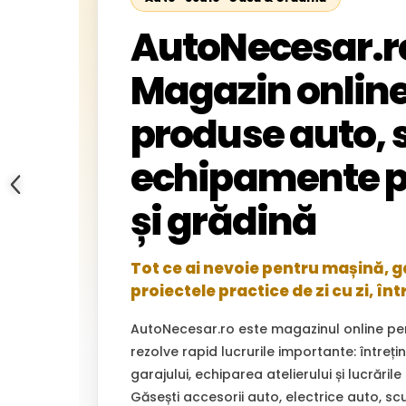
AutoNecesar.r
Magazin online
produse auto, s
echipamente p
și grădină
Tot ce ai nevoie pentru mașină, gar
proiectele practice de zi cu zi, înt
AutoNecesar.ro este magazinul online pe
rezolve rapid lucrurile importante: întreț
garajului, echiparea atelierului și lucrările
Găsești accesorii auto, electrice auto, sc