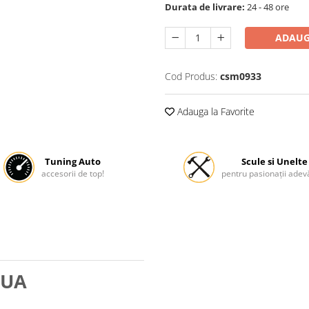
Durata de livrare:
24 - 48 ore
ADAUG
Cod Produs:
csm0933
Adauga la Favorite
Tuning Auto
Scule si Unelte
accesorii de top!
pentru pasionații adevă
OUA