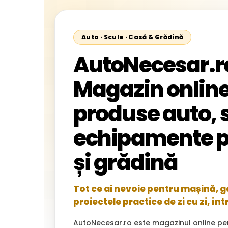
Auto · Scule · Casă & Grădină
AutoNecesar.r
Magazin online
produse auto, s
echipamente p
și grădină
Tot ce ai nevoie pentru mașină, gar
proiectele practice de zi cu zi, înt
AutoNecesar.ro este magazinul online pe