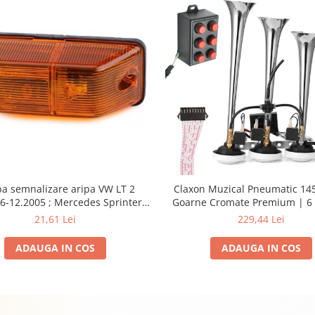
a semnalizare aripa VW LT 2
Claxon Muzical Pneumatic 145
6-12.2005 ; Mercedes Sprinter
Goarne Cromate Premium | 6 
002, 512D-814 DA; Actros 1996-
Selectabile
21,61 Lei
229,44 Lei
nimog 1949-; Neoplan Euroliner,
rliner,Centroliner, Cityliner;
ADAUGA IN COS
ADAUGA IN COS