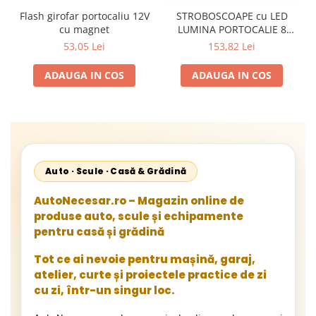
Flash girofar portocaliu 12V
STROBOSCOAPE cu LED
cu magnet
LUMINA PORTOCALIE 8
proiectoare cu telecomanda
53,05 Lei
153,82 Lei
ADAUGA IN COS
ADAUGA IN COS
Auto · Scule · Casă & Grădină
AutoNecesar.ro – Magazin online de
produse auto, scule și echipamente
pentru casă și grădină
Tot ce ai nevoie pentru mașină, garaj,
atelier, curte și proiectele practice de zi
cu zi, într-un singur loc.