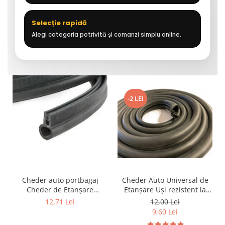
Selecție rapidă
Alegi categoria potrivită și comanzi simplu online.
-2 LEI
Cheder auto portbagaj
Cheder Auto Universal de
Cheder de Etanșare
Etanșare Uși rezistent la
Profesional din Cauciuc -
intemperii, raze UV,
12,71 Lei
12,00 Lei
Rezistent la Apă și
îmbătrânire și temperaturi
9,60 Lei
Temperaturi Înalte, Multi-
extreme