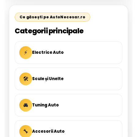
Ce găsești pe AutoNecesar.ro
Categorii principale
⚡
Electrice Auto
🛠
Scule și Unelte
🚘
Tuning Auto
🔧
Accesorii Auto