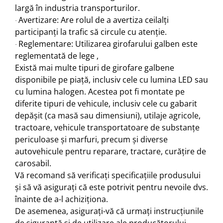
largă în industria transporturilor
.
Avertizare
: Are rolul de a avertiza ceilalți
·
participanți la trafic să circule cu atenție
.
Reglementare
: Utilizarea girofarului galben este
·
reglementată de lege
,
Există mai multe tipuri de girofare galbene
disponibile pe piață, inclusiv cele cu lumina LED sau
cu lumina halogen
.
Acestea pot fi montate pe
diferite tipuri de vehicule, inclusiv cele cu gabarit
depășit (ca masă sau dimensiuni), utilaje agricole,
tractoare, vehicule transportatoare de substanțe
periculoase și marfuri, precum și diverse
autovehicule pentru reparare, tractare, curățire de
carosabil
.
Vă recomand să verificați specificațiile produsului
și să vă asigurați că este potrivit pentru nevoile dvs.
înainte de a-l achiziționa.
De asemenea, asigurați-vă că urmați instrucțiunile
de siguranță și de utilizare ale producătorului.