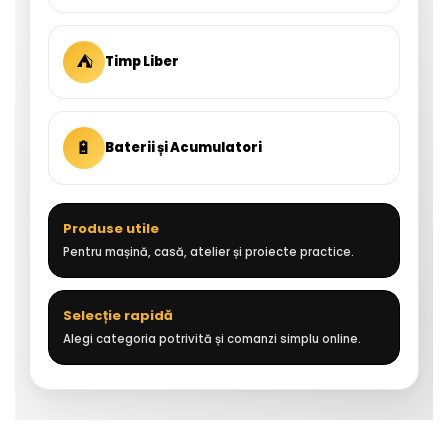
⛺
Timp Liber
🔋
Baterii și Acumulatori
Produse utile
Pentru mașină, casă, atelier și proiecte practice.
Selecție rapidă
Alegi categoria potrivită și comanzi simplu online.