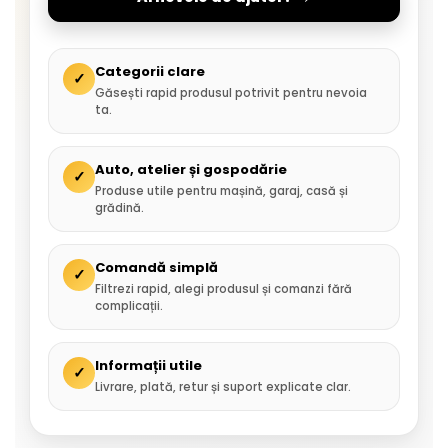
Categorii clare
✓
Găsești rapid produsul potrivit pentru nevoia
ta.
Auto, atelier și gospodărie
✓
Produse utile pentru mașină, garaj, casă și
grădină.
Comandă simplă
✓
Filtrezi rapid, alegi produsul și comanzi fără
complicații.
Informații utile
✓
Livrare, plată, retur și suport explicate clar.