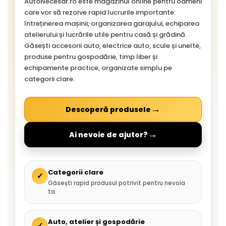
AutoNecesar.ro este magazinul online pentru oameni
care vor să rezolve rapid lucrurile importante:
întreținerea mașinii, organizarea garajului, echiparea
atelierului și lucrările utile pentru casă și grădină.
Găsești accesorii auto, electrice auto, scule și unelte,
produse pentru gospodărie, timp liber și
echipamente practice, organizate simplu pe
categorii clare.
→
Descoperă produsele
→
Ai nevoie de ajutor?
Categorii clare
✓
Găsești rapid produsul potrivit pentru nevoia
ta.
Auto, atelier și gospodărie
✓