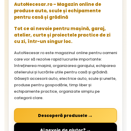
AutoNecesar.ro – Magazin online de
produse auto, scule și echipamente
pentru casă și grădină
Tot ce ai nevoie pentru mașină, garaj,
atelier, curte și proiectele practice de zi
cu zi, într-un singur loc.
AutoNecesar.ro este magazinul online pentru oameni
care vor să rezolve rapid lucrurile importante:
întreținerea mașinii, organizarea garajului, echiparea
atelierului și lucrările utile pentru casă și grădină.
Găsești accesorii auto, electrice auto, scule și unelte,
produse pentru gospodărie, timp liber și
echipamente practice, organizate simplu pe
categorii clare.
→
Descoperă produsele
→
Ai nevoie de ajutor?