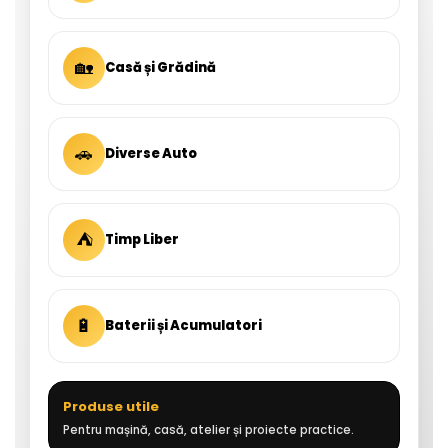
🏡
Casă și Grădină
🚗
Diverse Auto
⛺
Timp Liber
🔋
Baterii și Acumulatori
Produse utile
Pentru mașină, casă, atelier și proiecte practice.