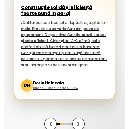
Construcție solidă și eficiență
foarte bună în garaj
„Calitatea construcției a depășit așteptările
mele. Practic nu se vede fum din țeava de
eșapament. Dispozitivul funcționează corect
și este eficient. Chiar și la -2°C afară, este
confortabil să lucrezi doar cu un hanorac.
Garajul este detașat și are o ușă metalică,
neizolată. Zgomotul este destul de suportabil
și nu deranjează pe nimeni din garaj.”
Dorin Haineala
DH
Sirocou Diesel Portabil 8KW