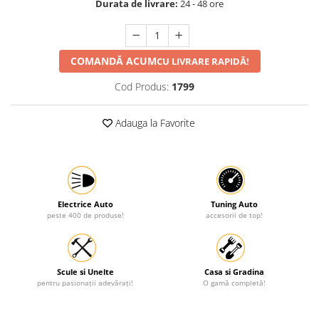
Durata de livrare:
24 - 48 ore
Protectia muncii
Scule Pneumatice
COMANDĂ ACUM
CU LIVRARE RAPIDĂ!
Slefuitoare
Suport auto
Cod Produs:
1799
Suport motocicleta
Adauga la Favorite
Surubelnite
Tunuri de caldura si aeroteme
Utilaje constructie
Electrice Auto
Tuning Auto
peste 400 de produse!
accesorii de top!
Scule si Unelte
Casa si Gradina
pentru pasionații adevărați!
O gamă completă!