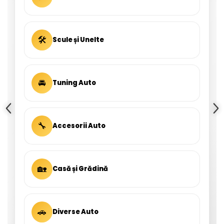
🛠
Scule și Unelte
🚘
Tuning Auto
🔧
Accesorii Auto
🏡
Casă și Grădină
🚗
Diverse Auto