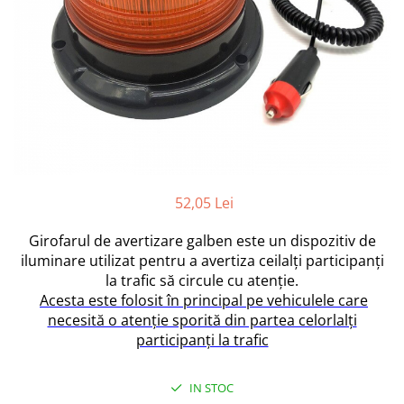
Furtune de gradina
compresoare
Mixere
Cricuri Auto Hidraulice
Pneumatice si Trapezoidale
Motocositoare si Motosape
Cricuri hidraulice
Nivela laser
Cricuri pneumatice
Pistol de vopsit
Cricuri trapezoidale
Pompe
Feon Electric
Rotopercutoare si bormasini
Generatoare curent
Taiat gresie si faianta
52,05 Lei
Gresoare
Uz intern
Macarale și vinciuri
Girofarul de avertizare galben este un dispozitiv de
Ventilatoare radiatoare
iluminare utilizat pentru a avertiza ceilalți participanți
Masini de gaurit si Insurubat
umidificatoare
la trafic să circule cu atenție.
Motoare electrice
Acesta este folosit în principal pe vehiculele care
Pistol de Lipit
necesită o atenție sporită din partea celorlalți
participanți la trafic
Polizoare
Pompe Combustibil
IN STOC
Prelungitoare