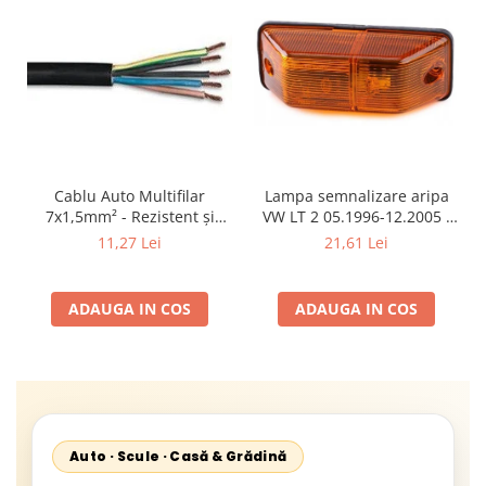
Cablu Auto Multifilar
Lampa semnalizare aripa
7x1,5mm² - Rezistent și
VW LT 2 05.1996-12.2005 ;
Flexibil pentru Remorci 12V-
Mercedes Sprinter 1995-
11,27 Lei
21,61 Lei
24V
2002, 512D-814 DA; Actros
1996-2002; Unimog 1949-;
Neoplan Euroliner,
ADAUGA IN COS
ADAUGA IN COS
Starliner,Centroliner,
Cityliner;
Auto · Scule · Casă & Grădină