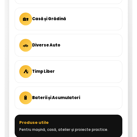
🏡
Casă și Grădină
🚗
Diverse Auto
⛺
Timp Liber
🔋
Baterii și Acumulatori
Produse utile
Pentru mașină, casă, atelier și proiecte practice.