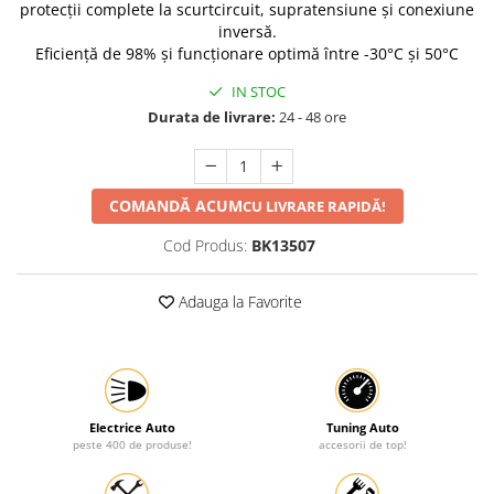
protecții complete la scurtcircuit, supratensiune și conexiune
Protectia muncii
inversă.
Eficiență de 98% și funcționare optimă între -30°C și 50°C
Scule Pneumatice
IN STOC
Slefuitoare
Durata de livrare:
24 - 48 ore
Suport auto
Suport motocicleta
Surubelnite
COMANDĂ ACUM
CU LIVRARE RAPIDĂ!
Tunuri de caldura si aeroteme
Cod Produs:
BK13507
Utilaje constructie
Adauga la Favorite
Electrice Auto
Tuning Auto
peste 400 de produse!
accesorii de top!