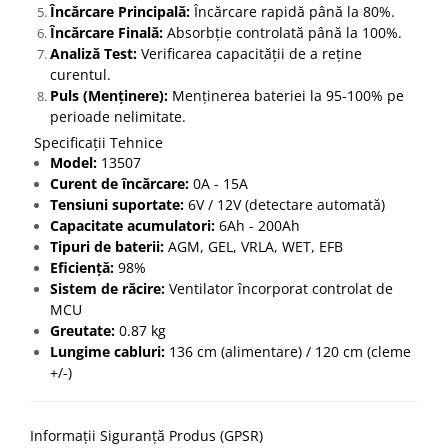
Încărcare Principală:
Încărcare rapidă până la 80%.
Încărcare Finală:
Absorbție controlată până la 100%.
Analiză Test:
Verificarea capacității de a reține
curentul.
Puls (Menținere):
Menținerea bateriei la 95-100% pe
perioade nelimitate.
Specificații Tehnice
Model:
13507
Curent de încărcare:
0A - 15A
Tensiuni suportate:
6V / 12V (detectare automată)
Capacitate acumulatori:
6Ah - 200Ah
Tipuri de baterii:
AGM, GEL, VRLA, WET, EFB
Eficiență:
98%
Sistem de răcire:
Ventilator încorporat controlat de
MCU
Greutate:
0.87 kg
Lungime cabluri:
136 cm (alimentare) / 120 cm (cleme
+/-)
Informații Siguranță Produs (GPSR)