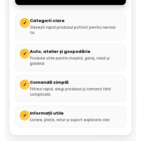
Categorii clare
✓
Găsești rapid produsul potrivit pentru nevoia
ta.
Auto, atelier și gospodărie
✓
Produse utile pentru mașină, garaj, casă și
grădină.
Comandă simplă
✓
Filtrezi rapid, alegi produsul și comanzi fără
complicații.
Informații utile
✓
Livrare, plată, retur și suport explicate clar.