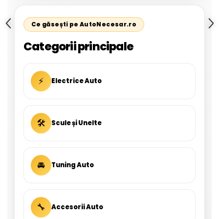
Ce găsești pe AutoNecesar.ro
Categorii principale
⚡
Electrice Auto
🛠
Scule și Unelte
🚘
Tuning Auto
🔧
Accesorii Auto