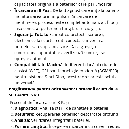
capacitatea originală a bateriilor care par „moarte”.
Încărcare în 8 Pași:
De la diagnosticare inițială până la
monitorizarea prin impulsuri (încărcare de
menținere), procesul este complet automatizat. Îl poți
lăsa conectat pe termen lung fără nicio grijă.
Siguranță Totală:
Echipat cu protecții sonore și
electronice la scurtcircuit, conectare inversă a
bornelor sau supraîncălzire. Dacă greșești
conexiunea, aparatul te avertizează sonor și se
oprește automat.
Compatibilitate Maximă:
Indiferent dacă ai o baterie
clasică (WET), GEL sau tehnologie modernă (AGM/EFB)
pentru sisteme Start-Stop, acest redresor este soluția
universală.
Pregătește-te pentru orice sezon! Comandă acum de la
SC Cesomi S.R.L.
Procesul de Încărcare în 8 Pași
Diagnostică:
Analiza stării de sănătate a bateriei.
Desulfare:
Recuperarea bateriilor descărcate profund.
Analiză:
Verificarea integrității bateriei.
Pornire Liniștită:
Începerea încărcării cu curent redus.