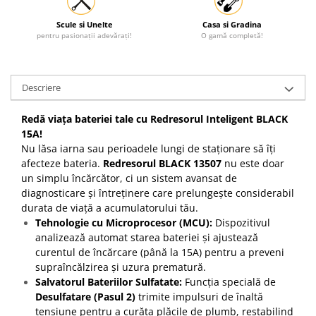
Scule si Unelte
Casa si Gradina
pentru pasionații adevărați!
O gamă completă!
Descriere
Redă viața bateriei tale cu Redresorul Inteligent BLACK
15A!
Nu lăsa iarna sau perioadele lungi de staționare să îți
afecteze bateria.
Redresorul BLACK 13507
nu este doar
un simplu încărcător, ci un sistem avansat de
diagnosticare și întreținere care prelungește considerabil
durata de viață a acumulatorului tău.
Tehnologie cu Microprocesor (MCU):
Dispozitivul
analizează automat starea bateriei și ajustează
curentul de încărcare (până la 15A) pentru a preveni
supraîncălzirea și uzura prematură.
Salvatorul Bateriilor Sulfatate:
Funcția specială de
Desulfatare (Pasul 2)
trimite impulsuri de înaltă
tensiune pentru a curăța plăcile de plumb, restabilind