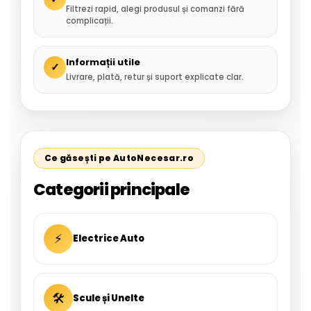
Filtrezi rapid, alegi produsul și comanzi fără
complicații.
Informații utile
✓
Livrare, plată, retur și suport explicate clar.
Ce găsești pe AutoNecesar.ro
Categorii principale
⚡
Electrice Auto
🛠
Scule și Unelte