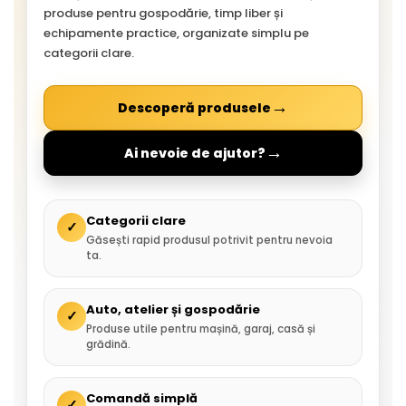
produse pentru gospodărie, timp liber și
echipamente practice, organizate simplu pe
categorii clare.
→
Descoperă produsele
→
Ai nevoie de ajutor?
Categorii clare
✓
Găsești rapid produsul potrivit pentru nevoia
ta.
Auto, atelier și gospodărie
✓
Produse utile pentru mașină, garaj, casă și
grădină.
Comandă simplă
✓