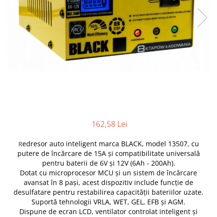
Furtune de gradina
compresoare
Mixere
Cricuri Auto Hidraulice
Pneumatice si Trapezoidale
Motocositoare si Motosape
Cricuri hidraulice
Nivela laser
Cricuri pneumatice
Pistol de vopsit
Cricuri trapezoidale
Pompe
Feon Electric
Rotopercutoare si bormasini
Generatoare curent
Taiat gresie si faianta
Gresoare
Uz intern
162,58 Lei
Macarale și vinciuri
Ventilatoare radiatoare
Masini de gaurit si Insurubat
edresor auto inteligent marca BLACK, model 13507, cu
R
umidificatoare
putere de încărcare de 15A și compatibilitate universală
Motoare electrice
pentru baterii de 6V și 12V (6Ah - 200Ah).
Pistol de Lipit
Dotat cu microprocesor MCU și un sistem de încărcare
avansat în 8 pași, acest dispozitiv include funcție de
Polizoare
desulfatare pentru restabilirea capacității bateriilor uzate.
Pompe Combustibil
Suportă tehnologii VRLA, WET, GEL, EFB și AGM.
Dispune de ecran LCD, ventilator controlat inteligent și
Prelungitoare