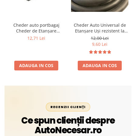
Cheder auto portbagaj
Cheder Auto Universal de
Cheder de Etanșare
Etanșare Uși rezistent la
Profesional din Cauciuc -
intemperii, raze UV,
12,71 Lei
12,00 Lei
Rezistent la Apă și
îmbătrânire și temperaturi
9,60 Lei
Temperaturi Înalte, Multi-
extreme
Aplicații Vânzare la Metru
Liniar
ADAUGA IN COS
ADAUGA IN COS
RECENZII CLIENȚI
Ce spun clienții despre
AutoNecesar.ro