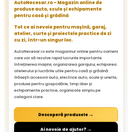
AutoNecesar.ro – Magazin online de
produse auto, scule și echipamente
pentru casă și grădină
Tot ce ai nevoie pentru mașină, garaj,
atelier, curte și proiectele practice de zi
cu zi, într-un singur loc.
AutoNecesar.ro este magazinul online pentru oameni
care vor să rezolve rapid lucrurile importante:
întreținerea mașinii, organizarea garajului, echiparea
atelierului și lucrările utile pentru casă și grădină.
Găsești accesorii auto, electrice auto, scule și unelte,
produse pentru gospodărie, timp liber și
echipamente practice, organizate simplu pe
categorii clare.
→
Descoperă produsele
→
Ai nevoie de ajutor?