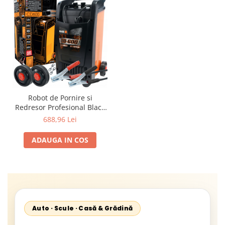
Robot de Pornire si
Redresor Profesional Black
CD-600, 12V/24V, Functie
688,96 Lei
Boost, pentru Baterii 20-
700Ah
ADAUGA IN COS
Auto · Scule · Casă & Grădină