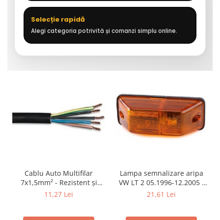
Selecție rapidă
Alegi categoria potrivită și comanzi simplu online.
Cablu Auto Multifilar
Lampa semnalizare aripa
7x1,5mm² - Rezistent și
VW LT 2 05.1996-12.2005 ;
Flexibil pentru Remorci 12V-
Mercedes Sprinter 1995-
11,27 Lei
21,61 Lei
24V
2002, 512D-814 DA; Actros
1996-2002; Unimog 1949-;
Neoplan Euroliner,