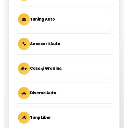
🚘
Tuning Auto
🔧
Accesorii Auto
🏡
Casă și Grădină
🚗
Diverse Auto
⛺
Timp Liber