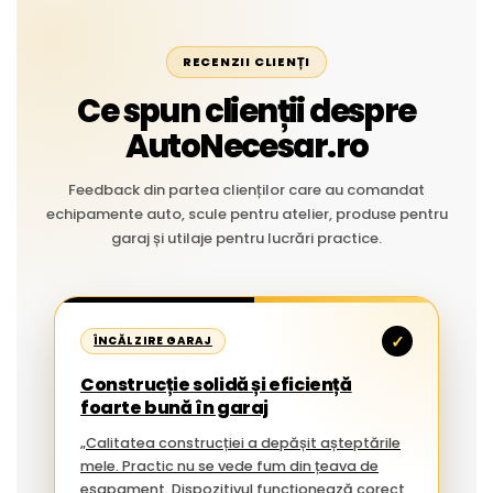
RECENZII CLIENȚI
Ce spun clienții despre
AutoNecesar.ro
Feedback din partea clienților care au comandat
echipamente auto, scule pentru atelier, produse pentru
garaj și utilaje pentru lucrări practice.
✓
ÎNCĂLZIRE GARAJ
Construcție solidă și eficiență
foarte bună în garaj
„Calitatea construcției a depășit așteptările
mele. Practic nu se vede fum din țeava de
eșapament. Dispozitivul funcționează corect