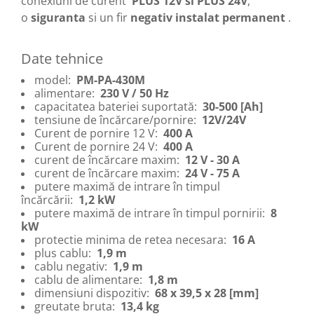
conexiuni de curent
PLUS 12V si PLUS 24V
,
o
siguranta
si un fir
negativ instalat permanent
.
Date tehnice
model:
PM-PA-430M
alimentare:
230 V / 50 Hz
capacitatea bateriei suportată:
30-500 [Ah]
tensiune de încărcare/pornire:
12V/24V
Curent de pornire 12 V:
400 A
Curent de pornire 24 V:
400 A
curent de încărcare maxim:
12 V - 30 A
curent de încărcare maxim:
24 V - 75 A
putere maximă de intrare în timpul
încărcării:
1,2 kW
putere maximă de intrare în timpul pornirii:
8
kW
protectie minima de retea necesara:
16 A
plus cablu:
1,9 m
cablu negativ:
1,9 m
cablu de alimentare:
1,8 m
dimensiuni dispozitiv:
68 x 39,5 x 28 [mm]
greutate bruta:
13,4 kg