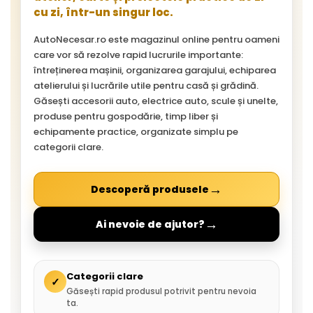
cu zi, într-un singur loc.
AutoNecesar.ro este magazinul online pentru oameni
care vor să rezolve rapid lucrurile importante:
întreținerea mașinii, organizarea garajului, echiparea
atelierului și lucrările utile pentru casă și grădină.
Găsești accesorii auto, electrice auto, scule și unelte,
produse pentru gospodărie, timp liber și
echipamente practice, organizate simplu pe
categorii clare.
→
Descoperă produsele
→
Ai nevoie de ajutor?
Categorii clare
✓
Găsești rapid produsul potrivit pentru nevoia
ta.