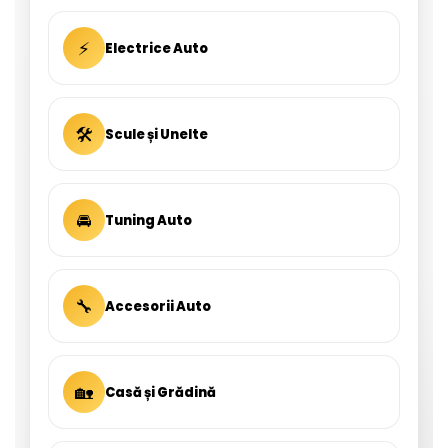
⚡
Electrice Auto
🛠
Scule și Unelte
🚘
Tuning Auto
🔧
Accesorii Auto
🏡
Casă și Grădină