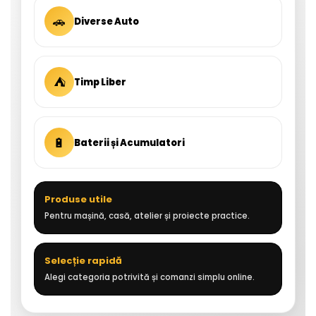
🚗
Diverse Auto
⛺
Timp Liber
🔋
Baterii și Acumulatori
Produse utile
Pentru mașină, casă, atelier și proiecte practice.
Selecție rapidă
Alegi categoria potrivită și comanzi simplu online.