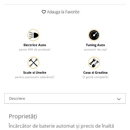
Protectia muncii
Adauga la Favorite
Scule Pneumatice
Slefuitoare
Suport auto
Suport motocicleta
Electrice Auto
Tuning Auto
peste 400 de produse!
accesorii de top!
Surubelnite
Tunuri de caldura si aeroteme
Utilaje constructie
Scule si Unelte
Casa si Gradina
pentru pasionații adevărați!
O gamă completă!
Descriere
Proprietăți
Încărcător de baterie automat și precis de înaltă