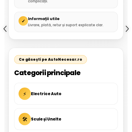
complicații.
Informații utile
✓
Livrare, plată, retur și suport explicate clar.
Ce găsești pe AutoNecesar.ro
Categorii principale
⚡
Electrice Auto
🛠
Scule și Unelte