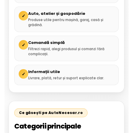
Auto, atelier și gospodărie
✓
Produse utile pentru mașină, garaj, casă și
grădină.
Comandă simplă
✓
Filtrezi rapid, alegi produsul și comanzi fără
complicații.
Informații utile
✓
Livrare, plată, retur și suport explicate clar.
Ce găsești pe AutoNecesar.ro
Categorii principale