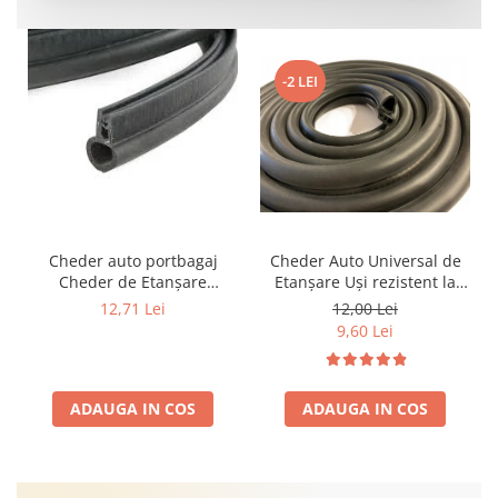
-2 LEI
Cheder auto portbagaj
Cheder Auto Universal de
Cheder de Etanșare
Etanșare Uși rezistent la
Profesional din Cauciuc -
intemperii, raze UV,
12,71 Lei
12,00 Lei
Rezistent la Apă și
îmbătrânire și temperaturi
9,60 Lei
Temperaturi Înalte, Multi-
extreme
Aplicații Vânzare la Metru
Liniar
ADAUGA IN COS
ADAUGA IN COS