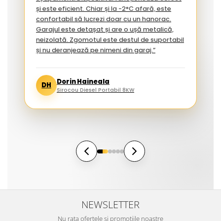
și este eficient. Chiar și la -2°C afară, este
confortabil să lucrezi doar cu un hanorac.
Garajul este detașat și are o ușă metalică,
neizolată. Zgomotul este destul de suportabil
și nu deranjează pe nimeni din garaj.”
Dorin Haineala
DH
Sirocou Diesel Portabil 8KW
NEWSLETTER
Nu rata ofertele si promotiile noastre