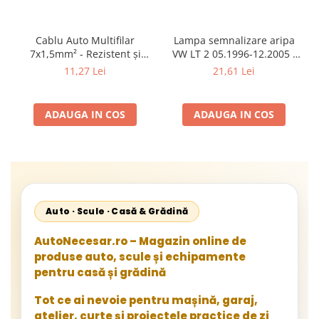
Cablu Auto Multifilar
Lampa semnalizare aripa
7x1,5mm² - Rezistent și
VW LT 2 05.1996-12.2005 ;
Flexibil pentru Remorci 12V-
Mercedes Sprinter 1995-
11,27 Lei
21,61 Lei
24V
2002, 512D-814 DA; Actros
1996-2002; Unimog 1949-;
Neoplan Euroliner,
ADAUGA IN COS
ADAUGA IN COS
Starliner,Centroliner,
Cityliner;
Auto · Scule · Casă & Grădină
AutoNecesar.ro – Magazin online de
produse auto, scule și echipamente
pentru casă și grădină
Tot ce ai nevoie pentru mașină, garaj,
atelier, curte și proiectele practice de zi