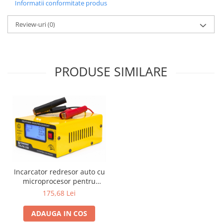
Informatii conformitate produs
Review-uri
(0)
PRODUSE SIMILARE
Incarcator redresor auto cu
microprocesor pentru
baterie 6-150Ah 12-24V
175,68 Lei
ADAUGA IN COS