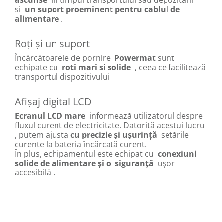
ascunse
în timpul transportului sau depozitării
și
un suport proeminent pentru cablul de
alimentare
.
Roți și un suport
Încărcătoarele de pornire
Powermat
sunt
echipate cu
roți mari și solide
, ceea ce facilitează
transportul dispozitivului
Afișaj digital LCD
Ecranul LCD mare
informează utilizatorul despre
fluxul curent de electricitate.
Datorită acestui lucru
, putem ajusta
cu precizie și ușurință
setările
curente la bateria încărcată curent.
În plus, echipamentul este echipat cu
conexiuni
solide de alimentare și o
siguranță
ușor
accesibilă
.