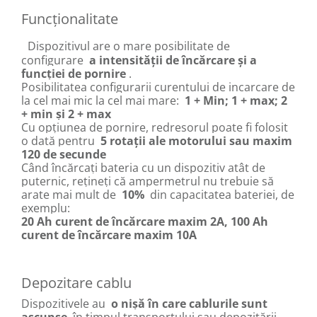
Funcționalitate
Dispozitivul are o mare posibilitate de
configurare
a intensității de încărcare și a
funcției de pornire
.
Posibilitatea configurarii curentului de incarcare de
la cel mai mic la cel mai mare:
1 + Min;
1 + max;
2
+ min și 2 + max
Cu opțiunea de pornire, redresorul poate fi folosit
o dată pentru
5 rotații ale motorului sau maxim
120 de secunde
Când încărcați bateria cu un dispozitiv atât de
puternic, rețineți că ampermetrul nu trebuie să
arate mai mult de
10%
din capacitatea bateriei, de
exemplu:
20 Ah curent de încărcare maxim 2A, 100 Ah
curent de încărcare maxim 10A
Depozitare cablu
Dispozitivele au
o nișă în care cablurile sunt