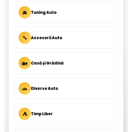
🚘
Tuning Auto
🔧
Accesorii Auto
🏡
Casă și Grădină
🚗
Diverse Auto
⛺
Timp Liber