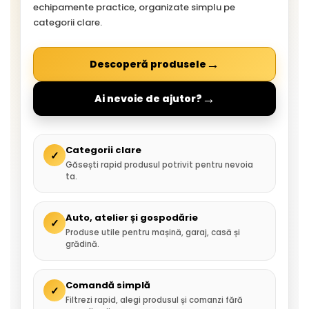
echipamente practice, organizate simplu pe
categorii clare.
→
Descoperă produsele
→
Ai nevoie de ajutor?
Categorii clare
✓
Găsești rapid produsul potrivit pentru nevoia
ta.
Auto, atelier și gospodărie
✓
Produse utile pentru mașină, garaj, casă și
grădină.
Comandă simplă
✓
Filtrezi rapid, alegi produsul și comanzi fără