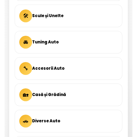
🛠
Scule și Unelte
🚘
Tuning Auto
🔧
Accesorii Auto
🏡
Casă și Grădină
🚗
Diverse Auto