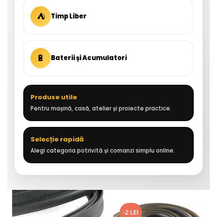
⛺
Timp Liber
🔋
Baterii și Acumulatori
Produse utile
Pentru mașină, casă, atelier și proiecte practice.
Selecție rapidă
Alegi categoria potrivită și comanzi simplu online.
-2 LEI