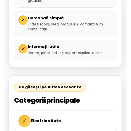
grădină.
Comandă simplă
✓
Filtrezi rapid, alegi produsul și comanzi fără
complicații.
Informații utile
✓
Livrare, plată, retur și suport explicate clar.
Ce găsești pe AutoNecesar.ro
Categorii principale
⚡
Electrice Auto