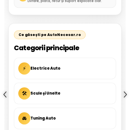
Livrare, plată, retur și suport explicate clar.
Ce găsești pe AutoNecesar.ro
Categorii principale
⚡
Electrice Auto
🛠
Scule și Unelte
🚘
Tuning Auto