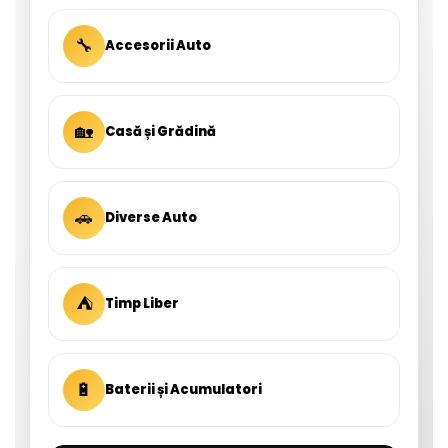
🔧
Accesorii Auto
🏡
Casă și Grădină
🚗
Diverse Auto
⛺
Timp Liber
🔋
Baterii și Acumulatori