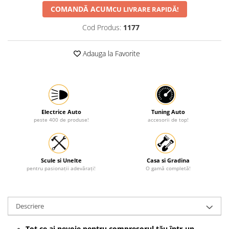
COMANDĂ ACUM
CU LIVRARE RAPIDĂ!
Protectia muncii
Cod Produs:
1177
Scule Pneumatice
Slefuitoare
Adauga la Favorite
Suport auto
Suport motocicleta
Surubelnite
Tunuri de caldura si aeroteme
Electrice Auto
Tuning Auto
peste 400 de produse!
accesorii de top!
Utilaje constructie
Scule si Unelte
Casa si Gradina
pentru pasionații adevărați!
O gamă completă!
Descriere
Tot ce ai nevoie pentru compresorul tău într-un