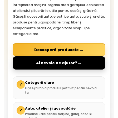
întreținerea mașinii, organizarea garajului, echiparea
atelierului și lucrările utile pentru casă și grădină.
Găsești accesorii auto, electrice auto, scule și unelte,
produse pentru gospodărie, timp liber și
echipamente practice, organizate simplu pe
categorii clare.
→
Descoperă produsele
→
Ai nevoie de ajutor?
Categorii clare
✓
Găsești rapid produsul potrivit pentru nevoia
ta.
Auto, atelier și gospodărie
✓
Produse utile pentru mașină, garaj, casă și