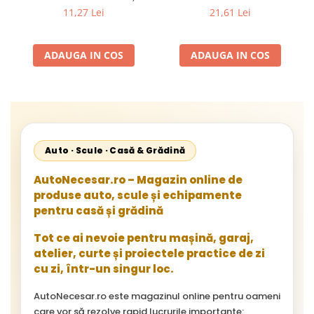
Flexibil pentru Remorci 12V-
Mercedes Sprinter 1995-
11,27 Lei
21,61 Lei
24V
2002, 512D-814 DA; Actros
1996-2002; Unimog 1949-;
Neoplan Euroliner,
ADAUGA IN COS
ADAUGA IN COS
Starliner,Centroliner,
Cityliner;
Auto · Scule · Casă & Grădină
AutoNecesar.ro – Magazin online de
produse auto, scule și echipamente
pentru casă și grădină
Tot ce ai nevoie pentru mașină, garaj,
atelier, curte și proiectele practice de zi
cu zi, într-un singur loc.
AutoNecesar.ro este magazinul online pentru oameni
care vor să rezolve rapid lucrurile importante: