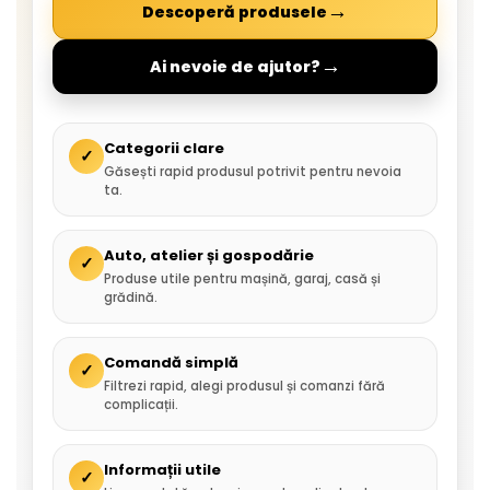
→
Descoperă produsele
→
Ai nevoie de ajutor?
Categorii clare
✓
Găsești rapid produsul potrivit pentru nevoia
ta.
Auto, atelier și gospodărie
✓
Produse utile pentru mașină, garaj, casă și
grădină.
Comandă simplă
✓
Filtrezi rapid, alegi produsul și comanzi fără
complicații.
Informații utile
✓