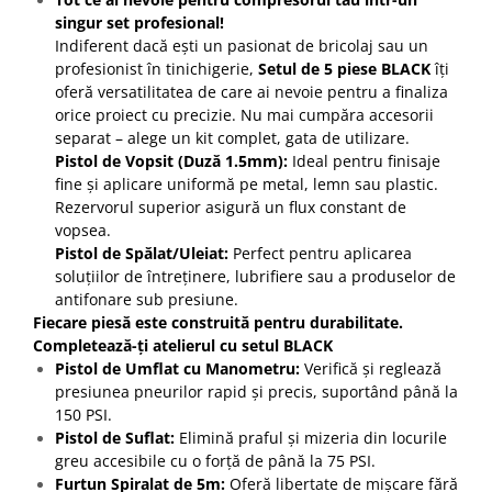
singur set profesional!
Indiferent dacă ești un pasionat de bricolaj sau un
profesionist în tinichigerie,
Setul de 5 piese BLACK
îți
oferă versatilitatea de care ai nevoie pentru a finaliza
orice proiect cu precizie. Nu mai cumpăra accesorii
separat – alege un kit complet, gata de utilizare.
Pistol de Vopsit (Duză 1.5mm):
Ideal pentru finisaje
fine și aplicare uniformă pe metal, lemn sau plastic.
Rezervorul superior asigură un flux constant de
vopsea.
Pistol de Spălat/Uleiat:
Perfect pentru aplicarea
soluțiilor de întreținere, lubrifiere sau a produselor de
antifonare sub presiune.
Fiecare piesă este construită pentru durabilitate.
Completează-ți atelierul cu setul BLACK
Pistol de Umflat cu Manometru:
Verifică și reglează
presiunea pneurilor rapid și precis, suportând până la
150 PSI.
Pistol de Suflat:
Elimină praful și mizeria din locurile
greu accesibile cu o forță de până la 75 PSI.
Furtun Spiralat de 5m:
Oferă libertate de mișcare fără