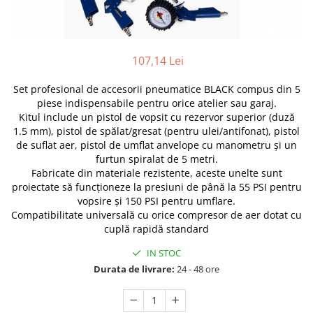
Furtune de gradina
compresoare
Mixere
Cricuri Auto Hidraulice
Pneumatice si Trapezoidale
Motocositoare si Motosape
107,14 Lei
Cricuri hidraulice
Nivela laser
Cricuri pneumatice
Pistol de vopsit
Set profesional de accesorii pneumatice BLACK compus din 5
Cricuri trapezoidale
piese indispensabile pentru orice atelier sau garaj.
Pompe
Feon Electric
Kitul include un pistol de vopsit cu rezervor superior (duză
Rotopercutoare si bormasini
1.5 mm), pistol de spălat/gresat (pentru ulei/antifonat), pistol
Generatoare curent
de suflat aer, pistol de umflat anvelope cu manometru și un
Taiat gresie si faianta
Gresoare
furtun spiralat de 5 metri.
Fabricate din materiale rezistente, aceste unelte sunt
Uz intern
Macarale și vinciuri
proiectate să funcționeze la presiuni de până la 55 PSI pentru
Ventilatoare radiatoare
vopsire și 150 PSI pentru umflare.
Masini de gaurit si Insurubat
umidificatoare
Compatibilitate universală cu orice compresor de aer dotat cu
Motoare electrice
cuplă rapidă standard
Pistol de Lipit
IN STOC
Polizoare
Durata de livrare:
24 - 48 ore
Pompe Combustibil
Prelungitoare