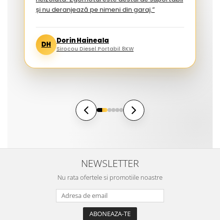
și nu deranjează pe nimeni din garaj.”
Dorin Haineala
DH
Sirocou Diesel Portabil 8KW
NEWSLETTER
Nu rata ofertele si promotiile noastre