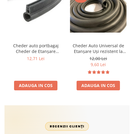
Cheder auto portbagaj
Cheder Auto Universal de
Cheder de Etanșare
Etanșare Uși rezistent la
Profesional din Cauciuc -
intemperii, raze UV,
12,71 Lei
12,00 Lei
Rezistent la Apă și
îmbătrânire și temperaturi
9,60 Lei
Temperaturi Înalte, Multi-
extreme
Aplicații Vânzare la Metru
Liniar
ADAUGA IN COS
ADAUGA IN COS
RECENZII CLIENȚI