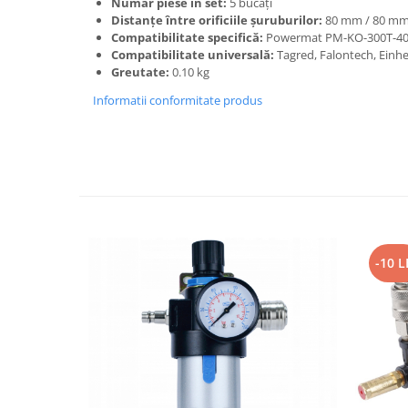
Număr piese în set:
5 bucăți
Distanțe între orificiile șuruburilor:
80 mm / 80 mm
Compatibilitate specifică:
Powermat PM-KO-300T-4
Compatibilitate universală:
Tagred, Falontech, Einhe
Greutate:
0.10 kg
Informatii conformitate produs
-10 L