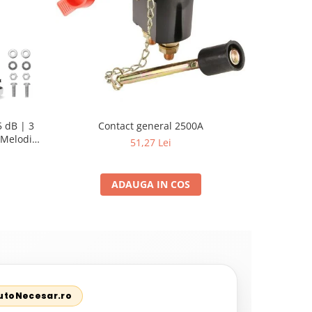
 dB | 3
Contact general 2500A
Pompa su
Melodii
Sellnet
51,27 Lei
pent
ADAUGA IN COS
AutoNecesar.ro