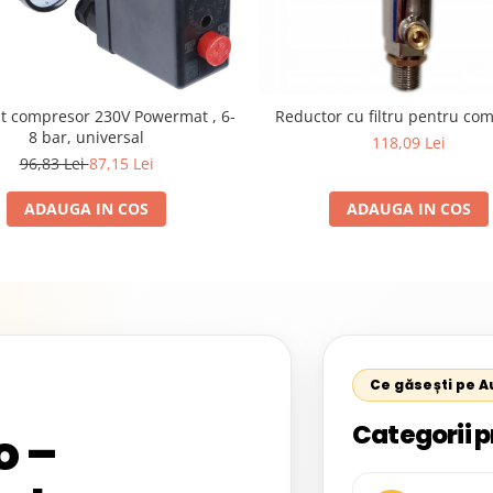
at compresor 230V Powermat , 6-
Reductor cu filtru pentru co
8 bar, universal
118,09 Lei
96,83 Lei
87,15 Lei
ADAUGA IN COS
ADAUGA IN COS
Ce găsești pe 
Categorii p
o –