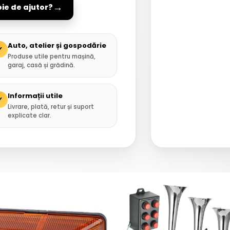
→
oie de ajutor?
Auto, atelier și gospodărie
✓
Produse utile pentru mașină,
garaj, casă și grădină.
Informații utile
✓
Livrare, plată, retur și suport
explicate clar.