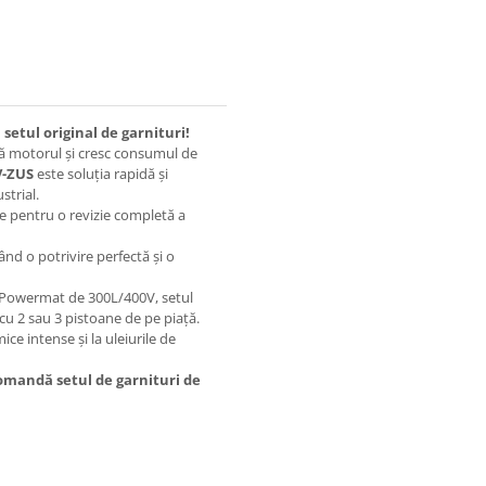
setul original de garnituri!
ză motorul și cresc consumul de
V-ZUS
este soluția rapidă și
strial.
e pentru o revizie completă a
nd o potrivire perfectă și o
 Powermat de 300L/400V, setul
u 2 sau 3 pistoane de pe piață.
mice intense și la uleiurile de
Comandă setul de garnituri de