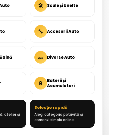
🛠
 Auto
Scule și Unelte
🔧
uto
Accesorii Auto
🚗
rădină
Diverse Auto
Baterii și
🔋
r
Acumulatori
Selecție rapidă
, atelier și
Alegi categoria potrivită și
comanzi simplu online.