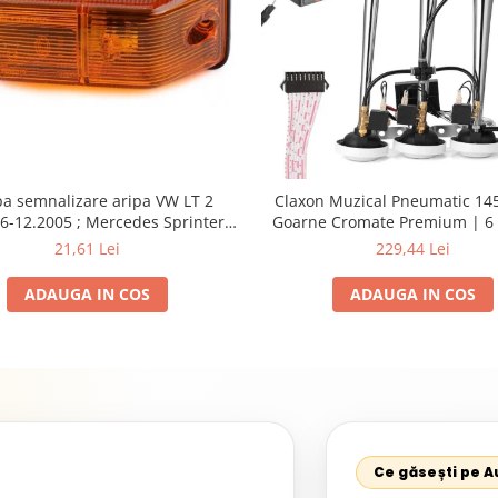
a semnalizare aripa VW LT 2
Claxon Muzical Pneumatic 145
6-12.2005 ; Mercedes Sprinter
Goarne Cromate Premium | 6 
002, 512D-814 DA; Actros 1996-
Selectabile
21,61 Lei
229,44 Lei
nimog 1949-; Neoplan Euroliner,
rliner,Centroliner, Cityliner;
ADAUGA IN COS
ADAUGA IN COS
Ce găsești pe 