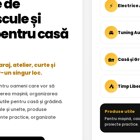
 de
⚡
Electrice
cule și
entru casă
🚘
Tuning A
🏡
Casă și G
aj, atelier, curte și
r-un singur loc.
⛺
ntru oameni care vor să
Timp Libe
inerea mașinii, organizarea
 utile pentru casă și grădină.
ule și unelte, produse
Produse utile
ente practice, organizate
Pentru mașină, casă
proiecte practice.