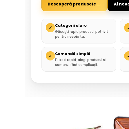
→
Descoperă produsele
Ai nev
Categorii clare
✓
Găsești rapid produsul potrivit
pentru nevoia ta.
Comandă simplă
✓
Filtrezi rapid, alegi produsul și
comanzi fără complicații.