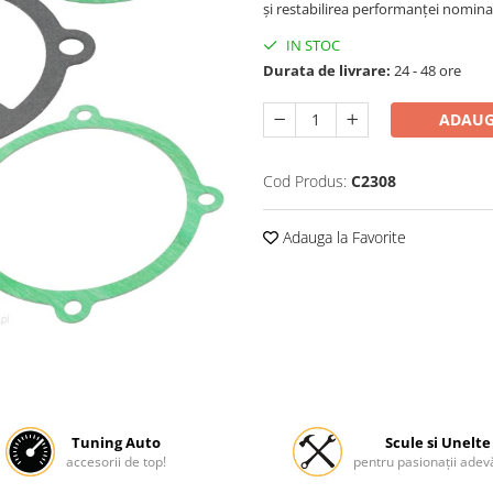
și restabilirea performanței nomina
IN STOC
Durata de livrare:
24 - 48 ore
ADAUG
Cod Produs:
C2308
Adauga la Favorite
Tuning Auto
Scule si Unelte
accesorii de top!
pentru pasionații adevă