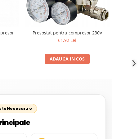
mpresor
Presostat pentru compresor 230V
Presostat
61,92 Lei
ADAUGA IN COS
AutoNecesar.ro
rincipale