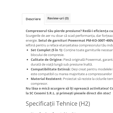
Protectia muncii
Scule Pneumatice
Review-uri
(0)
Descriere
Slefuitoare
Suport auto
Compresorul tău pierde presiune? Redă-i eficiența cu 
Scurgerile de aer nu doar că scad performanța, dar forțea
Suport motocicleta
energie.
Setul de garnituri Powermat PM-KO-300T-400
ieftină pentru a reface etanșeitatea compresorului tău indu
Surubelnite
Set Complet (5 în 1):
Conține toate garniturile necesar
Tunuri de caldura si aeroteme
blocului de compresie.
Calitate de Origine:
Piesă originală Powermat, garantâ
Utilaje constructie
durată de viață lungă sub presiune înaltă.
Compatibilitate Extinsă:
Deși creat pentru modelele
este compatibil cu marea majoritate a compresoarelor c
Material Rezistent:
Proiectat să reziste la ciclurile ter
compresor.
Nu lăsa o mică scurgere să îți oprească activitatea! 
la SC Cesomi S.R.L. și primești piesele direct din stoc!
Specificații Tehnice (H2)