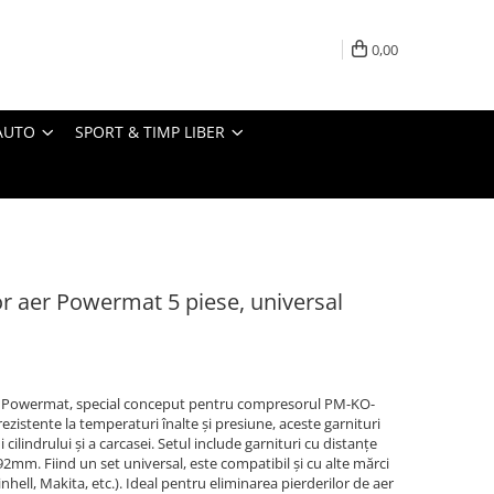
0,00
AUTO
SPORT & TIMP LIBER
r aer Powermat 5 piese, universal
ale Powermat, special conceput pentru compresorul PM-KO-
ezistente la temperaturi înalte și presiune, aceste garnituri
cilindrului și a carcasei. Setul include garnituri cu distanțe
mm. Fiind un set universal, este compatibil și cu alte mărci
ell, Makita, etc.). Ideal pentru eliminarea pierderilor de aer