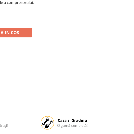
le a compresorului.
A IN COS
Casa si Gradina
rați!
O gamă completă!