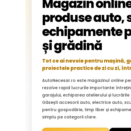
Magazin online
produse auto, s
echipamente p
și grădină
Tot ce ai nevoie pentru mașină, gar
proiectele practice de zi cu zi, înt
AutoNecesar.ro este magazinul online pe
rezolve rapid lucrurile importante: întreț
garajului, echiparea atelierului și lucrările
Găsești accesorii auto, electrice auto, sc
pentru gospodărie, timp liber și echipam
simplu pe categorii clare.