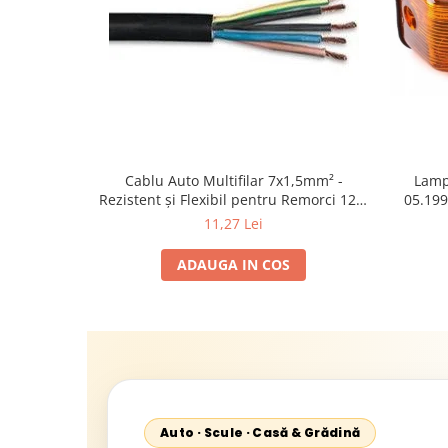
Cablu Auto Multifilar 7x1,5mm² -
Lamp
Rezistent și Flexibil pentru Remorci 12V-
05.199
24V
1995-2
11,27 Lei
2002; U
Sta
ADAUGA IN COS
Auto · Scule · Casă & Grădină