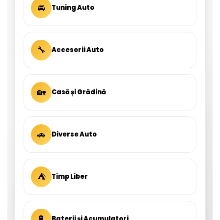
🚘
Tuning Auto
🔧
Accesorii Auto
🏡
Casă și Grădină
🚗
Diverse Auto
⛺
Timp Liber
🔋
Baterii și Acumulatori