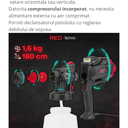
setare orizontala sau verticala.
Datorita
compresorului incorporat
, nu necesita
alimentare externa cu aer comprimat.
Porniti declansatorul pistolului cu reglarea
debitului de vopsea.