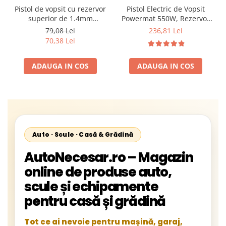
Pistol de vopsit cu rezervor
Pistol Electric de Vopsit
superior de 1.4mm
Powermat 550W, Rezervor
tehnologia HVLP
800 ml, Debit 350 ml/min, 3
79,08 Lei
236,81 Lei
Duze Incluse (1.0 / 1.8 / 2.5
70,38 Lei
mm)
ADAUGA IN COS
ADAUGA IN COS
Auto · Scule · Casă & Grădină
AutoNecesar.ro – Magazin
online de produse auto,
scule și echipamente
pentru casă și grădină
Tot ce ai nevoie pentru mașină, garaj,