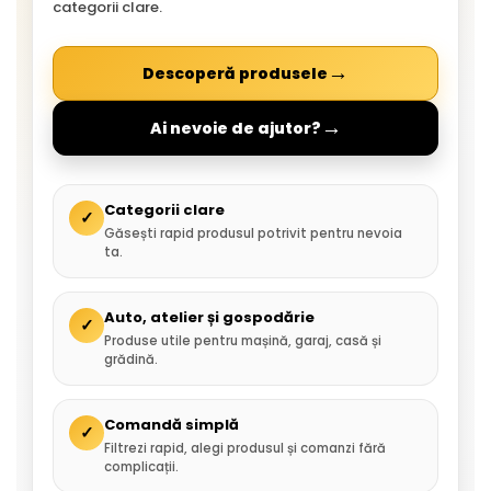
categorii clare.
→
Descoperă produsele
→
Ai nevoie de ajutor?
Categorii clare
✓
Găsești rapid produsul potrivit pentru nevoia
ta.
Auto, atelier și gospodărie
✓
Produse utile pentru mașină, garaj, casă și
grădină.
Comandă simplă
✓
Filtrezi rapid, alegi produsul și comanzi fără
complicații.