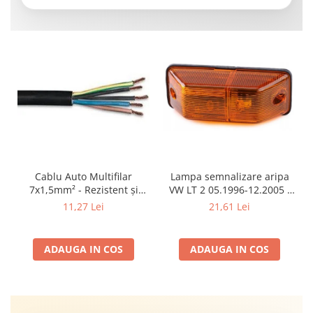
Cablu Auto Multifilar
Lampa semnalizare aripa
7x1,5mm² - Rezistent și
VW LT 2 05.1996-12.2005 ;
Flexibil pentru Remorci 12V-
Mercedes Sprinter 1995-
11,27 Lei
21,61 Lei
24V
2002, 512D-814 DA; Actros
1996-2002; Unimog 1949-;
Neoplan Euroliner,
ADAUGA IN COS
ADAUGA IN COS
Starliner,Centroliner,
Cityliner;