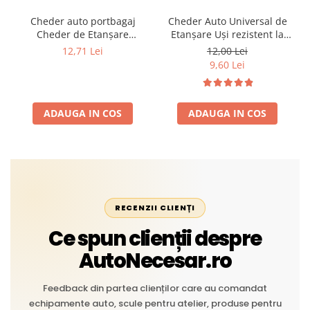
Cheder auto portbagaj
Cheder Auto Universal de
Cheder de Etanșare
Etanșare Uși rezistent la
Profesional din Cauciuc -
intemperii, raze UV,
12,71 Lei
12,00 Lei
Rezistent la Apă și
îmbătrânire și temperaturi
9,60 Lei
Temperaturi Înalte, Multi-
extreme
Aplicații Vânzare la Metru
Liniar
ADAUGA IN COS
ADAUGA IN COS
RECENZII CLIENȚI
Ce spun clienții despre
AutoNecesar.ro
Feedback din partea clienților care au comandat
echipamente auto, scule pentru atelier, produse pentru