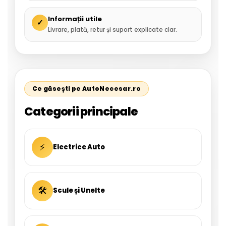
Informații utile
✓
Livrare, plată, retur și suport explicate clar.
Ce găsești pe AutoNecesar.ro
Categorii principale
⚡
Electrice Auto
🛠
Scule și Unelte