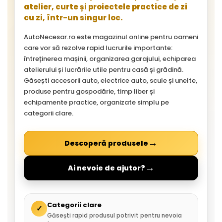
atelier, curte și proiectele practice de zi
cu zi, într-un singur loc.
AutoNecesar.ro este magazinul online pentru oameni
care vor să rezolve rapid lucrurile importante:
întreținerea mașinii, organizarea garajului, echiparea
atelierului și lucrările utile pentru casă și grădină.
Găsești accesorii auto, electrice auto, scule și unelte,
produse pentru gospodărie, timp liber și
echipamente practice, organizate simplu pe
categorii clare.
→
Descoperă produsele
→
Ai nevoie de ajutor?
Categorii clare
✓
Găsești rapid produsul potrivit pentru nevoia