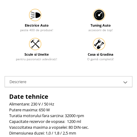
Electrice Auto
Tuning Auto
peste 400 de produse!
accesorii de top!
Scule si Unelte
Casa si Gradina
pentru pasionații adevărați!
O gamă completă!
Descriere
Date tehnice
Alimentare: 230 V / 50 Hz
Putere maxima: 650 W
Turatia motorului fara sarcina: 32000 rpm
Capacitate rezervor de vopsea: 1200 ml
Vascozitatea maxima a vopselei: 80 DIN-sec.
Dimensiunea duzei: 1,0 / 1,8 / 2,5 mm