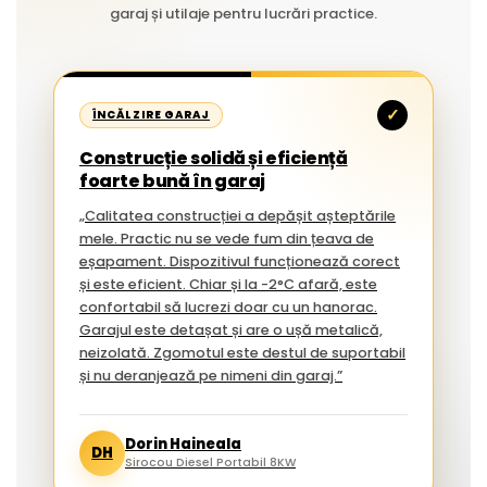
garaj și utilaje pentru lucrări practice.
✓
ÎNCĂLZIRE GARAJ
Construcție solidă și eficiență
foarte bună în garaj
„Calitatea construcției a depășit așteptările
mele. Practic nu se vede fum din țeava de
eșapament. Dispozitivul funcționează corect
și este eficient. Chiar și la -2°C afară, este
confortabil să lucrezi doar cu un hanorac.
Garajul este detașat și are o ușă metalică,
neizolată. Zgomotul este destul de suportabil
și nu deranjează pe nimeni din garaj.”
Dorin Haineala
DH
Sirocou Diesel Portabil 8KW