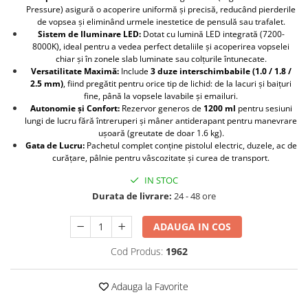
Pressure) asigură o acoperire uniformă și precisă, reducând pierderile
Protectia muncii
de vopsea și eliminând urmele inestetice de pensulă sau trafalet.
Sistem de Iluminare LED:
Dotat cu lumină LED integrată (7200-
Scule Pneumatice
8000K), ideal pentru a vedea perfect detaliile și acoperirea vopselei
chiar și în zonele slab luminate sau colțurile întunecate.
Slefuitoare
Versatilitate Maximă:
Include
3 duze interschimbabile (1.0 / 1.8 /
Suport auto
2.5 mm)
, fiind pregătit pentru orice tip de lichid: de la lacuri și baițuri
fine, până la vopsele lavabile și emailuri.
Suport motocicleta
Autonomie și Confort:
Rezervor generos de
1200 ml
pentru sesiuni
lungi de lucru fără întreruperi și mâner antiderapant pentru manevrare
Surubelnite
ușoară (greutate de doar 1.6 kg).
Tunuri de caldura si aeroteme
Gata de Lucru:
Pachetul complet conține pistolul electric, duzele, ac de
curățare, pâlnie pentru vâscozitate și curea de transport.
Utilaje constructie
IN STOC
Durata de livrare:
24 - 48 ore
ADAUGA IN COS
Cod Produs:
1962
Adauga la Favorite