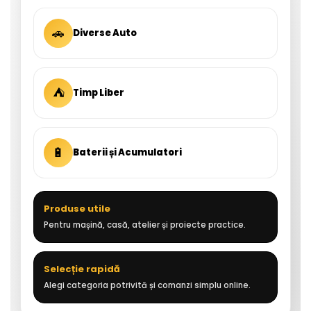
🚗
Diverse Auto
⛺
Timp Liber
🔋
Baterii și Acumulatori
Produse utile
Pentru mașină, casă, atelier și proiecte practice.
Selecție rapidă
Alegi categoria potrivită și comanzi simplu online.