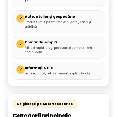
ta.
Auto, atelier și gospodărie
✓
Produse utile pentru mașină, garaj, casă și
grădină.
Comandă simplă
✓
Filtrezi rapid, alegi produsul și comanzi fără
complicații.
Informații utile
✓
Livrare, plată, retur și suport explicate clar.
Ce găsești pe AutoNecesar.ro
Categorii principale