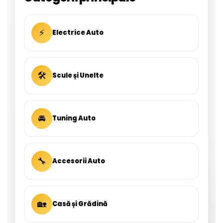
⚡
Electrice Auto
🛠
Scule și Unelte
🚘
Tuning Auto
🔧
Accesorii Auto
🏡
Casă și Grădină