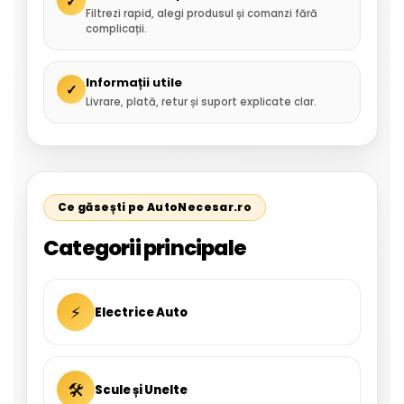
✓
Filtrezi rapid, alegi produsul și comanzi fără
complicații.
Informații utile
✓
Livrare, plată, retur și suport explicate clar.
Ce găsești pe AutoNecesar.ro
Categorii principale
⚡
Electrice Auto
🛠
Scule și Unelte