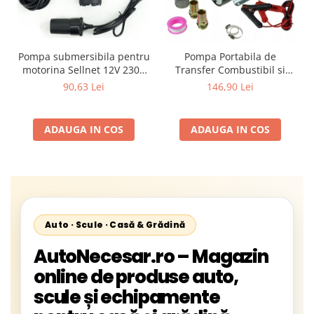
Pompa submersibila pentru
Pompa Portabila de
motorina Sellnet 12V 230V
Transfer Combustibil si
38mm cu adaptor pentru
Motorina Mini CPN 12V,
90,63 Lei
146,90 Lei
bricheta SN909-230V
180W, Debit 50 l/min,
Absorbire 1 Tol (1"), Kit
Conectori si Filtru Incluse
ADAUGA IN COS
ADAUGA IN COS
Auto · Scule · Casă & Grădină
AutoNecesar.ro – Magazin
online de produse auto,
scule și echipamente