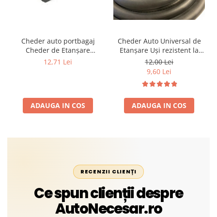
Cheder auto portbagaj
Cheder Auto Universal de
Cheder de Etanșare
Etanșare Uși rezistent la
Profesional din Cauciuc -
intemperii, raze UV,
12,71 Lei
12,00 Lei
Rezistent la Apă și
îmbătrânire și temperaturi
9,60 Lei
Temperaturi Înalte, Multi-
extreme
Aplicații Vânzare la Metru
Liniar
ADAUGA IN COS
ADAUGA IN COS
RECENZII CLIENȚI
Ce spun clienții despre
AutoNecesar.ro