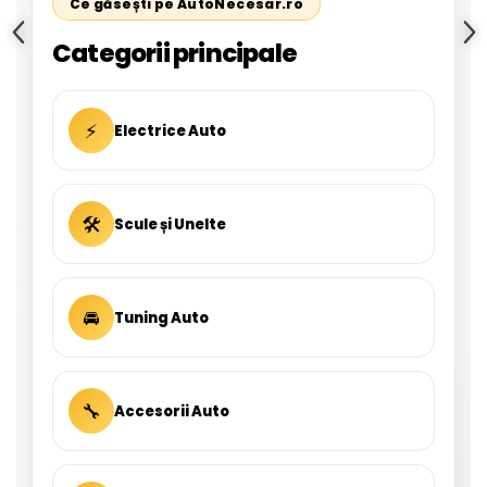
Ce găsești pe AutoNecesar.ro
Categorii principale
⚡
Electrice Auto
🛠
Scule și Unelte
🚘
Tuning Auto
🔧
Accesorii Auto