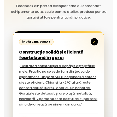
Feedback din partea clienților care au comandat
echipamente auto, scule pentru atelier, produse pentru
garaj și utilaje pentru lucrări practice.
✓
ÎNCĂLZIRE GARAJ
Construcție solidă și eficiență
foarte bună în garaj
„Calitatea construcției a depășit așteptările
mele. Practic nu se vede fum din țeava de
eșapament. Dispozitivul funcționează corect
și este eficient. Chiar și la -2°C afară, este
confortabil să lucrezi doar cu un hanorac.
Garajul este detașat și are o ușă metalică,
neizolată. Zgomotul este destul de suportabil
și nu deranjează pe nimeni din garaj.”