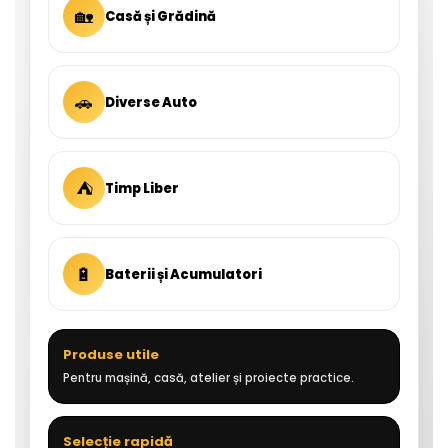
🏡
Casă și Grădină
🚗
Diverse Auto
⛺
Timp Liber
🔋
Baterii și Acumulatori
Produse utile
Pentru mașină, casă, atelier și proiecte practice.
Selecție rapidă