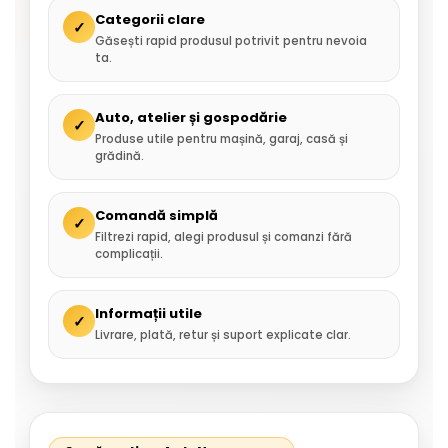
Categorii clare
✓
Găsești rapid produsul potrivit pentru nevoia
ta.
Auto, atelier și gospodărie
✓
Produse utile pentru mașină, garaj, casă și
grădină.
Comandă simplă
✓
Filtrezi rapid, alegi produsul și comanzi fără
complicații.
Informații utile
✓
Livrare, plată, retur și suport explicate clar.