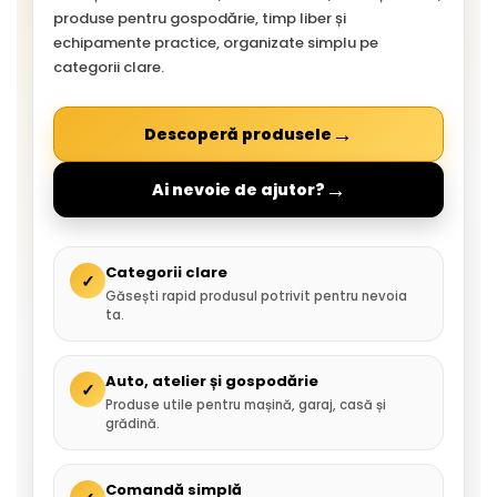
produse pentru gospodărie, timp liber și
echipamente practice, organizate simplu pe
categorii clare.
→
Descoperă produsele
→
Ai nevoie de ajutor?
Categorii clare
✓
Găsești rapid produsul potrivit pentru nevoia
ta.
Auto, atelier și gospodărie
✓
Produse utile pentru mașină, garaj, casă și
grădină.
Comandă simplă