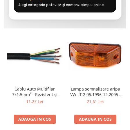
Alegi categoria potrivită și comanzi simplu online.
Cablu Auto Multifilar
Lampa semnalizare aripa
7x1,5mm² - Rezistent și
VW LT 2 05.1996-12.2005 ;
Flexibil pentru Remorci 12V-
Mercedes Sprinter 1995-
11,27 Lei
21,61 Lei
24V
2002, 512D-814 DA; Actros
1996-2002; Unimog 1949-;
Neoplan Euroliner,
ADAUGA IN COS
ADAUGA IN COS
Starliner,Centroliner,
Cityliner;