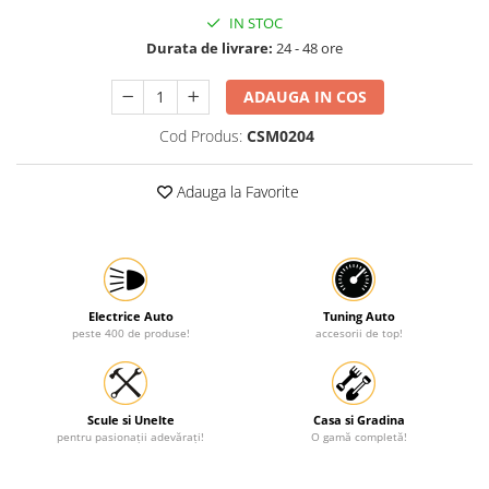
IN STOC
Protectia muncii
Durata de livrare:
24 - 48 ore
Scule Pneumatice
Slefuitoare
ADAUGA IN COS
Suport auto
Cod Produs:
CSM0204
Suport motocicleta
Adauga la Favorite
Surubelnite
Tunuri de caldura si aeroteme
Utilaje constructie
Electrice Auto
Tuning Auto
peste 400 de produse!
accesorii de top!
Scule si Unelte
Casa si Gradina
pentru pasionații adevărați!
O gamă completă!