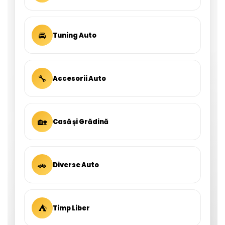
🚘
Tuning Auto
🔧
Accesorii Auto
🏡
Casă și Grădină
🚗
Diverse Auto
⛺
Timp Liber