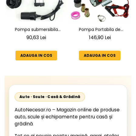
Pompa submersibila
Pompa Portabila de
pentru motorina Sellnet
Transfer Combustibil si
90,63 Lei
146,90 Lei
12V 230V 38mm cu
Motorina Mini CPN 12V,
adaptor pentru bricheta
180W, Debit 50 l/min,
SN909-230V
Absorbire 1 Tol (1"), Kit
ADAUGA IN COS
ADAUGA IN COS
Conectori si Filtru Incluse
Auto · Scule · Casă & Grădină
AutoNecesar.ro – Magazin online de produse
auto, scule și echipamente pentru casă și
grădină
Tot ce ai nevoie pentru mașină, garaj, atelier,