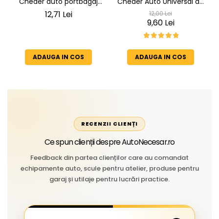
Cheder auto portbagaj
Cheder Auto Universal de
Cheder de Etanșare
Etanșare Uși rezistent la
12,71 Lei
12,00 Lei
Profesional din Cauciuc -
intemperii, raze UV,
9,60 Lei
Rezistent la Apă și
îmbătrânire și temperaturi
Temperaturi Înalte, Multi-
extreme
Aplicații Vânzare la Metru
ADAUGA IN COS
ADAUGA IN COS
Liniar
RECENZII CLIENȚI
Ce spun clienții despre AutoNecesar.ro
Feedback din partea clienților care au comandat
echipamente auto, scule pentru atelier, produse pentru
garaj și utilaje pentru lucrări practice.