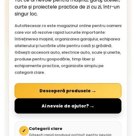
curte și proiectele practice de zi cu zi, într-un
singur loc.
AutoNecesar.ro este magazinul online pentru oameni
care vor să rezolve rapid lucrurile importante:
întreținerea mașinii, organizarea garajului, echiparea
atelierului și lucrările utile pentru casă și grădină.
Găsești accesorii auto, electrice auto, scule și unelte,
produse pentru gospodărie, timp liber și
echipamente practice, organizate simplu pe
categorii clare.
→
Descoperă produsele
→
Ai nevoie de ajutor?
Categorii clare
✓
Găsești rapid produsul potrivit pentru nevoia