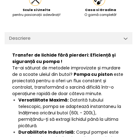
Scule si Unelte
Casa si Gradina
pentru pasionații adevărați!
O gamă completă!
Descriere
Transfer de lichide fără pierderi: Eficiență și
siguranță cu pompa !
Te-ai săturat de metodele improvizate și murdare
de a scoate uleiul din butoi?
Pompa cu piston
este
proiectată pentru a oferi un flux constant și
controlat, transformând o sarcină dificilă într-o
operațiune rapidă de doar câteva minute.
Versatilitate Maximă:
Datorită tubului
telescopic, pompa se adaptează instantaneu la
înălțimea oricărui butoi (60L - 200L),
permițându-ți să extragi lichidul până la ultima
picătură.
Durabilitate Industrială:
Corpul pompei este