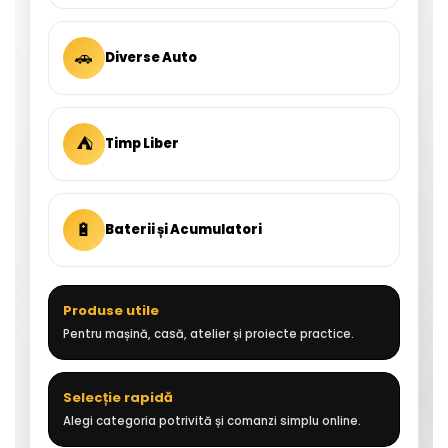
🚗
Diverse Auto
⛺
Timp Liber
🔋
Baterii și Acumulatori
Produse utile
Pentru mașină, casă, atelier și proiecte practice.
Selecție rapidă
Alegi categoria potrivită și comanzi simplu online.