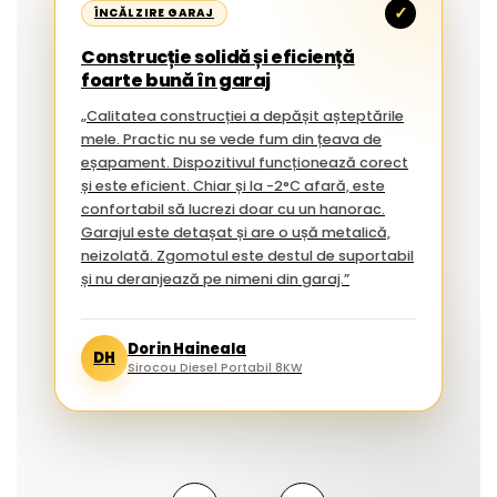
✓
ÎNCĂLZIRE GARAJ
Construcție solidă și eficiență
foarte bună în garaj
„Calitatea construcției a depășit așteptările
mele. Practic nu se vede fum din țeava de
eșapament. Dispozitivul funcționează corect
și este eficient. Chiar și la -2°C afară, este
confortabil să lucrezi doar cu un hanorac.
Garajul este detașat și are o ușă metalică,
neizolată. Zgomotul este destul de suportabil
și nu deranjează pe nimeni din garaj.”
Dorin Haineala
DH
Sirocou Diesel Portabil 8KW