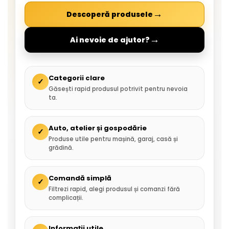
→
Descoperă produsele
→
Ai nevoie de ajutor?
Categorii clare
✓
Găsești rapid produsul potrivit pentru nevoia
ta.
Auto, atelier și gospodărie
✓
Produse utile pentru mașină, garaj, casă și
grădină.
Comandă simplă
✓
Filtrezi rapid, alegi produsul și comanzi fără
complicații.
Informații utile