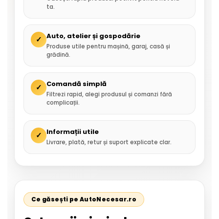
ta.
Auto, atelier și gospodărie
✓
Produse utile pentru mașină, garaj, casă și
grădină.
Comandă simplă
✓
Filtrezi rapid, alegi produsul și comanzi fără
complicații.
Informații utile
✓
Livrare, plată, retur și suport explicate clar.
Ce găsești pe AutoNecesar.ro