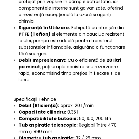
protejat prin vopsire în câmp electrostatic, iar
componentele interne sunt galvanizate, oferind
o rezistență excepțională la uzură și agenți
chimici.
Siguranță în Utilizare:
Echipată cu etanșări din
PTFE (Teflon)
și elemente din cauciuc rezistent
la ulei, pompa este ideală pentru transferul
substanțelor inflamabile, asigurând o funcționare
fără scurgeri.
Debit Impresionant:
Cu o eficiență de
20 litri
pe minut
, poți umple canistre sau rezervoare
rapid, economisind timp prețios în fiecare zi de
lucru.
Specificații Tehnice
Debit (Eficiență):
aprox. 20 L/min
Capacitate cilindru:
0.35 l
Compatibilitate butoaie:
50, 100, 200 litri
Tub aspirație telescopic:
Reglabil între 470
mm și 890 mm
Diametru tub aspirație:
32 / 25 mm