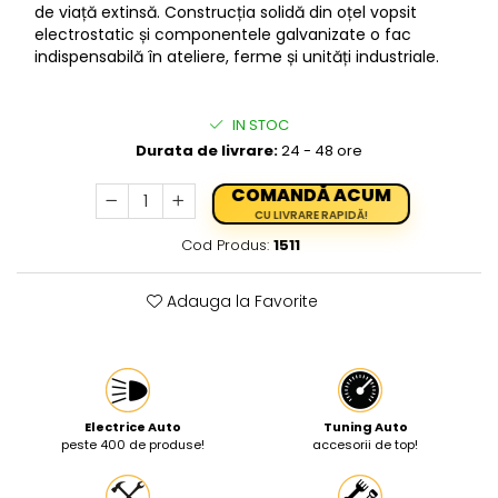
de viață extinsă. Construcția solidă din oțel vopsit
Protectia muncii
electrostatic și componentele galvanizate o fac
indispensabilă în ateliere, ferme și unități industriale.
Scule Pneumatice
Slefuitoare
IN STOC
Suport auto
Durata de livrare:
24 - 48 ore
Suport motocicleta
COMANDĂ ACUM
Surubelnite
CU LIVRARE RAPIDĂ!
Tunuri de caldura si aeroteme
Cod Produs:
1511
Utilaje constructie
Adauga la Favorite
Electrice Auto
Tuning Auto
peste 400 de produse!
accesorii de top!