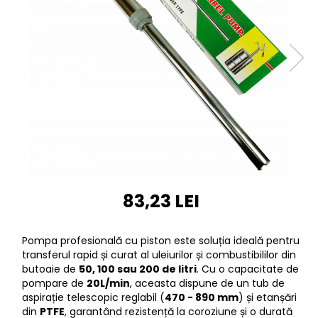
Furtune de gradina
compresoare
Mixere
Cricuri Auto Hidraulice
Pneumatice si Trapezoidale
Motocositoare si Motosape
Cricuri hidraulice
Nivela laser
Cricuri pneumatice
Pistol de vopsit
Cricuri trapezoidale
Pompe
Feon Electric
Rotopercutoare si bormasini
Generatoare curent
Taiat gresie si faianta
Gresoare
Uz intern
Macarale și vinciuri
83,23 LEI
Ventilatoare radiatoare
Masini de gaurit si Insurubat
umidificatoare
Motoare electrice
Pompa profesională cu piston este soluția ideală pentru
Pistol de Lipit
transferul rapid și curat al uleiurilor și combustibililor din
butoaie de
50, 100 sau 200 de litri
. Cu o capacitate de
Polizoare
pompare de
20L/min
, aceasta dispune de un tub de
Pompe Combustibil
aspirație telescopic reglabil (
470 - 890 mm
) și etanșări
din
PTFE
, garantând rezistență la coroziune și o durată
Prelungitoare