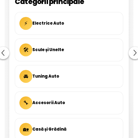
Categorii principale
⚡
Electrice Auto
🛠
Scule și Unelte
🚘
Tuning Auto
🔧
Accesorii Auto
🏡
Casă și Grădină