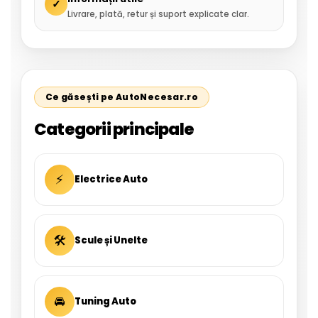
✓
Livrare, plată, retur și suport explicate clar.
Ce găsești pe AutoNecesar.ro
Categorii principale
⚡
Electrice Auto
🛠
Scule și Unelte
🚘
Tuning Auto