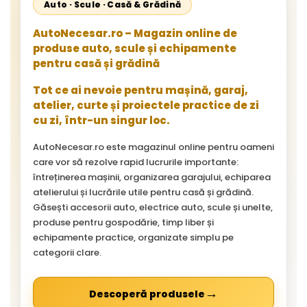
Auto · Scule · Casă & Grădină
AutoNecesar.ro – Magazin online de
produse auto, scule și echipamente
pentru casă și grădină
Tot ce ai nevoie pentru mașină, garaj,
atelier, curte și proiectele practice de zi
cu zi, într-un singur loc.
AutoNecesar.ro este magazinul online pentru oameni
care vor să rezolve rapid lucrurile importante:
întreținerea mașinii, organizarea garajului, echiparea
atelierului și lucrările utile pentru casă și grădină.
Găsești accesorii auto, electrice auto, scule și unelte,
produse pentru gospodărie, timp liber și
echipamente practice, organizate simplu pe
categorii clare.
→
Descoperă produsele