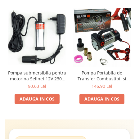
Pompa submersibila pentru
Pompa Portabila de
motorina Sellnet 12V 230V
Transfer Combustibil si
38mm cu adaptor pentru
Motorina Mini CPN 12V,
90,63 Lei
146,90 Lei
bricheta SN909-230V
180W, Debit 50 l/min,
Absorbire 1 Tol (1"), Kit
ADAUGA IN COS
ADAUGA IN COS
Conectori si Filtru Incluse