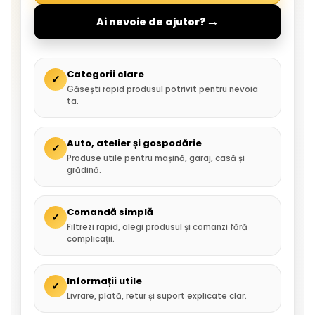
→
Ai nevoie de ajutor?
Categorii clare
✓
Găsești rapid produsul potrivit pentru nevoia
ta.
Auto, atelier și gospodărie
✓
Produse utile pentru mașină, garaj, casă și
grădină.
Comandă simplă
✓
Filtrezi rapid, alegi produsul și comanzi fără
complicații.
Informații utile
✓
Livrare, plată, retur și suport explicate clar.