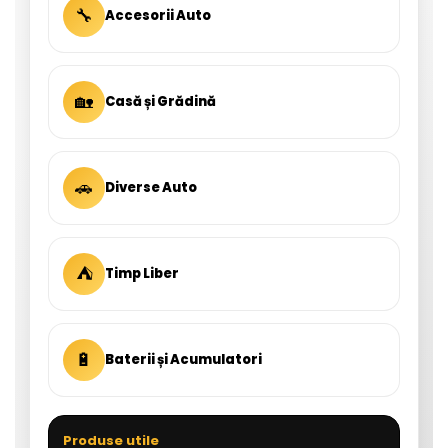
🔧
Accesorii Auto
🏡
Casă și Grădină
🚗
Diverse Auto
⛺
Timp Liber
🔋
Baterii și Acumulatori
Produse utile