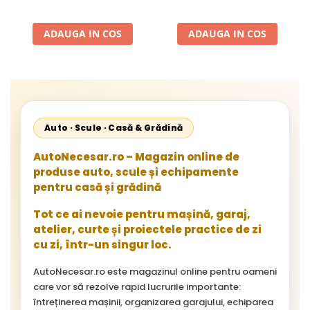
24V
2002, 512D-814 DA; Actros
1996-2002; Unimog 1949-;
Neoplan Euroliner,
ADAUGA IN COS
ADAUGA IN COS
Starliner,Centroliner,
Cityliner;
Auto · Scule · Casă & Grădină
AutoNecesar.ro – Magazin online de
produse auto, scule și echipamente
pentru casă și grădină
Tot ce ai nevoie pentru mașină, garaj,
atelier, curte și proiectele practice de zi
cu zi, într-un singur loc.
AutoNecesar.ro este magazinul online pentru oameni
care vor să rezolve rapid lucrurile importante:
întreținerea mașinii, organizarea garajului, echiparea