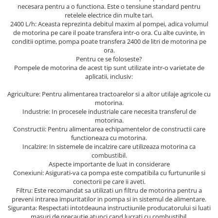
necesara pentru a o functiona. Este o tensiune standard pentru
Protectia muncii
retelele electrice din multe tari.
2400 L/h: Aceasta reprezinta debitul maxim al pompei, adica volumul
Scule Pneumatice
de motorina pe care il poate transfera intr-o ora. Cu alte cuvinte, in
conditii optime, pompa poate transfera 2400 de litri de motorina pe
Slefuitoare
ora.
Suport auto
Pentru ce se foloseste?
Pompele de motorina de acest tip sunt utilizate intr-o varietate de
Suport motocicleta
aplicatii, inclusiv:
Surubelnite
Agriculture: Pentru alimentarea tractoarelor si a altor utilaje agricole cu
motorina.
Tunuri de caldura si aeroteme
Industrie: In procesele industriale care necesita transferul de
Utilaje constructie
motorina.
Constructii: Pentru alimentarea echipamentelor de constructii care
functioneaza cu motorina.
Incalzire: In sistemele de incalzire care utilizeaza motorina ca
combustibil.
Aspecte importante de luat in considerare
Conexiuni: Asigurati-va ca pompa este compatibila cu furtunurile si
conectorii pe care ii aveti.
Filtru: Este recomandat sa utilizati un filtru de motorina pentru a
preveni intrarea impuritatilor in pompa si in sistemul de alimentare.
Siguranta: Respectati intotdeauna instructiunile producatorului si luati
masuri de precautie atunci cand lucrati cu combustibil.