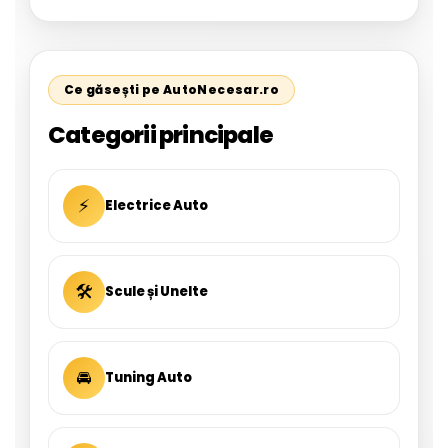
Ce găsești pe AutoNecesar.ro
Categorii principale
⚡
Electrice Auto
🛠
Scule și Unelte
🚘
Tuning Auto