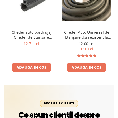
Cheder auto portbagaj
Cheder Auto Universal de
Cheder de Etanșare
Etanșare Uși rezistent la
Profesional din Cauciuc -
intemperii, raze UV,
12,71 Lei
12,00 Lei
Rezistent la Apă și
îmbătrânire și temperaturi
9,60 Lei
Temperaturi Înalte, Multi-
extreme
Aplicații Vânzare la Metru
Liniar
ADAUGA IN COS
ADAUGA IN COS
RECENZII CLIENȚI
Ce spun clienții despre