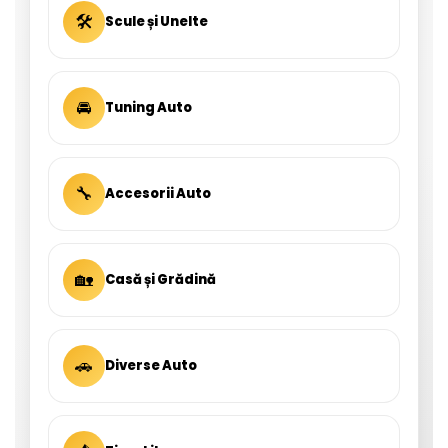
🛠
Scule și Unelte
🚘
Tuning Auto
🔧
Accesorii Auto
🏡
Casă și Grădină
🚗
Diverse Auto