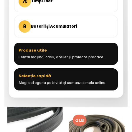
⛺
Timp Liber
🔋
Baterii și Acumulatori
Produse utile
Pentru mașină, casă, atelier și proiecte practice.
Selecție rapidă
Alegi categoria potrivită și comanzi simplu online.
-2 LEI