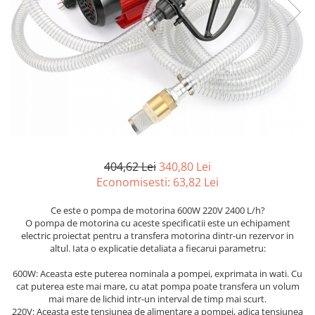
Furtune de gradina
compresoare
Mixere
Cricuri Auto Hidraulice
Pneumatice si Trapezoidale
Motocositoare si Motosape
Cricuri hidraulice
Nivela laser
Cricuri pneumatice
Pistol de vopsit
Cricuri trapezoidale
Pompe
Feon Electric
Rotopercutoare si bormasini
Generatoare curent
Taiat gresie si faianta
Gresoare
404,62 Lei
340,80 Lei
Uz intern
Economisesti:
63,82
Lei
Macarale și vinciuri
Ventilatoare radiatoare
Masini de gaurit si Insurubat
Ce este o pompa de motorina 600W 220V 2400 L/h?
umidificatoare
O pompa de motorina cu aceste specificatii este un echipament
Motoare electrice
electric proiectat pentru a transfera motorina dintr-un rezervor in
Pistol de Lipit
altul. Iata o explicatie detaliata a fiecarui parametru:
Polizoare
600W: Aceasta este puterea nominala a pompei, exprimata in wati. Cu
cat puterea este mai mare, cu atat pompa poate transfera un volum
Pompe Combustibil
mai mare de lichid intr-un interval de timp mai scurt.
220V: Aceasta este tensiunea de alimentare a pompei, adica tensiunea
Prelungitoare