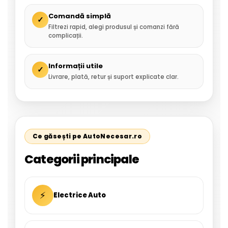
Comandă simplă
✓
Filtrezi rapid, alegi produsul și comanzi fără
complicații.
Informații utile
✓
Livrare, plată, retur și suport explicate clar.
Ce găsești pe AutoNecesar.ro
Categorii principale
⚡
Electrice Auto