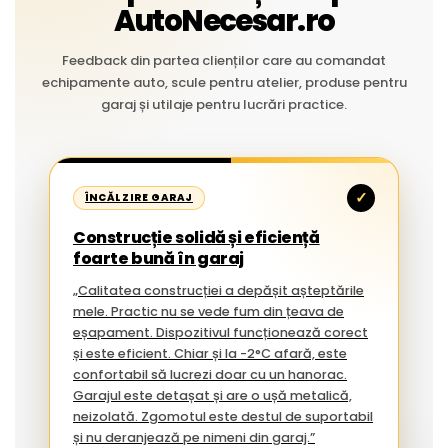
AutoNecesar.ro
Feedback din partea clienților care au comandat
echipamente auto, scule pentru atelier, produse pentru
garaj și utilaje pentru lucrări practice.
✓
ÎNCĂLZIRE GARAJ
Construcție solidă și eficiență
foarte bună în garaj
„Calitatea construcției a depășit așteptările
mele. Practic nu se vede fum din țeava de
eșapament. Dispozitivul funcționează corect
și este eficient. Chiar și la -2°C afară, este
confortabil să lucrezi doar cu un hanorac.
Garajul este detașat și are o ușă metalică,
neizolată. Zgomotul este destul de suportabil
și nu deranjează pe nimeni din garaj.”