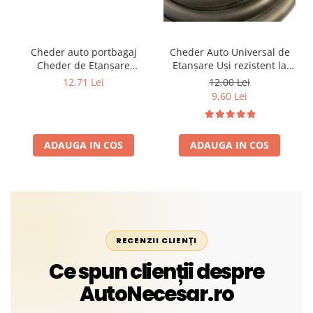
Cheder auto portbagaj
Cheder Auto Universal de
Cheder de Etanșare
Etanșare Uși rezistent la
Profesional din Cauciuc -
intemperii, raze UV,
12,71 Lei
12,00 Lei
Rezistent la Apă și
îmbătrânire și temperaturi
9,60 Lei
Temperaturi Înalte, Multi-
extreme
Aplicații Vânzare la Metru
Liniar
ADAUGA IN COS
ADAUGA IN COS
RECENZII CLIENȚI
Ce spun clienții despre
AutoNecesar.ro