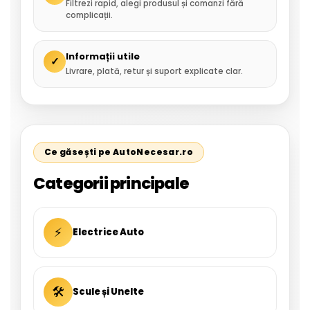
Filtrezi rapid, alegi produsul și comanzi fără
complicații.
Informații utile
✓
Livrare, plată, retur și suport explicate clar.
Ce găsești pe AutoNecesar.ro
Categorii principale
⚡
Electrice Auto
🛠
Scule și Unelte