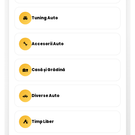
🚘
Tuning Auto
🔧
Accesorii Auto
🏡
Casă și Grădină
🚗
Diverse Auto
⛺
Timp Liber