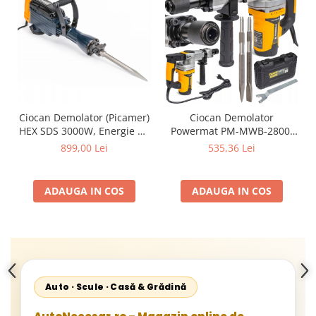
Ciocan Demolator (Picamer)
Ciocan Demolator
HEX SDS 3000W, Energie de
Powermat PM-MWB-2800,
Impact 45J, Prindere HEX
2800W, 15 J, Prindere HEX
899,00 Lei
535,36 Lei
30mm, 12.5 kg
17mm
ADAUGA IN COS
ADAUGA IN COS
Auto · Scule · Casă & Grădină