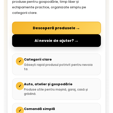
produse pentru gospodărie, timp liber și
echipamente practice, organizate simplu pe
categorii clare.
→
Descoperă produsele
→
Ai nevoie de ajutor?
Categorii clare
✓
Găsești rapid produsul potrivit pentru nevoia
ta.
Auto, atelier și gospodărie
✓
Produse utile pentru mașină, garaj, casă și
grădină.
Comandă simplă
✓