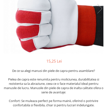
Furtune de gradina
compresoare
Mixere
Cricuri Auto Hidraulice
Pneumatice si Trapezoidale
Motocositoare si Motosape
Cricuri hidraulice
Nivela laser
Cricuri pneumatice
Pistol de vopsit
Cricuri trapezoidale
Pompe
Feon Electric
Rotopercutoare si bormasini
Generatoare curent
Taiat gresie si faianta
Gresoare
Uz intern
15,25 Lei
Macarale și vinciuri
Ventilatoare radiatoare
Masini de gaurit si Insurubat
De ce sa alegi manusi din piele de capra pentru asamblare?
umidificatoare
Motoare electrice
Pielea de capra este renumita pentru moliciunea, durabilitatea si
rezistenta sa la abraziune, ceea ce o face materialul ideal pentru
Pistol de Lipit
manusile de lucru. Manusile din piele de capra de inalta calitate ofera o
Polizoare
serie de avantaje:
Pompe Combustibil
Confort: Se muleaza perfect pe forma mainii, oferind o potrivire
confortabila si flexibila, chiar si pentru lucrari indelungate.
Prelungitoare