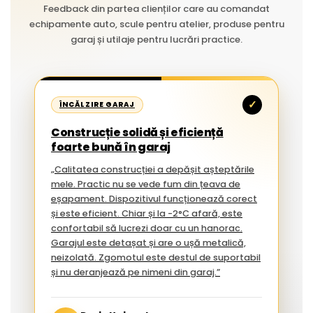
Feedback din partea clienților care au comandat
echipamente auto, scule pentru atelier, produse pentru
garaj și utilaje pentru lucrări practice.
✓
ÎNCĂLZIRE GARAJ
Construcție solidă și eficiență
foarte bună în garaj
„Calitatea construcției a depășit așteptările
mele. Practic nu se vede fum din țeava de
eșapament. Dispozitivul funcționează corect
și este eficient. Chiar și la -2°C afară, este
confortabil să lucrezi doar cu un hanorac.
Garajul este detașat și are o ușă metalică,
neizolată. Zgomotul este destul de suportabil
și nu deranjează pe nimeni din garaj.”