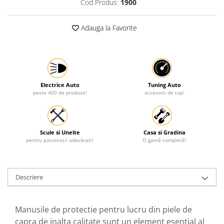
Cod Produs:
1900
Adauga la Favorite
Electrice Auto
Tuning Auto
peste 400 de produse!
accesorii de top!
Scule si Unelte
Casa si Gradina
pentru pasionații adevărați!
O gamă completă!
Descriere
Manusile de protectie pentru lucru din piele de
capra de inalta calitate sunt un element esential al