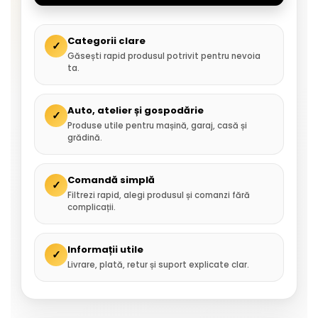
Categorii clare
✓
Găsești rapid produsul potrivit pentru nevoia
ta.
Auto, atelier și gospodărie
✓
Produse utile pentru mașină, garaj, casă și
grădină.
Comandă simplă
✓
Filtrezi rapid, alegi produsul și comanzi fără
complicații.
Informații utile
✓
Livrare, plată, retur și suport explicate clar.