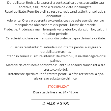
Durabilitate: Rezista la uzura si la contactul cu obiecte ascutite sau
Protectia muncii
abrazive, asigurand o durata de viata indelungata.
Respirabilitate: Permite pielii sa respire, reducand astfel transpiratia si
Scule Pneumatice
disconfortul.
Aderenta: Ofera o aderenta excelenta, ceea ce este esential pentru
Slefuitoare
manipularea obiectelor mici si pentru lucrari de precizie.
Protectie: Protejeaza mainile impotriva taieturilor, abraziunilor, caldurii
Suport auto
si a altor pericole.
Suport motocicleta
Caracteristici cheie ale manusilor din piele de capra de inalta calitate:
Surubelnite
Cusaturi rezistente: Cusaturile sunt intarite pentru a asigura o
durabilitate maxima.
Tunuri de caldura si aeroteme
Intariri in zonele cu uzura intensa: De exemplu, la nivelul degetelor si
Utilaje constructie
palmei.
Material de captuseala confortabil: Pentru a absorbi transpiratia si a
creste confortul.
Tratamente speciale: Pot fi tratate pentru a oferi rezistenta la apa,
uleiuri sau substante chimice.
STOC EPUIZAT
Durata de livrare:
24 - 48 ore
ALERTA STOC