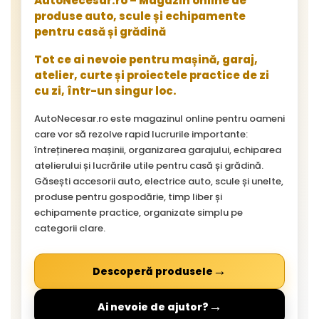
AutoNecesar.ro – Magazin online de
produse auto, scule și echipamente
pentru casă și grădină
Tot ce ai nevoie pentru mașină, garaj,
atelier, curte și proiectele practice de zi
cu zi, într-un singur loc.
AutoNecesar.ro este magazinul online pentru oameni
care vor să rezolve rapid lucrurile importante:
întreținerea mașinii, organizarea garajului, echiparea
atelierului și lucrările utile pentru casă și grădină.
Găsești accesorii auto, electrice auto, scule și unelte,
produse pentru gospodărie, timp liber și
echipamente practice, organizate simplu pe
categorii clare.
→
Descoperă produsele
→
Ai nevoie de ajutor?