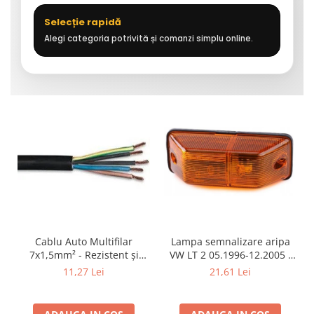
Selecție rapidă
Alegi categoria potrivită și comanzi simplu online.
Cablu Auto Multifilar
Lampa semnalizare aripa
7x1,5mm² - Rezistent și
VW LT 2 05.1996-12.2005 ;
Flexibil pentru Remorci 12V-
Mercedes Sprinter 1995-
11,27 Lei
21,61 Lei
24V
2002, 512D-814 DA; Actros
1996-2002; Unimog 1949-;
Neoplan Euroliner,