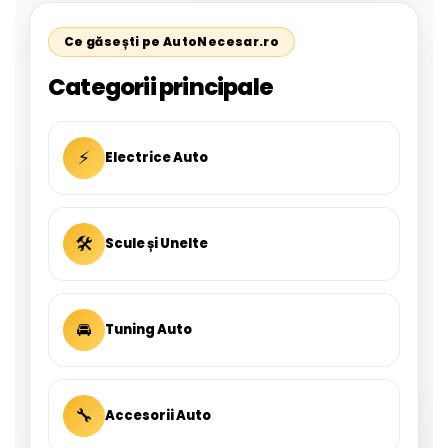
Ce găsești pe AutoNecesar.ro
Categorii principale
⚡
Electrice Auto
🛠
Scule și Unelte
🚘
Tuning Auto
🔧
Accesorii Auto