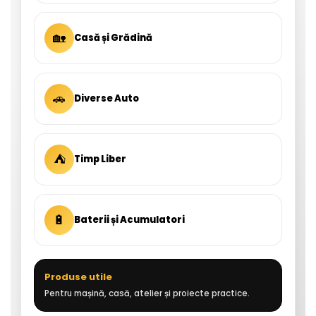
🏡
Casă și Grădină
🚗
Diverse Auto
⛺
Timp Liber
🔋
Baterii și Acumulatori
Produse utile
Pentru mașină, casă, atelier și proiecte practice.