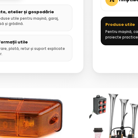
to, atelier și gospodărie
oduse utile pentru mașină, garaj,
să și grădină.
Produse utile
Pentru mașină, cas
proiecte practice
formații utile
rare, plată, retur și suport explicate
r.