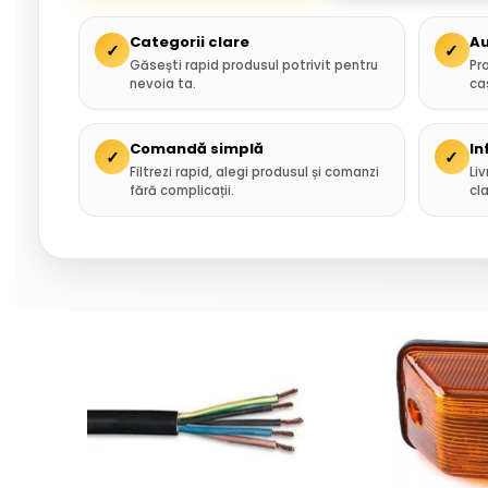
Categorii clare
Au
✓
✓
Găsești rapid produsul potrivit pentru
Pr
nevoia ta.
ca
Comandă simplă
In
✓
✓
Filtrezi rapid, alegi produsul și comanzi
Liv
fără complicații.
cla