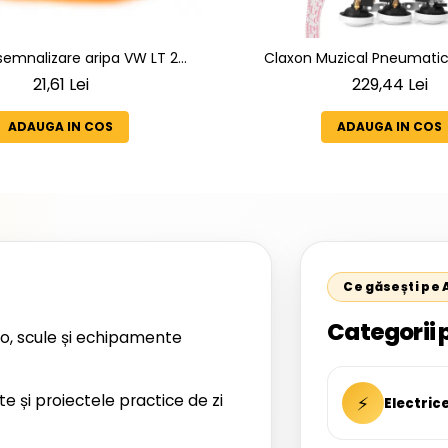
emnalizare aripa VW LT 2
Claxon Muzical Pneumatic 
2005 ; Mercedes Sprinter 1995-
Goarne Cromate Premium |
21,61 Lei
229,44 Lei
D-814 DA; Actros 1996-2002;
Selectabile
1949-; Neoplan Euroliner,
ADAUGA IN COS
ADAUGA IN COS
ner,Centroliner, Cityliner;
Ce găsești pe
Categorii 
o, scule și echipamente
te și proiectele practice de zi
⚡
Electric