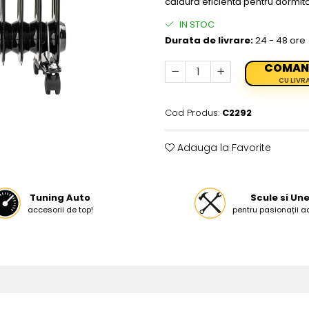
căldură eficientă pentru dormit
IN STOC
Durata de livrare:
24 - 48 ore
COMAN
CU LIVR
Cod Produs:
C2292
Adauga la Favorite
Tuning Auto
Scule si Une
accesorii de top!
pentru pasionații a