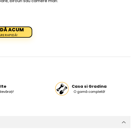
oare, birouri sau camere mari.
DĂ ACUM
ARE RAPIDĂ!
lte
Casa si Gradina
devărați!
O gamă completă!