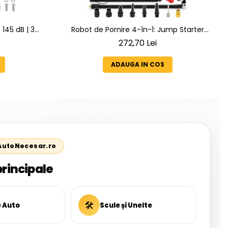
145 dB | 3
Robot de Pornire 4-în-1: Jump Starter
 6 Melodii
6000A + Compresor Digital + Powerbank
272,70 Lei
+ Lanternă LED SN6014
ADAUGA IN COS
 AutoNecesar.ro
principale
🛠
e Auto
Scule și Unelte