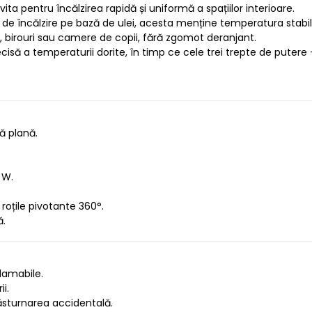
ta pentru încălzirea rapidă și uniformă a spațiilor interioare.
em de încălzire pe bază de ulei, acesta menține temperatura stabil
, birouri sau camere de copii, fără zgomot deranjant.
cisă a temperaturii dorite, în timp ce cele trei trepte de puter
ță plană.
 W.
roțile pivotante 360°.
ă.
flamabile.
i.
ăsturnarea accidentală.