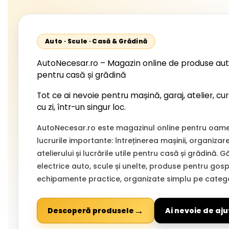
Auto · Scule · Casă & Grădină
AutoNecesar.ro – Magazin online de produse aut
pentru casă și grădină
Tot ce ai nevoie pentru mașină, garaj, atelier, cur
cu zi, într-un singur loc.
AutoNecesar.ro este magazinul online pentru oamen
lucrurile importante: întreținerea mașinii, organizar
atelierului și lucrările utile pentru casă și grădină. 
electrice auto, scule și unelte, produse pentru gospo
echipamente practice, organizate simplu pe categor
→
Descoperă produsele
Ai nevoie de aju