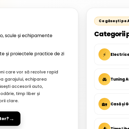
Ce găsești pe
Categorii 
o, scule și echipamente
te și proiectele practice de zi
⚡
Electric
i care vor să rezolve rapid
🚘
ea garajului, echiparea
Tuning A
Găsești accesorii auto,
dărie, timp liber și
ii clare.
🏡
Casă și 
→
tor?
⛺
Timp Lib