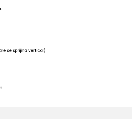
r.
re se sprijina vertical)
cm