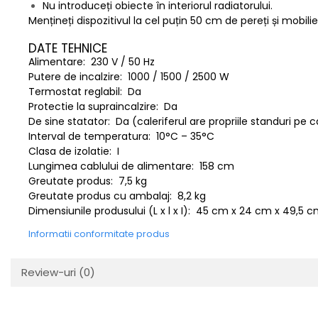
Nu introduceți obiecte în interiorul radiatorului.
Mențineți dispozitivul la cel puțin 50 cm de pereți și mobilie
DATE TEHNICE
Alimentare: 230 V / 50 Hz
Putere de incalzire: 1000 / 1500 / 2500 W
Termostat reglabil: Da
Protectie la supraincalzire: Da
De sine statator: Da (caleriferul are propriile standuri pe ca
Interval de temperatura: 10°C – 35°C
Clasa de izolatie: I
Lungimea cablului de alimentare: 158 cm
Greutate produs: 7,5 kg
Greutate produs cu ambalaj: 8,2 kg
Dimensiunile produsului (L x l x I): 45 cm x 24 cm x 49,5 
Informatii conformitate produs
Review-uri
(0)