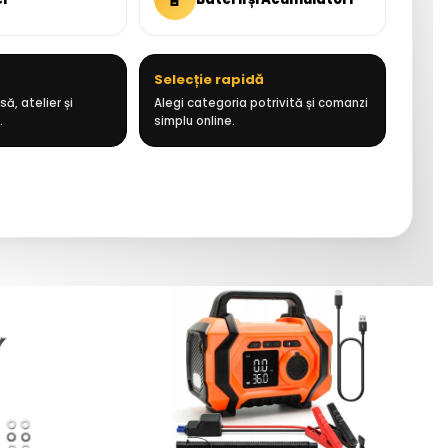
Selecție rapidă
ă, atelier și
Alegi categoria potrivită și comanzi
.
simplu online.