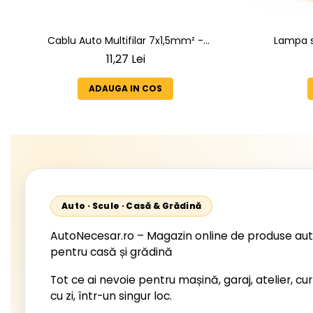
Cablu Auto Multifilar 7x1,5mm² -
Lampa s
Rezistent și Flexibil pentru Remorci 12V-
05.1996-12.
11,27 Lei
24V
2002, 512
Unimog 
ADAUGA IN COS
Starli
Auto · Scule · Casă & Grădină
AutoNecesar.ro – Magazin online de produse aut
pentru casă și grădină
Tot ce ai nevoie pentru mașină, garaj, atelier, cur
cu zi, într-un singur loc.