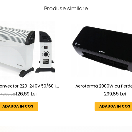
Produse similare
Aerotermă 2000W cu Perdea
 convector 220-240V 50/60Hz
Încălzire Ceramică – Sursă
te de putere 750/1250/2000W
299,85 Lei
126,69 Lei
142,35 Lei
Eficientă și Silențio
ADAUGA IN COS
ADAUGA IN COS