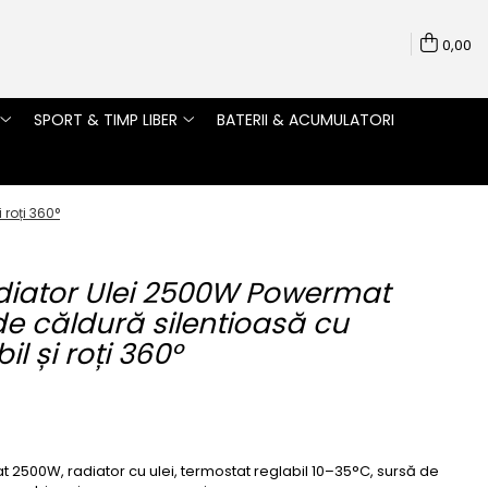
0,00
SPORT & TIMP LIBER
BATERII & ACUMULATORI
roți 360°
diator Ulei 2500W Powermat
de căldură silentioasă cu
l și roți 360°
2500W, radiator cu ulei, termostat reglabil 10–35°C, sursă de