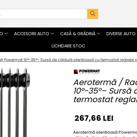
TO
ACCESORII AUTO
CASĂ & GRĂDINĂ
DIVERSE AUTO
LICHIDARE STOC
W Powermat 10°-35°– Sursă de căldură silentioasă cu termostat reglabil și 
Aerotermă / Ra
10°-35°– Sursă 
termostat reglabi
267,66 LEI
Aerotermă silentioasă Powermat 