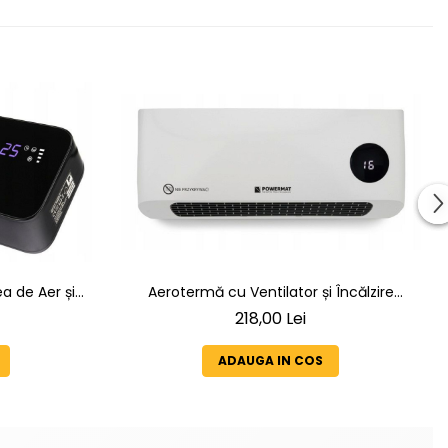
 de Aer și
Aerotermă cu Ventilator și Încălzire
 de Căldură
Ceramică 2000W – Generator Aer Cald
218,00 Lei
asă
Tip Perdea de Aer
ADAUGA IN COS