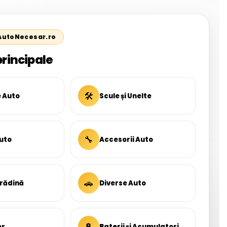
 AutoNecesar.ro
principale
🛠
e Auto
Scule și Unelte
🔧
uto
Accesorii Auto
🚗
Grădină
Diverse Auto
🔋
er
Baterii și Acumulatori