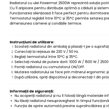
Radiatorul cu ulei Powermat 2500W reprezintă soluția potrivi
Protectia muncii
Cu 11 aripioare pentru distribuție optimă a căldurii și sist
Funcționarea silențioasă îl face perfect pentru dormitoare
Scule Pneumatice
Termostatul reglabil între 10°C și 35°C permite setarea pre
Slefuitoare
dimensiunea camerei și condițiile termice.
Suport auto
Suport motocicleta
Instrucțiuni de utilizare:
Surubelnite
Scoateți radiatorul din ambalaj și plasați-l pe o suprafa
Conectați la rețeaua de 230 V / 50 Hz.
Tunuri de caldura si aeroteme
Reglați termostatul între 10°C și 35°C.
Utilaje constructie
Selectați nivelul de putere dorit: 1000 W / 1500 W / 2500
Porniți radiatorul cu comutatorul ON/OFF.
Mutarea radiatorului se face prin mânerul ergonomic și 
După utilizare, opriți dispozitivul și deconectați-l din priz
Informații de siguranță:
Nu acoperiți radiatorul și nu îl folosiți lângă materiale in
Nu lăsați radiatorul nesupravegheat în timpul funcționări
Funcția de oprire automată previne supraîncălzirea și r