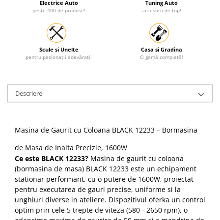
Electrice Auto
Tuning Auto
peste 400 de produse!
accesorii de top!
Scule si Unelte
Casa si Gradina
pentru pasionații adevărați!
O gamă completă!
Descriere
Masina de Gaurit cu Coloana BLACK 12233 – Bormasina
de Masa de Inalta Precizie, 1600W
Ce este BLACK 12233?
Masina de gaurit cu coloana
(bormasina de masa) BLACK 12233 este un echipament
stationar performant, cu o putere de 1600W, proiectat
pentru executarea de gauri precise, uniforme si la
unghiuri diverse in ateliere. Dispozitivul oferka un control
optim prin cele 5 trepte de viteza (580 - 2650 rpm), o