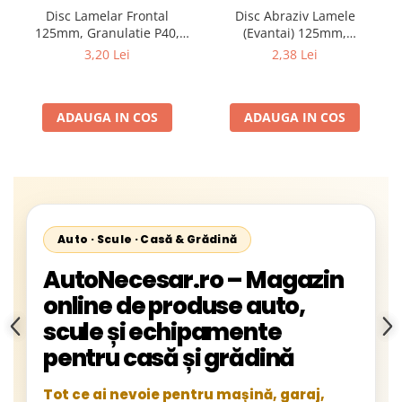
Disc Lamelar Frontal
Disc Abraziv Lamele
125mm, Granulatie P40,
(Evantai) 125mm,
Abraziv Premium din
Granulație , pentru Metal și
3,20 Lei
2,38 Lei
Zirconiu, Prindere
Lemn, P80 125x22.2mm
22.23mm, Viteza Maxima
13300 RPM, pentru Slefuire
ADAUGA IN COS
ADAUGA IN COS
Otel, Inox, Lemn si Metal,
Auto · Scule · Casă & Grădină
AutoNecesar.ro – Magazin
online de produse auto,
scule și echipamente
pentru casă și grădină
Tot ce ai nevoie pentru mașină, garaj,