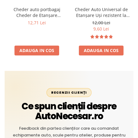
Cheder auto portbagaj
Cheder Auto Universal de
Cheder de Etanșare
Etanșare Uși rezistent la
Profesional din Cauciuc -
intemperii, raze UV,
12,71 Lei
12,00 Lei
Rezistent la Apă și
îmbătrânire și temperaturi
9,60 Lei
Temperaturi Înalte, Multi-
extreme
Aplicații Vânzare la Metru
Liniar
ADAUGA IN COS
ADAUGA IN COS
RECENZII CLIENȚI
Ce spun clienții despre
AutoNecesar.ro
Feedback din partea clienților care au comandat
echipamente auto, scule pentru atelier, produse pentru