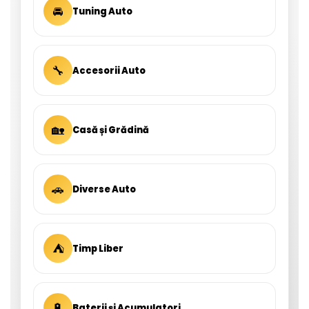
🚘
Tuning Auto
🔧
Accesorii Auto
🏡
Casă și Grădină
🚗
Diverse Auto
⛺
Timp Liber
🔋
Baterii și Acumulatori