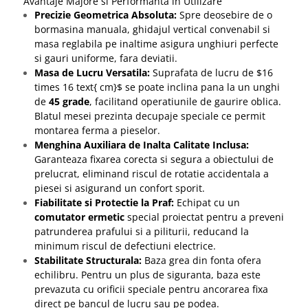
Avantaje Majore si Performanta in Utilizare
Precizie Geometrica Absoluta:
Spre deosebire de o
bormasina manuala, ghidajul vertical convenabil si
masa reglabila pe inaltime asigura unghiuri perfecte
si gauri uniforme, fara deviatii.
Masa de Lucru Versatila:
Suprafata de lucru de $16
times 16 text{ cm}$ se poate inclina pana la un unghi
de
45 grade
, facilitand operatiunile de gaurire oblica.
Blatul mesei prezinta decupaje speciale ce permit
montarea ferma a pieselor.
Menghina Auxiliara de Inalta Calitate Inclusa:
Garanteaza fixarea corecta si segura a obiectului de
prelucrat, eliminand riscul de rotatie accidentala a
piesei si asigurand un confort sporit.
Fiabilitate si Protectie la Praf:
Echipat cu un
comutator ermetic
special proiectat pentru a preveni
patrunderea prafului si a piliturii, reducand la
minimum riscul de defectiuni electrice.
Stabilitate Structurala:
Baza grea din fonta ofera
echilibru. Pentru un plus de siguranta, baza este
prevazuta cu orificii speciale pentru ancorarea fixa
direct pe bancul de lucru sau pe podea.