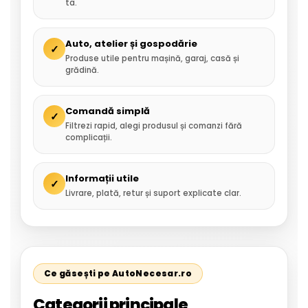
ta.
Auto, atelier și gospodărie
✓
Produse utile pentru mașină, garaj, casă și
grădină.
Comandă simplă
✓
Filtrezi rapid, alegi produsul și comanzi fără
complicații.
Informații utile
✓
Livrare, plată, retur și suport explicate clar.
Ce găsești pe AutoNecesar.ro
Categorii principale