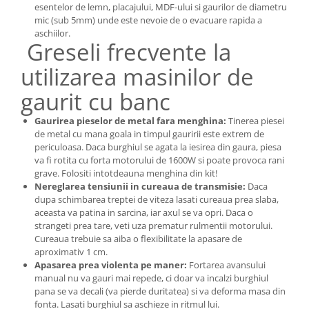
esentelor de lemn, placajului, MDF-ului si gaurilor de diametru
mic (sub 5mm) unde este nevoie de o evacuare rapida a
aschiilor.
Greseli frecvente la
utilizarea masinilor de
gaurit cu banc
Gaurirea pieselor de metal fara menghina:
Tinerea piesei
de metal cu mana goala in timpul gauririi este extrem de
periculoasa. Daca burghiul se agata la iesirea din gaura, piesa
va fi rotita cu forta motorului de 1600W si poate provoca rani
grave. Folositi intotdeauna menghina din kit!
Nereglarea tensiunii in cureaua de transmisie:
Daca
dupa schimbarea treptei de viteza lasati cureaua prea slaba,
aceasta va patina in sarcina, iar axul se va opri. Daca o
strangeti prea tare, veti uza prematur rulmentii motorului.
Cureaua trebuie sa aiba o flexibilitate la apasare de
aproximativ 1 cm.
Apasarea prea violenta pe maner:
Fortarea avansului
manual nu va gauri mai repede, ci doar va incalzi burghiul
pana se va decali (va pierde duritatea) si va deforma masa din
fonta. Lasati burghiul sa aschieze in ritmul lui.