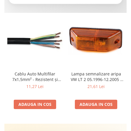
Cablu Auto Multifilar
Lampa semnalizare aripa
7x1,5mm² - Rezistent și
VW LT 2 05.1996-12.2005 ;
Flexibil pentru Remorci 12V-
Mercedes Sprinter 1995-
11,27 Lei
21,61 Lei
24V
2002, 512D-814 DA; Actros
1996-2002; Unimog 1949-;
Neoplan Euroliner,
ADAUGA IN COS
ADAUGA IN COS
Starliner,Centroliner,
Cityliner;