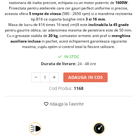
stationara de inalta precizie, echipata cu un motor puternic de
1600W
.
Protectia muncii
Proiectata pentru atelierele care cer gauri perfect uniforme si precise,
aceasta ofera
5 trepte de viteza
(580 - 2650 rpm) si o mandrina rezistenta
Scule Pneumatice
tip B16 ce suporta burghie intre
3 si 16 mm
.
Masa de lucru de $16 times 16 text{ cm}$ este
inclinabila la 45 grade
Slefuitoare
pentru gaurire oblica, iar adancimea maxima de penetrare este de 50 mm.
Cu o greutate stabila de
20 kg
, comutator ermetic anti-praf si
menghina
Suport auto
auxiliara inclusa
in pachet, acest echipament garanteaza siguranta
Suport motocicleta
maxima, cuplu optim si control total la fiecare utilizare.
Surubelnite
IN STOC
Durata de livrare:
24 - 48 ore
Tunuri de caldura si aeroteme
Utilaje constructie
ADAUGA IN COS
Cod Produs:
1168
Adauga la Favorite