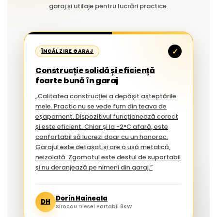
garaj și utilaje pentru lucrări practice.
✓
ÎNCĂLZIRE GARAJ
Construcție solidă și eficiență
foarte bună în garaj
„Calitatea construcției a depășit așteptările
mele. Practic nu se vede fum din țeava de
eșapament. Dispozitivul funcționează corect
și este eficient. Chiar și la -2°C afară, este
confortabil să lucrezi doar cu un hanorac.
Garajul este detașat și are o ușă metalică,
neizolată. Zgomotul este destul de suportabil
și nu deranjează pe nimeni din garaj.”
Dorin Haineala
DH
Sirocou Diesel Portabil 8KW