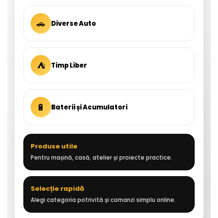
🚗
Diverse Auto
⛺
Timp Liber
🔋
Baterii și Acumulatori
Produse utile
Pentru mașină, casă, atelier și proiecte practice.
Selecție rapidă
Alegi categoria potrivită și comanzi simplu online.