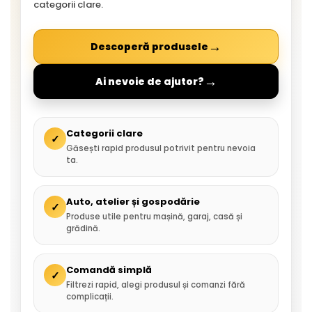
categorii clare.
→
Descoperă produsele
→
Ai nevoie de ajutor?
Categorii clare
✓
Găsești rapid produsul potrivit pentru nevoia
ta.
Auto, atelier și gospodărie
✓
Produse utile pentru mașină, garaj, casă și
grădină.
Comandă simplă
✓
Filtrezi rapid, alegi produsul și comanzi fără
complicații.