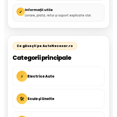
Informații utile
✓
Livrare, plată, retur și suport explicate clar.
Ce găsești pe AutoNecesar.ro
Categorii principale
⚡
Electrice Auto
🛠
Scule și Unelte