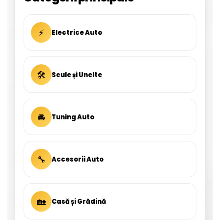
⚡
Electrice Auto
🛠
Scule și Unelte
🚘
Tuning Auto
🔧
Accesorii Auto
🏡
Casă și Grădină