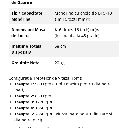
de Gaurire
Tip / Capacitate
Mandrina cu cheie tip B16 ($3
Mandrina
sim 16 text{ mm}$)
Dimensiuni Masa
$16 times 16 text{ cm}$
de Lucru
(Inclinabila la 45 grade)
Inaltime Totala
58 cm
Dispozitiv
Greutate Neta
20 kg
Configuratia Treptelor de Viteza (rpm):
Treapta 1:
580 rpm (Cuplu maxim pentru diametre
mari)
Treapta 2:
850 rpm
Treapta 3:
1220 rpm
Treapta 4:
1650 rpm
Treapta 5:
2650 rpm (Viteza mare pentru finisare si
diametre mici)