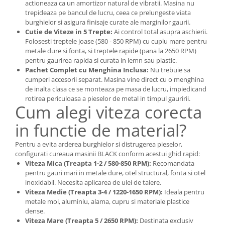
actioneaza ca un amortizor natural de vibratii. Masina nu
trepideaza pe bancul de lucru, ceea ce prelungeste viata
burghielor si asigura finisaje curate ale marginilor gaurii.
Cutie de Viteze in 5 Trepte:
Ai control total asupra aschierii.
Folosesti treptele joase (580 - 850 RPM) cu cuplu mare pentru
metale dure si fonta, si treptele rapide (pana la 2650 RPM)
pentru gaurirea rapida si curata in lemn sau plastic.
Pachet Complet cu Menghina Inclusa:
Nu trebuie sa
cumperi accesorii separat. Masina vine direct cu o menghina
de inalta clasa ce se monteaza pe masa de lucru, impiedicand
rotirea periculoasa a pieselor de metal in timpul gauririi.
Cum alegi viteza corecta
in functie de material?
Pentru a evita arderea burghielor si distrugerea pieselor,
configurati cureaua masinii BLACK conform acestui ghid rapid:
Viteza Mica (Treapta 1-2 / 580-850 RPM):
Recomandata
pentru gauri mari in metale dure, otel structural, fonta si otel
inoxidabil. Necesita aplicarea de ulei de taiere.
Viteza Medie (Treapta 3-4 / 1220-1650 RPM):
Ideala pentru
metale moi, aluminiu, alama, cupru si materiale plastice
dense.
Viteza Mare (Treapta 5 / 2650 RPM):
Destinata exclusiv