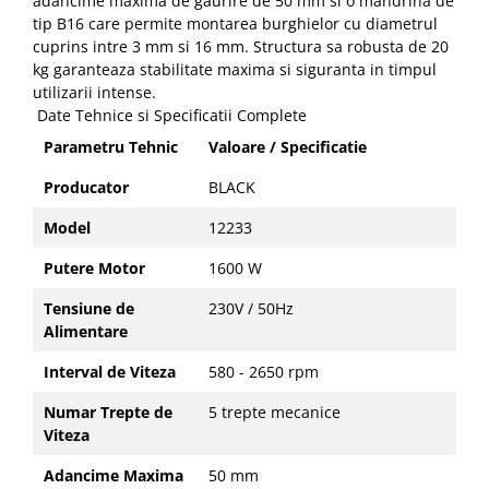
adancime maxima de gaurire de 50 mm si o mandrina de
tip B16 care permite montarea burghielor cu diametrul
cuprins intre 3 mm si 16 mm. Structura sa robusta de 20
kg garanteaza stabilitate maxima si siguranta in timpul
utilizarii intense.
Date Tehnice si Specificatii Complete
Parametru Tehnic
Valoare / Specificatie
Producator
BLACK
Model
12233
Putere Motor
1600 W
Tensiune de
230V / 50Hz
Alimentare
Interval de Viteza
580 - 2650 rpm
Numar Trepte de
5 trepte mecanice
Viteza
Adancime Maxima
50 mm