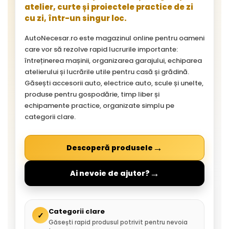
atelier, curte și proiectele practice de zi
cu zi, într-un singur loc.
AutoNecesar.ro este magazinul online pentru oameni
care vor să rezolve rapid lucrurile importante:
întreținerea mașinii, organizarea garajului, echiparea
atelierului și lucrările utile pentru casă și grădină.
Găsești accesorii auto, electrice auto, scule și unelte,
produse pentru gospodărie, timp liber și
echipamente practice, organizate simplu pe
categorii clare.
→
Descoperă produsele
→
Ai nevoie de ajutor?
Categorii clare
✓
Găsești rapid produsul potrivit pentru nevoia