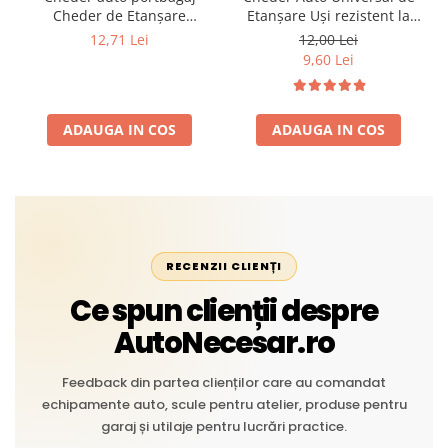
Cheder de Etanșare
Etanșare Uși rezistent la
Profesional din Cauciuc -
intemperii, raze UV,
12,71 Lei
12,00 Lei
Rezistent la Apă și
îmbătrânire și temperaturi
9,60 Lei
Temperaturi Înalte, Multi-
extreme
Aplicații Vânzare la Metru
Liniar
ADAUGA IN COS
ADAUGA IN COS
RECENZII CLIENȚI
Ce spun clienții despre
AutoNecesar.ro
Feedback din partea clienților care au comandat
echipamente auto, scule pentru atelier, produse pentru
garaj și utilaje pentru lucrări practice.