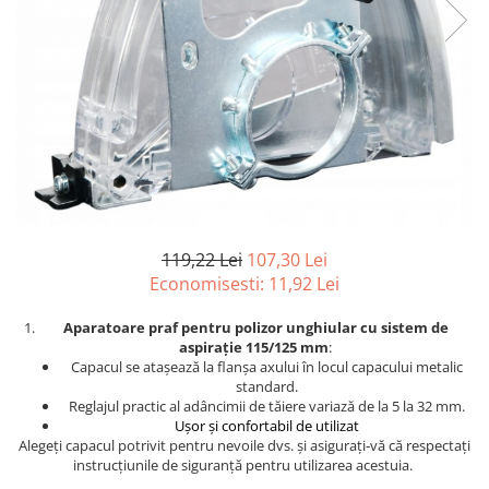
Furtune de gradina
compresoare
Mixere
Cricuri Auto Hidraulice
Pneumatice si Trapezoidale
Motocositoare si Motosape
Cricuri hidraulice
Nivela laser
Cricuri pneumatice
Pistol de vopsit
Cricuri trapezoidale
Pompe
Feon Electric
Rotopercutoare si bormasini
Generatoare curent
Taiat gresie si faianta
Gresoare
119,22 Lei
107,30 Lei
Uz intern
Macarale și vinciuri
Economisesti:
11,92
Lei
Ventilatoare radiatoare
Masini de gaurit si Insurubat
umidificatoare
Aparatoare praf pentru polizor unghiular cu sistem de
aspirație 115/125 mm
:
Motoare electrice
Capacul se atașează la flanșa axului în locul capacului metalic
Pistol de Lipit
standard.
Reglajul practic al adâncimii de tăiere variază de la 5 la 32 mm.
Polizoare
Ușor și confortabil de utilizat
Alegeți capacul potrivit pentru nevoile dvs. și asigurați-vă că respectați
Pompe Combustibil
instrucțiunile de siguranță pentru utilizarea acestuia.
Prelungitoare