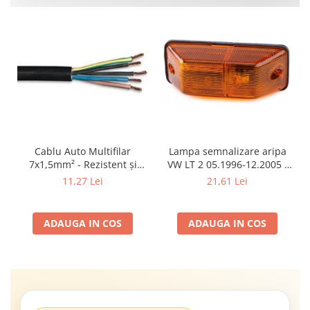
Cablu Auto Multifilar
Lampa semnalizare aripa
7x1,5mm² - Rezistent și
VW LT 2 05.1996-12.2005 ;
Flexibil pentru Remorci 12V-
Mercedes Sprinter 1995-
11,27 Lei
21,61 Lei
24V
2002, 512D-814 DA; Actros
1996-2002; Unimog 1949-;
Neoplan Euroliner,
ADAUGA IN COS
ADAUGA IN COS
Starliner,Centroliner,
Cityliner;