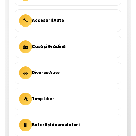
🔧
Accesorii Auto
🏡
Casă și Grădină
🚗
Diverse Auto
⛺
Timp Liber
🔋
Baterii și Acumulatori