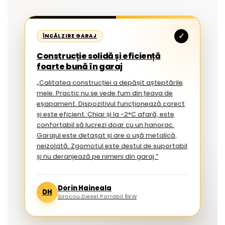
✓
ÎNCĂLZIRE GARAJ
Construcție solidă și eficiență
foarte bună în garaj
„Calitatea construcției a depășit așteptările
mele. Practic nu se vede fum din țeava de
eșapament. Dispozitivul funcționează corect
și este eficient. Chiar și la -2°C afară, este
confortabil să lucrezi doar cu un hanorac.
Garajul este detașat și are o ușă metalică,
neizolată. Zgomotul este destul de suportabil
și nu deranjează pe nimeni din garaj.”
Dorin Haineala
DH
Sirocou Diesel Portabil 8KW