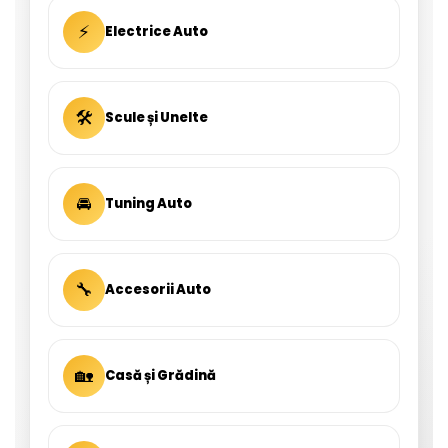
⚡
Electrice Auto
🛠
Scule și Unelte
🚘
Tuning Auto
🔧
Accesorii Auto
🏡
Casă și Grădină