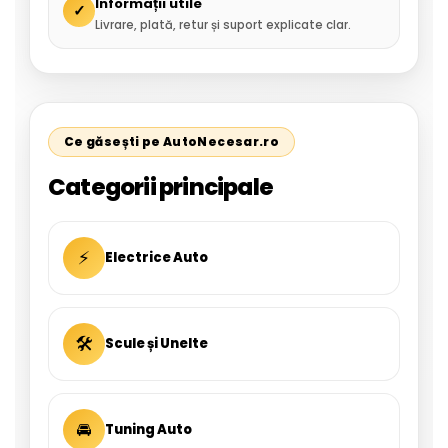
Informații utile
✓
Livrare, plată, retur și suport explicate clar.
Ce găsești pe AutoNecesar.ro
Categorii principale
⚡
Electrice Auto
🛠
Scule și Unelte
🚘
Tuning Auto