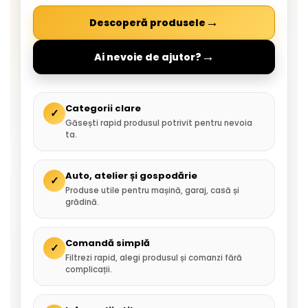
→
Descoperă produsele
→
Ai nevoie de ajutor?
Categorii clare
✓
Găsești rapid produsul potrivit pentru nevoia
ta.
Auto, atelier și gospodărie
✓
Produse utile pentru mașină, garaj, casă și
grădină.
Comandă simplă
✓
Filtrezi rapid, alegi produsul și comanzi fără
complicații.