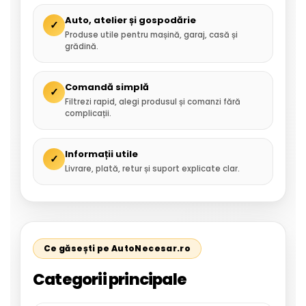
Auto, atelier și gospodărie
✓
Produse utile pentru mașină, garaj, casă și
grădină.
Comandă simplă
✓
Filtrezi rapid, alegi produsul și comanzi fără
complicații.
Informații utile
✓
Livrare, plată, retur și suport explicate clar.
Ce găsești pe AutoNecesar.ro
Categorii principale