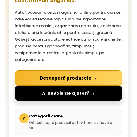
cu zi, într-un singur loc.
AutoNecesar.ro este magazinul online pentru oameni
care vor să rezolve rapid lucrurile importante:
întreținerea mașinii, organizarea garajului, echiparea
atelierului și lucrările utile pentru casă și grădină.
Găsești accesorii auto, electrice auto, scule și unelte,
produse pentru gospodărie, timp liber și
echipamente practice, organizate simplu pe
categorii clare.
→
Descoperă produsele
→
Ai nevoie de ajutor?
Categorii clare
✓
Găsești rapid produsul potrivit pentru nevoia
ta.