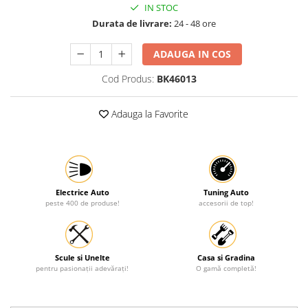
IN STOC
Protectia muncii
Durata de livrare:
24 - 48 ore
Scule Pneumatice
ADAUGA IN COS
Slefuitoare
Cod Produs:
BK46013
Suport auto
Suport motocicleta
Adauga la Favorite
Surubelnite
Tunuri de caldura si aeroteme
Utilaje constructie
Electrice Auto
Tuning Auto
peste 400 de produse!
accesorii de top!
Scule si Unelte
Casa si Gradina
pentru pasionații adevărați!
O gamă completă!