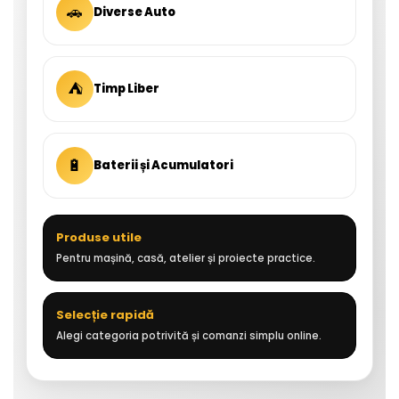
🚗
Diverse Auto
⛺
Timp Liber
🔋
Baterii și Acumulatori
Produse utile
Pentru mașină, casă, atelier și proiecte practice.
Selecție rapidă
Alegi categoria potrivită și comanzi simplu online.