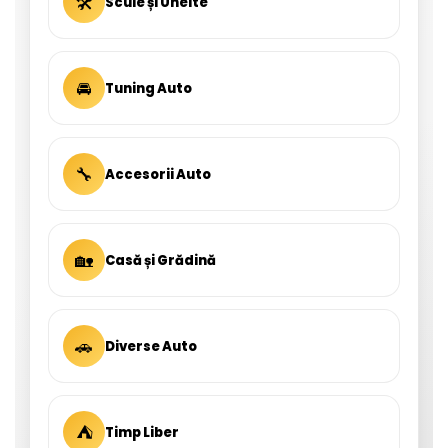
🛠
Scule și Unelte
🚘
Tuning Auto
🔧
Accesorii Auto
🏡
Casă și Grădină
🚗
Diverse Auto
⛺
Timp Liber