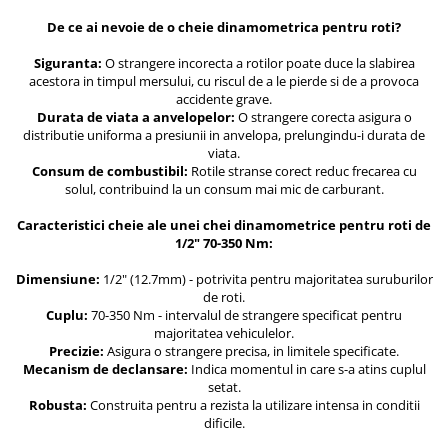
Protectia muncii
De ce ai nevoie de o cheie dinamometrica pentru roti?
Scule Pneumatice
Siguranta:
O strangere incorecta a rotilor poate duce la slabirea
acestora in timpul mersului, cu riscul de a le pierde si de a provoca
Slefuitoare
accidente grave.
Durata de viata a anvelopelor:
O strangere corecta asigura o
Suport auto
distributie uniforma a presiunii in anvelopa, prelungindu-i durata de
Suport motocicleta
viata.
Consum de combustibil:
Rotile stranse corect reduc frecarea cu
Surubelnite
solul, contribuind la un consum mai mic de carburant.
Tunuri de caldura si aeroteme
Caracteristici cheie ale unei chei dinamometrice pentru roti de
1/2" 70-350 Nm:
Utilaje constructie
Dimensiune:
1/2" (12.7mm) - potrivita pentru majoritatea suruburilor
de roti.
Cuplu:
70-350 Nm - intervalul de strangere specificat pentru
majoritatea vehiculelor.
Precizie:
Asigura o strangere precisa, in limitele specificate.
Mecanism de declansare:
Indica momentul in care s-a atins cuplul
setat.
Robusta:
Construita pentru a rezista la utilizare intensa in conditii
dificile.