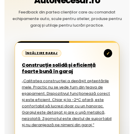
AutoNecesar.ro
Feedback din partea clienților care au comandat
echipamente auto, scule pentru atelier, produse pentru
garaj și utilaje pentru lucrări practice.
✓
ÎNCĂLZIRE GARAJ
Construcție solidă și eficiență
foarte bună în garaj
„Calitatea construcției a depășit așteptările
mele. Practic nu se vede fum din țeava de
eșapament. Dispozitivul funcționează corect
și este eficient. Chiar și la -2°C afară, este
confortabil să lucrezi doar cu un hanorac.
Garajul este detașat și are o ușă metalică,
neizolată. Zgomotul este destul de suportabil
și nu deranjează pe nimeni din garaj.”