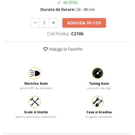
IN STOC
Durata de livrare:
24 - 48 ore
ADAUGA IN COS
Cod Produs:
C2106
Adauga la Favorite
Electrice Auto
Tuning Auto
peste 400 de produse!
accesorii de top!
Scule si Unelte
Casa si Gradina
pentru pasionații adevărați!
O gamă completă!