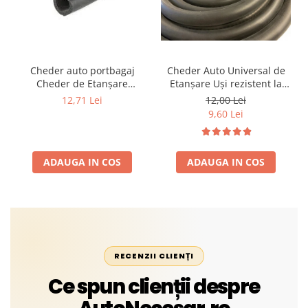
Cheder auto portbagaj
Cheder Auto Universal de
Cheder de Etanșare
Etanșare Uși rezistent la
Profesional din Cauciuc -
intemperii, raze UV,
12,71 Lei
12,00 Lei
Rezistent la Apă și
îmbătrânire și temperaturi
9,60 Lei
Temperaturi Înalte, Multi-
extreme
Aplicații Vânzare la Metru
Liniar
ADAUGA IN COS
ADAUGA IN COS
RECENZII CLIENȚI
Ce spun clienții despre