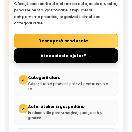
Găsești accesorii auto, electrice auto, scule și unelte,
produse pentru gospodărie, timp liber și
echipamente practice, organizate simplu pe
categorii clare.
→
Descoperă produsele
→
Ai nevoie de ajutor?
Categorii clare
✓
Găsești rapid produsul potrivit pentru nevoia
ta.
Auto, atelier și gospodărie
✓
Produse utile pentru mașină, garaj, casă și
grădină.