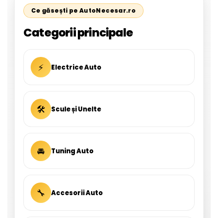
Ce găsești pe AutoNecesar.ro
Categorii principale
⚡
Electrice Auto
🛠
Scule și Unelte
🚘
Tuning Auto
🔧
Accesorii Auto