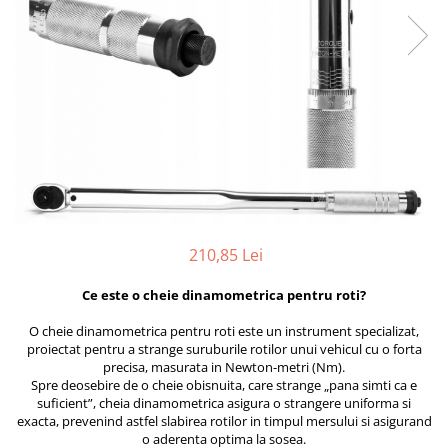
Furtune de gradina
compresoare
Mixere
Cricuri Auto Hidraulice
Pneumatice si Trapezoidale
Motocositoare si Motosape
Cricuri hidraulice
Nivela laser
Cricuri pneumatice
Pistol de vopsit
Cricuri trapezoidale
Pompe
Feon Electric
Rotopercutoare si bormasini
Generatoare curent
Taiat gresie si faianta
Gresoare
Uz intern
210,85 Lei
Macarale și vinciuri
Ventilatoare radiatoare
Masini de gaurit si Insurubat
Ce este o cheie dinamometrica pentru roti?
umidificatoare
Motoare electrice
O cheie dinamometrica pentru roti este un instrument specializat,
proiectat pentru a strange suruburile rotilor unui vehicul cu o forta
Pistol de Lipit
precisa, masurata in Newton-metri (Nm).
Polizoare
Spre deosebire de o cheie obisnuita, care strange „pana simti ca e
suficient”, cheia dinamometrica asigura o strangere uniforma si
Pompe Combustibil
exacta, prevenind astfel slabirea rotilor in timpul mersului si asigurand
o aderenta optima la sosea.
Prelungitoare