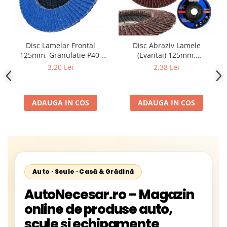
Disc Lamelar Frontal
Disc Abraziv Lamele
125mm, Granulatie P40,
(Evantai) 125mm,
Abraziv Premium din
Granulație , pentru Metal și
3,20 Lei
2,38 Lei
Zirconiu, Prindere
Lemn, P80 125x22.2mm
22.23mm, Viteza Maxima
13300 RPM, pentru Slefuire
ADAUGA IN COS
ADAUGA IN COS
Otel, Inox, Lemn si Metal,
Auto · Scule · Casă & Grădină
AutoNecesar.ro – Magazin
online de produse auto,
scule și echipamente