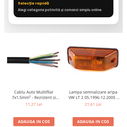
Selecție rapidă
Alegi categoria potrivită și comanzi simplu online.
Cablu Auto Multifilar
Lampa semnalizare aripa
7x1,5mm² - Rezistent și
VW LT 2 05.1996-12.2005 ;
Flexibil pentru Remorci 12V-
Mercedes Sprinter 1995-
11,27 Lei
21,61 Lei
24V
2002, 512D-814 DA; Actros
1996-2002; Unimog 1949-;
Neoplan Euroliner,
ADAUGA IN COS
ADAUGA IN COS
Starliner,Centroliner,