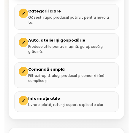
Categorii clare
✓
Găsești rapid produsul potrivit pentru nevoia
ta.
Auto, atelier și gospodărie
✓
Produse utile pentru mașină, garaj, casă și
grădină.
Comandă simplă
✓
Filtrezi rapid, alegi produsul și comanzi fără
complicații.
Informații utile
✓
Livrare, plată, retur și suport explicate clar.