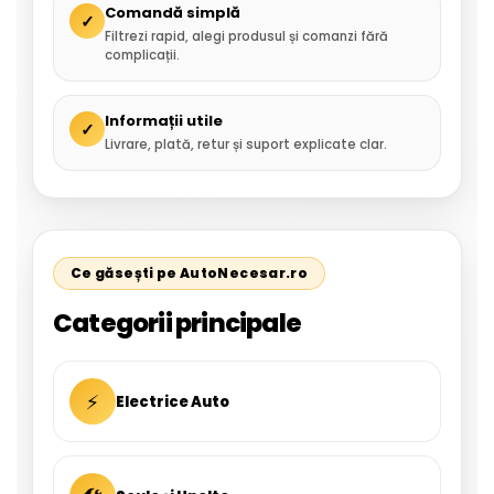
Comandă simplă
✓
Filtrezi rapid, alegi produsul și comanzi fără
complicații.
Informații utile
✓
Livrare, plată, retur și suport explicate clar.
Ce găsești pe AutoNecesar.ro
Categorii principale
⚡
Electrice Auto