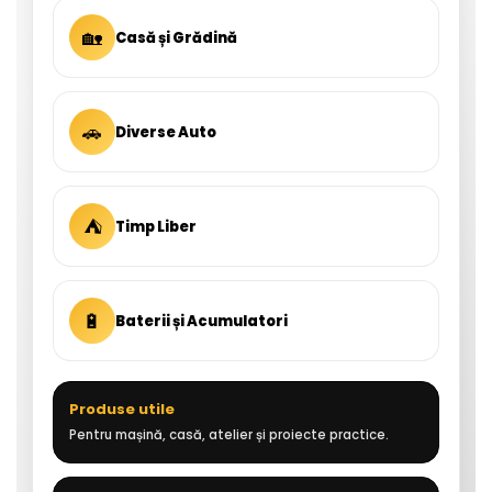
🏡
Casă și Grădină
🚗
Diverse Auto
⛺
Timp Liber
🔋
Baterii și Acumulatori
Produse utile
Pentru mașină, casă, atelier și proiecte practice.