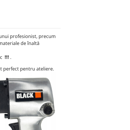
unui profesionist, precum
 materiale de înaltă
ic
!!!
.
t perfect pentru ateliere.