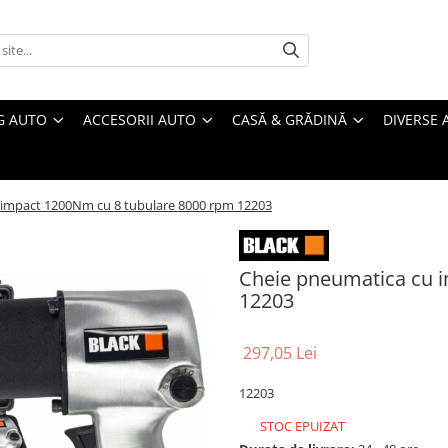
G AUTO
ACCESORII AUTO
CASĂ & GRĂDINĂ
DIVERSE 
 impact 1200Nm cu 8 tubulare 8000 rpm 12203
Cheie pneumatica cu 
12203
297,05 Lei
12203
STOC EPUIZAT