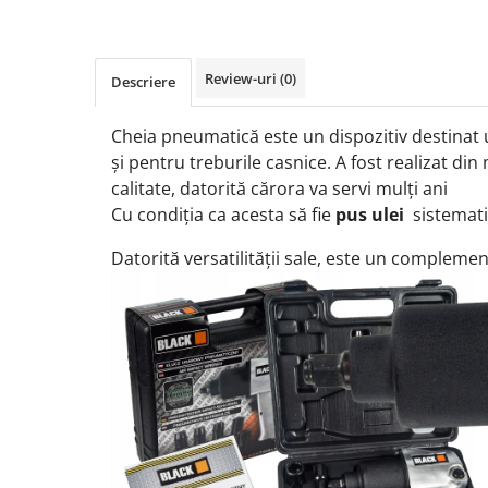
Protectia muncii
Scule Pneumatice
Review-uri
(0)
Descriere
Slefuitoare
Suport auto
Cheia pneumatică este un dispozitiv destinat 
și pentru treburile casnice.
A fost realizat din
Suport motocicleta
calitate, datorită cărora va servi mulți ani
Surubelnite
Cu condiția ca acesta să fie
pus ulei
sistemat
Tunuri de caldura si aeroteme
Datorită versatilității sale, este un complemen
Utilaje constructie