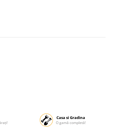
Casa si Gradina
rați!
O gamă completă!