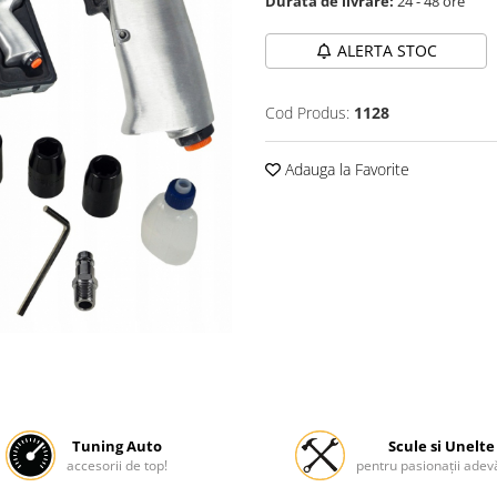
Durata de livrare:
24 - 48 ore
ALERTA STOC
Cod Produs:
1128
Adauga la Favorite
Tuning Auto
Scule si Unelte
accesorii de top!
pentru pasionații adevă