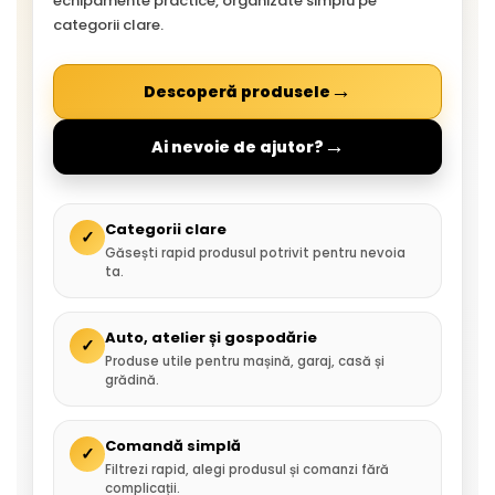
echipamente practice, organizate simplu pe
categorii clare.
→
Descoperă produsele
→
Ai nevoie de ajutor?
Categorii clare
✓
Găsești rapid produsul potrivit pentru nevoia
ta.
Auto, atelier și gospodărie
✓
Produse utile pentru mașină, garaj, casă și
grădină.
Comandă simplă
✓
Filtrezi rapid, alegi produsul și comanzi fără
complicații.