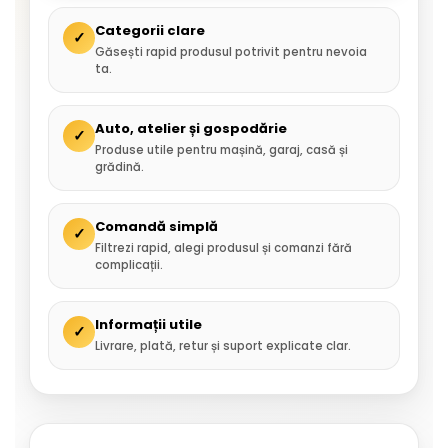
Categorii clare
✓
Găsești rapid produsul potrivit pentru nevoia
ta.
Auto, atelier și gospodărie
✓
Produse utile pentru mașină, garaj, casă și
grădină.
Comandă simplă
✓
Filtrezi rapid, alegi produsul și comanzi fără
complicații.
Informații utile
✓
Livrare, plată, retur și suport explicate clar.