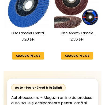
Disc Lamelar Frontal
Disc Abraziv Lamele
125mm, Granulatie P40,
(Evantai) 125mm,
3,20 Lei
2,38 Lei
Abraziv Premium din
Granulație , pentru Metal și
Zirconiu, Prindere 22.23mm,
Lemn, P80 125x22.2mm
Viteza Maxima 13300 RPM,
ADAUGA IN COS
ADAUGA IN COS
pentru Slefuire Otel, Inox,
Lemn si Metal,
Auto · Scule · Casă & Grădină
AutoNecesar.ro – Magazin online de produse
auto, scule și echipamente pentru casă și