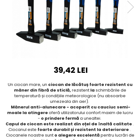
Furtune de gradina
compresoare
Mixere
Cricuri Auto Hidraulice
Pneumatice si Trapezoidale
Motocositoare si Motosape
Cricuri hidraulice
Nivela laser
Cricuri pneumatice
Pistol de vopsit
Cricuri trapezoidale
Pompe
Feon Electric
Rotopercutoare si bormasini
Generatoare curent
39,42 LEI
Taiat gresie si faianta
Gresoare
Uz intern
Macarale și vinciuri
Un ciocan mare, un
ciocan de lăcătuș foarte rezistent cu
Ventilatoare radiatoare
mâner din fibră de sticlă,
rezistent
la
schimbările de
Masini de gaurit si Insurubat
umidificatoare
temperatură și condițiile meteorologice (nu absoarbe
Motoare electrice
umezeala din aer).
Mânerul anti-alunecare - acoperit cu cauciuc semi-
Pistol de Lipit
moale la atingere
oferă utilizatorului confort maxim de lucru
-
o prindere fermă
a unealtei.
Polizoare
Capul de ciocan este realizat din oțel de înaltă calitate
.
Pompe Combustibil
Ciocanul este
foarte durabil și rezistent la deteriorare
.
Ciocanele noastre sunt
o alegere excelentă
pentru lucrări de
Prelungitoare