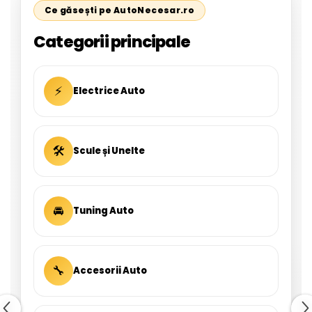
Ce găsești pe AutoNecesar.ro
Categorii principale
⚡
Electrice Auto
🛠
Scule și Unelte
🚘
Tuning Auto
🔧
Accesorii Auto