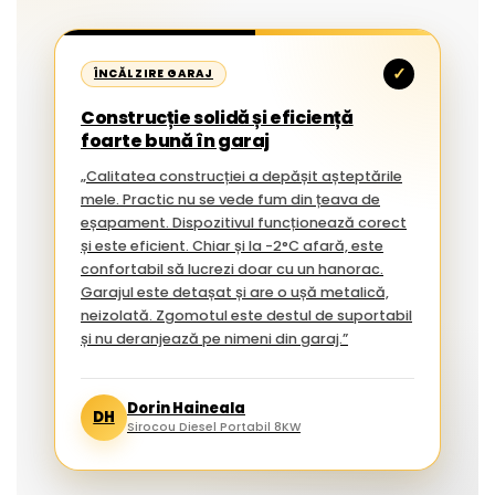
✓
ÎNCĂLZIRE GARAJ
Construcție solidă și eficiență
foarte bună în garaj
„Calitatea construcției a depășit așteptările
mele. Practic nu se vede fum din țeava de
eșapament. Dispozitivul funcționează corect
și este eficient. Chiar și la -2°C afară, este
confortabil să lucrezi doar cu un hanorac.
Garajul este detașat și are o ușă metalică,
neizolată. Zgomotul este destul de suportabil
și nu deranjează pe nimeni din garaj.”
Dorin Haineala
DH
Sirocou Diesel Portabil 8KW