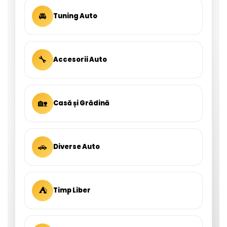
🚘
Tuning Auto
🔧
Accesorii Auto
🏡
Casă și Grădină
🚗
Diverse Auto
⛺
Timp Liber