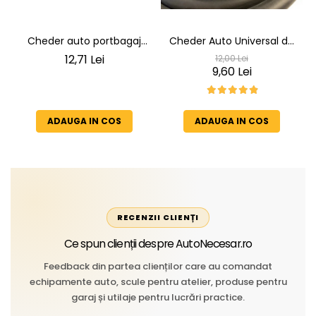
Cheder auto portbagaj
Cheder Auto Universal de
Cheder de Etanșare
Etanșare Uși rezistent la
12,71 Lei
12,00 Lei
Profesional din Cauciuc -
intemperii, raze UV,
9,60 Lei
Rezistent la Apă și
îmbătrânire și temperaturi
Temperaturi Înalte, Multi-
extreme
Aplicații Vânzare la Metru
ADAUGA IN COS
ADAUGA IN COS
Liniar
RECENZII CLIENȚI
Ce spun clienții despre AutoNecesar.ro
Feedback din partea clienților care au comandat
echipamente auto, scule pentru atelier, produse pentru
garaj și utilaje pentru lucrări practice.