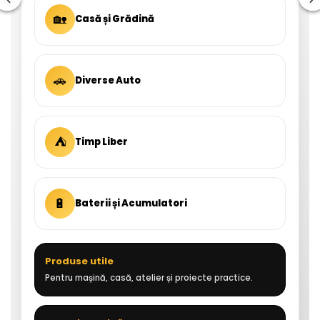
🏡
Casă și Grădină
🚗
Diverse Auto
⛺
Timp Liber
🔋
Baterii și Acumulatori
Produse utile
Pentru mașină, casă, atelier și proiecte practice.