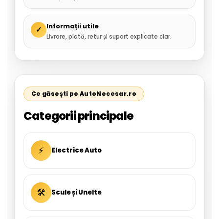
Informații utile
✓
Livrare, plată, retur și suport explicate clar.
Ce găsești pe AutoNecesar.ro
Categorii principale
⚡
Electrice Auto
🛠
Scule și Unelte