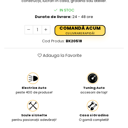
construcții, lucrări în casă, grădină sau atelier.
Protectia muncii
IN STOC
Scule Pneumatice
Durata de livrare:
24 - 48 ore
Slefuitoare
COMANDĂ ACUM
CU LIVRARE RAPIDĂ!
Suport auto
Cod Produs:
BK20518
Suport motocicleta
Surubelnite
Adauga la Favorite
Tunuri de caldura si aeroteme
Utilaje constructie
Electrice Auto
Tuning Auto
peste 400 de produse!
accesorii de top!
Scule si Unelte
Casa si Gradina
pentru pasionații adevărați!
O gamă completă!