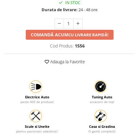
IN STOC
Protectia muncii
Durata de livrare:
24 - 48 ore
Scule Pneumatice
Slefuitoare
COMANDĂ ACUM
CU LIVRARE RAPIDĂ!
Suport auto
Cod Produs:
1556
Suport motocicleta
Surubelnite
Adauga la Favorite
Tunuri de caldura si aeroteme
Utilaje constructie
Electrice Auto
Tuning Auto
peste 400 de produse!
accesorii de top!
Scule si Unelte
Casa si Gradina
pentru pasionații adevărați!
O gamă completă!