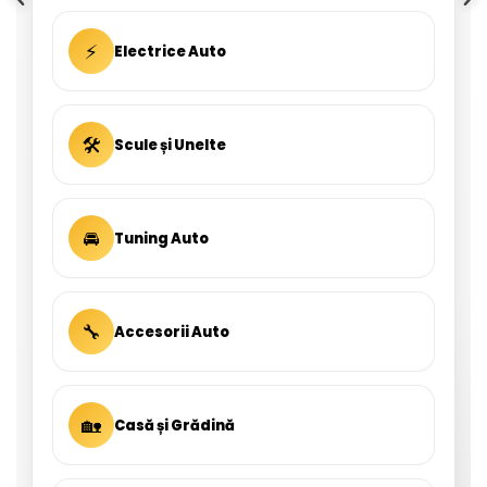
⚡
Electrice Auto
🛠
Scule și Unelte
🚘
Tuning Auto
🔧
Accesorii Auto
🏡
Casă și Grădină