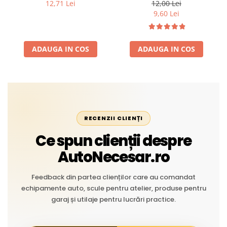
Profesional din Cauciuc -
intemperii, raze UV,
12,71 Lei
12,00 Lei
Rezistent la Apă și
îmbătrânire și temperaturi
9,60 Lei
Temperaturi Înalte, Multi-
extreme
Aplicații Vânzare la Metru
Liniar
ADAUGA IN COS
ADAUGA IN COS
RECENZII CLIENȚI
Ce spun clienții despre
AutoNecesar.ro
Feedback din partea clienților care au comandat
echipamente auto, scule pentru atelier, produse pentru
garaj și utilaje pentru lucrări practice.