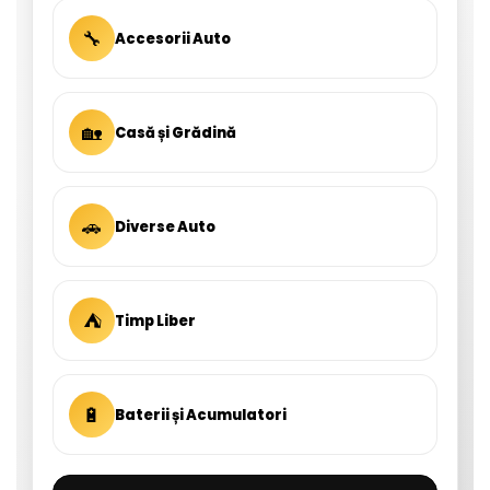
🔧
Accesorii Auto
🏡
Casă și Grădină
🚗
Diverse Auto
⛺
Timp Liber
🔋
Baterii și Acumulatori