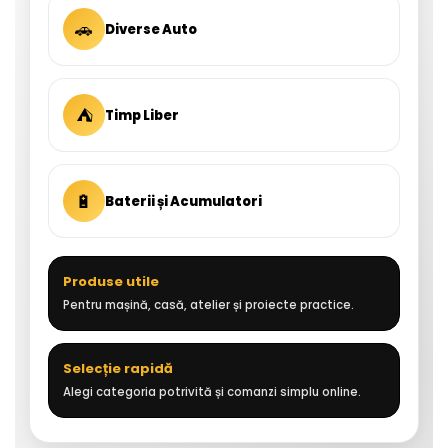
🚗
Diverse Auto
⛺
Timp Liber
🔋
Baterii și Acumulatori
Produse utile
Pentru mașină, casă, atelier și proiecte practice.
Selecție rapidă
Alegi categoria potrivită și comanzi simplu online.