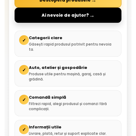
→
Descoperă produsele
→
Ai nevoie de ajutor?
Categorii clare
✓
Găsești rapid produsul potrivit pentru nevoia
ta.
Auto, atelier și gospodărie
✓
Produse utile pentru mașină, garaj, casă și
grădină.
Comandă simplă
✓
Filtrezi rapid, alegi produsul și comanzi fără
complicații.
Informații utile
✓
Livrare, plată, retur și suport explicate clar.