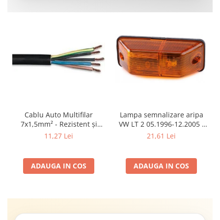
Cablu Auto Multifilar
Lampa semnalizare aripa
7x1,5mm² - Rezistent și
VW LT 2 05.1996-12.2005 ;
Flexibil pentru Remorci 12V-
Mercedes Sprinter 1995-
11,27 Lei
21,61 Lei
24V
2002, 512D-814 DA; Actros
1996-2002; Unimog 1949-;
Neoplan Euroliner,
ADAUGA IN COS
ADAUGA IN COS
Starliner,Centroliner,
Cityliner;