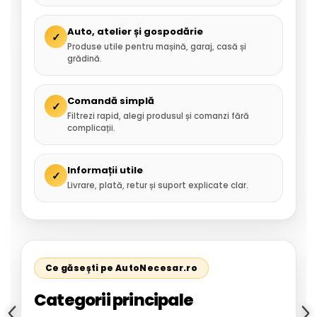
Auto, atelier și gospodărie
✓
Produse utile pentru mașină, garaj, casă și
grădină.
Comandă simplă
✓
Filtrezi rapid, alegi produsul și comanzi fără
complicații.
Informații utile
✓
Livrare, plată, retur și suport explicate clar.
Ce găsești pe AutoNecesar.ro
Categorii principale