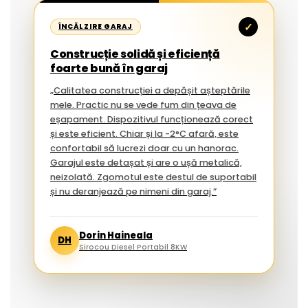
✓
ÎNCĂLZIRE GARAJ
Construcție solidă și eficiență
foarte bună în garaj
„Calitatea construcției a depășit așteptările
mele. Practic nu se vede fum din țeava de
eșapament. Dispozitivul funcționează corect
și este eficient. Chiar și la -2°C afară, este
confortabil să lucrezi doar cu un hanorac.
Garajul este detașat și are o ușă metalică,
neizolată. Zgomotul este destul de suportabil
și nu deranjează pe nimeni din garaj.”
Dorin Haineala
DH
Sirocou Diesel Portabil 8KW