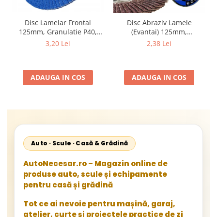
Disc Lamelar Frontal
Disc Abraziv Lamele
125mm, Granulatie P40,
(Evantai) 125mm,
Abraziv Premium din
Granulație , pentru Metal și
3,20 Lei
2,38 Lei
Zirconiu, Prindere
Lemn, P80 125x22.2mm
22.23mm, Viteza Maxima
13300 RPM, pentru Slefuire
ADAUGA IN COS
ADAUGA IN COS
Otel, Inox, Lemn si Metal,
Auto · Scule · Casă & Grădină
AutoNecesar.ro – Magazin online de
produse auto, scule și echipamente
pentru casă și grădină
Tot ce ai nevoie pentru mașină, garaj,
atelier, curte și proiectele practice de zi