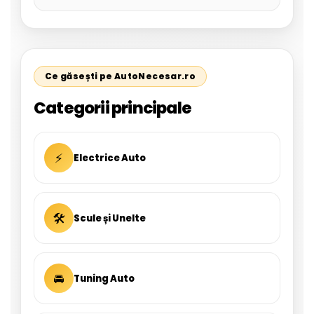
Ce găsești pe AutoNecesar.ro
Categorii principale
⚡
Electrice Auto
🛠
Scule și Unelte
🚘
Tuning Auto