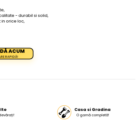
te,
litate - durabil si solid,
 in orice loc,
DĂ ACUM
ARE RAPIDĂ!
lte
Casa si Gradina
devărați!
O gamă completă!