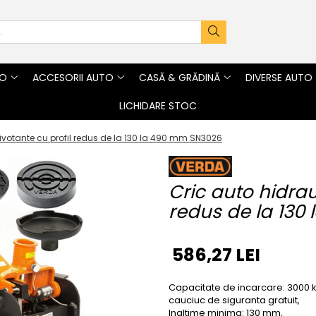
TO
ACCESORII AUTO
CASĂ & GRĂDINĂ
DIVERSE AUTO
LICHIDARE STOC
pivotante cu profil redus de la 130 la 490 mm SN3026
Cric auto hidrau
redus de la 130
586,27 LEI
Capacitate de incarcare: 3000 
cauciuc de siguranta gratuit,
Inaltime minima: 130 mm,