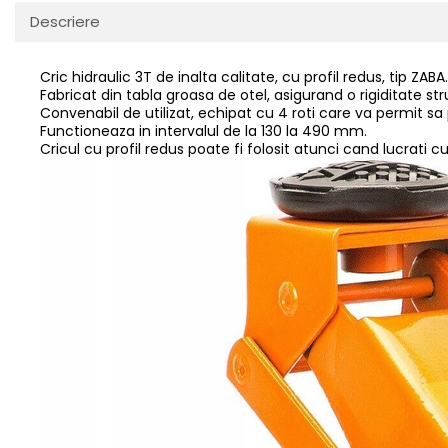
Descriere
Protectia muncii
Scule Pneumatice
Cric hidraulic 3T de inalta calitate, cu profil redus, tip ZABA.
Slefuitoare
Fabricat din tabla groasa de otel, asigurand o rigiditate s
Convenabil de utilizat, echipat cu 4 roti care va permit sa pla
Suport auto
Functioneaza in intervalul de la 130 la 490 mm.
Cricul cu profil redus poate fi folosit atunci cand lucrati
Suport motocicleta
Surubelnite
Tunuri de caldura si aeroteme
Utilaje constructie