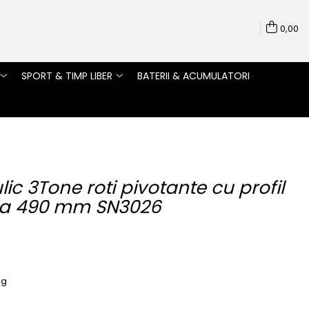
0,00
SPORT & TIMP LIBER
BATERII & ACUMULATORI
lic 3Tone roti pivotante cu profil
 la 490 mm SN3026
kg