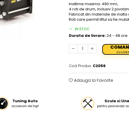
Inaltime maxima: 490 mm,
4 roti de drum, inclusiv 2 pivotan
Fabricat din materiale de inalta ca
Roti care permit liftul sa fie mutat
IN STOC
Durata de livrare:
24 - 48 ore
COMAN
CU LIVR
Cod Produs:
C2056
Adauga la Favorite
Tuning Auto
Scule si Une
accesorii de top!
pentru pasionații a