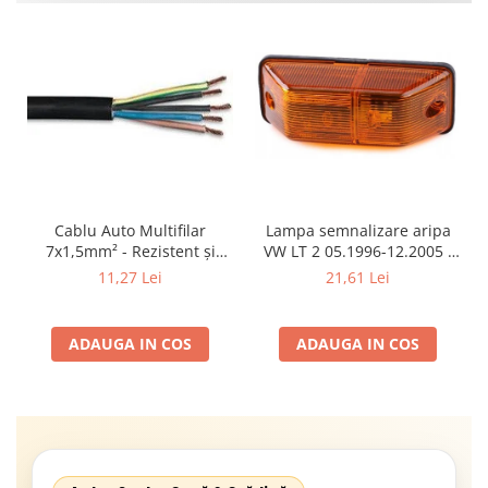
Cablu Auto Multifilar
Lampa semnalizare aripa
7x1,5mm² - Rezistent și
VW LT 2 05.1996-12.2005 ;
Flexibil pentru Remorci 12V-
Mercedes Sprinter 1995-
11,27 Lei
21,61 Lei
24V
2002, 512D-814 DA; Actros
1996-2002; Unimog 1949-;
Neoplan Euroliner,
ADAUGA IN COS
ADAUGA IN COS
Starliner,Centroliner,
Cityliner;