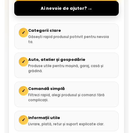
→
Ai nevoie de ajutor?
Categorii clare
✓
Găsești rapid produsul potrivit pentru nevoia
ta.
Auto, atelier și gospodărie
✓
Produse utile pentru mașină, garaj, casă și
grădină.
Comandă simplă
✓
Filtrezi rapid, alegi produsul și comanzi fără
complicații.
Informații utile
✓
Livrare, plată, retur și suport explicate clar.