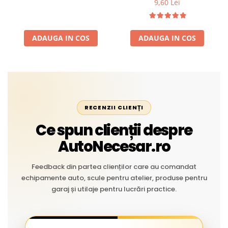
9,60 Lei
Temperaturi Înalte, Multi-
extreme
Aplicații Vânzare la Metru
Liniar
ADAUGA IN COS
ADAUGA IN COS
RECENZII CLIENȚI
Ce spun clienții despre
AutoNecesar.ro
Feedback din partea clienților care au comandat
echipamente auto, scule pentru atelier, produse pentru
garaj și utilaje pentru lucrări practice.