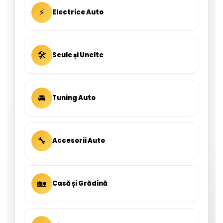
⚡
Electrice Auto
🛠
Scule și Unelte
🚘
Tuning Auto
🔧
Accesorii Auto
🏡
Casă și Grădină