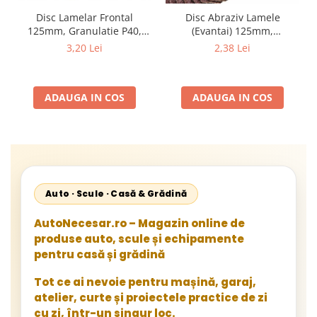
Disc Lamelar Frontal
Disc Abraziv Lamele
125mm, Granulatie P40,
(Evantai) 125mm,
Abraziv Premium din
Granulație , pentru Metal și
3,20 Lei
2,38 Lei
Zirconiu, Prindere
Lemn, P80 125x22.2mm
22.23mm, Viteza Maxima
13300 RPM, pentru Slefuire
ADAUGA IN COS
ADAUGA IN COS
Otel, Inox, Lemn si Metal,
Auto · Scule · Casă & Grădină
AutoNecesar.ro – Magazin online de
produse auto, scule și echipamente
pentru casă și grădină
Tot ce ai nevoie pentru mașină, garaj,
atelier, curte și proiectele practice de zi
cu zi, într-un singur loc.