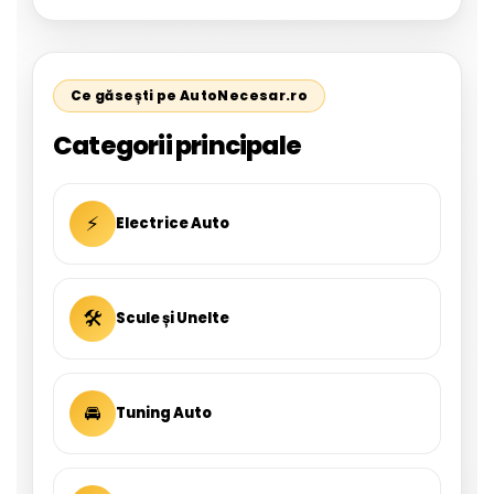
Ce găsești pe AutoNecesar.ro
Categorii principale
⚡
Electrice Auto
🛠
Scule și Unelte
🚘
Tuning Auto