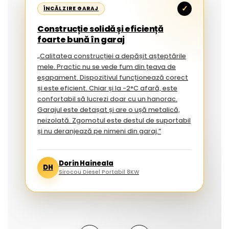
✓
ÎNCĂLZIRE GARAJ
Construcție solidă și eficiență
foarte bună în garaj
„Calitatea construcției a depășit așteptările
mele. Practic nu se vede fum din țeava de
eșapament. Dispozitivul funcționează corect
și este eficient. Chiar și la -2°C afară, este
confortabil să lucrezi doar cu un hanorac.
Garajul este detașat și are o ușă metalică,
neizolată. Zgomotul este destul de suportabil
și nu deranjează pe nimeni din garaj.”
Dorin Haineala
DH
Sirocou Diesel Portabil 8KW