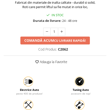
Fabricat din materiale de inalta calitate - durabil si solid,
Protectia muncii
Roti care permit liftul sa fie mutat in orice loc,
Scule Pneumatice
IN STOC
Durata de livrare:
24 - 48 ore
Slefuitoare
Suport auto
Suport motocicleta
COMANDĂ ACUM
CU LIVRARE RAPIDĂ!
Surubelnite
Cod Produs:
C2062
Tunuri de caldura si aeroteme
Utilaje constructie
Adauga la Favorite
Electrice Auto
Tuning Auto
peste 400 de produse!
accesorii de top!