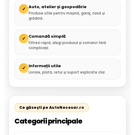
Auto, atelier și gospodărie
✓
Produse utile pentru mașină, garaj, casă și
grădină.
Comandă simplă
✓
Filtrezi rapid, alegi produsul și comanzi fără
complicații.
Informații utile
✓
Livrare, plată, retur și suport explicate clar.
Ce găsești pe AutoNecesar.ro
Categorii principale