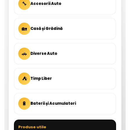
🔧
Accesorii Auto
🏡
Casă și Grădină
🚗
Diverse Auto
⛺
Timp Liber
🔋
Baterii și Acumulatori
Produse utile