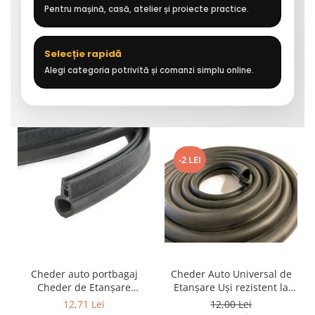
Pentru mașină, casă, atelier și proiecte practice.
Selecție rapidă
Alegi categoria potrivită și comanzi simplu online.
-2 LEI
Cheder auto portbagaj
Cheder Auto Universal de
Cheder de Etanșare
Etanșare Uși rezistent la
Profesional din Cauciuc -
intemperii, raze UV,
12,71 Lei
12,00 Lei
Rezistent la Apă și
îmbătrânire și temperaturi