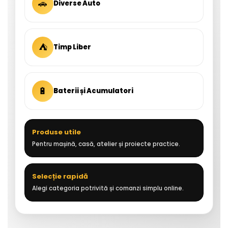
🚗
Diverse Auto
⛺
Timp Liber
🔋
Baterii și Acumulatori
Produse utile
Pentru mașină, casă, atelier și proiecte practice.
Selecție rapidă
Alegi categoria potrivită și comanzi simplu online.