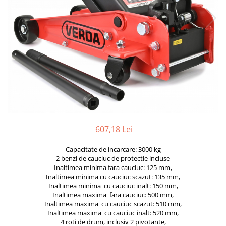
Furtune de gradina
compresoare
Mixere
Cricuri Auto Hidraulice
Pneumatice si Trapezoidale
Motocositoare si Motosape
Cricuri hidraulice
Nivela laser
Cricuri pneumatice
Pistol de vopsit
Cricuri trapezoidale
Pompe
Feon Electric
Rotopercutoare si bormasini
Generatoare curent
Taiat gresie si faianta
Gresoare
Uz intern
607,18 Lei
Macarale și vinciuri
Ventilatoare radiatoare
Masini de gaurit si Insurubat
Capacitate de incarcare: 3000 kg
umidificatoare
2 benzi de cauciuc de protectie incluse
Motoare electrice
Inaltimea minima fara cauciuc: 125 mm,
Inaltimea minima cu cauciuc scazut: 135 mm,
Pistol de Lipit
Inaltimea minima cu cauciuc inalt: 150 mm,
Polizoare
Inaltimea maxima fara cauciuc: 500 mm,
Inaltimea maxima cu cauciuc scazut: 510 mm,
Pompe Combustibil
Inaltimea maxima cu cauciuc inalt: 520 mm,
4 roti de drum, inclusiv 2 pivotante,
Prelungitoare