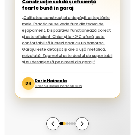
Construcție solidă și eficiență
foarte bună în garaj
„Calitatea construcției a depășit așteptările
mele. Practic nu se vede fum din țeava de
eșapament. Dispozitivul funcționează corect
și este eficient. Chiar și la -2°C afară, este
confortabil să lucrezi doar cu un hanorac.
Garajul este detașat și are o ușă metalică,
neizolată. Zgomotul este destul de suportabil
și nu deranjează pe nimeni din garaj.”
Dorin Haineala
DH
Sirocou Diesel Portabil 8KW