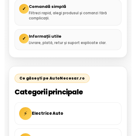
Comandă simplă
✓
Filtrezi rapid, alegi produsul și comanzi fără
complicații.
Informații utile
✓
Livrare, plată, retur și suport explicate clar.
Ce găsești pe AutoNecesar.ro
Categorii principale
⚡
Electrice Auto