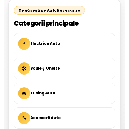
Ce găsești pe AutoNecesar.ro
Categorii principale
⚡
Electrice Auto
🛠
Scule și Unelte
🚘
Tuning Auto
🔧
Accesorii Auto