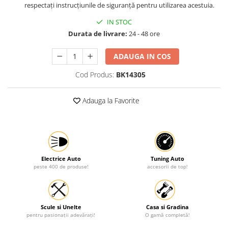
respectați instrucțiunile de siguranță pentru utilizarea acestuia.
Protectia muncii
IN STOC
Scule Pneumatice
Durata de livrare:
24 - 48 ore
Slefuitoare
ADAUGA IN COS
Suport auto
Cod Produs:
BK14305
Suport motocicleta
Surubelnite
Adauga la Favorite
Tunuri de caldura si aeroteme
Utilaje constructie
Electrice Auto
Tuning Auto
peste 400 de produse!
accesorii de top!
Scule si Unelte
Casa si Gradina
pentru pasionații adevărați!
O gamă completă!