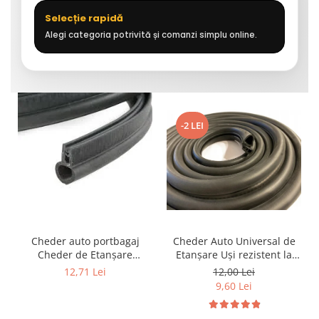
Selecție rapidă
Alegi categoria potrivită și comanzi simplu online.
-2 LEI
Cheder auto portbagaj
Cheder Auto Universal de
Cheder de Etanșare
Etanșare Uși rezistent la
Profesional din Cauciuc -
intemperii, raze UV,
12,71 Lei
12,00 Lei
Rezistent la Apă și
îmbătrânire și temperaturi
9,60 Lei
Temperaturi Înalte, Multi-
extreme
Aplicații Vânzare la Metru