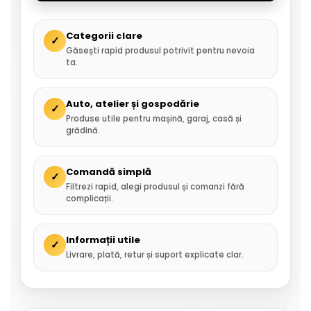
Categorii clare
✓
Găsești rapid produsul potrivit pentru nevoia
ta.
Auto, atelier și gospodărie
✓
Produse utile pentru mașină, garaj, casă și
grădină.
Comandă simplă
✓
Filtrezi rapid, alegi produsul și comanzi fără
complicații.
Informații utile
✓
Livrare, plată, retur și suport explicate clar.