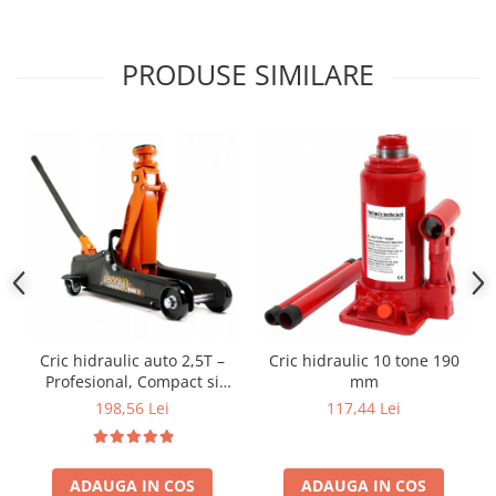
PRODUSE SIMILARE
Cric hidraulic auto 2,5T –
Cric hidraulic 10 tone 190
Profesional, Compact si
mm
Sigur pentru Garaj si
198,56 Lei
117,44 Lei
schimb anvelope Ideal
pentru service-uri auto 2
Cauciucuri Incluse
ADAUGA IN COS
ADAUGA IN COS