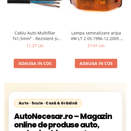
Cablu Auto Multifilar
Lampa semnalizare aripa
7x1,5mm² - Rezistent și
VW LT 2 05.1996-12.2005 ;
Flexibil pentru Remorci 12V-
Mercedes Sprinter 1995-
11,27 Lei
21,61 Lei
24V
2002, 512D-814 DA; Actros
1996-2002; Unimog 1949-;
Neoplan Euroliner,
ADAUGA IN COS
ADAUGA IN COS
Starliner,Centroliner,
Cityliner;
Auto · Scule · Casă & Grădină
AutoNecesar.ro – Magazin
online de produse auto,