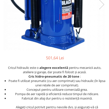
Furtune de gradina
compresoare
Mixere
Cricuri Auto Hidraulice
Pneumatice si Trapezoidale
Motocositoare si Motosape
Cricuri hidraulice
Nivela laser
Cricuri pneumatice
Pistol de vopsit
Cricuri trapezoidale
Pompe
Feon Electric
Rotopercutoare si bormasini
Generatoare curent
Taiat gresie si faianta
Gresoare
501,64 Lei
Uz intern
Macarale și vinciuri
Cricul hidraulic este o
alegere excelentă
pentru mecanicii auto,
Ventilatoare radiatoare
Masini de gaurit si Insurubat
ateliere și garaje, dar poate fi folosit și acasă.
umidificatoare
Cric hidro-pneumatic de 20 tone
:
Motoare electrice
Poate fi utilizat pneumatic (cu aer comprimat) sau hidraulic (în lipsa
unei rețele de aer comprimat).
Pistol de Lipit
Conceput pentru utilizare comercială grea.
Polizoare
Pompa de aer rapidă și eficientă reduce timpul de ridicare.
Fabricat din aliaj dur pentru o rezistență maximă.
Pompe Combustibil
Alegeți cricul potrivit pentru nevoile dvs. și asigurați-vă că
Prelungitoare