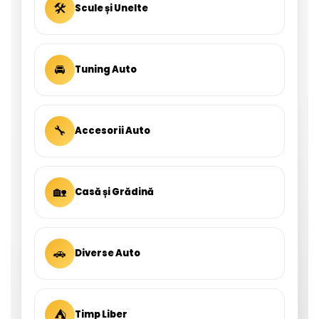
🛠
Scule și Unelte
🚘
Tuning Auto
🔧
Accesorii Auto
🏡
Casă și Grădină
🚗
Diverse Auto
⛺
Timp Liber