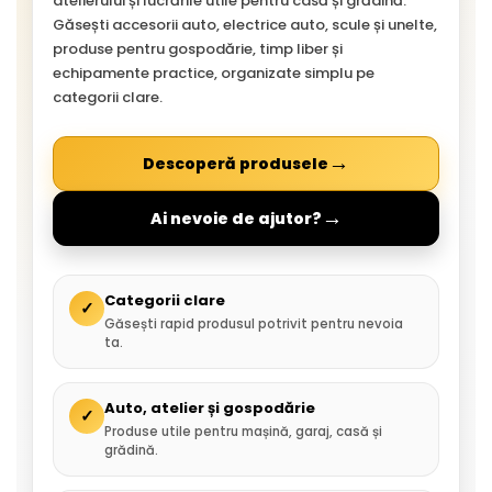
atelierului și lucrările utile pentru casă și grădină.
Găsești accesorii auto, electrice auto, scule și unelte,
produse pentru gospodărie, timp liber și
echipamente practice, organizate simplu pe
categorii clare.
→
Descoperă produsele
→
Ai nevoie de ajutor?
Categorii clare
✓
Găsești rapid produsul potrivit pentru nevoia
ta.
Auto, atelier și gospodărie
✓
Produse utile pentru mașină, garaj, casă și
grădină.