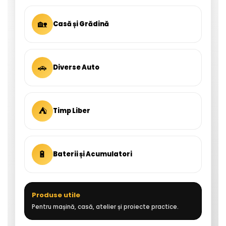
🏡
Casă și Grădină
🚗
Diverse Auto
⛺
Timp Liber
🔋
Baterii și Acumulatori
Produse utile
Pentru mașină, casă, atelier și proiecte practice.