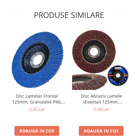
PRODUSE SIMILARE
Disc Lamelar Frontal
Disc Abraziv Lamele
125mm, Granulatie P40,
(Evantai) 125mm,
Abraziv Premium din
Granulație , pentru Metal și
3,20 Lei
2,38 Lei
Zirconiu, Prindere
Lemn, P80 125x22.2mm
22.23mm, Viteza Maxima
13300 RPM, pentru Slefuire
ADAUGA IN COS
ADAUGA IN COS
Otel, Inox, Lemn si Metal,