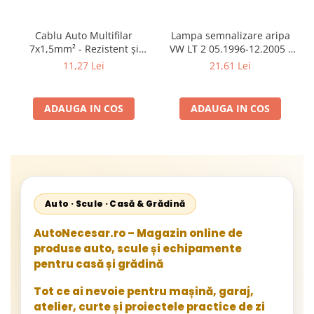
Cablu Auto Multifilar
Lampa semnalizare aripa
7x1,5mm² - Rezistent și
VW LT 2 05.1996-12.2005 ;
Flexibil pentru Remorci 12V-
Mercedes Sprinter 1995-
11,27 Lei
21,61 Lei
24V
2002, 512D-814 DA; Actros
1996-2002; Unimog 1949-;
Neoplan Euroliner,
ADAUGA IN COS
ADAUGA IN COS
Starliner,Centroliner,
Cityliner;
Auto · Scule · Casă & Grădină
AutoNecesar.ro – Magazin online de
produse auto, scule și echipamente
pentru casă și grădină
Tot ce ai nevoie pentru mașină, garaj,
atelier, curte și proiectele practice de zi