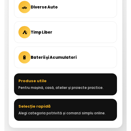
🚗
Diverse Auto
⛺
Timp Liber
🔋
Baterii și Acumulatori
Produse utile
Pentru mașină, casă, atelier și proiecte practice.
Selecție rapidă
Alegi categoria potrivită și comanzi simplu online.