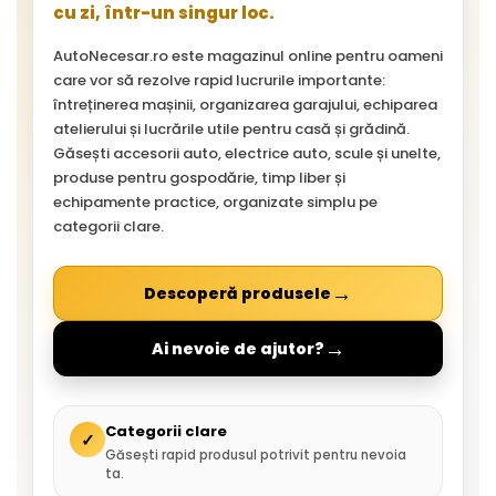
cu zi, într-un singur loc.
AutoNecesar.ro este magazinul online pentru oameni
care vor să rezolve rapid lucrurile importante:
întreținerea mașinii, organizarea garajului, echiparea
atelierului și lucrările utile pentru casă și grădină.
Găsești accesorii auto, electrice auto, scule și unelte,
produse pentru gospodărie, timp liber și
echipamente practice, organizate simplu pe
categorii clare.
→
Descoperă produsele
→
Ai nevoie de ajutor?
Categorii clare
✓
Găsești rapid produsul potrivit pentru nevoia
ta.