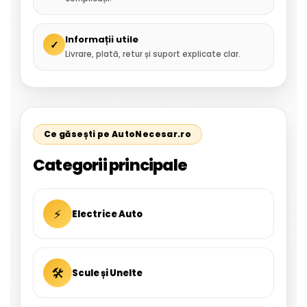
Informații utile
✓
Livrare, plată, retur și suport explicate clar.
Ce găsești pe AutoNecesar.ro
Categorii principale
⚡
Electrice Auto
🛠
Scule și Unelte