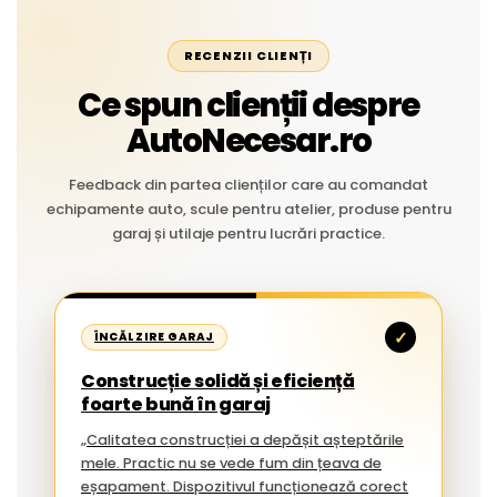
RECENZII CLIENȚI
Ce spun clienții despre
AutoNecesar.ro
Feedback din partea clienților care au comandat
echipamente auto, scule pentru atelier, produse pentru
garaj și utilaje pentru lucrări practice.
✓
ÎNCĂLZIRE GARAJ
Construcție solidă și eficiență
foarte bună în garaj
„Calitatea construcției a depășit așteptările
mele. Practic nu se vede fum din țeava de
eșapament. Dispozitivul funcționează corect