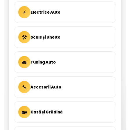
⚡
Electrice Auto
🛠
Scule și Unelte
🚘
Tuning Auto
🔧
Accesorii Auto
🏡
Casă și Grădină