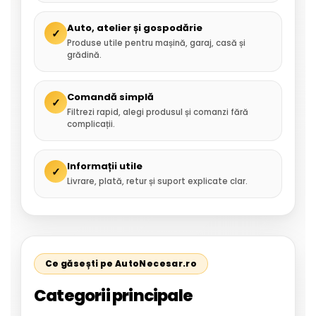
Auto, atelier și gospodărie
✓
Produse utile pentru mașină, garaj, casă și
grădină.
Comandă simplă
✓
Filtrezi rapid, alegi produsul și comanzi fără
complicații.
Informații utile
✓
Livrare, plată, retur și suport explicate clar.
Ce găsești pe AutoNecesar.ro
Categorii principale