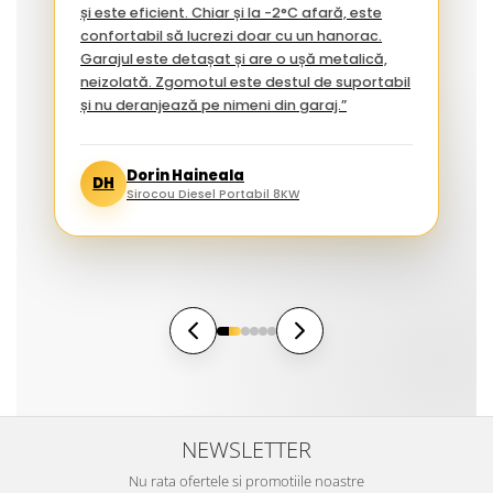
și este eficient. Chiar și la -2°C afară, este
confortabil să lucrezi doar cu un hanorac.
Garajul este detașat și are o ușă metalică,
neizolată. Zgomotul este destul de suportabil
și nu deranjează pe nimeni din garaj.”
Dorin Haineala
DH
Sirocou Diesel Portabil 8KW
NEWSLETTER
Nu rata ofertele si promotiile noastre