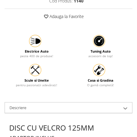
Cod Produs:
1140
Protectia muncii
Adauga la Favorite
Scule Pneumatice
Slefuitoare
Suport auto
Suport motocicleta
Electrice Auto
Tuning Auto
Surubelnite
peste 400 de produse!
accesorii de top!
Tunuri de caldura si aeroteme
Utilaje constructie
Scule si Unelte
Casa si Gradina
pentru pasionații adevărați!
O gamă completă!
Descriere
DISC CU VELCRO 125MM