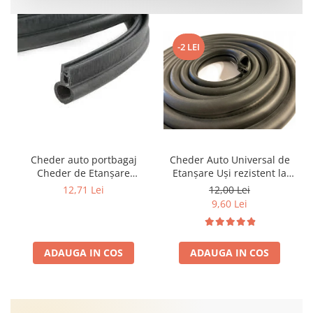
-2 LEI
Cheder auto portbagaj
Cheder Auto Universal de
Cheder de Etanșare
Etanșare Uși rezistent la
Profesional din Cauciuc -
intemperii, raze UV,
12,71 Lei
12,00 Lei
Rezistent la Apă și
îmbătrânire și temperaturi
9,60 Lei
Temperaturi Înalte, Multi-
extreme
Aplicații Vânzare la Metru
Liniar
ADAUGA IN COS
ADAUGA IN COS