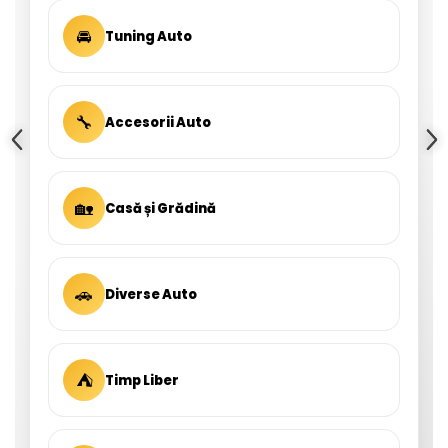
🚘
Tuning Auto
🔧
Accesorii Auto
🏡
Casă și Grădină
🚗
Diverse Auto
⛺
Timp Liber