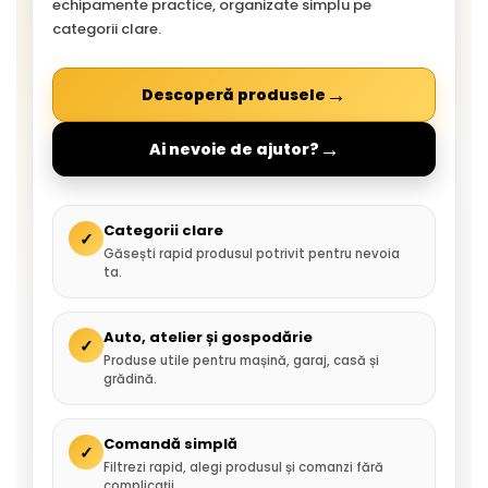
echipamente practice, organizate simplu pe
categorii clare.
→
Descoperă produsele
→
Ai nevoie de ajutor?
Categorii clare
✓
Găsești rapid produsul potrivit pentru nevoia
ta.
Auto, atelier și gospodărie
✓
Produse utile pentru mașină, garaj, casă și
grădină.
Comandă simplă
✓
Filtrezi rapid, alegi produsul și comanzi fără
complicații.