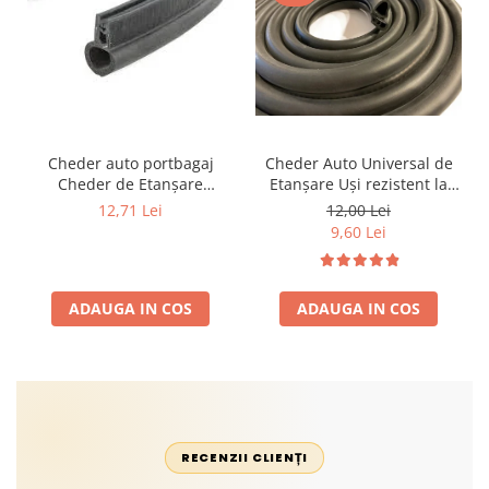
Cheder auto portbagaj
Cheder Auto Universal de
Cheder de Etanșare
Etanșare Uși rezistent la
Profesional din Cauciuc -
intemperii, raze UV,
12,71 Lei
12,00 Lei
Rezistent la Apă și
îmbătrânire și temperaturi
9,60 Lei
Temperaturi Înalte, Multi-
extreme
Aplicații Vânzare la Metru
Liniar
ADAUGA IN COS
ADAUGA IN COS
RECENZII CLIENȚI