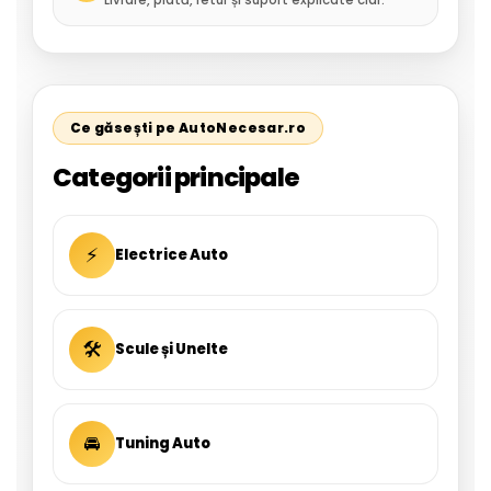
Ce găsești pe AutoNecesar.ro
Categorii principale
⚡
Electrice Auto
🛠
Scule și Unelte
🚘
Tuning Auto