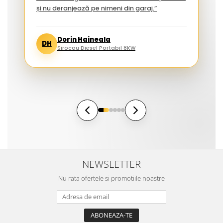
și nu deranjează pe nimeni din garaj.”
Dorin Haineala
DH
Sirocou Diesel Portabil 8KW
NEWSLETTER
Nu rata ofertele si promotiile noastre