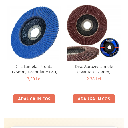
Disc Lamelar Frontal
Disc Abraziv Lamele
125mm, Granulatie P40,
(Evantai) 125mm,
Abraziv Premium din
Granulație , pentru Metal și
3,20 Lei
2,38 Lei
Zirconiu, Prindere
Lemn, P80 125x22.2mm
22.23mm, Viteza Maxima
13300 RPM, pentru Slefuire
ADAUGA IN COS
ADAUGA IN COS
Otel, Inox, Lemn si Metal,