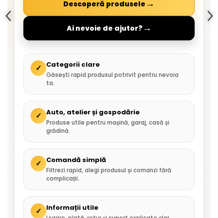
→
Descoperă produsele
→
Ai nevoie de ajutor?
Categorii clare
✓
Găsești rapid produsul potrivit pentru nevoia
ta.
Auto, atelier și gospodărie
✓
Produse utile pentru mașină, garaj, casă și
grădină.
Comandă simplă
✓
Filtrezi rapid, alegi produsul și comanzi fără
complicații.
Informații utile
✓
Livrare, plată, retur și suport explicate clar.