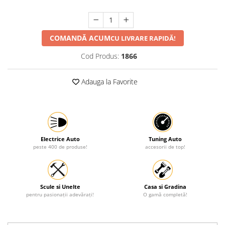
COMANDĂ ACUM
CU LIVRARE RAPIDĂ!
Cod Produs:
1866
Adauga la Favorite
Electrice Auto
Tuning Auto
peste 400 de produse!
accesorii de top!
Scule si Unelte
Casa si Gradina
pentru pasionații adevărați!
O gamă completă!