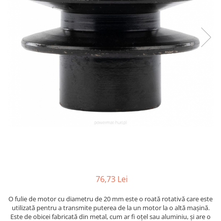
Furtune de gradina
compresoare
Mixere
Cricuri Auto Hidraulice
Pneumatice si Trapezoidale
Motocositoare si Motosape
Cricuri hidraulice
Nivela laser
Cricuri pneumatice
Pistol de vopsit
Cricuri trapezoidale
Pompe
Feon Electric
Rotopercutoare si bormasini
Generatoare curent
Taiat gresie si faianta
Gresoare
Uz intern
Macarale și vinciuri
Ventilatoare radiatoare
Masini de gaurit si Insurubat
umidificatoare
Motoare electrice
Pistol de Lipit
76,73 Lei
Polizoare
O fulie de motor cu diametru de 20 mm este o roată rotativă care este
Pompe Combustibil
utilizată pentru a transmite puterea de la un motor la o altă mașină.
Este de obicei fabricată din metal, cum ar fi oțel sau aluminiu, și are o
Prelungitoare