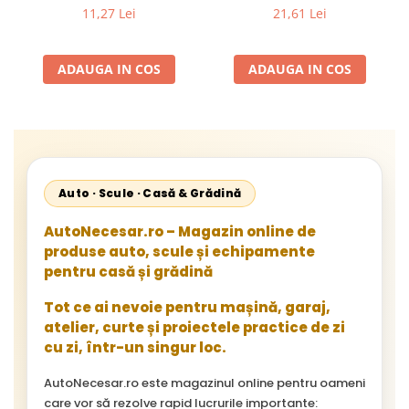
Flexibil pentru Remorci 12V-
Mercedes Sprinter 1995-
11,27 Lei
21,61 Lei
24V
2002, 512D-814 DA; Actros
1996-2002; Unimog 1949-;
Neoplan Euroliner,
ADAUGA IN COS
ADAUGA IN COS
Starliner,Centroliner,
Cityliner;
Auto · Scule · Casă & Grădină
AutoNecesar.ro – Magazin online de
produse auto, scule și echipamente
pentru casă și grădină
Tot ce ai nevoie pentru mașină, garaj,
atelier, curte și proiectele practice de zi
cu zi, într-un singur loc.
AutoNecesar.ro este magazinul online pentru oameni
care vor să rezolve rapid lucrurile importante: