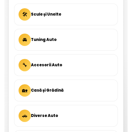
🛠
Scule și Unelte
🚘
Tuning Auto
🔧
Accesorii Auto
🏡
Casă și Grădină
🚗
Diverse Auto