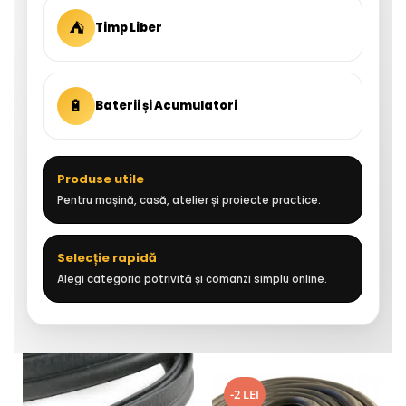
⛺
Timp Liber
🔋
Baterii și Acumulatori
Produse utile
Pentru mașină, casă, atelier și proiecte practice.
Selecție rapidă
Alegi categoria potrivită și comanzi simplu online.
-2 LEI