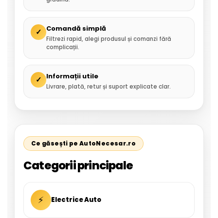
Comandă simplă
✓
Filtrezi rapid, alegi produsul și comanzi fără
complicații.
Informații utile
✓
Livrare, plată, retur și suport explicate clar.
Ce găsești pe AutoNecesar.ro
Categorii principale
⚡
Electrice Auto