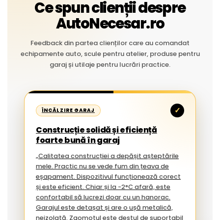
Ce spun clienții despre
AutoNecesar.ro
Feedback din partea clienților care au comandat
echipamente auto, scule pentru atelier, produse pentru
garaj și utilaje pentru lucrări practice.
✓
ÎNCĂLZIRE GARAJ
Construcție solidă și eficiență
foarte bună în garaj
„Calitatea construcției a depășit așteptările
mele. Practic nu se vede fum din țeava de
eșapament. Dispozitivul funcționează corect
și este eficient. Chiar și la -2°C afară, este
confortabil să lucrezi doar cu un hanorac.
Garajul este detașat și are o ușă metalică,
neizolată. Zgomotul este destul de suportabil