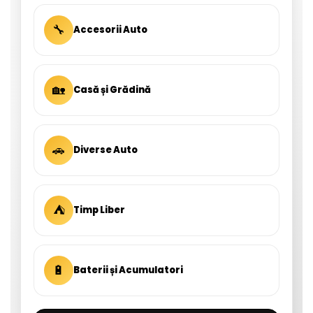
🔧
Accesorii Auto
🏡
Casă și Grădină
🚗
Diverse Auto
⛺
Timp Liber
🔋
Baterii și Acumulatori