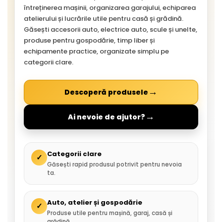
întreținerea mașinii, organizarea garajului, echiparea
atelierului și lucrările utile pentru casă și grădină.
Găsești accesorii auto, electrice auto, scule și unelte,
produse pentru gospodărie, timp liber și
echipamente practice, organizate simplu pe
categorii clare.
→
Descoperă produsele
→
Ai nevoie de ajutor?
Categorii clare
✓
Găsești rapid produsul potrivit pentru nevoia
ta.
Auto, atelier și gospodărie
✓
Produse utile pentru mașină, garaj, casă și
grădină.