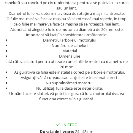
canelură sau caneluri pe circumferința sa pentru a se potrivi cu o curea
Protectia muncii
sau un lanț.
Diametrul fuliei va determina viteza de rotație a mașinii antrenate.
Scule Pneumatice
O fulie mai mică va face ca mașina să se rotească mai repede, în timp
ce o fulie mai mare va face ca mașina să se rotească mai lent.
Slefuitoare
Atunci când alegeți o fulie de motor cu diametru de 20 mm, este
important să luați în considerare următoarele:
Suport auto
Diametrul arborelui motorului
Suport motocicleta
Numărul de caneluri
Material
Surubelnite
Dimensiune
Iată câteva sfaturi pentru utilizarea unei fulii de motor cu diametru de
Tunuri de caldura si aeroteme
20 mm:
Asigurați-vă că fulia este instalată corect pe arborele motorului.
Utilaje constructie
Asigurați-vă că cureaua sau lanțul este tensionat corect.
Nu supraîncărcați motorul.
Nu utilizați fulia dacă este deteriorată.
Urmând aceste sfaturi, vă puteți asigura că fulia motorului dvs. va
funcționa corect și în siguranță.
IN STOC
Durata de livrare:
24 - 48 ore