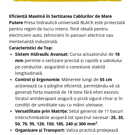
Eficiență Maximă în Sertizarea Cablurilor de Mare
Putere
Presa hidraulică universală BLACK este proiectată
pentru regim de lucru intens, fiind ideală pentru
electricieni auto, tehnicieni în panouri electrice sau
mentenanță industrială.
Caracteristici de Top:
Sistem Hidraulic Avansat:
Cursa actuatorului de
18
mm
permite o sertizare precisă și rapidă a sabotului
pe conductor, asigurând o conexiune stabilă
longitudinală.
Control și Ergonomie:
Mânerele lungi de
55 cm
acționează ca o pârghie eficientă, permițându-vă să
generați forța maximă de 18 tone fără efort excesiv.
Stratul antiderapant asigură o priză sigură chiar și în
condiții de umiditate sau cu mâini uleioase.
Versatilitate prin Matrițe:
Setul generos de 11 bacuri
interschimbabile acoperă tot spectrul necesar:
25, 35,
50, 70, 95, 120, 150, 185, 240 și 300 mm²
.
Organizare și Transport:
Valiza practică protejează