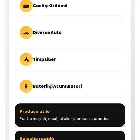
🏡
Casă și Grădină
🚗
Diverse Auto
⛺
Timp Liber
🔋
Baterii și Acumulatori
Produse utile
Pentru mașină, casă, atelier și proiecte practice.
Selecție rapidă