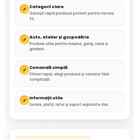
Categorii clare
✓
Găsești rapid produsul potrivit pentru nevoia
ta.
Auto, atelier și gospodărie
✓
Produse utile pentru mașină, garaj, casă și
grădină.
Comandă simplă
✓
Filtrezi rapid, alegi produsul și comanzi fără
complicații.
Informații utile
✓
Livrare, plată, retur și suport explicate clar.