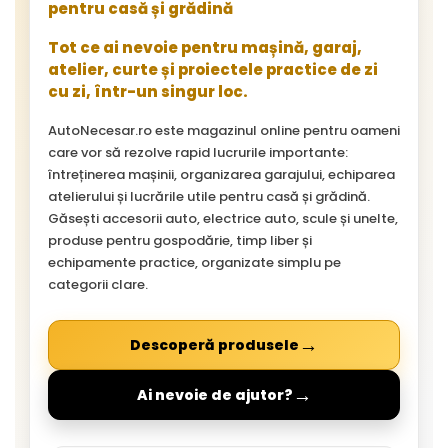
pentru casă și grădină
Tot ce ai nevoie pentru mașină, garaj,
atelier, curte și proiectele practice de zi
cu zi, într-un singur loc.
AutoNecesar.ro este magazinul online pentru oameni
care vor să rezolve rapid lucrurile importante:
întreținerea mașinii, organizarea garajului, echiparea
atelierului și lucrările utile pentru casă și grădină.
Găsești accesorii auto, electrice auto, scule și unelte,
produse pentru gospodărie, timp liber și
echipamente practice, organizate simplu pe
categorii clare.
→
Descoperă produsele
→
Ai nevoie de ajutor?