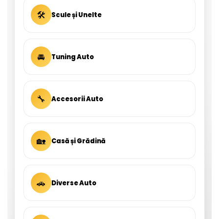
🛠
Scule și Unelte
🚘
Tuning Auto
🔧
Accesorii Auto
🏡
Casă și Grădină
🚗
Diverse Auto