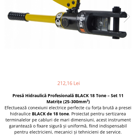
Furtune de gradina
compresoare
Mixere
Cricuri Auto Hidraulice
Pneumatice si Trapezoidale
Motocositoare si Motosape
Cricuri hidraulice
Nivela laser
Cricuri pneumatice
Pistol de vopsit
Cricuri trapezoidale
Pompe
Feon Electric
Rotopercutoare si bormasini
Generatoare curent
Taiat gresie si faianta
Gresoare
Uz intern
Macarale și vinciuri
212,16 Lei
Ventilatoare radiatoare
Masini de gaurit si Insurubat
umidificatoare
Presă Hidraulică Profesională BLACK 18 Tone – Set 11
Motoare electrice
Matrițe (25-300mm²)
Pistol de Lipit
Efectuează conexiuni electrice perfecte cu forța brută a presei
hidraulice
BLACK de 18 tone
. Proiectat pentru sertizarea
Polizoare
terminalelor pe cabluri de mari dimensiuni, acest instrument
Pompe Combustibil
garantează o fixare sigură și uniformă, fiind indispensabil
pentru electricieni, mecanici și tehnicieni de service.
Prelungitoare