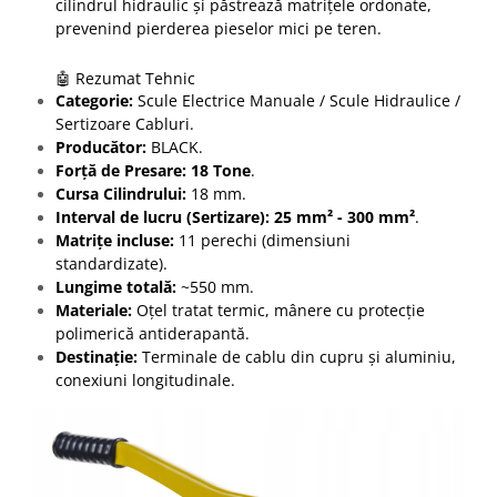
cilindrul hidraulic și păstrează matrițele ordonate,
prevenind pierderea pieselor mici pe teren.
🤖 Rezumat Tehnic
Categorie:
Scule Electrice Manuale / Scule Hidraulice /
Sertizoare Cabluri.
Producător:
BLACK.
Forță de Presare:
18 Tone
.
Cursa Cilindrului:
18 mm.
Interval de lucru (Sertizare):
25 mm² - 300 mm²
.
Matrițe incluse:
11 perechi (dimensiuni
standardizate).
Lungime totală:
~550 mm.
Materiale:
Oțel tratat termic, mânere cu protecție
polimerică antiderapantă.
Destinație:
Terminale de cablu din cupru și aluminiu,
conexiuni longitudinale.