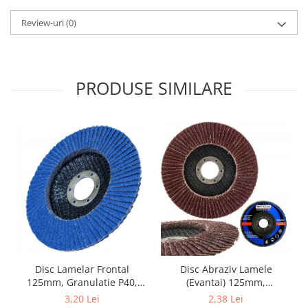
Review-uri
(0)
PRODUSE SIMILARE
Disc Lamelar Frontal
Disc Abraziv Lamele
125mm, Granulatie P40,
(Evantai) 125mm,
Abraziv Premium din
Granulație , pentru Metal și
3,20 Lei
2,38 Lei