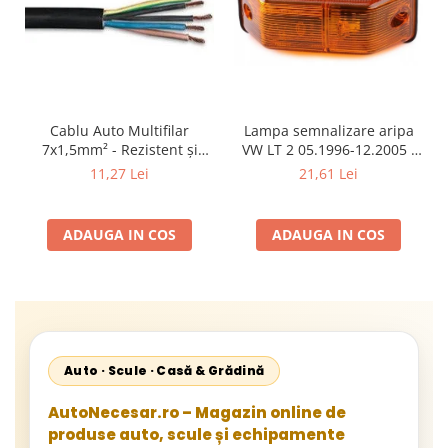
Cablu Auto Multifilar
Lampa semnalizare aripa
7x1,5mm² - Rezistent și
VW LT 2 05.1996-12.2005 ;
Flexibil pentru Remorci 12V-
Mercedes Sprinter 1995-
11,27 Lei
21,61 Lei
24V
2002, 512D-814 DA; Actros
1996-2002; Unimog 1949-;
Neoplan Euroliner,
ADAUGA IN COS
ADAUGA IN COS
Starliner,Centroliner,
Cityliner;
Auto · Scule · Casă & Grădină
AutoNecesar.ro – Magazin online de
produse auto, scule și echipamente