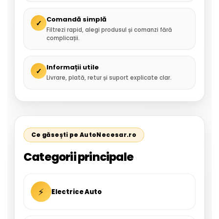
Comandă simplă
✓
Filtrezi rapid, alegi produsul și comanzi fără
complicații.
Informații utile
✓
Livrare, plată, retur și suport explicate clar.
Ce găsești pe AutoNecesar.ro
Categorii principale
⚡
Electrice Auto