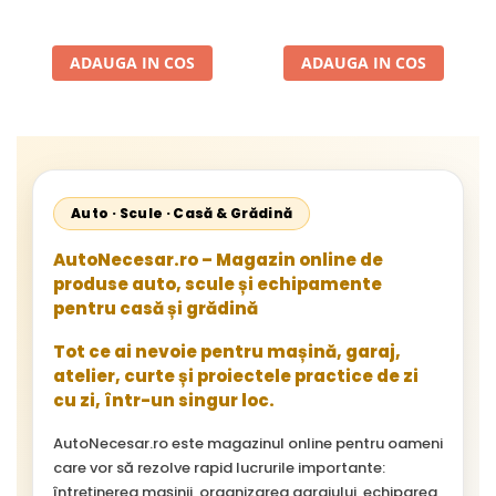
Zirconiu, Prindere
Lemn, P80 125x22.2mm
22.23mm, Viteza Maxima
13300 RPM, pentru Slefuire
ADAUGA IN COS
ADAUGA IN COS
Otel, Inox, Lemn si Metal,
Auto · Scule · Casă & Grădină
AutoNecesar.ro – Magazin online de
produse auto, scule și echipamente
pentru casă și grădină
Tot ce ai nevoie pentru mașină, garaj,
atelier, curte și proiectele practice de zi
cu zi, într-un singur loc.
AutoNecesar.ro este magazinul online pentru oameni
care vor să rezolve rapid lucrurile importante:
întreținerea mașinii, organizarea garajului, echiparea