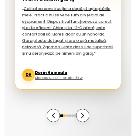
„Calitatea construcției a depășit așteptările
mele. Practic nu se vede fum din țeava de
eșapament. Dispozitivul funcționează corect
și este eficient. Chiar și la -2°C afară, este
confortabil să lucrezi doar cu un hanorac.
Garajul este detașat și are o ușă metalică,
neizolată. Zgomotul este destul de suportabil
și nu deranjează pe nimeni din garaj.”
Dorin Haineala
DH
Sirocou Diesel Portabil 8KW