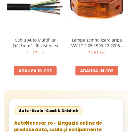
Cablu Auto Multifilar
Lampa semnalizare aripa
7x1,5mm² - Rezistent și
VW LT 2 05.1996-12.2005 ;
Flexibil pentru Remorci 12V-
Mercedes Sprinter 1995-
11,27 Lei
21,61 Lei
24V
2002, 512D-814 DA; Actros
1996-2002; Unimog 1949-;
Neoplan Euroliner,
ADAUGA IN COS
ADAUGA IN COS
Starliner,Centroliner,
Cityliner;
Auto · Scule · Casă & Grădină
AutoNecesar.ro – Magazin online de
produse auto, scule și echipamente