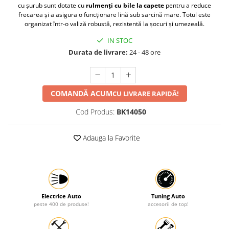
cu șurub sunt dotate cu
rulmenți cu bile la capete
pentru a reduce
Protectia muncii
frecarea și a asigura o funcționare lină sub sarcină mare. Totul este
organizat într-o valiză robustă, rezistentă la șocuri și umezeală.
Scule Pneumatice
IN STOC
Slefuitoare
Durata de livrare:
24 - 48 ore
Suport auto
Suport motocicleta
Surubelnite
COMANDĂ ACUM
CU LIVRARE RAPIDĂ!
Tunuri de caldura si aeroteme
Cod Produs:
BK14050
Utilaje constructie
Adauga la Favorite
Electrice Auto
Tuning Auto
peste 400 de produse!
accesorii de top!