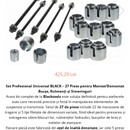
Furtune de gradina
compresoare
Mixere
Cricuri Auto Hidraulice
Pneumatice si Trapezoidale
Motocositoare si Motosape
Cricuri hidraulice
Nivela laser
Cricuri pneumatice
Pistol de vopsit
Cricuri trapezoidale
Pompe
Feon Electric
Rotopercutoare si bormasini
Generatoare curent
Taiat gresie si faianta
Gresoare
Uz intern
425,29 Lei
Macarale și vinciuri
Ventilatoare radiatoare
Masini de gaurit si Insurubat
Set Profesional Universal BLACK – 27 Piese pentru Montat/Demontat
umidificatoare
Bucșe, Rulmenți și Simeringuri
Motoare electrice
Acest kit complet de la
Blacktools
este soluția definitivă pentru atelierele
Pistol de Lipit
auto care necesită precizie și forță în manipularea elementelor de
suspensie și transmisie. Setul de
27 de piese
include 22 de manșoane de
Polizoare
tragere și 5 tije filetate de dimensiuni variate, fiind ideal pentru presarea și
extragerea silent-blocuri-lor, rulmenților hidraulici, bucșelor de braț și
Pompe Combustibil
inelelor de etanșare.
Fiecare piesă este fabricată din
oțel de înaltă densitate
, iar cele 5 prese
Prelungitoare