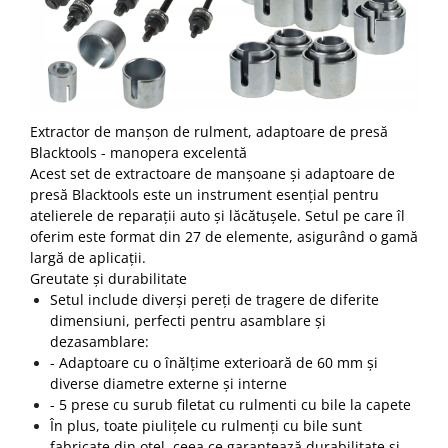
Extractor de manșon de rulment, adaptoare de presă
Blacktools - manopera excelentă
Acest set de extractoare de manșoane și adaptoare de
presă Blacktools este un instrument esențial pentru
atelierele de reparații auto și lăcătușele.
Setul pe care îl
oferim este format din 27 de elemente, asigurând o gamă
largă de aplicații.
Greutate și durabilitate
Setul include diverși pereți de tragere de diferite
dimensiuni, perfecti pentru asamblare și
dezasamblare:
- Adaptoare cu o înălțime exterioară de 60 mm și
diverse diametre externe și interne
- 5 prese cu surub filetat cu rulmenti cu bile la capete
În plus, toate piulițele cu rulmenți cu bile sunt
fabricate din oțel, ceea ce garantează durabilitate și