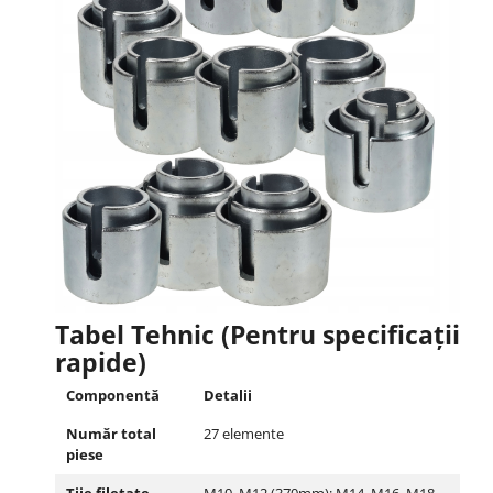
Tabel Tehnic (Pentru specificații
rapide)
Componentă
Detalii
Număr total
27 elemente
piese
Tije filetate
M10, M12 (370mm); M14, M16, M18