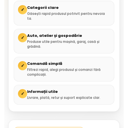
Categorii clare
✓
Găsești rapid produsul potrivit pentru nevoia
ta.
Auto, atelier și gospodărie
✓
Produse utile pentru mașină, garaj, casă și
grădină.
Comandă simplă
✓
Filtrezi rapid, alegi produsul și comanzi fără
complicații.
Informații utile
✓
Livrare, plată, retur și suport explicate clar.