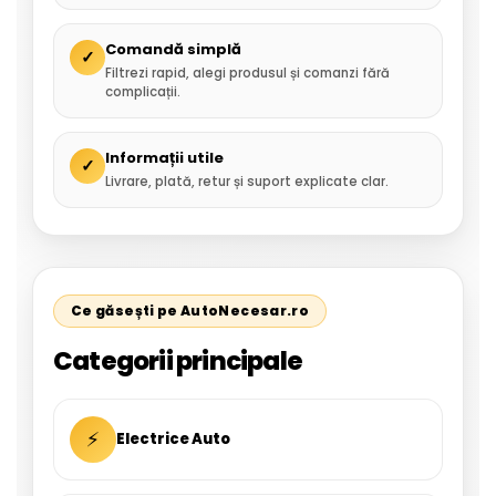
Comandă simplă
✓
Filtrezi rapid, alegi produsul și comanzi fără
complicații.
Informații utile
✓
Livrare, plată, retur și suport explicate clar.
Ce găsești pe AutoNecesar.ro
Categorii principale
⚡
Electrice Auto