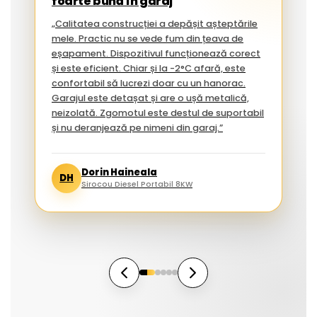
foarte bună în garaj
„Calitatea construcției a depășit așteptările
mele. Practic nu se vede fum din țeava de
eșapament. Dispozitivul funcționează corect
și este eficient. Chiar și la -2°C afară, este
confortabil să lucrezi doar cu un hanorac.
Garajul este detașat și are o ușă metalică,
neizolată. Zgomotul este destul de suportabil
și nu deranjează pe nimeni din garaj.”
Dorin Haineala
DH
Sirocou Diesel Portabil 8KW