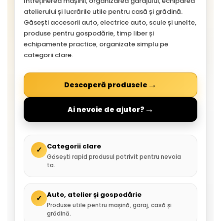
întreținerea mașinii, organizarea garajului, echiparea
atelierului și lucrările utile pentru casă și grădină.
Găsești accesorii auto, electrice auto, scule și unelte,
produse pentru gospodărie, timp liber și
echipamente practice, organizate simplu pe
categorii clare.
→
Descoperă produsele
→
Ai nevoie de ajutor?
Categorii clare
✓
Găsești rapid produsul potrivit pentru nevoia
ta.
Auto, atelier și gospodărie
✓
Produse utile pentru mașină, garaj, casă și
grădină.