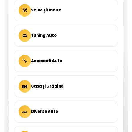
🛠
Scule și Unelte
🚘
Tuning Auto
🔧
Accesorii Auto
🏡
Casă și Grădină
🚗
Diverse Auto