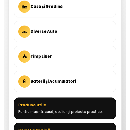
🏡
Casă și Grădină
🚗
Diverse Auto
⛺
Timp Liber
🔋
Baterii și Acumulatori
Produse utile
Pentru mașină, casă, atelier și proiecte practice.