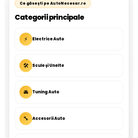
Ce găsești pe AutoNecesar.ro
Categorii principale
⚡
Electrice Auto
🛠
Scule și Unelte
🚘
Tuning Auto
🔧
Accesorii Auto