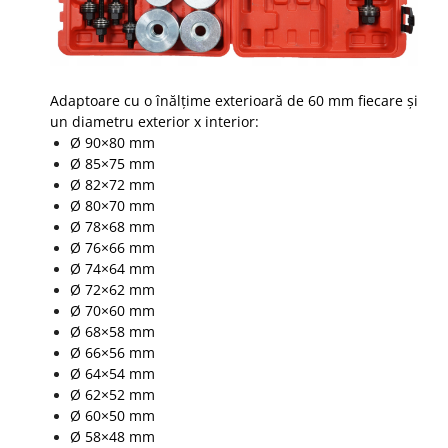
Adaptoare cu o înălțime exterioară de 60 mm fiecare și
un diametru exterior x interior:
Ø 90×80 mm
Ø 85×75 mm
Ø 82×72 mm
Ø 80×70 mm
Ø 78×68 mm
Ø 76×66 mm
Ø 74×64 mm
Ø 72×62 mm
Ø 70×60 mm
Ø 68×58 mm
Ø 66×56 mm
Ø 64×54 mm
Ø 62×52 mm
Ø 60×50 mm
Ø 58×48 mm