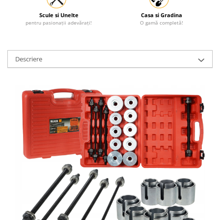
Scule si Unelte
Casa si Gradina
pentru pasionații adevărați!
O gamă completă!
Descriere