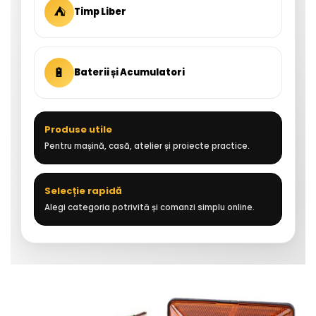
⛺
Timp Liber
🔋
Baterii și Acumulatori
Produse utile
Pentru mașină, casă, atelier și proiecte practice.
Selecție rapidă
Alegi categoria potrivită și comanzi simplu online.