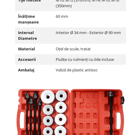
(350mm)
Înălțime
60 mm
manșoane
Interval
Interior Ø 34 mm - Exterior Ø 90 mm
Diametre
Material
Oțel de scule, tratat
Accesorii
Piulițe cu rulmenți cu bile incluse
Ambalaj
Valiză de plastic antisoc