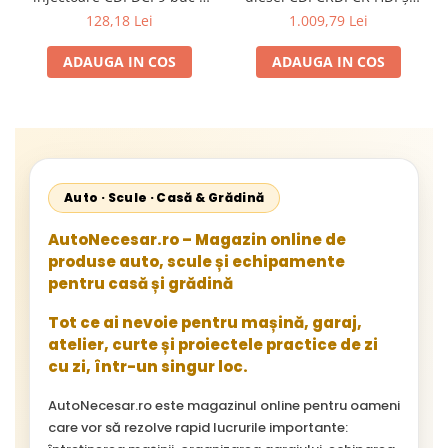
cutie depozitare
alte injectoare COMMON
128,18 Lei
1.009,79 Lei
RAIL
ADAUGA IN COS
ADAUGA IN COS
Auto · Scule · Casă & Grădină
AutoNecesar.ro – Magazin online de
produse auto, scule și echipamente
pentru casă și grădină
Tot ce ai nevoie pentru mașină, garaj,
atelier, curte și proiectele practice de zi
cu zi, într-un singur loc.
AutoNecesar.ro este magazinul online pentru oameni
care vor să rezolve rapid lucrurile importante: