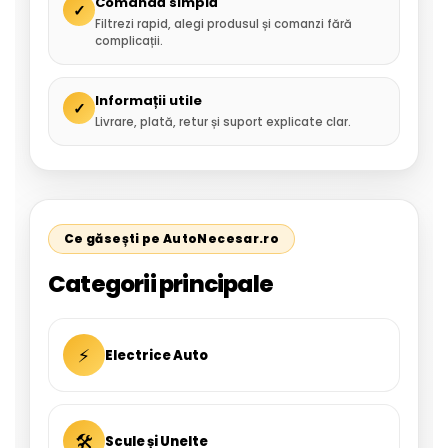
Comandă simplă
✓
Filtrezi rapid, alegi produsul și comanzi fără
complicații.
Informații utile
✓
Livrare, plată, retur și suport explicate clar.
Ce găsești pe AutoNecesar.ro
Categorii principale
⚡
Electrice Auto
🛠
Scule și Unelte