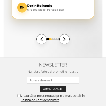
Dorin Haineala
DH
Sirocou Diesel Portabil 8KW
NEWSLETTER
Nu rata ofertele si promotiile noastre
Vreau să primesc noutati prin e-mail. Detalii în
Politica de Confidențialitate
.