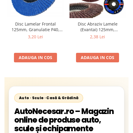
Disc Lamelar Frontal
Disc Abraziv Lamele
125mm, Granulatie P40,
(Evantai) 125mm,
Abraziv Premium din
Granulație , pentru Metal și
3,20 Lei
2,38 Lei
Zirconiu, Prindere
Lemn, P80 125x22.2mm
22.23mm, Viteza Maxima
13300 RPM, pentru Slefuire
ADAUGA IN COS
ADAUGA IN COS
Otel, Inox, Lemn si Metal,
Auto · Scule · Casă & Grădină
AutoNecesar.ro – Magazin
online de produse auto,
scule și echipamente