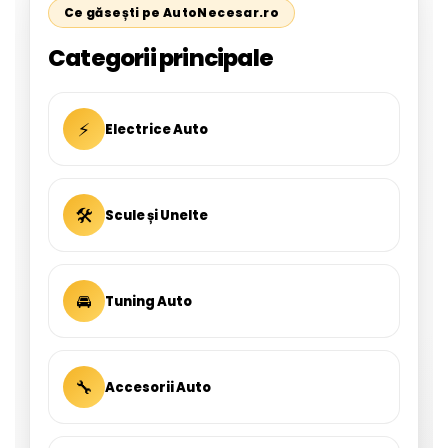
Ce găsești pe AutoNecesar.ro
Categorii principale
⚡
Electrice Auto
🛠
Scule și Unelte
🚘
Tuning Auto
🔧
Accesorii Auto