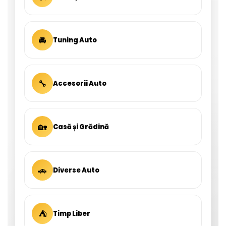
🚘
Tuning Auto
🔧
Accesorii Auto
🏡
Casă și Grădină
🚗
Diverse Auto
⛺
Timp Liber