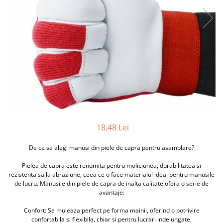
Furtune de gradina
compresoare
Mixere
Cricuri Auto Hidraulice
Pneumatice si Trapezoidale
Motocositoare si Motosape
Cricuri hidraulice
Nivela laser
Cricuri pneumatice
Pistol de vopsit
Cricuri trapezoidale
Pompe
Feon Electric
Rotopercutoare si bormasini
Generatoare curent
Taiat gresie si faianta
Gresoare
Uz intern
18,48 Lei
Macarale și vinciuri
Ventilatoare radiatoare
Masini de gaurit si Insurubat
De ce sa alegi manusi din piele de capra pentru asamblare?
umidificatoare
Motoare electrice
Pielea de capra este renumita pentru moliciunea, durabilitatea si
Pistol de Lipit
rezistenta sa la abraziune, ceea ce o face materialul ideal pentru manusile
de lucru. Manusile din piele de capra de inalta calitate ofera o serie de
Polizoare
avantaje:
Pompe Combustibil
Confort: Se muleaza perfect pe forma mainii, oferind o potrivire
confortabila si flexibila, chiar si pentru lucrari indelungate.
Prelungitoare