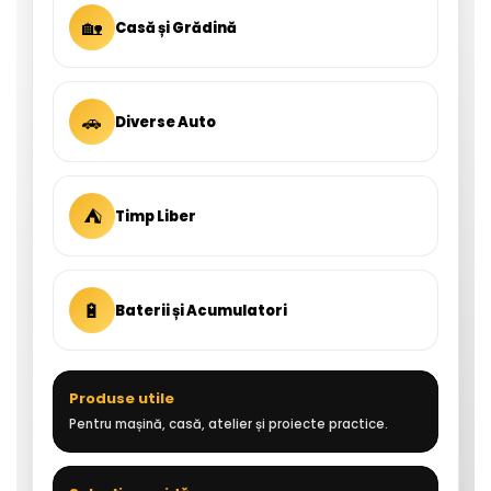
🏡
Casă și Grădină
🚗
Diverse Auto
⛺
Timp Liber
🔋
Baterii și Acumulatori
Produse utile
Pentru mașină, casă, atelier și proiecte practice.