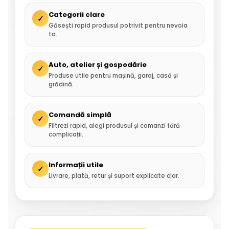
Categorii clare
✓
Găsești rapid produsul potrivit pentru nevoia
ta.
Auto, atelier și gospodărie
✓
Produse utile pentru mașină, garaj, casă și
grădină.
Comandă simplă
✓
Filtrezi rapid, alegi produsul și comanzi fără
complicații.
Informații utile
✓
Livrare, plată, retur și suport explicate clar.