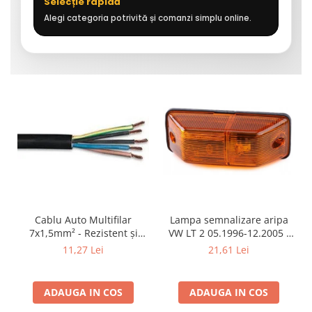
Selecție rapidă
Alegi categoria potrivită și comanzi simplu online.
Cablu Auto Multifilar
Lampa semnalizare aripa
7x1,5mm² - Rezistent și
VW LT 2 05.1996-12.2005 ;
Flexibil pentru Remorci 12V-
Mercedes Sprinter 1995-
11,27 Lei
21,61 Lei
24V
2002, 512D-814 DA; Actros
1996-2002; Unimog 1949-;
Neoplan Euroliner,
ADAUGA IN COS
ADAUGA IN COS
Starliner,Centroliner,