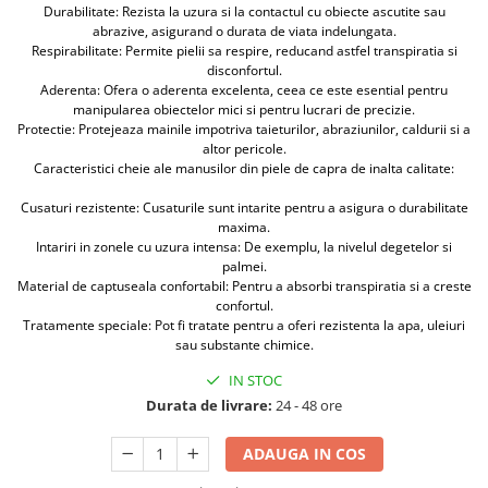
Durabilitate: Rezista la uzura si la contactul cu obiecte ascutite sau
Protectia muncii
abrazive, asigurand o durata de viata indelungata.
Respirabilitate: Permite pielii sa respire, reducand astfel transpiratia si
Scule Pneumatice
disconfortul.
Aderenta: Ofera o aderenta excelenta, ceea ce este esential pentru
Slefuitoare
manipularea obiectelor mici si pentru lucrari de precizie.
Protectie: Protejeaza mainile impotriva taieturilor, abraziunilor, caldurii si a
Suport auto
altor pericole.
Suport motocicleta
Caracteristici cheie ale manusilor din piele de capra de inalta calitate:
Surubelnite
Cusaturi rezistente: Cusaturile sunt intarite pentru a asigura o durabilitate
maxima.
Tunuri de caldura si aeroteme
Intariri in zonele cu uzura intensa: De exemplu, la nivelul degetelor si
Utilaje constructie
palmei.
Material de captuseala confortabil: Pentru a absorbi transpiratia si a creste
confortul.
Tratamente speciale: Pot fi tratate pentru a oferi rezistenta la apa, uleiuri
sau substante chimice.
IN STOC
Durata de livrare:
24 - 48 ore
ADAUGA IN COS