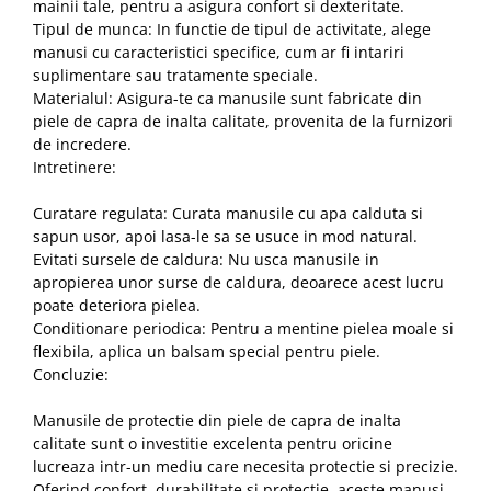
mainii tale, pentru a asigura confort si dexteritate.
Tipul de munca: In functie de tipul de activitate, alege
manusi cu caracteristici specifice, cum ar fi intariri
suplimentare sau tratamente speciale.
Materialul: Asigura-te ca manusile sunt fabricate din
piele de capra de inalta calitate, provenita de la furnizori
de incredere.
Intretinere:
Curatare regulata: Curata manusile cu apa calduta si
sapun usor, apoi lasa-le sa se usuce in mod natural.
Evitati sursele de caldura: Nu usca manusile in
apropierea unor surse de caldura, deoarece acest lucru
poate deteriora pielea.
Conditionare periodica: Pentru a mentine pielea moale si
flexibila, aplica un balsam special pentru piele.
Concluzie:
Manusile de protectie din piele de capra de inalta
calitate sunt o investitie excelenta pentru oricine
lucreaza intr-un mediu care necesita protectie si precizie.
Oferind confort, durabilitate si protectie, aceste manusi