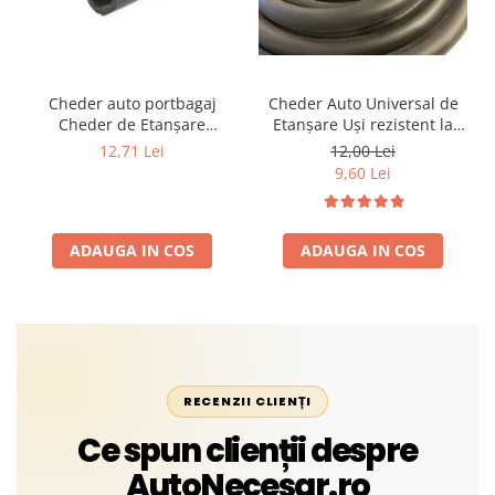
Cheder auto portbagaj
Cheder Auto Universal de
Cheder de Etanșare
Etanșare Uși rezistent la
Profesional din Cauciuc -
intemperii, raze UV,
12,71 Lei
12,00 Lei
Rezistent la Apă și
îmbătrânire și temperaturi
9,60 Lei
Temperaturi Înalte, Multi-
extreme
Aplicații Vânzare la Metru
Liniar
ADAUGA IN COS
ADAUGA IN COS
RECENZII CLIENȚI
Ce spun clienții despre
AutoNecesar.ro