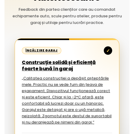
Feedback din partea clienților care au comandat
echipamente auto, scule pentru atelier, produse pentru
garaj și utilaje pentru lucrări practice.
✓
ÎNCĂLZIRE GARAJ
Construcție solidă și eficiență
foarte bună în garaj
„Calitatea construcției a depășit așteptările
mele. Practic nu se vede fum din țeava de
eșapament. Dispozitivul funcționează corect
și este eficient. Chiar și la -2°C afară, este
confortabil să lucrezi doar cu un hanorac.
Garajul este detașat și are o ușă metalică,
neizolată. Zgomotul este destul de suportabil
și nu deranjează pe nimeni din garaj.”