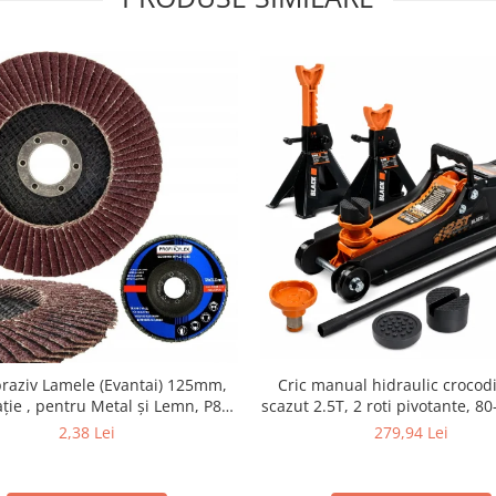
braziv Lamele (Evantai) 125mm,
Cric manual hidraulic crocodil
ție , pentru Metal și Lemn, P80
scazut 2.5T, 2 roti pivotante, 
125x22.2mm
set 2 capre auto pentru sprijin 
2,38 Lei
279,94 Lei