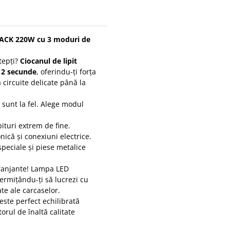
 BLACK 220W cu 3 moduri de
ștepți?
Ciocanul de lipit
12 secunde
, oferindu-ți forța
 circuite delicate până la
e sunt la fel. Alege modul
pituri extrem de fine.
ică și conexiuni electrice.
peciale și piese metalice
anjante! Lampa LED
ermițându-ți să lucrezi cu
ate ale carcaselor.
este perfect echilibrată
rul de înaltă calitate
.