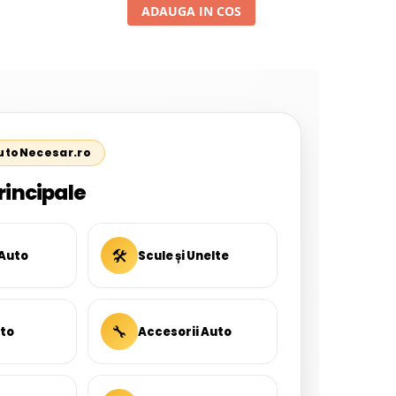
ADAUGA IN COS
AutoNecesar.ro
rincipale
🛠
 Auto
Scule și Unelte
🔧
uto
Accesorii Auto