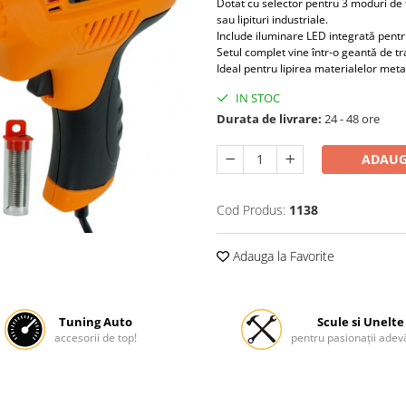
Dotat cu selector pentru 3 moduri de t
sau lipituri industriale.
Include iluminare LED integrată pentr
Setul complet vine într-o geantă de tra
Ideal pentru lipirea materialelor metal
IN STOC
Durata de livrare:
24 - 48 ore
ADAUG
Cod Produs:
1138
Adauga la Favorite
Tuning Auto
Scule si Unelte
accesorii de top!
pentru pasionații adevă