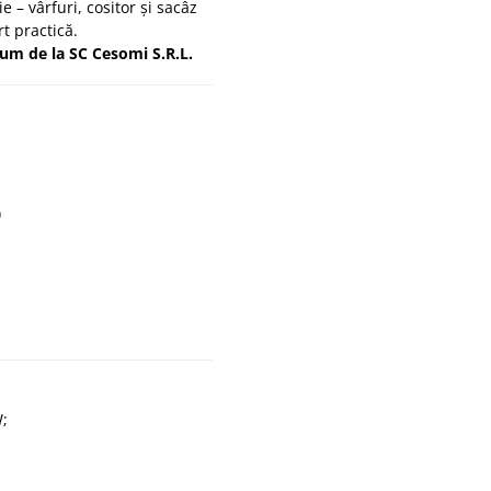
e – vârfuri, cositor și sacâz
t practică.
um de la SC Cesomi S.R.L.
)
W;