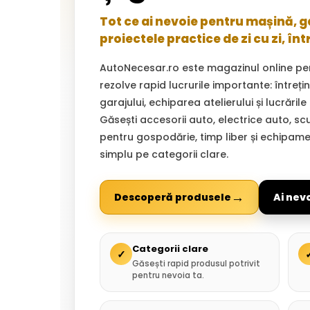
Tot ce ai nevoie pentru mașină, gar
proiectele practice de zi cu zi, înt
AutoNecesar.ro este magazinul online pe
rezolve rapid lucrurile importante: întreț
garajului, echiparea atelierului și lucrările
Găsești accesorii auto, electrice auto, sc
pentru gospodărie, timp liber și echipam
simplu pe categorii clare.
→
Descoperă produsele
Ai nev
Categorii clare
✓
Găsești rapid produsul potrivit
pentru nevoia ta.