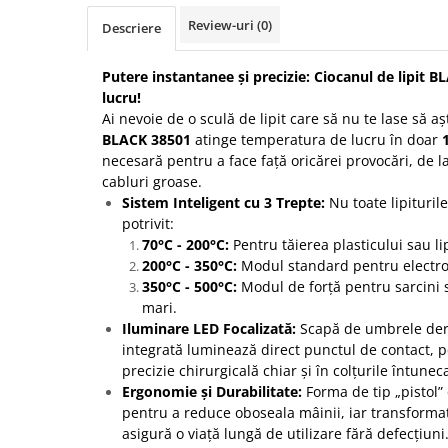
Review-uri
(0)
Protectia muncii
Descriere
Scule Pneumatice
Putere instantanee și precizie: Ciocanul de lipit
Slefuitoare
lucru!
Ai nevoie de o sculă de lipit care să nu te lase să a
Suport auto
BLACK 38501
atinge temperatura de lucru în doar
Suport motocicleta
necesară pentru a face față oricărei provocări, de la
cabluri groase.
Surubelnite
Sistem Inteligent cu 3 Trepte:
Nu toate lipituril
Tunuri de caldura si aeroteme
potrivit:
Utilaje constructie
70°C - 200°C:
Pentru tăierea plasticului sau li
200°C - 350°C:
Modul standard pentru electron
350°C - 500°C:
Modul de forță pentru sarcini s
mari.
Iluminare LED Focalizată:
Scapă de umbrele der
integrată luminează direct punctul de contact, p
precizie chirurgicală chiar și în colțurile întunec
Ergonomie și Durabilitate:
Forma de tip „pistol” 
pentru a reduce oboseala mâinii, iar transformato
asigură o viață lungă de utilizare fără defecțiuni