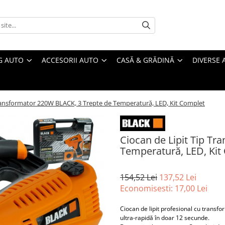
G AUTO
ACCESORII AUTO
CASĂ & GRĂDINĂ
DIVERSE 
Transformator 220W BLACK, 3 Trepte de Temperatură, LED, Kit Complet
Ciocan de Lipit Tip T
Temperatură, LED, Kit
154,52 Lei
137,52 Lei
Economisesti:
17,00
Lei
Ciocan de lipit profesional cu trans
ultra-rapidă în doar 12 secunde.