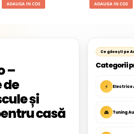
ADAUGA IN COS
ADAUGA IN COS
Ce găsești pe 
Categorii p
o –
 de
⚡
Electrice
cule și
entru casă
🚘
Tuning A