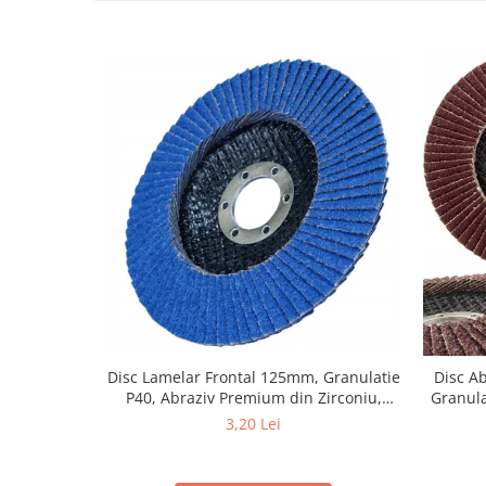
Disc Lamelar Frontal 125mm, Granulatie
Disc A
P40, Abraziv Premium din Zirconiu,
Granula
Prindere 22.23mm, Viteza Maxima 13300
3,20 Lei
RPM, pentru Slefuire Otel, Inox, Lemn si
Metal,