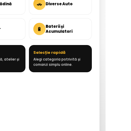
🚗
rădină
Diverse Auto
Baterii și
🔋
r
Acumulatori
Selecție rapidă
, atelier și
Alegi categoria potrivită și
comanzi simplu online.