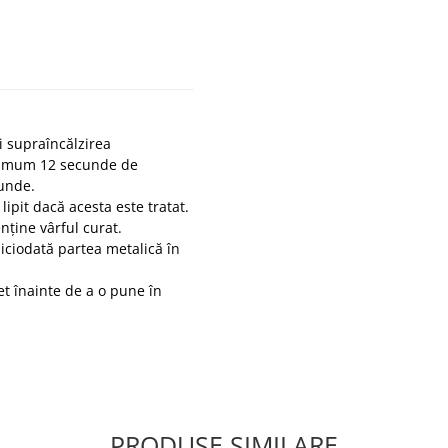
 supraîncălzirea
imum 12 secunde de
cunde.
lipit dacă acesta este tratat.
nține vârful curat.
niciodată partea metalică în
t înainte de a o pune în
PRODUSE SIMILARE