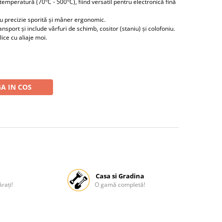
emperatură (70°C - 500°C), fiind versatil pentru electronică fină
u precizie sporită și mâner ergonomic.
nsport și include vârfuri de schimb, cositor (staniu) și colofoniu.
ice cu aliaje moi.
A IN COS
Casa si Gradina
rați!
O gamă completă!