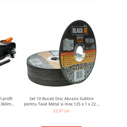
 profil
Set 10 Bucati Disc Abraziv Subtire
Cric Aut
80-360mm+
pentru Taiat Metal si Inox 125 x 1 x 22.2
2.5 Tone, 
3T cu pin
mm, Profil Plat Heavy-Duty (Model
Te
22,37 Lei
42503)