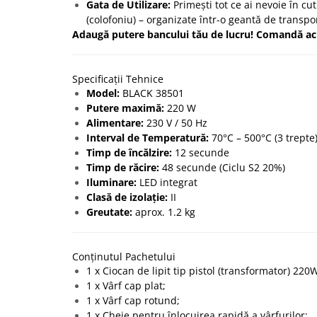
Gata de Utilizare:
Primești tot ce ai nevoie în cuti
(colofoniu) – organizate într-o geantă de transpor
Adaugă putere bancului tău de lucru! Comandă ac
Specificații Tehnice
Model:
BLACK 38501
Putere maximă:
220 W
Alimentare:
230 V / 50 Hz
Interval de Temperatură:
70°C – 500°C (3 trepte
Timp de încălzire:
12 secunde
Timp de răcire:
48 secunde (Ciclu S2 20%)
Iluminare:
LED integrat
Clasă de izolație:
II
Greutate:
aprox. 1.2 kg
Conținutul Pachetului
1 x Ciocan de lipit tip pistol (transformator) 220
1 x Vârf cap plat;
1 x Vârf cap rotund;
1 x Cheie pentru înlocuirea rapidă a vârfurilor;