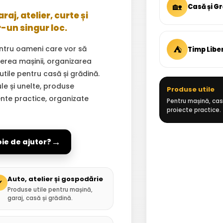
🏡
Casă și G
aj, atelier, curte și
r-un singur loc.
⛺
ntru oameni care vor să
Timp Libe
inerea mașinii, organizarea
 utile pentru casă și grădină.
ule și unelte, produse
Produse utile
ente practice, organizate
Pentru mașină, casă
proiecte practice.
→
oie de ajutor?
Auto, atelier și gospodărie
✓
Produse utile pentru mașină,
garaj, casă și grădină.