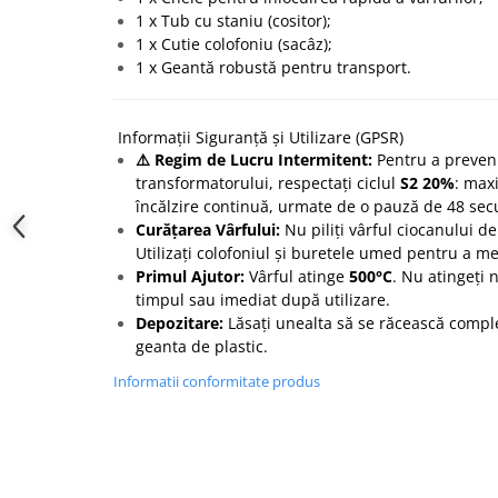
1 x Tub cu staniu (cositor);
1 x Cutie colofoniu (sacâz);
1 x Geantă robustă pentru transport.
Informații Siguranță și Utilizare (GPSR)
⚠️ Regim de Lucru Intermitent:
Pentru a preveni
transformatorului, respectați ciclul
S2 20%
: max
încălzire continuă, urmate de o pauză de 48 se
Curățarea Vârfului:
Nu piliți vârful ciocanului de 
Utilizați colofoniul și buretele umed pentru a me
Primul Ajutor:
Vârful atinge
500°C
. Nu atingeți 
timpul sau imediat după utilizare.
Depozitare:
Lăsați unealta să se răcească comple
geanta de plastic.
Informatii conformitate produs