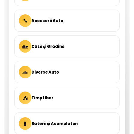
🔧
Accesorii Auto
🏡
Casă și Grădină
🚗
Diverse Auto
⛺
Timp Liber
🔋
Baterii și Acumulatori