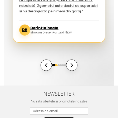
Garajul este detașat și are o ușă metalică,
neizolată. Zgomotul este destul de suportabil
și nu deranjează pe nimeni din garaj.”
Dorin Haineala
DH
Sirocou Diesel Portabil 8KW
NEWSLETTER
Nu rata ofertele si promotiile noastre