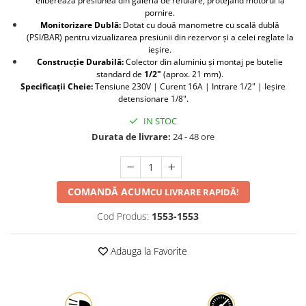
eliberează presiunea din galeria de refulare, protejând motorul la
pornire.
Protectia muncii
Monitorizare Dublă:
Dotat cu două manometre cu scală dublă
(PSI/BAR) pentru vizualizarea presiunii din rezervor și a celei reglate la
Scule Pneumatice
ieșire.
Slefuitoare
Construcție Durabilă:
Colector din aluminiu și montaj pe butelie
standard de
1/2"
(aprox. 21 mm).
Suport auto
Specificații Cheie:
Tensiune 230V | Curent 16A | Intrare 1/2" | Ieșire
detensionare 1/8".
Suport motocicleta
IN STOC
Surubelnite
Durata de livrare:
24 - 48 ore
Tunuri de caldura si aeroteme
Utilaje constructie
COMANDĂ ACUM
CU LIVRARE RAPIDĂ!
Cod Produs:
1553-1553
Adauga la Favorite