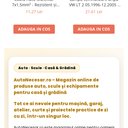
7x1,5mm² - Rezistent și
VW LT 2 05.1996-12.2005 ;
Flexibil pentru Remorci 12V-
Mercedes Sprinter 1995-
11,27 Lei
21,61 Lei
24V
2002, 512D-814 DA; Actros
1996-2002; Unimog 1949-;
Neoplan Euroliner,
ADAUGA IN COS
ADAUGA IN COS
Starliner,Centroliner,
Cityliner;
Auto · Scule · Casă & Grădină
AutoNecesar.ro – Magazin online de
produse auto, scule și echipamente
pentru casă și grădină
Tot ce ai nevoie pentru mașină, garaj,
atelier, curte și proiectele practice de zi
cu zi, într-un singur loc.
AutoNecesar.ro este magazinul online pentru oameni