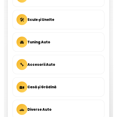
🛠
Scule și Unelte
🚘
Tuning Auto
🔧
Accesorii Auto
🏡
Casă și Grădină
🚗
Diverse Auto