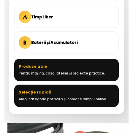
⛺
Timp Liber
🔋
Baterii și Acumulatori
Produse utile
Pentru mașină, casă, atelier și proiecte practice.
Selecție rapidă
Alegi categoria potrivită și comanzi simplu online.