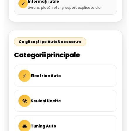
Informații utile
✓
Livrare, plată, retur și suport explicate clar.
Ce găsești pe AutoNecesar.ro
Categorii principale
⚡
Electrice Auto
🛠
Scule și Unelte
🚘
Tuning Auto