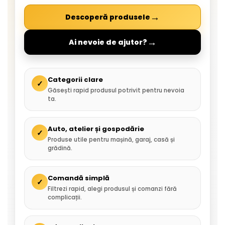
→
Descoperă produsele
→
Ai nevoie de ajutor?
Categorii clare
✓
Găsești rapid produsul potrivit pentru nevoia
ta.
Auto, atelier și gospodărie
✓
Produse utile pentru mașină, garaj, casă și
grădină.
Comandă simplă
✓
Filtrezi rapid, alegi produsul și comanzi fără
complicații.