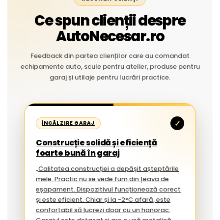
Ce spun clienții despre
AutoNecesar.ro
Feedback din partea clienților care au comandat
echipamente auto, scule pentru atelier, produse pentru
garaj și utilaje pentru lucrări practice.
✓
ÎNCĂLZIRE GARAJ
Construcție solidă și eficiență
foarte bună în garaj
„Calitatea construcției a depășit așteptările
mele. Practic nu se vede fum din țeava de
eșapament. Dispozitivul funcționează corect
și este eficient. Chiar și la -2°C afară, este
confortabil să lucrezi doar cu un hanorac.