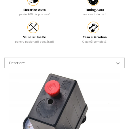
Electrice Auto
Tuning Auto
peste 400 de produse!
accesorii de top!
Scule si Unelte
Casa si Gradina
pentru pasionații adevărați!
O gamă completă!
Descriere