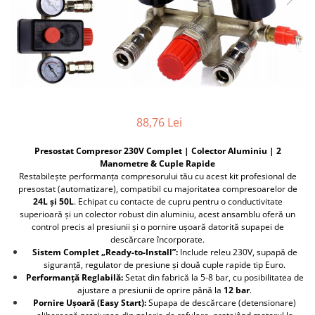
Furtune de gradina
compresoare
Mixere
Cricuri Auto Hidraulice
Pneumatice si Trapezoidale
Motocositoare si Motosape
Cricuri hidraulice
Nivela laser
Cricuri pneumatice
Pistol de vopsit
Cricuri trapezoidale
Pompe
Feon Electric
88,76 Lei
Rotopercutoare si bormasini
Generatoare curent
Presostat Compresor 230V Complet | Colector Aluminiu | 2
Taiat gresie si faianta
Gresoare
Manometre & Cuple Rapide
Uz intern
Restabilește performanța compresorului tău cu acest kit profesional de
Macarale și vinciuri
presostat (automatizare), compatibil cu majoritatea compresoarelor de
Ventilatoare radiatoare
24L și 50L
. Echipat cu contacte de cupru pentru o conductivitate
Masini de gaurit si Insurubat
umidificatoare
superioară și un colector robust din aluminiu, acest ansamblu oferă un
Motoare electrice
control precis al presiunii și o pornire ușoară datorită supapei de
descărcare încorporate.
Pistol de Lipit
Sistem Complet „Ready-to-Install”:
Include releu 230V, supapă de
siguranță, regulator de presiune și două cuple rapide tip Euro.
Polizoare
Performanță Reglabilă:
Setat din fabrică la 5-8 bar, cu posibilitatea de
Pompe Combustibil
ajustare a presiunii de oprire până la
12 bar
.
Pornire Ușoară (Easy Start):
Supapa de descărcare (detensionare)
Prelungitoare