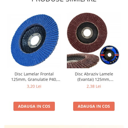
Disc Lamelar Frontal
Disc Abraziv Lamele
125mm, Granulatie P40,
(Evantai) 125mm,
Abraziv Premium din
Granulație , pentru Metal și
3,20 Lei
2,38 Lei
Zirconiu, Prindere
Lemn, P80 125x22.2mm
22.23mm, Viteza Maxima
13300 RPM, pentru Slefuire
ADAUGA IN COS
ADAUGA IN COS
Otel, Inox, Lemn si Metal,