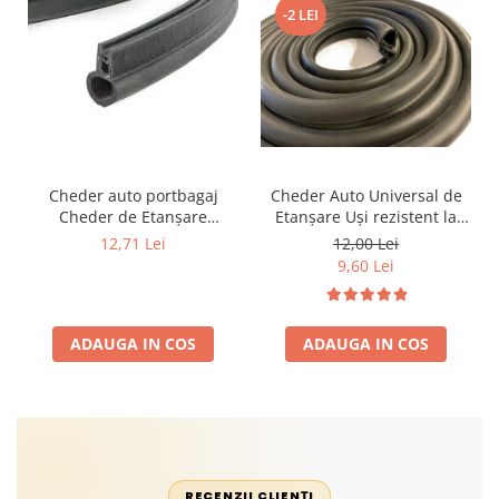
-2 LEI
Cheder auto portbagaj
Cheder Auto Universal de
Cheder de Etanșare
Etanșare Uși rezistent la
Profesional din Cauciuc -
intemperii, raze UV,
12,71 Lei
12,00 Lei
Rezistent la Apă și
îmbătrânire și temperaturi
9,60 Lei
Temperaturi Înalte, Multi-
extreme
Aplicații Vânzare la Metru
Liniar
ADAUGA IN COS
ADAUGA IN COS
RECENZII CLIENȚI