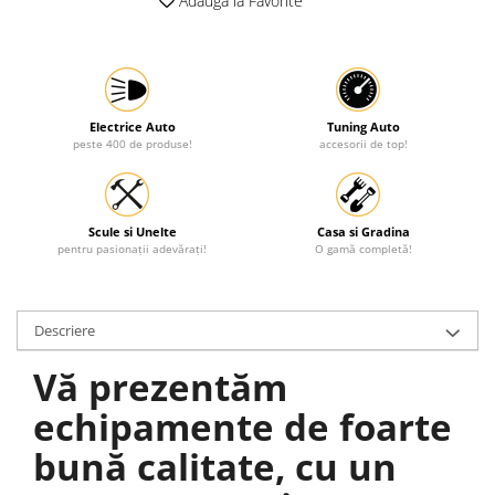
Adauga la Favorite
Electrice Auto
Tuning Auto
peste 400 de produse!
accesorii de top!
Scule si Unelte
Casa si Gradina
pentru pasionații adevărați!
O gamă completă!
Descriere
Vă prezentăm
echipamente de foarte
bună calitate, cu un