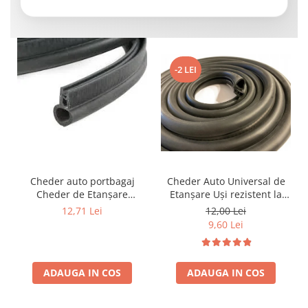
-2 LEI
Cheder auto portbagaj
Cheder Auto Universal de
Cheder de Etanșare
Etanșare Uși rezistent la
Profesional din Cauciuc -
intemperii, raze UV,
12,71 Lei
12,00 Lei
Rezistent la Apă și
îmbătrânire și temperaturi
9,60 Lei
Temperaturi Înalte, Multi-
extreme
Aplicații Vânzare la Metru
Liniar
ADAUGA IN COS
ADAUGA IN COS