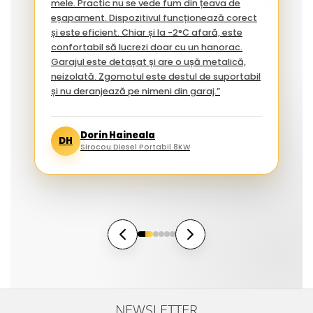
mele. Practic nu se vede fum din țeava de
eșapament. Dispozitivul funcționează corect
și este eficient. Chiar și la -2°C afară, este
confortabil să lucrezi doar cu un hanorac.
Garajul este detașat și are o ușă metalică,
neizolată. Zgomotul este destul de suportabil
și nu deranjează pe nimeni din garaj.”
Dorin Haineala
DH
Sirocou Diesel Portabil 8KW
NEWSLETTER