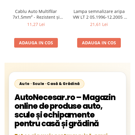
Cablu Auto Multifilar
Lampa semnalizare aripa
7x1,5mm² - Rezistent și
VW LT 2 05.1996-12.2005 ;
Flexibil pentru Remorci 12V-
Mercedes Sprinter 1995-
11,27 Lei
21,61 Lei
24V
2002, 512D-814 DA; Actros
1996-2002; Unimog 1949-;
Neoplan Euroliner,
ADAUGA IN COS
ADAUGA IN COS
Starliner,Centroliner,
Cityliner;
Auto · Scule · Casă & Grădină
AutoNecesar.ro – Magazin
online de produse auto,
scule și echipamente
pentru casă și grădină