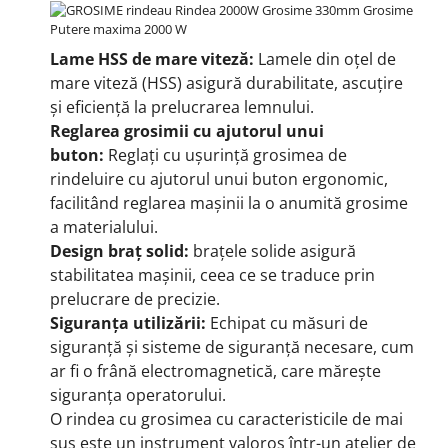
Lame HSS de mare viteză:
Lamele din oțel de
mare viteză (HSS) asigură durabilitate, ascuțire
și eficiență la prelucrarea lemnului.
Reglarea grosimii cu ajutorul unui
buton:
Reglați cu ușurință grosimea de
rindeluire cu ajutorul unui buton ergonomic,
facilitând reglarea mașinii la o anumită grosime
a materialului.
Design braț solid:
brațele solide asigură
stabilitatea mașinii, ceea ce se traduce prin
prelucrare de precizie.
Siguranța utilizării:
Echipat cu măsuri de
siguranță și sisteme de siguranță necesare, cum
ar fi o frână electromagnetică, care mărește
siguranța operatorului.
O rindea cu grosimea cu caracteristicile de mai
sus este un instrument valoros într-un atelier de