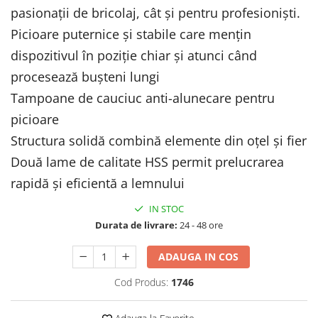
pasionații de bricolaj, cât și pentru profesioniști.
Protectia muncii
Picioare puternice și stabile care mențin
Scule Pneumatice
dispozitivul în poziție chiar și atunci când
Slefuitoare
procesează bușteni lungi
Suport auto
Tampoane de cauciuc anti-alunecare pentru
Suport motocicleta
picioare
Surubelnite
Structura solidă combină elemente din oțel și fier
Tunuri de caldura si aeroteme
Două lame de calitate HSS permit prelucrarea
Utilaje constructie
rapidă și eficientă a lemnului
IN STOC
Durata de livrare:
24 - 48 ore
ADAUGA IN COS
Cod Produs:
1746