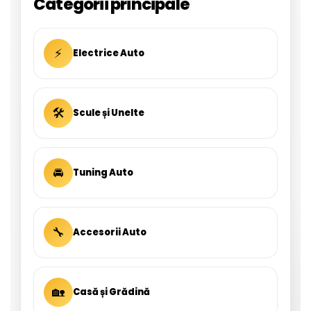
Categorii principale
⚡
Electrice Auto
🛠
Scule și Unelte
🚘
Tuning Auto
🔧
Accesorii Auto
🏡
Casă și Grădină