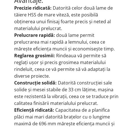
Avantaje:
Precizie ridicată:
Datorită celor două lame de
tăiere HSS de mare viteză, este posibilă
obținerea unui finisaj foarte precis și neted al
materialului prelucrat.
Prelucrare rapidă:
două lame permit
prelucrarea mai rapidă a lemnului, ceea ce
mărește eficiența muncii și economisește timp.
Reglarea grosimii:
Rindeaua vă permite să
reglați ușor și precis grosimea materialului
rindeluit, ceea ce vă permite să vă adaptați la
diverse proiecte.
Construcție solidă:
Datorită construcției sale
solide și mesei stabile de 33 cm lățime, mașina
este rezistentă la vibrații, ceea ce se traduce prin
calitatea finisării materialului prelucrat.
Eficiență ridicată:
Capacitatea de a planifica
plăci mai mari datorită brațelor cu o lungime
maximă de 696 mm mărește eficiența muncii și