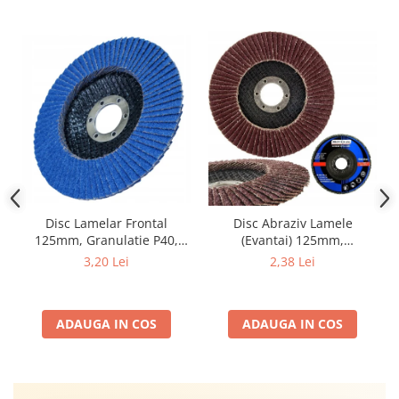
Disc Lamelar Frontal
Disc Abraziv Lamele
125mm, Granulatie P40,
(Evantai) 125mm,
Abraziv Premium din
Granulație , pentru Metal și
3,20 Lei
2,38 Lei
Zirconiu, Prindere
Lemn, P80 125x22.2mm
22.23mm, Viteza Maxima
13300 RPM, pentru Slefuire
ADAUGA IN COS
ADAUGA IN COS
Otel, Inox, Lemn si Metal,