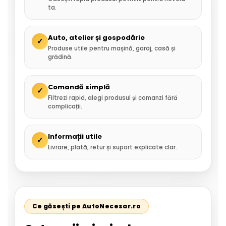
ta.
Auto, atelier și gospodărie
✓
Produse utile pentru mașină, garaj, casă și
grădină.
Comandă simplă
✓
Filtrezi rapid, alegi produsul și comanzi fără
complicații.
Informații utile
✓
Livrare, plată, retur și suport explicate clar.
Ce găsești pe AutoNecesar.ro