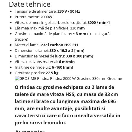
Date tehnice
Tensiune de alimentare:
230 V / 50 Hz
Putere motor:
2000W
Viteza de mers în gol a arborelui cuțitului:
8000 / min-1
Lățimea maximă de planificare:
330 mm
Grosimea maximă de planificare: ~
3 mm
(cu o singură
trecere)
Material lamei:
otel carbon HSS 211
Dimensiunile lamei:
330 x 16,3 x 2 [mm]
Dimensiunea mesei de lucru:
330 x 300 [mm]
Viteza de avans material:
6 m/min
Inaltime de rindeluit:
6~160 [mm]
Greutate produs:
27,5 kg
O rindea cu grosime echipata cu 2 lame de
taiere de mare viteza HSS, cu masa de 33 cm
latime si brate cu lungimea maxima de 696
mm, are multe avantaje, posibilitati si
caracteristici care o fac o unealta versatila in
prelucrarea lemnului.