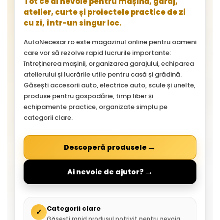
Tot ce ai nevoie pentru mașină, garaj,
atelier, curte și proiectele practice de zi
cu zi, într-un singur loc.
AutoNecesar.ro este magazinul online pentru oameni
care vor să rezolve rapid lucrurile importante:
întreținerea mașinii, organizarea garajului, echiparea
atelierului și lucrările utile pentru casă și grădină.
Găsești accesorii auto, electrice auto, scule și unelte,
produse pentru gospodărie, timp liber și
echipamente practice, organizate simplu pe
categorii clare.
→
Descoperă produsele
→
Ai nevoie de ajutor?
Categorii clare
✓
Găsești rapid produsul potrivit pentru nevoia