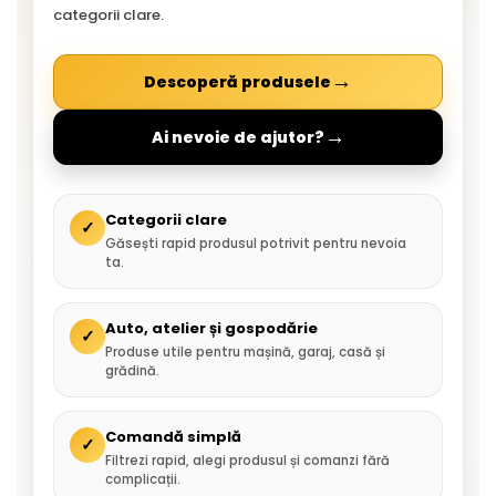
categorii clare.
→
Descoperă produsele
→
Ai nevoie de ajutor?
Categorii clare
✓
Găsești rapid produsul potrivit pentru nevoia
ta.
Auto, atelier și gospodărie
✓
Produse utile pentru mașină, garaj, casă și
grădină.
Comandă simplă
✓
Filtrezi rapid, alegi produsul și comanzi fără
complicații.