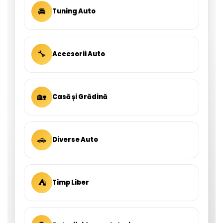
🚘
Tuning Auto
🔧
Accesorii Auto
🏡
Casă și Grădină
🚗
Diverse Auto
⛺
Timp Liber