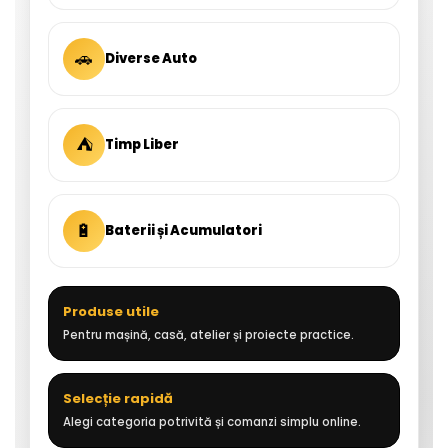
🚗
Diverse Auto
⛺
Timp Liber
🔋
Baterii și Acumulatori
Produse utile
Pentru mașină, casă, atelier și proiecte practice.
Selecție rapidă
Alegi categoria potrivită și comanzi simplu online.