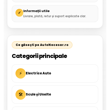
Informații utile
✓
Livrare, plată, retur și suport explicate clar.
Ce găsești pe AutoNecesar.ro
Categorii principale
⚡
Electrice Auto
🛠
Scule și Unelte